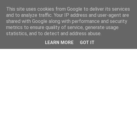
This site uses cookies from Google to deliver its services
and to analyze traffic. Your IP address and user-agent are
shared with Google along with performance and security
metrics to ensure quality of service, generate usage
statistics, and to detect and address abuse.
LEARN MORE
GOT IT