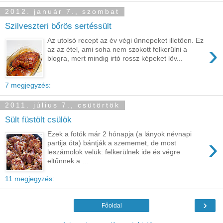
2012. január 7., szombat
Szilveszteri bőrös sertéssült
Az utolsó recept az év végi ünnepeket illetően. Ez
›
az az étel, ami soha nem szokott felkerülni a
blogra, mert mindig irtó rossz képeket löv...
7 megjegyzés:
2011. július 7., csütörtök
Sült füstölt csülök
Ezek a fotók már 2 hónapja (a lányok névnapi
›
partija óta) bántják a szememet, de most
leszámolok velük: felkerülnek ide és végre
eltűnnek a ...
11 megjegyzés:
›
Főoldal