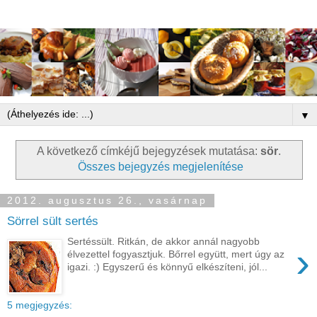
▼
A következő címkéjű bejegyzések mutatása:
sör
.
Összes bejegyzés megjelenítése
2012. augusztus 26., vasárnap
Sörrel sült sertés
Sertéssült. Ritkán, de akkor annál nagyobb
›
élvezettel fogyasztjuk. Bőrrel együtt, mert úgy az
igazi. :) Egyszerű és könnyű elkészíteni, jól...
5 megjegyzés: