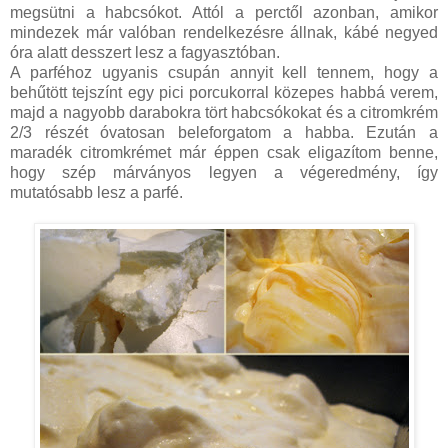
megsütni a habcsókot. Attól a perctől azonban, amikor
mindezek már valóban rendelkezésre állnak, kábé negyed
óra alatt desszert lesz a fagyasztóban.
A parféhoz ugyanis csupán annyit kell tennem, hogy a
behűtött tejszínt egy pici porcukorral közepes habbá verem,
majd a nagyobb darabokra tört habcsókokat és a citromkrém
2/3 részét óvatosan beleforgatom a habba. Ezután a
maradék citromkrémet már éppen csak eligazítom benne,
hogy szép márványos legyen a végeredmény, így
mutatósabb lesz a parfé.