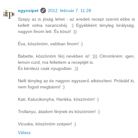
egycsipet
2012. február 7. 11:28
Szepy az is jóság lehet - az eredeti recept szerint ebbe is
kellett volna narancshéj. :) Egyébként tényleg királyság,
nagyon finom lett. És köszi! :))
Éva, köszönöm, valóban finom! :)
Babette, köszönöm férj nevében is! :))) Citromkrém: igen,
lemon curd, ma feltettem a receptjét is.
És kérdezz csak nyugodtan. ;))
Nelli tényleg az és nagyon egyszerű elkészíteni. Próbáld ki,
nem fogod megbánni! :)
Kati, Katucikonyha, Hankka, köszönöm! :)
Trollanyu, átadom férjnek és köszönöm! :)
Vicuska, köszönöm szépen! :)
Válasz