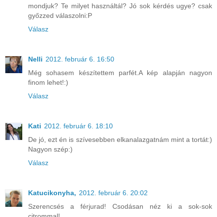
mondjuk? Te milyet használtál? Jó sok kérdés ugye? csak
győzzed válaszolni:P
Válasz
Nelli
2012. február 6. 16:50
Még sohasem készítettem parfét.A kép alapján nagyon
finom lehet!:)
Válasz
Kati
2012. február 6. 18:10
De jó, ezt én is szívesebben elkanalazgatnám mint a tortát:)
Nagyon szép:)
Válasz
Katucikonyha,
2012. február 6. 20:02
Szerencsés a férjurad! Csodásan néz ki a sok-sok
citrommal!