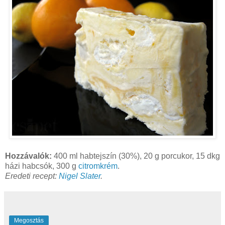
Hozzávalók:
400 ml habtejszín (30%), 20 g porcukor, 15 dkg
házi habcsók, 300 g
citromkrém
.
Eredeti recept:
Nigel Slater
.
Megosztás