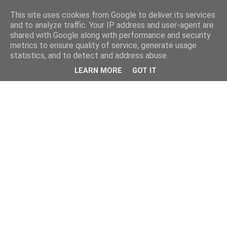
This site uses cookies from Google to deliver its services
and to analyze traffic. Your IP address and user-agent are
shared with Google along with performance and security
metrics to ensure quality of service, generate usage
statistics, and to detect and address abuse.
LEARN MORE
GOT IT