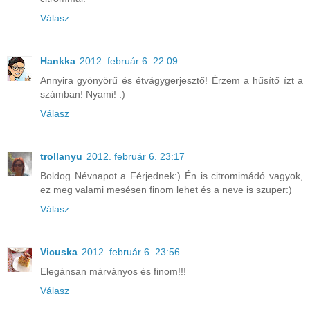
Válasz
Hankka
2012. február 6. 22:09
Annyira gyönyörű és étvágygerjesztő! Érzem a hűsítő ízt a
számban! Nyami! :)
Válasz
trollanyu
2012. február 6. 23:17
Boldog Névnapot a Férjednek:) Én is citromimádó vagyok,
ez meg valami mesésen finom lehet és a neve is szuper:)
Válasz
Vicuska
2012. február 6. 23:56
Elegánsan márványos és finom!!!
Válasz