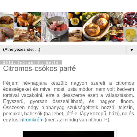
▼
2012. február 6., hétfő
Citromos-csókos parfé
Férjem névnapjára készült: nagyon szereti a citromos
édességeket és mivel most lusta módon nem volt kedvem
tortával vacakolni, erre a desszertre esett a választásom.
Egyszerű, gyorsan összeállítható, és nagyon finom.
Összesen négy alapanyag szükségeltetik hozzá: tejszín,
porcukor, habcsók (ha lehet, jóféle, lágy közepű, házi), na és
egy kis
citromkrém
(mert az mindig van otthon :P).