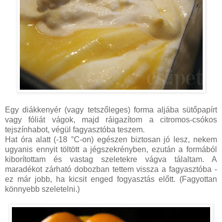
Egy diákkenyér (vagy tetszőleges) forma aljába sütőpapírt
vagy fóliát vágok, majd ráigazítom a citromos-csókos
tejszínhabot, végül fagyasztóba teszem.
Hat óra alatt (-18 °C-on) egészen biztosan jó lesz, nekem
ugyanis ennyit töltött a jégszekrényben, ezután a formából
kiborítottam és vastag szeletekre vágva tálaltam. A
maradékot zárható dobozban tettem vissza a fagyasztóba -
ez már jobb, ha kicsit enged fogyasztás előtt. (Fagyottan
könnyebb szeletelni.)