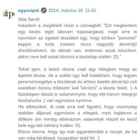
egycsipet
2014. március 18. 11:41
Szia Sarolt,
másolom a megfelelő részt a szövegből: "Ezt megkentem
egy kevés tejjel kikevert tojássárgával, majd erre is
nyomtam az égetett tésztából úgy, hogy körben "peremet"
kapjon a torta (nekem nincs nagyobb átmérőjű
díszítőcsövem, de akinek van, érdemes azzal készíteni,
akkor nem kell sokat körözni a tésztalap szélén :D)."
Tehát igen, a belső részre csak egy rétegben megy az
égetett tészta, de a szélét úgy kell kialakítani, hogy legyen
pereme/szegélye a tésztának és ehhez kisebb átmérőjű cső
esetében bizony többször kell "körözni" a tészta felett. :) A
fázisképen látszik is valamennyire, hogy két-három rétegnyi
tésztahurka :) van egymásra nyomva.
Ha elkészíted, itt csak arra kell figyelni, hogy viszonylag
stabilan álljanak egymáson a rétegek, mert hajlamos a
dőlésre (én mindig elbénázom valamelyik részét és kerül
bele egy-két-néhány hullám :D).
Bízom benne, hogy így már egyértelműbb a recept, de ha
van még kérdésed, nyugodtan tedd fel. :)