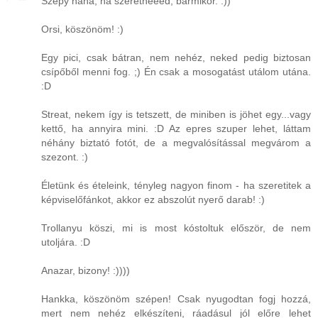
Szepy naná, ha szeretnéééd, bármikor. :))
Orsi, köszönöm! :)
Egy pici, csak bátran, nem nehéz, neked pedig biztosan
csípőből menni fog. ;) Én csak a mosogatást utálom utána.
:D
Streat, nekem így is tetszett, de miniben is jöhet egy...vagy
kettő, ha annyira mini. :D Az epres szuper lehet, láttam
néhány biztató fotót, de a megvalósítással megvárom a
szezont. :)
Életünk és ételeink, tényleg nagyon finom - ha szeretitek a
képviselőfánkot, akkor ez abszolút nyerő darab! :)
Trollanyu köszi, mi is most kóstoltuk először, de nem
utoljára. :D
Anazar, bizony! :))))
Hankka, köszönöm szépen! Csak nyugodtan fogj hozzá,
mert nem nehéz elkészíteni, ráadásul jól előre lehet