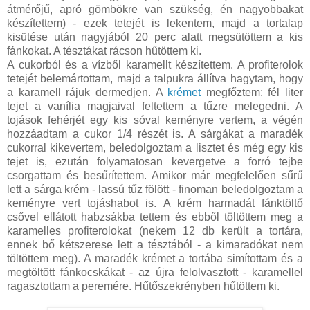
átmérőjű, apró gömbökre van szükség, én nagyobbakat
készítettem) - ezek tetejét is lekentem, majd a tortalap
kisütése után nagyjából 20 perc alatt megsütöttem a kis
fánkokat. A tésztákat rácson hűtöttem ki.
A cukorból és a vízből karamellt készítettem. A profiterolok
tetejét belemártottam, majd a talpukra állítva hagytam, hogy
a karamell rájuk dermedjen. A
krémet
megfőztem: fél liter
tejet a vanília magjaival feltettem a tűzre melegedni. A
tojások fehérjét egy kis sóval keményre vertem, a végén
hozzáadtam a cukor 1/4 részét is. A sárgákat a maradék
cukorral kikevertem, beledolgoztam a lisztet és még egy kis
tejet is, ezután folyamatosan kevergetve a forró tejbe
csorgattam és besűrítettem. Amikor már megfelelően sűrű
lett a sárga krém - lassú tűz fölött - finoman beledolgoztam a
keményre vert tojáshabot is. A krém harmadát fánktöltő
csővel ellátott habzsákba tettem és ebből töltöttem meg a
karamelles profiterolokat (nekem 12 db került a tortára,
ennek bő kétszerese lett a tésztából - a kimaradókat nem
töltöttem meg). A maradék krémet a tortába simítottam és a
megtöltött fánkocskákat - az újra felolvasztott - karamellel
ragasztottam a peremére. Hűtőszekrényben hűtöttem ki.