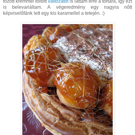
főzött krémmel töltött
változatot
is láttam erre a tortára, így ezt
is belevariáltam. A végeredmény egy nagyra nőtt
képviselőfánk lett egy kis karamellel a tetején. :)