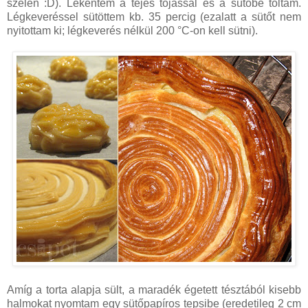
szélén :D). Lekentem a tejes tojással és a sütőbe toltam.
Légkeveréssel sütöttem kb. 35 percig (ezalatt a sütőt nem
nyitottam ki; légkeverés nélkül 200 °C-on kell sütni).
Amíg a torta alapja sült, a maradék égetett tésztából kisebb
halmokat nyomtam egy sütőpapíros tepsibe (eredetileg 2 cm