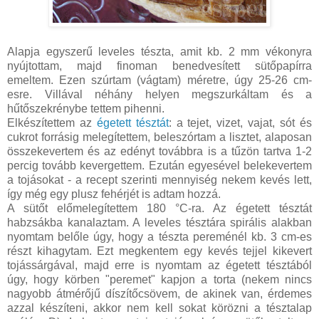
Alapja egyszerű leveles tészta, amit kb. 2 mm vékonyra
nyújtottam, majd finoman benedvesített sütőpapírra
emeltem. Ezen szúrtam (vágtam) méretre, úgy 25-26 cm-
esre. Villával néhány helyen megszurkáltam és a
hűtőszekrénybe tettem pihenni.
Elkészítettem az
égetett tésztát
: a tejet, vizet, vajat, sót és
cukrot forrásig melegítettem, beleszórtam a lisztet, alaposan
összekevertem és az edényt továbbra is a tűzön tartva 1-2
percig tovább kevergettem. Ezután egyesével belekevertem
a tojásokat - a recept szerinti mennyiség nekem kevés lett,
így még egy plusz fehérjét is adtam hozzá.
A sütőt előmelegítettem 180 °C-ra. Az égetett tésztát
habzsákba kanalaztam. A leveles tésztára spirális alakban
nyomtam belőle úgy, hogy a tészta pereménél kb. 3 cm-es
részt kihagytam. Ezt megkentem egy kevés tejjel kikevert
tojássárgával, majd erre is nyomtam az égetett tésztából
úgy, hogy körben "peremet" kapjon a torta (nekem nincs
nagyobb átmérőjű díszítőcsövem, de akinek van, érdemes
azzal készíteni, akkor nem kell sokat körözni a tésztalap