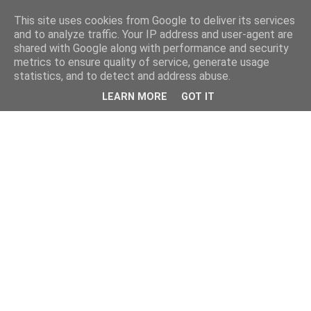
This site uses cookies from Google to deliver its services
and to analyze traffic. Your IP address and user-agent are
shared with Google along with performance and security
metrics to ensure quality of service, generate usage
statistics, and to detect and address abuse.
LEARN MORE
GOT IT