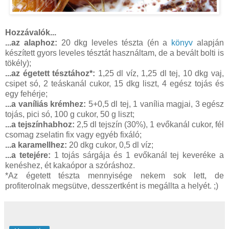
Hozzávalók...
...az alaphoz:
20 dkg leveles tészta (én a
könyv
alapján
készített gyors leveles tésztát használtam, de a bevált bolti is
tökély);
...az égetett tésztához*:
1,25 dl víz, 1,25 dl tej, 10 dkg vaj,
csipet só, 2 teáskanál cukor, 15 dkg liszt, 4 egész tojás és
egy fehérje;
...a vaníliás krémhez:
5+0,5 dl tej, 1 vanília magjai, 3 egész
tojás, pici só, 100 g cukor, 50 g liszt;
...a tejszínhabhoz:
2,5 dl tejszín (30%), 1 evőkanál cukor, fél
csomag zselatin fix vagy egyéb fixáló;
...a karamellhez:
20 dkg cukor, 0,5 dl víz;
...a tetejére:
1 tojás sárgája és 1 evőkanál tej keveréke a
kenéshez, ét kakaópor a szóráshoz.
*Az égetett tészta mennyisége nekem sok lett, de
profiterolnak megsütve, desszertként is megállta a helyét. ;)