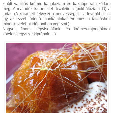
kihűlt vaníliás krémre kanalaztam és kakaóporral szórtam
meg. A maradék karamellel díszítettem (pókhálóztam :D) a
tortát. (A karamell felveszi a nedvességet - a levegőből is,
így az ezzel történő munkálatokat érdemes a tálaláshoz
minél közelebbi időpontban végezni.)
Nagyon finom, képviselőfánk- és krémes-rajongóknak
kötelező egyszer kipróbálni! :)