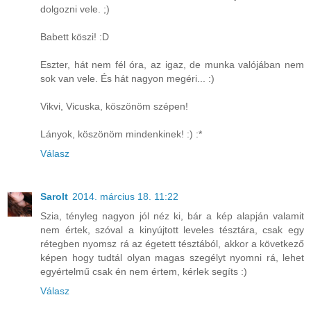
dolgozni vele. ;)
Babett köszi! :D
Eszter, hát nem fél óra, az igaz, de munka valójában nem
sok van vele. És hát nagyon megéri... :)
Vikvi, Vicuska, köszönöm szépen!
Lányok, köszönöm mindenkinek! :) :*
Válasz
Sarolt
2014. március 18. 11:22
Szia, tényleg nagyon jól néz ki, bár a kép alapján valamit
nem értek, szóval a kinyújtott leveles tésztára, csak egy
rétegben nyomsz rá az égetett tésztából, akkor a következő
képen hogy tudtál olyan magas szegélyt nyomni rá, lehet
egyértelmű csak én nem értem, kérlek segíts :)
Válasz