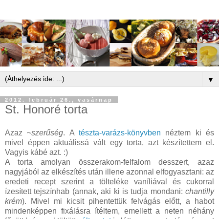
▼
2012. február 26., vasárnap
St. Honoré torta
Azaz
~szerűség
. A
tészta-varázs-könyvben
néztem ki és
mivel éppen aktuálissá vált egy torta, azt készítettem el.
Vagyis kábé azt. :)
A torta amolyan összerakom-felfalom desszert, azaz
nagyjából az elkészítés után illene azonnal elfogyasztani: az
eredeti recept szerint a tölteléke vaníliával és cukorral
ízesített tejszínhab (annak, aki ki is tudja mondani:
chantilly
krém
). Mivel mi kicsit pihentettük felvágás előtt, a habot
mindenképpen fixálásra ítéltem, emellett a neten néhány