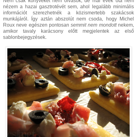
Nem csak könyveket nem olvasok, de már évek óta nem
nézem a hazai gasztrotévét sem, ahol legalább minimális
információt szerezhetnék a közismertebb szakácsok
munkájáról. Így aztán abszolút nem csoda, hogy Michel
Roux neve egészen pontosan
semmit nem mondott
nekem,
amikor tavaly karácsony előtt megjelentek az első
sablonbejegyzések.