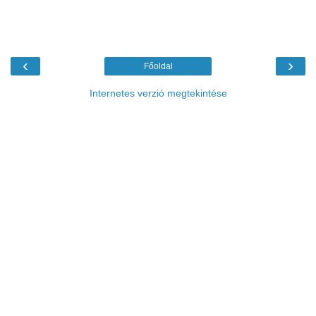
‹
›
Főoldal
Internetes verzió megtekintése