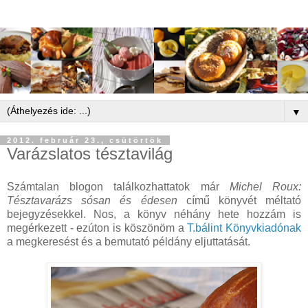
▼
2012. február 23., csütörtök
Varázslatos tésztavilág
Számtalan blogon találkozhattatok már
Michel Roux:
Tésztavarázs sósan és édesen
című könyvét méltató
bejegyzésekkel. Nos, a könyv néhány hete hozzám is
megérkezett - ezúton is köszönöm a
T.bálint Könyvkiadónak
a megkeresést és a bemutató példány eljuttatását.