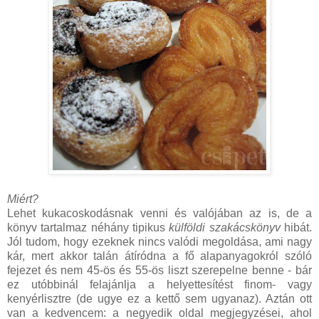
Miért?
Lehet kukacoskodásnak venni és valójában az is, de a
könyv tartalmaz néhány tipikus
külföldi szakácskönyv
hibát.
Jól tudom, hogy ezeknek nincs valódi megoldása, ami nagy
kár, mert akkor talán átíródna a fő alapanyagokról szóló
fejezet és nem 45-ös és 55-ös liszt szerepelne benne - bár
ez utóbbinál felajánlja a helyettesítést finom- vagy
kenyérlisztre (de ugye ez a kettő sem ugyanaz). Aztán ott
van a kedvencem: a negyedik oldal megjegyzései, ahol