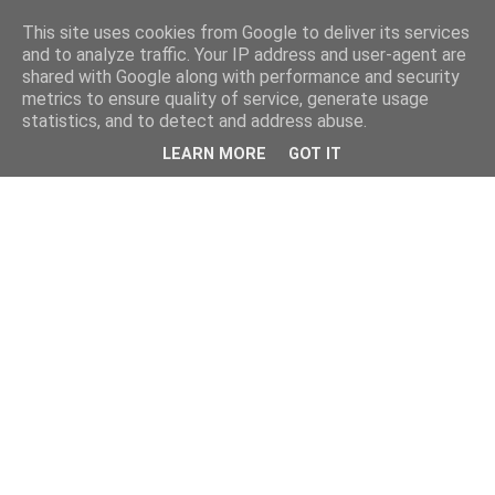
This site uses cookies from Google to deliver its services
and to analyze traffic. Your IP address and user-agent are
shared with Google along with performance and security
metrics to ensure quality of service, generate usage
statistics, and to detect and address abuse.
LEARN MORE
GOT IT