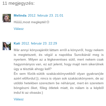
11 megjegyzés:
Melinda
2012. február 23. 21:01
Hűűű,most megleptél:O
Válasz
Kati
2012. február 23. 22:29
Már annyi könyvajánlót láttam erről a könyvről, hogy nekem
is megtetszett, és végül a napokba Suncikánál meg is
nyertem. Milyen az a légkeveréses sütő, mert nekem csak
hagyományos van, ez azt jelenti, hogy majd nem sikerülnek
úgy a tészták ahogy kell?
Én sem főzök-sütök szakácskönyvekből olyan gyakran(de
azért előfordul:)), nincs is olyan sok szakácskönyvem, de az
utóbbi hetekben szereztem be néhányat, mert én szeretem
böngészni őket, főleg ötletek miatt, és nálam is a képből
indul ki az olvasás:)
Válasz