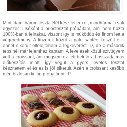
Mint írtam, három tésztafélét készítettem el, mindhármat csak
egyszer. Elsőként a brióstésztát próbáltam, ami nem hozta
100%-ban a leírtakat, viszont így is működött és finom lett a
végeredmény. A linzerek közül a pâte sablée készült el -
ennél sikerült elfelejtenem a légkeverést :D, de a második
tepsinél már fejemhez kaptam. A levelesek közül szívügyem
volt a croissant, ám mégsem ez lett befutó a hosszadalmas
előkészítés miatt, így végül a gyors leveles tésztát
készítettem el és ez is jól sikerült. Azért a croissant később
még biztosan ki fog próbálódni. :P