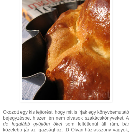
Okozott egy kis fejtörést, hogy mit is írjak egy könyvbemutató
bejegyzésbe, hiszen én nem olvasok szakácskönyveket. A
de legalább gyűjtöm őket
sem feltétlenül áll rám, bár
közelebb jár az igazsághoz. :D Olyan
háziasszony vagyok,