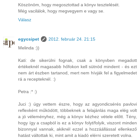
Köszönöm, hogy megosztottad a könyv tesztelését.
Még vacilálok, hogy megvegyem e vagy se.
Válasz
egycsipet
2012. február 24. 21:15
Melinda :))
Kati: de sikerülni fognak, csak a könyvben megadott
értékeknél magasabb hőfokon kell sütnöd mindent - és ezt
nem árt észben tartanod, mert nem hívják fel a figyelmedet
rá a recepteknél. :)
Petra :* :)
Juci :) úgy vettem észre, hogy az agyondicsérés pavlovi
reflexként működött, többeknek a felajánlás maga elég volt
a jó véleményhez, még a könyv kézhez vétele előtt. Tény,
hogy így a csapból is ez a könyv folyt/folyik, viszont minden
bizonnyal vannak, akiknél ezzel a hozzáállással ellenkező
hatást váltottak ki, mint amit a kiadó elérni szeretett volna.