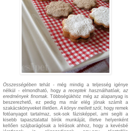
Összességében
tehát - még mindig a teljesség igénye
nélkül - elmondható, hogy
a receptek használhatóak, az
eredmények finomak
. Többségükhöz még az alapanyag is
beszerezhető, ez pedig ma már elég jónak számít a
szakácskönyveket illetően.
A könyv mellett szól
, hogy remek
fotóanyagot tartalmaz, sok-sok fázisképpel, ami segíti a
kisebb tapasztalattal bírók munkáját, illetve helyenként
kellően szájbarágósak a leírások ahhoz, hogy a kevésbé