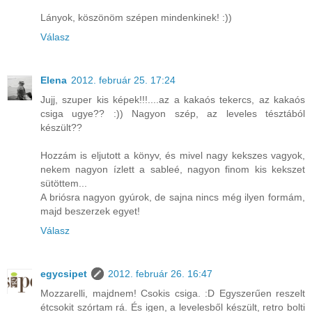
Lányok, köszönöm szépen mindenkinek! :))
Válasz
Elena
2012. február 25. 17:24
Jujj, szuper kis képek!!!....az a kakaós tekercs, az kakaós
csiga ugye?? :)) Nagyon szép, az leveles tésztából
készült??
Hozzám is eljutott a könyv, és mivel nagy kekszes vagyok,
nekem nagyon ízlett a sableé, nagyon finom kis kekszet
sütöttem...
A briósra nagyon gyúrok, de sajna nincs még ilyen formám,
majd beszerzek egyet!
Válasz
egycsipet
2012. február 26. 16:47
Mozzarelli, majdnem! Csokis csiga. :D Egyszerűen reszelt
étcsokit szórtam rá. És igen, a levelesből készült, retro bolti