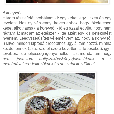
A könyvről...
Három tésztafélét próbáltam ki: egy keltet, egy linzert és egy
levelest. Nos nyilván ennyi kevés ahhoz, hogy tökéletesen
képet alkothassak a könyvről - főleg azzal együtt, hogy nem
rágtam át magam az egészen -, de azért egy kis betekintést
nyertem. Leegyszerűsített véleményem az, hogy a könyv jó.
:) Mivel minden kipróbált recepthez úgy álltam hozzá, mintha
kezdő lennék (azaz szóról-szóra követtem a lépéseket), így -
továbbra is a teljesség igénye nélkül - azt mondanám, hogy
nem javaslom anti(szakácskönyv)olvasóknak
,
rossz
memóriával rendelkezőknek
és
abszolút kezdőknek
.