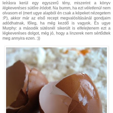
leírásra kerül egy egyszerű tény, miszerint a könyv
légkeveréses sütőre íródott
. Na bumm, ha ezt
véletlenül
nem
olvasom el (mert ugye alapból én csak a képeket nézegetem
:P), akkor már az első recept megvalósításánál gondjaim
adódhatnak, főleg, ha még kezdő is vagyok. És ugye
Murphy: a második sütésnél sikerült is elfelejtenem ezt a
légkeveréses dolgot, még jó, hogy a linzerek nem sértődtek
meg annyira ezen. :))