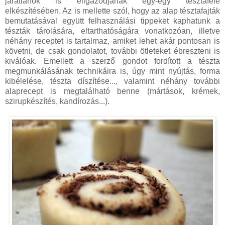
járatlanok is eligazodjanak egy-egy tésztaféle
elkészítésében. Az is mellette szól, hogy az alap tésztafajták
bemutatásával együtt felhasználási tippeket kaphatunk a
tészták tárolására, eltarthatóságára vonatkozóan, illetve
néhány receptet is tartalmaz, amiket lehet akár pontosan is
követni, de csak gondolatot, további ötleteket ébreszteni is
kiválóak. Emellett a szerző gondot fordított a tészta
megmunkálásának technikáira is, úgy mint nyújtás, forma
kibélelése, tészta díszítése..., valamint néhány további
alaprecept is megtalálható benne (mártások, krémek,
szirupkészítés, kandírozás...).