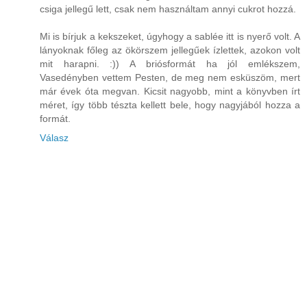
csiga jellegű lett, csak nem használtam annyi cukrot hozzá.
Mi is bírjuk a kekszeket, úgyhogy a sablée itt is nyerő volt. A
lányoknak főleg az ökörszem jellegűek ízlettek, azokon volt
mit harapni. :)) A briósformát ha jól emlékszem,
Vasedényben vettem Pesten, de meg nem esküszöm, mert
már évek óta megvan. Kicsit nagyobb, mint a könyvben írt
méret, így több tészta kellett bele, hogy nagyjából hozza a
formát.
Válasz