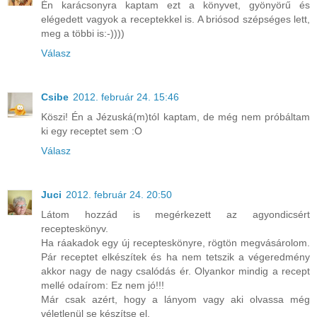
Én karácsonyra kaptam ezt a könyvet, gyönyörű és
elégedett vagyok a receptekkel is. A briósod szépséges lett,
meg a többi is:-))))
Válasz
Csibe
2012. február 24. 15:46
Köszi! Én a Jézuská(m)tól kaptam, de még nem próbáltam
ki egy receptet sem :O
Válasz
Juci
2012. február 24. 20:50
Látom hozzád is megérkezett az agyondicsért
recepteskönyv.
Ha ráakadok egy új recepteskönyre, rögtön megvásárolom.
Pár receptet elkészítek és ha nem tetszik a végeredmény
akkor nagy de nagy csalódás ér. Olyankor mindig a recept
mellé odaírom: Ez nem jó!!!
Már csak azért, hogy a lányom vagy aki olvassa még
véletlenül se készítse el.