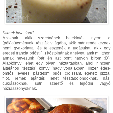
Kiknek javaslom?
Azoknak, akik szeretnének betekintést nyerni a
(pék)sütemények, tészták világába, akik már rendelkeznek
némi gyakorlattal és fejlesztenék a tudásukat, akik egy
eredeti francia brióst (...) kóstolnának ahelyett, amit mi itthon
annak nevezünk (bár én azt pont nagyon bírom :D).
Alapkönyv lehet egy olyan háztartásban, ahol nincsen
általános "tésztás" könyv (nagy vonalakban: linzer, édes-
omlós, leveles, pástétom, briós, croissant, égetett, pizza,
filo), remek ajándék lehet tésztabolondoknak, házi
cukrászoknak, sütni szerető és fejlődni vágyó
háziasszonyoknak.