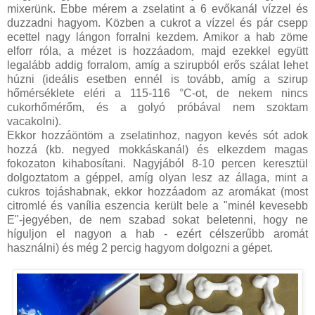
mixerünk. Ebbe mérem a zselatint a 6 evőkanál vízzel és
duzzadni hagyom. Közben a cukrot a vízzel és pár csepp
ecettel nagy lángon forralni kezdem. Amikor a hab zöme
elforr róla, a mézet is hozzáadom, majd ezekkel együtt
legalább addig forralom, amíg a szirupból erős szálat lehet
húzni (ideális esetben ennél is tovább, amíg a szirup
hőmérséklete eléri a 115-116 °C-ot, de nekem nincs
cukorhőmérőm, és a golyó próbával nem szoktam
vacakolni).
Ekkor hozzáöntöm a zselatinhoz, nagyon kevés sót adok
hozzá (kb. negyed mokkáskanál) és elkezdem magas
fokozaton kihabosítani. Nagyjából 8-10 percen keresztül
dolgoztatom a géppel, amíg olyan lesz az állaga, mint a
cukros tojáshabnak, ekkor hozzáadom az aromákat (most
citromlé és vanília eszencia került bele a "minél kevesebb
E"-jegyében, de nem szabad sokat beletenni, hogy ne
híguljon el nagyon a hab - ezért célszerűbb aromát
használni) és még 2 percig hagyom dolgozni a gépet.