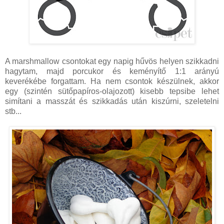
A marshmallow csontokat egy napig hűvös helyen szikkadni
hagytam, majd porcukor és keményítő 1:1 arányú
keverékébe forgattam. Ha nem csontok készülnek, akkor
egy (szintén sütőpapíros-olajozott) kisebb tepsibe lehet
simítani a masszát és szikkadás után kiszúrni, szeletelni
stb...