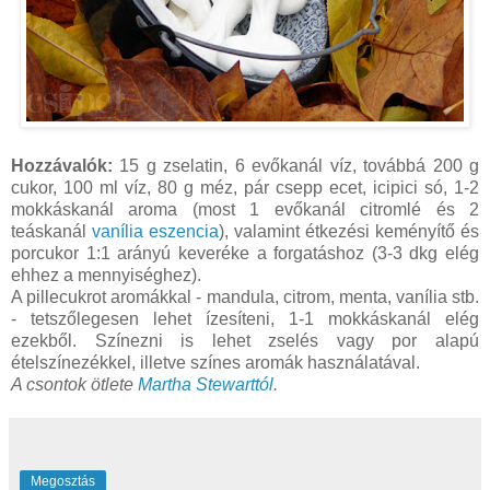
Hozzávalók:
15 g zselatin, 6 evőkanál víz, továbbá 200 g
cukor, 100 ml víz, 80 g méz, pár csepp ecet, icipici só, 1-2
mokkáskanál aroma (most 1 evőkanál citromlé és 2
teáskanál
vanília eszencia
), valamint étkezési keményítő és
porcukor 1:1 arányú keveréke a forgatáshoz (3-3 dkg elég
ehhez a mennyiséghez).
A pillecukrot aromákkal - mandula, citrom, menta, vanília stb.
- tetszőlegesen lehet ízesíteni, 1-1 mokkáskanál elég
ezekből. Színezni is lehet zselés vagy por alapú
ételszínezékkel, illetve színes aromák használatával.
A csontok ötlete
Martha Stewarttól
.
Megosztás