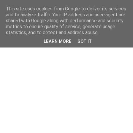
This site uses cookies from Google to deliver its services
and to analyze traffic. Your IP address and user-agent are
shared with Google along with performance and security
metrics to ensure quality of service, generate usage
statistics, and to detect and address abuse.
LEARN MORE
GOT IT