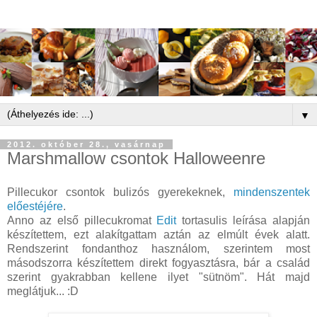
▼
2012. október 28., vasárnap
Marshmallow csontok Halloweenre
Pillecukor csontok bulizós gyerekeknek,
mindenszentek
előestéjére
.
Anno az első pillecukromat
Edit
tortasulis leírása alapján
készítettem, ezt alakítgattam aztán az elmúlt évek alatt.
Rendszerint fondanthoz használom, szerintem most
másodszorra készítettem direkt fogyasztásra, bár a család
szerint gyakrabban kellene ilyet "sütnöm". Hát majd
meglátjuk... :D