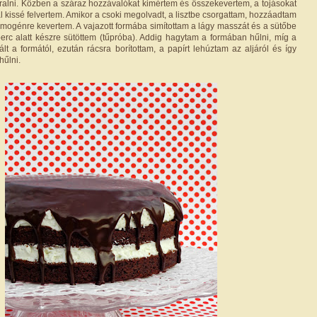
rralni. Közben a száraz hozzávalókat kimértem és összekevertem, a tojásokat
val kissé felvertem. Amikor a csoki megolvadt, a lisztbe csorgattam, hozzáadtam
homogénre kevertem. A vajazott formába simítottam a lágy masszát és a sütőbe
perc alatt készre sütöttem (tűpróba). Addig hagytam a formában hűlni, míg a
ált a formától, ezután rácsra borítottam, a papírt lehúztam az aljáról és így
hűlni.