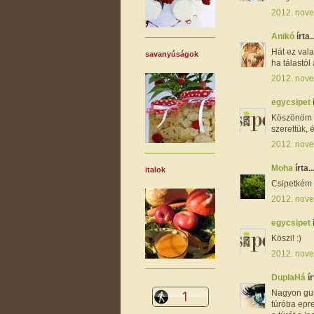
2012. nove
Anikó
írta..
Hát ez vala
savanyúságok
ha tálastól
2012. nove
egycsipet
Köszönöm s
szerettük, 
2012. nove
Moha
írta..
italok
Csipetkém 
2012. nove
egycsipet
Köszi! :)
2012. nove
DuplaHá
ír
Nagyon gus
túróba epre