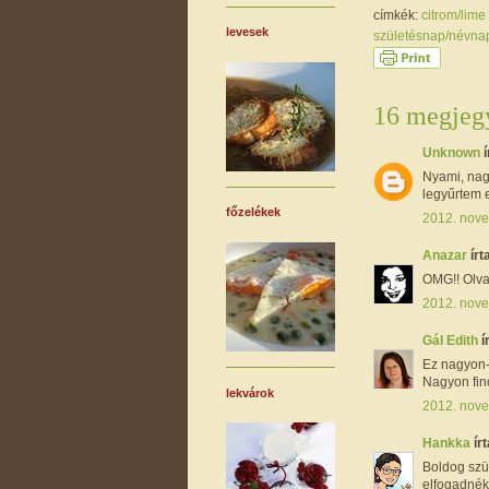
címkék:
citrom/lime
levesek
születésnap/névn
16 megjegy
Unknown
í
Nyami, nag
legyűrtem e
főzelékek
2012. nove
Anazar
írta
OMG!! Olva
2012. nove
Gál Edith
í
Ez nagyon-n
Nagyon finc
lekvárok
2012. nove
Hankka
írt
Boldog szül
elfogadnék