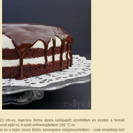
22 cm-es, kapcsos forma aljára sütőpapírt szorítottam és ezután a formát
zott alját is). A sütőt előmelegítettem 150 °C-ra.
al és a tejjel, lassú tűzön, kevergetve megolvasztottam - csak olvadásig kell