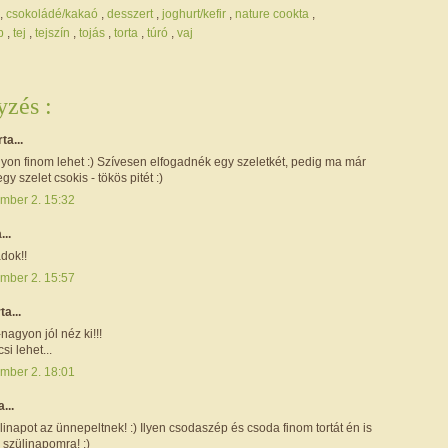
,
csokoládé/kakaó
,
desszert
,
joghurt/kefir
,
nature cookta
,
ap
,
tej
,
tejszín
,
tojás
,
torta
,
túró
,
vaj
zés :
rta...
yon finom lehet :) Szívesen elfogadnék egy szeletkét, pedig ma már
gy szelet csokis - tökös pitét :)
mber 2. 15:32
...
dok!!
mber 2. 15:57
rta...
agyon jól néz ki!!!
si lehet...
mber 2. 18:01
a...
inapot az ünnepeltnek! :) Ilyen csodaszép és csoda finom tortát én is
 szülinapomra! :)