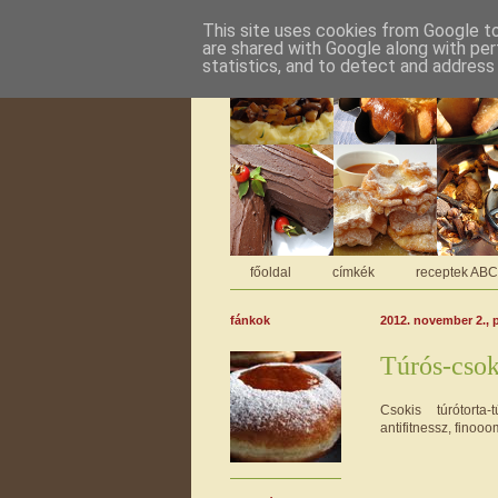
This site uses cookies from Google to 
are shared with Google along with per
statistics, and to detect and address
főoldal
címkék
receptek AB
fánkok
2012. november 2., 
Túrós-csok
Csokis túrótorta-
antifitnessz, finooo