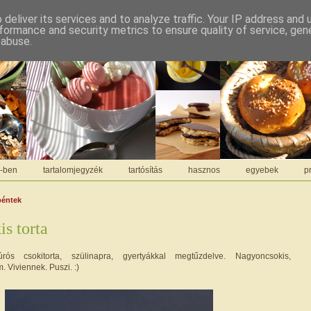
deliver its services and to analyze traffic. Your IP address and
formance and security metrics to ensure quality of service, ge
 abuse.
C-ben
tartalomjegyzék
tartósítás
hasznos
egyebek
pr
péntek
is torta
túrós csokitorta, szülinapra, gyertyákkal megtűzdelve. Nagyoncsokis,
m. Viviennek. Puszi. :)