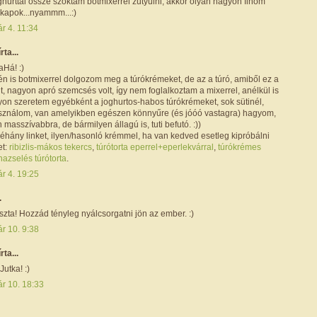
oghurttal össze szoktam botmixerrel zutyulni, akkor olyan nagyon finom
 kapok...nyammm...:)
r 4. 11:34
írta...
aHá! :)
én is botmixerrel dolgozom meg a túrókrémeket, de az a túró, amiből ez a
lt, nagyon apró szemcsés volt, így nem foglalkoztam a mixerrel, anélkül is
gyon szeretem egyébként a joghurtos-habos túrókrémeket, sok sütinél,
asználom, van amelyikben egészen könnyűre (és jóóó vastagra) hagyom,
masszívabbra, de bármilyen állagú is, tuti befutó. :))
éhány linket, ilyen/hasonló krémmel, ha van kedved esetleg kipróbálni
et:
ribizlis-mákos tekercs
,
túrótorta eperrel+eperlekvárral
,
túrókrémes
azselés túrótorta
.
r 4. 19:25
.
zta! Hozzád tényleg nyálcsorgatni jön az ember. :)
r 10. 9:38
írta...
utka! :)
ár 10. 18:33