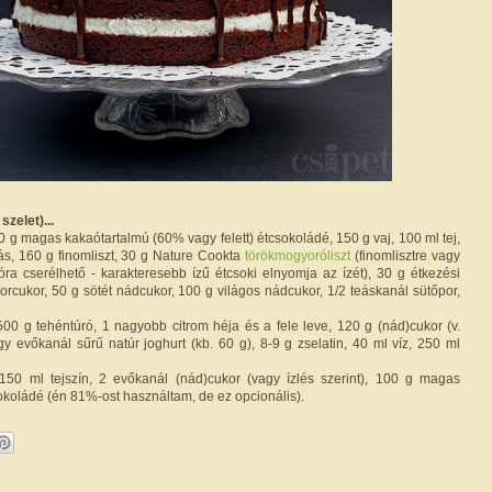
zelet)...
 g magas kakaótartalmú (60% vagy felett) étcsokoládé, 150 g vaj, 100 ml tej,
ás, 160 g finomliszt, 30 g Nature Cookta
törökmogyoróliszt
(finomlisztre vagy
óra cserélhető - karakteresebb ízű étcsoki elnyomja az ízét), 30 g étkezési
orcukor, 50 g sötét nádcukor, 100 g világos nádcukor, 1/2 teáskanál sütőpor,
00 g tehéntúró, 1 nagyobb citrom héja és a fele leve, 120 g (nád)cukor (v.
agy evőkanál sűrű natúr joghurt (kb. 60 g), 8-9 g zselatin, 40 ml víz, 250 ml
50 ml tejszín, 2 evőkanál (nád)cukor (vagy ízlés szerint), 100 g magas
okoládé (én 81%-ost használtam, de ez opcionális).