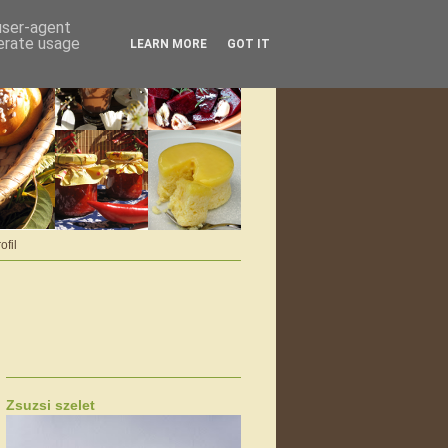
 user-agent
nerate usage
LEARN MORE
GOT IT
ofil
Zsuzsi szelet