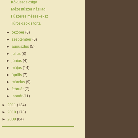
Kókuszos csiga
Mézesfűszer házilag
Fűszeres mézeskeksz
Túrós-csokis torta
►
október
(6)
►
szeptember
(6)
►
augusztus
(5)
►
július
(8)
►
június
(4)
►
május
(14)
►
április
(7)
►
március
(9)
►
február
(7)
►
január
(11)
►
2011
(134)
►
2010
(173)
►
2009
(84)