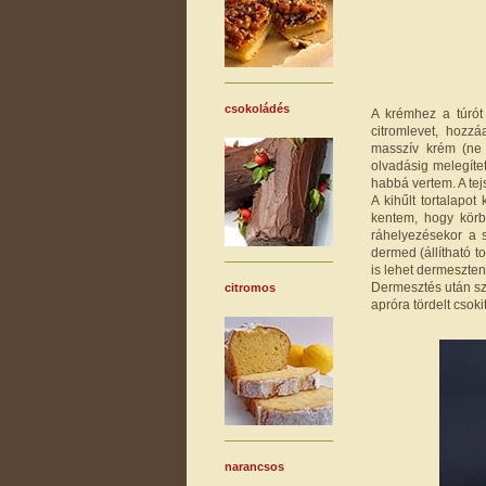
csokoládés
A krémhez a túrót 
citromlevet, hozz
masszív krém (ne 
olvadásig melegíte
habbá vertem. A tej
A kihűlt tortalapo
kentem, hogy körb
ráhelyezésekor a 
dermed (állítható t
is lehet dermeszten
Dermesztés után szi
citromos
apróra tördelt csokit
narancsos