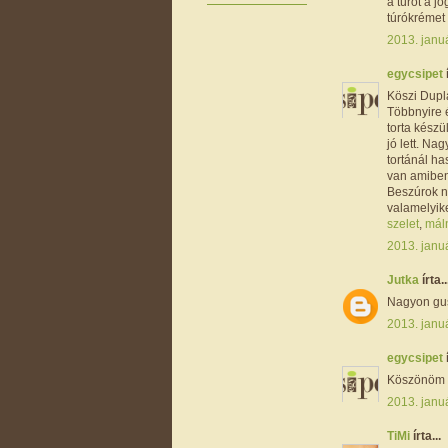
a túrót a j
túrókrémet
2013. januá
egycsipet
Köszi Dupl
Többnyire 
torta készü
jó lett. Na
tortánál h
van amiben 
Beszúrok n
valamelyik
szelet
,
máln
2013. januá
Jutka
írta..
Nagyon gus
2013. januá
egycsipet
Köszönöm J
2013. janu
TiMi
írta...