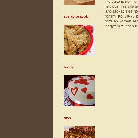
melegíteni, nem fo
felütöttem és villá
a tojásokat is és 
toltam. Kb. 70-75 
sós apróságok
tortalap körben elv
hagytam teljesen ki
torták
diós