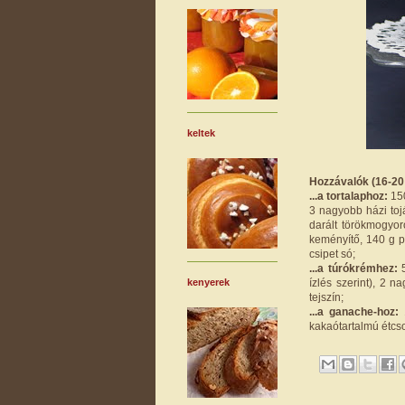
keltek
Hozzávalók (16-20 s
...a tortalaphoz:
150
3 nagyobb házi toj
darált törökmogyor
keményítő, 140 g p
csipet só;
...a túrókrémhez:
5
ízlés szerint), 2 n
kenyerek
tejszín;
...a ganache-hoz:
1
kakaótartalmú étcs