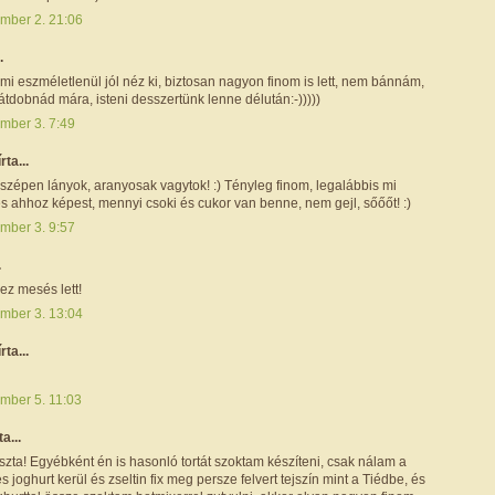
mber 2. 21:06
.
mi eszméletlenül jól néz ki, biztosan nagyon finom is lett, nem bánnám,
 átdobnád mára, isteni desszertünk lenne délután:-)))))
mber 3. 7:49
írta...
zépen lányok, aranyosak vagytok! :) Tényleg finom, legalábbis mi
és ahhoz képest, mennyi csoki és cukor van benne, nem gejl, sőőőt! :)
mber 3. 9:57
.
ez mesés lett!
mber 3. 13:04
írta...
mber 5. 11:03
ta...
zta! Egyébként én is hasonló tortát szoktam készíteni, csak nálam a
s joghurt kerül és zseltin fix meg persze felvert tejszín mint a Tiédbe, és