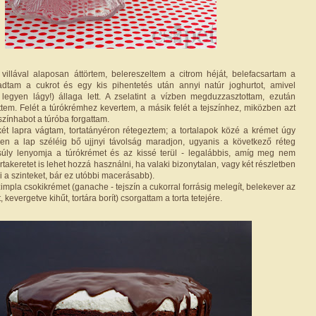
villával alaposan áttörtem, belereszeltem a citrom héját, belefacsartam a
áadtam a cukrot és egy kis pihentetés után annyi natúr joghurtot, amivel
legyen lágy!) állaga lett. A zselatint a vízben megduzzasztottam, ezután
ttem. Felét a túrókrémhez kevertem, a másik felét a tejszínhez, miközben azt
színhabot a túróba forgattam.
t két lapra vágtam, tortatányéron rétegeztem; a tortalapok közé a krémet úgy
en a lap széléig bő ujjnyi távolság maradjon, ugyanis a következő réteg
súly lenyomja a túrókrémet és az kissé terül - legalábbis, amíg meg nem
ortakeretet is lehet hozzá használni, ha valaki bizonytalan, vagy két részletben
i a szinteket, bár ez utóbbi macerásabb).
mpla csokikrémet (ganache - tejszín a cukorral forrásig melegít, belekever az
, kevergetve kihűt, tortára borít) csorgattam a torta tetejére.