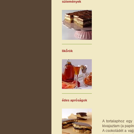
sütemények
likőrök
édes apróságok
A tortalaphoz egy 
kivajaztam (a papíro
A csokoládét a vajj