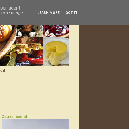
 user-agent
nerate usage
LEARN MORE
GOT IT
ofil
Zsuzsi szelet