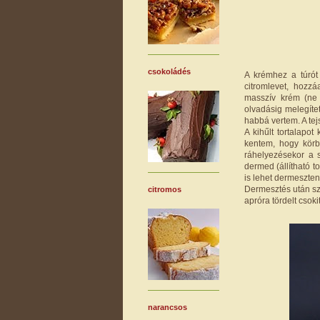
csokoládés
A krémhez a túrót 
citromlevet, hozz
masszív krém (ne 
olvadásig melegíte
habbá vertem. A tej
A kihűlt tortalapo
kentem, hogy körb
ráhelyezésekor a 
dermed (állítható t
is lehet dermeszten
Dermesztés után szi
citromos
apróra tördelt csokit
narancsos