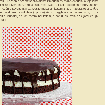
rralni. Közben a száraz hozzávalókat kimértem és összekevertem, a tojásokat
val kissé felvertem. Amikor a csoki megolvadt, a lisztbe csorgattam, hozzáadtam
homogénre kevertem. A vajazott formába simítottam a lágy masszát és a sütőbe
perc alatt készre sütöttem (tűpróba). Addig hagytam a formában hűlni, míg a
ált a formától, ezután rácsra borítottam, a papírt lehúztam az aljáról és így
hűlni.