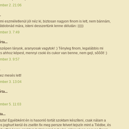
mber 2. 21:06
.
mi eszméletlenül jól néz ki, biztosan nagyon finom is lett, nem bánnám,
 átdobnád mára, isteni desszertünk lenne délután:-)))))
mber 3. 7:49
írta...
zépen lányok, aranyosak vagytok! :) Tényleg finom, legalábbis mi
és ahhoz képest, mennyi csoki és cukor van benne, nem gejl, sőőőt! :)
mber 3. 9:57
.
ez mesés lett!
mber 3. 13:04
írta...
mber 5. 11:03
ta...
zta! Egyébként én is hasonló tortát szoktam készíteni, csak nálam a
s joghurt kerül és zseltin fix meg persze felvert tejszín mint a Tiédbe, és