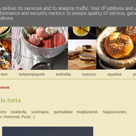
deliver its services and to analyze traffic. Your IP address and
formance and security metrics to ensure quality of service, ge
 abuse.
C-ben
tartalomjegyzék
tartósítás
hasznos
egyebek
pr
péntek
is torta
túrós csokitorta, szülinapra, gyertyákkal megtűzdelve. Nagyoncsokis,
m. Viviennek. Puszi. :)