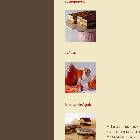
sütemények
likőrök
édes apróságok
A tortalaphoz egy 
kivajaztam (a papíro
A csokoládét a vajj