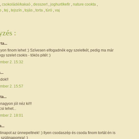
,
csokoládé/kakaó
,
desszert
,
joghurt/kefir
,
nature cookta
,
ap
,
tej
,
tejszín
,
tojás
,
torta
,
túró
,
vaj
zés :
rta...
yon finom lehet :) Szívesen elfogadnék egy szeletkét, pedig ma már
gy szelet csokis - tökös pitét :)
mber 2. 15:32
...
dok!!
mber 2. 15:57
rta...
agyon jól néz ki!!!
si lehet...
mber 2. 18:01
a...
inapot az ünnepeltnek! :) Ilyen csodaszép és csoda finom tortát én is
 szülinapomra! :)