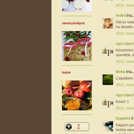
2012. nove
Anikó
írta..
Hát ez vala
savanyúságok
ha tálastól
2012. nove
egycsipet
Köszönöm s
szerettük, 
2012. nove
Moha
írta..
italok
Csipetkém 
2012. nove
egycsipet
Köszi! :)
2012. nove
DuplaHá
ír
Nagyon gus
túróba epre