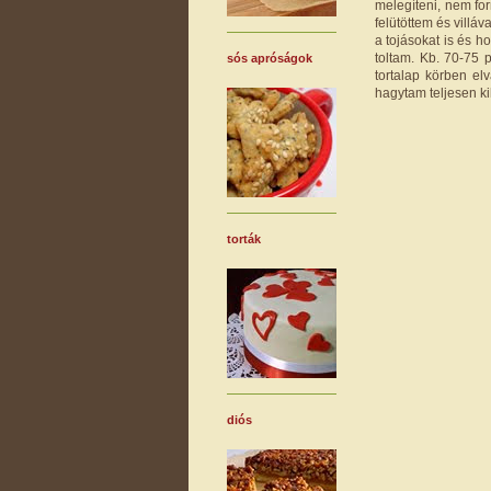
melegíteni, nem fo
felütöttem és villá
a tojásokat is és 
toltam. Kb. 70-75 
sós apróságok
tortalap körben elv
hagytam teljesen ki
torták
diós