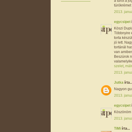
a túrót a j
túrókrémet
2013. januá
egycsipet
Köszi Dupl
Többnyire 
torta készü
jó lett. Na
tortánál h
van amiben 
Beszúrok n
valamelyik
szelet
,
máln
2013. januá
Jutka
írta..
Nagyon gus
2013. januá
egycsipet
Köszönöm J
2013. janu
TiMi
írta...