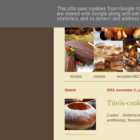
This site uses cookies from Google to 
are shared with Google along with per
statistics, and to detect and address
főoldal
címkék
receptek AB
fánkok
2012. november 2., 
Túrós-csok
Csokis túrótorta-
antifitnessz, finooo