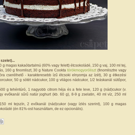
zelet)...
 g magas kakaótartalmú (60% vagy felett) étcsokoládé, 150 g vaj, 100 ml tej,
ás, 160 g finomliszt, 30 g Nature Cookta
törökmogyoróliszt
(finomlisztre vagy
óra cserélhető - karakteresebb ízű étcsoki elnyomja az ízét), 30 g étkezési
orcukor, 50 g sötét nádcukor, 100 g világos nádcukor, 1/2 teáskanál sütőpor,
00 g tehéntúró, 1 nagyobb citrom héja és a fele leve, 120 g (nád)cukor (v.
agy evőkanál sűrű natúr joghurt (kb. 60 g), 8-9 g zselatin, 40 ml víz, 250 ml
50 ml tejszín, 2 evőkanál (nád)cukor (vagy ízlés szerint), 100 g magas
okoládé (én 81%-ost használtam, de ez opcionális).