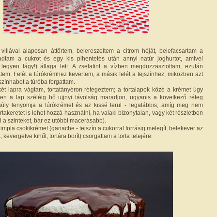
villával alaposan áttörtem, belereszeltem a citrom héját, belefacsartam a
áadtam a cukrot és egy kis pihentetés után annyi natúr joghurtot, amivel
legyen lágy!) állaga lett. A zselatint a vízben megduzzasztottam, ezután
ttem. Felét a túrókrémhez kevertem, a másik felét a tejszínhez, miközben azt
színhabot a túróba forgattam.
t két lapra vágtam, tortatányéron rétegeztem; a tortalapok közé a krémet úgy
en a lap széléig bő ujjnyi távolság maradjon, ugyanis a következő réteg
súly lenyomja a túrókrémet és az kissé terül - legalábbis, amíg meg nem
ortakeretet is lehet hozzá használni, ha valaki bizonytalan, vagy két részletben
i a szinteket, bár ez utóbbi macerásabb).
mpla csokikrémet (ganache - tejszín a cukorral forrásig melegít, belekever az
, kevergetve kihűt, tortára borít) csorgattam a torta tetejére.