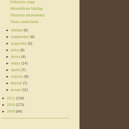
Kókuszos csiga
Mézesfűszer házilag
Fűszeres mézeskeksz
Túrós-csokis torta
►
október
(6)
►
szeptember
(6)
►
augusztus
(5)
►
július
(8)
►
június
(4)
►
május
(14)
►
április
(7)
►
március
(9)
►
február
(7)
►
január
(11)
►
2011
(134)
►
2010
(173)
►
2009
(84)