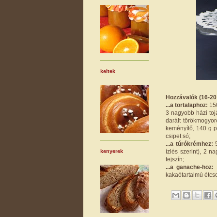
keltek
Hozzávalók (16-20 s
...a tortalaphoz:
150
3 nagyobb házi toj
darált törökmogyor
keményítő, 140 g p
csipet só;
...a túrókrémhez:
5
ízlés szerint), 2 n
kenyerek
tejszín;
...a ganache-hoz:
1
kakaótartalmú étcs