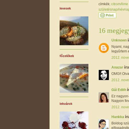
címkék:
citrom/lime
levesek
születésnap/névn
16 megjegy
Unknown
í
Nyami, nag
legyűrtem e
főzelékek
2012. nove
Anazar
írta
OMG!! Olva
2012. nove
Gál Edith
í
Ez nagyon-n
Nagyon finc
lekvárok
2012. nove
Hankka
írt
Boldog szül
elfogadnék