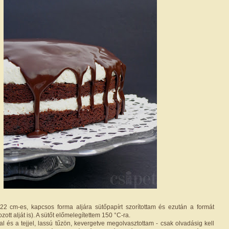
22 cm-es, kapcsos forma aljára sütőpapírt szorítottam és ezután a formát
zott alját is). A sütőt előmelegítettem 150 °C-ra.
al és a tejjel, lassú tűzön, kevergetve megolvasztottam - csak olvadásig kell