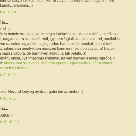
oghurttal össze szoktam botmixerrel zutyulni, akkor olyan nagyon finom
 kapok...nyammm...:)
r 4. 11:34
írta...
aHá! :)
én is botmixerrel dolgozom meg a túrókrémeket, de az a túró, amiből ez a
lt, nagyon apró szemcsés volt, így nem foglalkoztam a mixerrel, anélkül is
gyon szeretem egyébként a joghurtos-habos túrókrémeket, sok sütinél,
asználom, van amelyikben egészen könnyűre (és jóóó vastagra) hagyom,
masszívabbra, de bármilyen állagú is, tuti befutó. :))
éhány linket, ilyen/hasonló krémmel, ha van kedved esetleg kipróbálni
et:
ribizlis-mákos tekercs
,
túrótorta eperrel+eperlekvárral
,
túrókrémes
azselés túrótorta
.
r 4. 19:25
.
zta! Hozzád tényleg nyálcsorgatni jön az ember. :)
r 10. 9:38
írta...
utka! :)
ár 10. 18:33