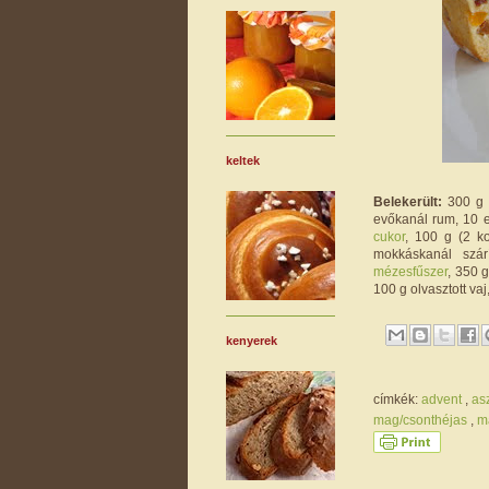
keltek
Belekerült:
300 g v
evőkanál rum, 10 e
cukor
, 100 g (2 ko
mokkáskanál szárí
mézesfűszer
, 350 
100 g olvasztott va
kenyerek
címkék:
advent
,
as
mag/csonthéjas
,
m