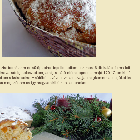
sztát formáztam és sütőpapíros tepsibe tettem - ez most 6 db kalácsforma lett.
karva addig kelesztettem, amíg a sütő előmelegedett, majd 170 °C-on kb. 1
töttem a kalácsokat. A sütőből kivéve olvasztott vajjal megkentem a tetejüket és
an megszórtam és így hagytam kihűlni a stolleneket.