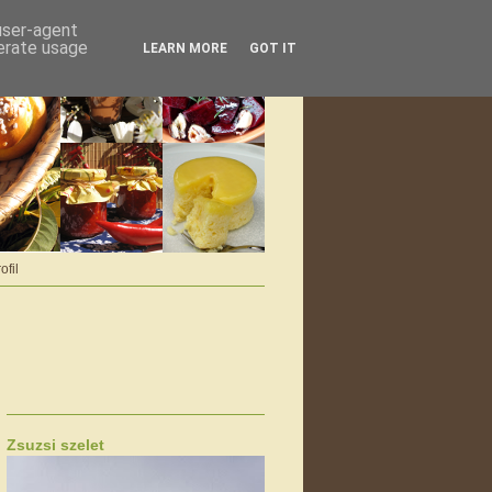
 user-agent
nerate usage
LEARN MORE
GOT IT
ofil
Zsuzsi szelet