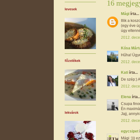
16 megjegy
levesek
Mági
írta...
Illik a kos
(egy éve úg
úgy eltenné
2012. dece
Kósa Már
Hűha! Ügy
főzelékek
2012. dece
Kati
írta...
De szép:) 
2012. dece
Elena
írta..
Csupa fino
Èn maximàli
lekvárok
Jajj, annyi
2012. dece
egycsipet
Mági :))) e