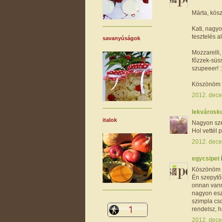
Márta, kös
Kati, nagyo
tesztelés al
savanyúságok
Mozzarelli,
főzzek-süss
szupeeer! :
Köszönöm lá
2012. dece
lekvárosk
italok
Nagyon szép
Hol vettél 
2012. dece
egycsipet
Köszönöm 
Én szepytő
onnan vanna
nagyon esz
szimpla cs
rendelsz, 
2012. dece