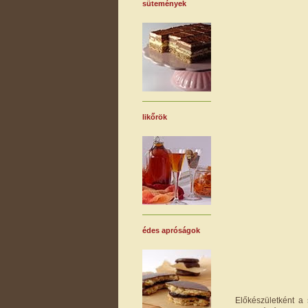
sütemények
likőrök
édes apróságok
Előkészületként a 