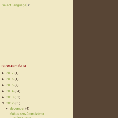
Select Language
▼
BLOGARCHÍVUM
►
2017
(1)
►
2016
(1)
►
2015
(7)
►
2014
(34)
►
2013
(52)
▼
2012
(85)
▼
december
(4)
Mákos-szezámos kréker
szilveszterre