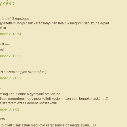
zés :
zorúhoz:) Szépséges.
y eltettem, hogy csak karácsony után találtuk meg:)mit szólsz, ha egyet
l:)))
mber 2. 18:54
ta
írta...
es!
mber 2. 19:22
Azt hiszem nagyon szeretném:)
mber 2. 21:53
.
mság került ebbe a gyönyörű stollen-be!
san megértem, hogy meg kellett kóstolni....én sem tennék másként! :))
ra szeretem ezt az adventi időszakot!!!
mber 3. 9:08
írta...
z jó ötlet! Csak aztán még jövő karácsony előtt megtaláljam... :D