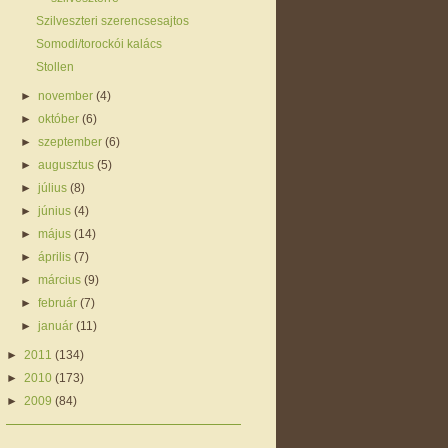
Szilveszteri szerencsesajtos
Somodi/torockói kalács
Stollen
►
november
(4)
►
október
(6)
►
szeptember
(6)
►
augusztus
(5)
►
július
(8)
►
június
(4)
►
május
(14)
►
április
(7)
►
március
(9)
►
február
(7)
►
január
(11)
►
2011
(134)
►
2010
(173)
►
2009
(84)