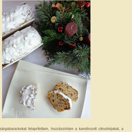
sárgabarackokat felaprítottam, hozzászórtam a kandírozott citrushéjakat, a