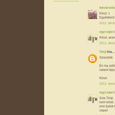
lekvárosk
Köszi :)
Egyébként 
2012. dece
egycsipet
Köszi, aran
2012. dece
Timji
írta...
Sziasztok
Én ma sütö
valami tipp
Köszi
2012. dece
egycsipet
Szia Timji,
nem lehet,
erre tudok t
csipet