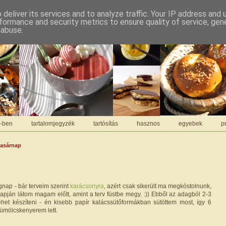
deliver its services and to analyze traffic. Your IP address and
formance and security metrics to ensure quality of service, ge
 abuse.
C-ben
tartalomjegyzék
tartósítás
hasznos
egyebek
pr
vasárnap
egnap - bár terveim szerint
karácsonyra
, azért csak sikerült ma megkóstolnunk,
lapján látom magam előtt, amint a terv füstbe megy. :)) Ebből az adagból 2-3
ehet készíteni - én kisebb papír kalácssütőformákban sütöttem most, így 6
gyümölcskenyerem lett.