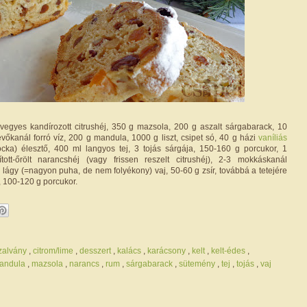
egyes kandírozott citrushéj, 350 g mazsola, 200 g aszalt sárgabarack, 10
vőkanál forró víz, 200 g mandula, 1000 g liszt, csipet só, 40 g házi
vaníliás
cka) élesztő, 400 ml langyos tej, 3 tojás sárgája, 150-160 g porcukor, 1
tott-őrölt narancshéj (vagy frissen reszelt citrushéj), 2-3 mokkáskanál
g lágy (=nagyon puha, de nem folyékony) vaj, 50-60 g zsír, továbbá a tetejére
j, 100-120 g porcukor.
zalvány
,
citrom/lime
,
desszert
,
kalács
,
karácsony
,
kelt
,
kelt-édes
,
andula
,
mazsola
,
narancs
,
rum
,
sárgabarack
,
sütemény
,
tej
,
tojás
,
vaj