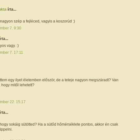
ukta
írta...
nagyon szép a fejléced, vagyis a koszorúd :)
mber 7. 9:30
írta...
yos vagy. :)
mber 7. 17:11
ttem egy ilyet életemben először, de a teteje nagyon megszáradt? Van
, hogy mitől lehetett?
mber 22. 15:17
írta...
 hogy sokáig sütötted? Ha a sütőd hőmérséklete pontos, akkor én csak
ippelni.