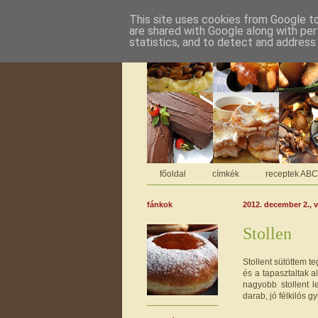
This site uses cookies from Google to 
are shared with Google along with per
statistics, and to detect and address
főoldal
címkék
receptek AB
fánkok
2012. december 2., 
Stollen
Stollent sütöttem t
és a tapasztaltak a
nagyobb stollent l
darab, jó félkilós 