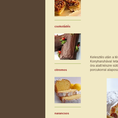
csokoládés
Kelesztés után a té
Konyharuhával leta
óra alatt készre sü
porcukorral alapos
citromos
narancsos