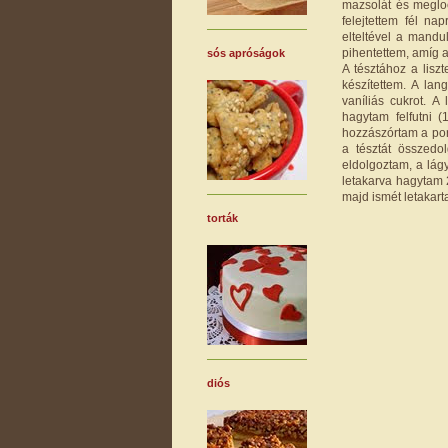
mazsolát és meglo
felejtettem fél n
elteltével a mandu
pihentettem, amíg a 
sós apróságok
A tésztához a lis
készítettem. A lan
vaníliás cukrot. A
hagytam felfutni (
hozzászórtam a por
a tésztát összedo
eldolgoztam, a lág
letakarva hagytam 
majd ismét letakart
torták
diós