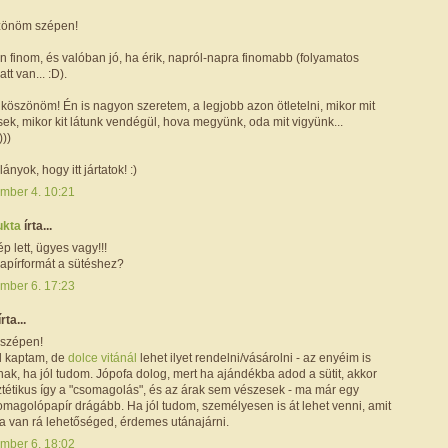
zönöm szépen!
n finom, és valóban jó, ha érik, napról-napra finomabb (folyamatos
att van... :D).
 köszönöm! Én is nagyon szeretem, a legjobb azon ötletelni, mikor mit
ek, mikor kit látunk vendégül, hova megyünk, oda mit vigyünk...
)))
nyok, hogy itt jártatok! :)
mber 4. 10:21
ukta
írta...
 lett, ügyes vagy!!!
papírformát a sütéshez?
mber 6. 17:23
írta...
szépen!
l kaptam, de
dolce vitánál
lehet ilyet rendelni/vásárolni - az enyéim is
k, ha jól tudom. Jópofa dolog, mert ha ajándékba adod a sütit, akkor
tétikus így a "csomagolás", és az árak sem vészesek - ma már egy
omagolópapír drágább. Ha jól tudom, személyesen is át lehet venni, amit
ha van rá lehetőséged, érdemes utánajárni.
mber 6. 18:02