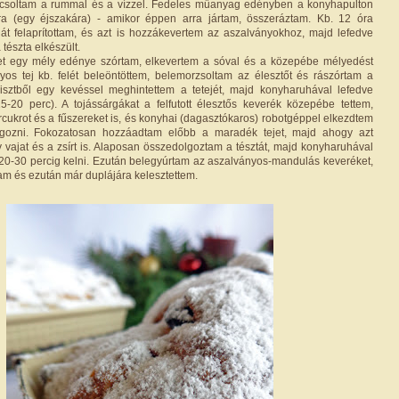
csoltam a rummal és a vízzel. Fedeles műanyag edényben a konyhapulton
apra (egy éjszakára) - amikor éppen arra jártam, összeráztam. Kb. 12 óra
lát felaprítottam, és azt is hozzákevertem az aszalványokhoz, majd lefedve
tészta elkészült.
ztet egy mély edénye szórtam, elkevertem a sóval és a közepébe mélyedést
gyos tej kb. felét beleöntöttem, belemorzsoltam az élesztőt és rászórtam a
 lisztből egy kevéssel meghintettem a tetejét, majd konyharuhával lefedve
15-20 perc). A tojássárgákat a felfutott élesztős keverék közepébe tettem,
cukrot és a fűszereket is, és konyhai (dagasztókaros) robotgéppel elkezdtem
lgozni. Fokozatosan hozzáadtam előbb a maradék tejet, majd ahogy azt
y vajat és a zsírt is. Alaposan összedolgoztam a tésztát, majd konyharuhával
20-30 percig kelni. Ezután belegyúrtam az aszalványos-mandulás keveréket,
am és ezután már duplájára kelesztettem.