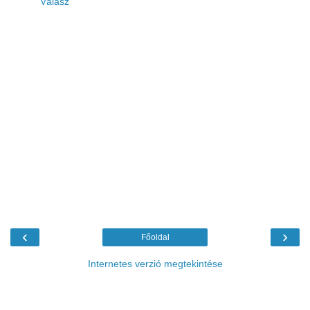
Válasz
‹
›
Főoldal
Internetes verzió megtekintése