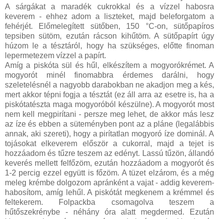
A sárgákat a maradék cukrokkal és a vízzel habosra
keverem - ehhez adom a liszteket, majd beleforgatom a
fehérjét. Előmelegített sütőben, 150 °C-on, sütőpapíros
tepsiben sütöm, ezután rácson kihűtöm. A sütőpapírt úgy
húzom le a tésztáról, hogy ha szükséges, előtte finoman
lepermetezem vízzel a papírt.
Amíg a piskóta sül és hűl, elkészítem a mogyorókrémet. A
mogyorót minél finomabbra érdemes darálni, hogy
szeletelésnél a nagyobb darabokban ne akadjon meg a kés,
mert akkor tépni fogja a tésztát (ez áll arra az esetre is, ha a
piskótatészta maga mogyoróból készülne). A mogyorót most
nem kell megpirítani - persze meg lehet, de akkor más lesz
az íze és ebben a süteményben pont az a pláne (legalábbis
annak, aki szereti), hogy a pirítatlan mogyoró íze dominál. A
tojásokat elkeverem először a cukorral, majd a tejet is
hozzáadom és tűzre teszem az edényt. Lassú tűzön, állandó
keverés mellett felfőzöm, ezután hozzáadom a mogyorót és
1-2 percig ezzel együtt is főzöm. A tüzet elzárom, és a még
meleg krémbe dolgozom apránként a vajat - addig keverem-
habosítom, amíg lehűl. A piskótát megkenem a krémmel és
feltekerem. Folpackba csomagolva teszem a
hűtőszekrénybe - néhány óra alatt megdermed. Ezután