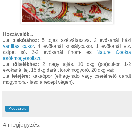
Hozzávalók...
...a piskótához:
5 tojás szétválasztva, 2 evőkanál házi
vaníliás cukor
, 4 evőkanál kristálycukor, 1 evőkanál víz,
csipet só, 2-2 evőkanál finom- és
Nature Cookta
törökmogyoróliszt
;
...a töltelékhez:
2 nagy tojás, 10 dkg (por)cukor, 1-2
evőkanál tej, 15 dkg darált törökmogyoró, 20 dkg vaj;
...a tetejére:
kakaópor (elhagyható vagy cserélhető darált
mogyoróra - lásd a recept végén).
Megosztás
4 megjegyzés: