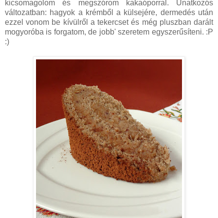
kicsomagolom és megszórom kakaóporral. Unatkozós
változatban: hagyok a krémből a külsejére, dermedés után
ezzel vonom be kívülről a tekercset és még pluszban darált
mogyoróba is forgatom, de jobb' szeretem egyszerűsíteni. :P
:)