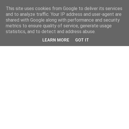
This site uses cookies from Google to deliver its services
and to analyze traffic. Your IP address and user-agent are
shared with Google along with performance and security
metrics to ensure quality of service, generate usage
statistics, and to detect and address abuse.
LEARN MORE
GOT IT