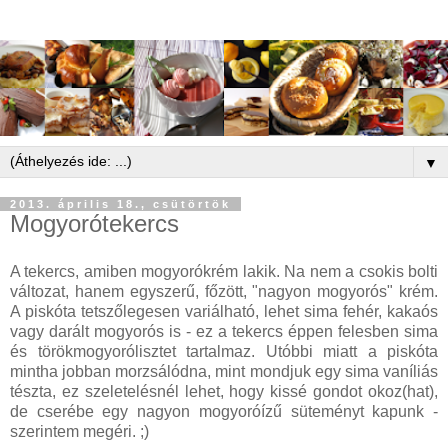
▼
2013. április 18., csütörtök
Mogyorótekercs
A tekercs, amiben mogyorókrém lakik. Na nem a csokis bolti
változat, hanem egyszerű, főzött, "nagyon mogyorós" krém.
A piskóta tetszőlegesen variálható, lehet sima fehér, kakaós
vagy darált mogyorós is - ez a tekercs éppen felesben sima
és törökmogyorólisztet tartalmaz. Utóbbi miatt a piskóta
mintha jobban morzsálódna, mint mondjuk egy sima vaníliás
tészta, ez szeletelésnél lehet, hogy kissé gondot okoz(hat),
de cserébe egy nagyon mogyoróízű süteményt kapunk -
szerintem megéri. ;)