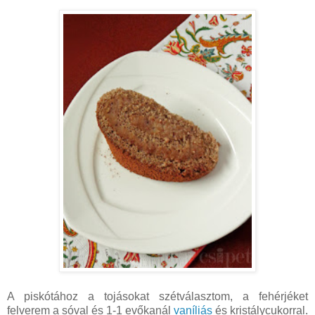
A piskótához a tojásokat szétválasztom, a fehérjéket
felverem a sóval és 1-1 evőkanál
vaníliás
és kristálycukorral.