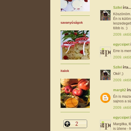
Szilvi
írta...
Köszönöm..
Én is külö
savanyúságok
leszedeget
több is. :)
2009. októb
egycsipet
Erre is ment
2009. októb
Szilvi
írta...
italok
Oké! ;)
2009. októb
margit2
írt
Én is mazs
sajnos a sü
2009. októb
egycsipet
Margitka, f
is ízlene -