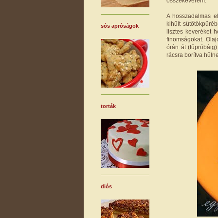
összekeverem.
A hosszadalmas el
kihűlt sütőtökpüré
sós apróságok
lisztes keveréket 
finomságokat. Olaj
órán át (tűpróbáig
rácsra borítva hűlne
torták
diós