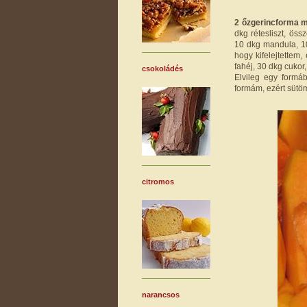
2 őzgerincforma 
dkg rétesliszt, ös
10 dkg mandula, 10 
hogy kifelejtettem
fahéj, 30 dkg cukor,
csokoládés
Elvileg egy formá
formám, ezért sütö
citromos
narancsos