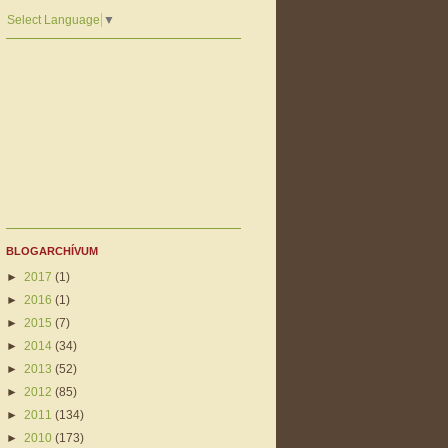
Select Language
▼
BLOGARCHÍVUM
►
2017
(1)
►
2016
(1)
►
2015
(7)
►
2014
(34)
►
2013
(52)
►
2012
(85)
►
2011
(134)
►
2010
(173)