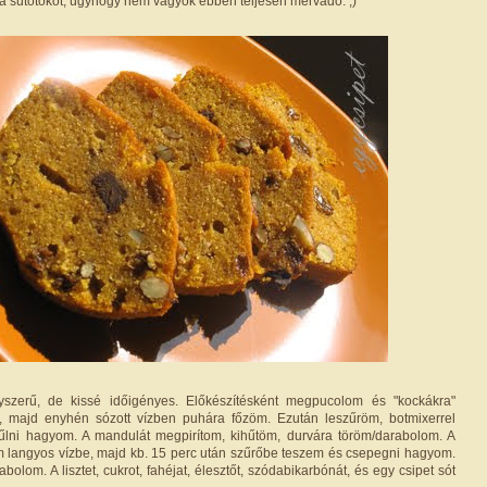
 a sütőtököt, úgyhogy nem vagyok ebben teljesen mérvadó. ;)
yszerű, de kissé időigényes. Előkészítésként megpucolom és "kockákra"
, majd enyhén sózott vízben puhára főzöm. Ezután leszűröm, botmixerrel
űlni hagyom. A mandulát megpirítom, kihűtöm, durvára töröm/darabolom. A
 langyos vízbe, majd kb. 15 perc után szűrőbe teszem és csepegni hagyom.
abolom. A lisztet, cukrot, fahéjat, élesztőt, szódabikarbónát, és egy csipet sót