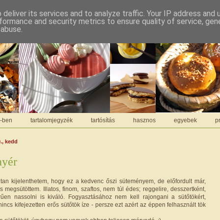
deliver its services and to analyze traffic. Your IP address and
formance and security metrics to ensure quality of service, ge
 abuse.
C-ben
tartalomjegyzék
tartósítás
hasznos
egyebek
pr
., kedd
nyér
tan kijelenthetem, hogy ez a kedvenc őszi süteményem, de előfordult már,
 megsütöttem. Illatos, finom, szaftos, nem túl édes; reggelire, desszertként,
űen nassolni is kiváló. Fogyasztásához nem kell rajongani a sütőtökért,
incs kifejezetten erős sütőtök íze - persze ezt azért az éppen felhasznált tök