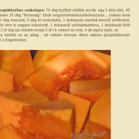
megtöltéséhez szükséges:
70 dkg tisztított sütőtök (ez kb. egy 1 kilós tök), 45
szesen 25 dkg "finomság": török mogyoró/mandula/dió/mazsola... (nálam most
dkg mazsola, 5 dkg ét csokoládé), 1 teáskanál szárított élesztő (előfordult,
, és nem is nagyon hiányzott), 1 teáskanál szódabikarbóna, 1 teáskanál őrölt
 2 dl olaj (az eredeti recept 3 dl-t ír, nekem az sok), 4 db egész tojás, só.
ba belefér ez az adag - de nekem nincsen itthon akkora (püspök)kenyér
m 2 őzgerincben.