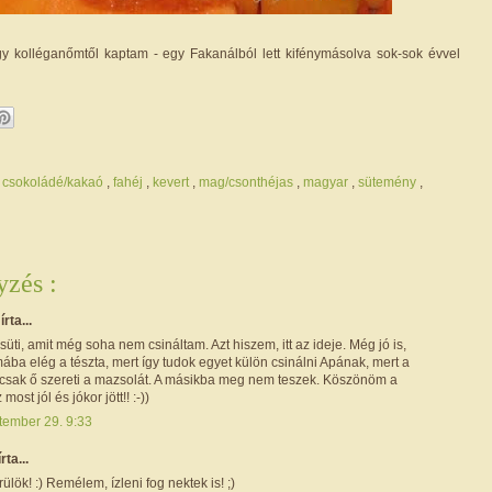
y kolléganőmtől kaptam - egy Fakanálból lett kifénymásolva sok-sok évvel
,
csokoládé/kakaó
,
fahéj
,
kevert
,
mag/csonthéjas
,
magyar
,
sütemény
,
zés :
r
írta...
süti, amit még soha nem csináltam. Azt hiszem, itt az ideje. Még jó is,
ába elég a tészta, mert így tudok egyet külön csinálni Apának, mert a
csak ő szereti a mazsolát. A másikba meg nem teszek. Köszönöm a
most jól és jókor jött!! :-))
tember 29. 9:33
írta...
ülök! :) Remélem, ízleni fog nektek is! ;)