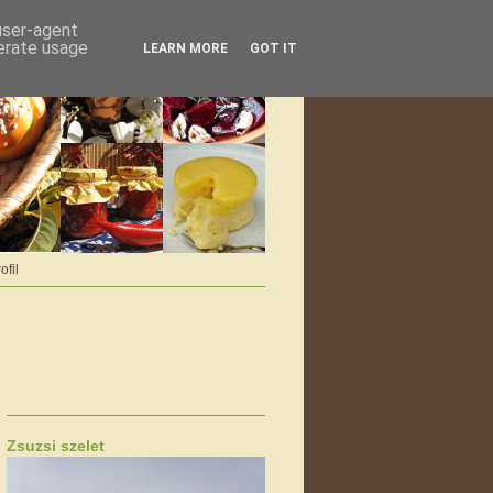
 user-agent
nerate usage
LEARN MORE
GOT IT
ofil
Zsuzsi szelet