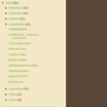
▼
2009
(84)
►
december
(10)
►
november
(11)
►
október
(21)
▼
szeptember
(10)
Sütőtökkenyér
Sokkterápia - kovászos
rozskenyér
Túrós rétesszelet
Hála és öröm
Csokis cookie
Kefires lángos
Zöldparadicsom saláta
Szilvás gombóc
Házisüti STOP
Borsóleves
►
augusztus
(15)
►
július
(11)
►
június
(6)