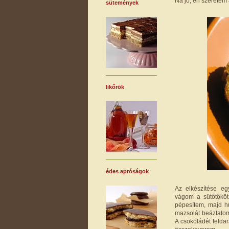
Na jó, én szeretem
sütemények
likőrök
édes apróságok
Az elkészítése eg
vágom a sütőtököt
pépesítem, majd h
mazsolát beáztatom
A csokoládét feldar