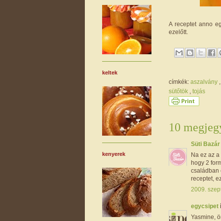
A receptet anno eg
ezelőtt.
keltek
címkék:
aszalvány
sütőtök
,
tojás
10 megjegy
Süti Bazá
kenyerek
Na ez az a 
hogy 2 form
családban 
receptet, ez 
2009. szep
egycsipet
Yasmine, ör