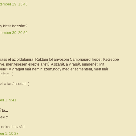
tember 29. 13:43
y kicsit hozzám?
tember 30. 20:59
ogass el az oldalamra! Raktam fől anyósom Cambriájáról képet. Kétségbe
e, mert teljesen ellepte a tetű. A szárát, a virágát, mindenét. Mit
 vele? A virágait már nem hiszem,hogy meglehet menteni, mert már
efele. :(
szi a tanácsodat..:)
er 1. 9:41
írta...
ek! :*
am neked hozzád.
er 1. 10:27