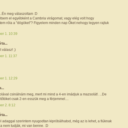
.Én meg válaszoltam :D
nitsem el egyébként a Cambria virágomat, vagy elég volt hogy
tem róla a "dögöket"? Figyelem minden nap Őket nehogy legyen rajtuk
er 1. 10:39
írta...
 válasz! ;)
er 1. 11:37
er 1. 12:29
a...
olával csinálnám meg, mert mi mind a 4-en imádjuk a mazsolát!. ...De
tőtöket csak 2-en esszük meg a férjemmel....
er 2. 8:12
írta...
él adaggal szerintem nyugodtan kipróbálhatod, még az is lehet, a fiúknak
 ha nem tudják, mi van benne. :D