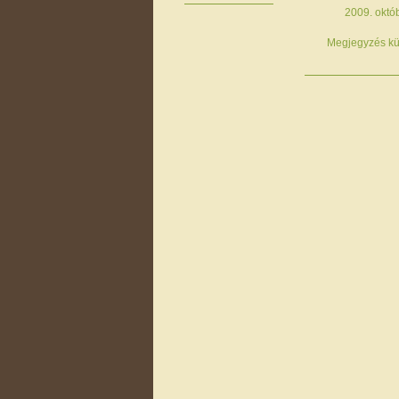
2009. októb
Megjegyzés kü