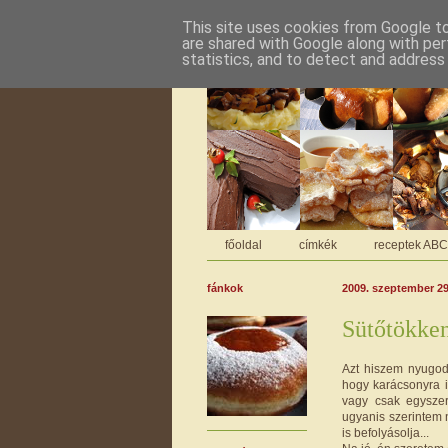
This site uses cookies from Google to 
are shared with Google along with per
statistics, and to detect and address
főoldal
címkék
receptek AB
fánkok
2009. szeptember 29
Sütőtökke
Azt hiszem nyugod
hogy karácsonyra is
vagy csak egyszer
ugyanis szerintem n
is befolyásolja...