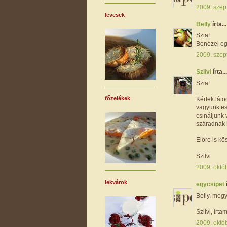
2009. szep
levesek
Belly
írta...
Szia!
Benézel eg
2009. szep
Szilvi
írta...
Szia!
főzelékek
Kérlek lát
vagyunk esv
csináljunk
száradnak l
Előre is kö
Szilvi
2009. októb
lekvárok
egycsipet
Belly, megy
Szilvi, írt
2009. októb