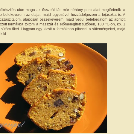
őkészítés után maga az összeállítás már néhány perc alatt megtörténik: a
be belekeverem az olajat, majd egyesével hozzádolgozom a tojásokat is. A
hozzászitálom, alaposan összekeverem, majd végül beleforgatom az aprított
ozott formákba töltöm a masszát és előmelegített sütőben, 180 °C-on, kb. 1
) sütöm őket. Hagyom egy kicsit a formákban pihenni a süteményeket, majd
k ki.