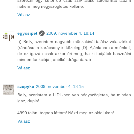
szerezni egy sütőt de csak szív alakú sütőformát láttam
nekem meg négyszögletes kellene.
Válasz
egycsipet
2009. november 4. 18:14
:)) Belly, szerintem nagyobb műszakinál találsz választékot
(ráadásul a karácsony is közeleg ;D). Ajánlanám a miénket,
de ez igazán csak akkor éri meg, ha ki tudjátok használni
minden funkcióját, anélkül drága darab.
Válasz
szepyke
2009. november 4. 18:15
Belly, szerintem a LIDL-ben van négyszögletes, ha minden
igaz, dupla!
4990 talán, tegnap láttam! Nézd meg az oldalukon!
Válasz