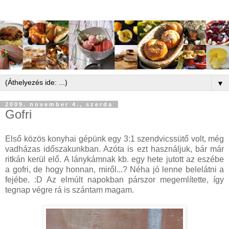
▼
2009. november 4., szerda
Gofri
Első közös konyhai gépünk egy 3:1 szendvicssütő volt, még
vadházas időszakunkban. Azóta is ezt használjuk, bár már
ritkán kerül elő. A lánykámnak kb. egy hete jutott az eszébe
a gofri, de hogy honnan, miről...? Néha jó lenne belelátni a
fejébe. :D Az elmúlt napokban párszor megemlítette, így
tegnap végre rá is szántam magam.