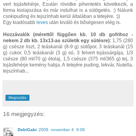
vert tojásfehérje. Ezután rövidke pihentetés következik, a
forma kiolajozása és már indulhat is a sütögetés. :) Nálunk
csokipuding és tejszínhab kerül általában a tetejére. :))
Egy kiadósabb
leves
után kiváló és bőségesen elég is.
Hozzávalók (mérettől függően kb. 10 db gofrihoz -
nekem 2 db kb. 13x13-as születik egy sütésre):
1,75 (280
g) csésze liszt, 2 teáskanál (8-9 g) sütőpor, 3 teáskanál (15
g) cukor, 0,5 teáskanál (3 g) só, 3 felvert tojássárgája, 1/3
csésze (80 ml/70 g) étolaj, 1,5 csésze (375 ml/365 g) tej, 3
tojásfehérje kemény habja. A tetejére puding, lekvár, Nutella,
tejszínhab...
Megosztás
16 megjegyzés:
DebiGabi
2009. november 4. 9:08