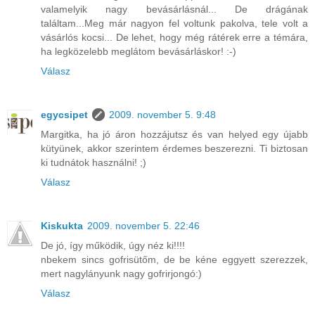
valamelyik nagy bevásárlásnál... De drágának
találtam...Meg már nagyon fel voltunk pakolva, tele volt a
vásárlós kocsi... De lehet, hogy még rátérek erre a témára,
ha legközelebb meglátom bevásárláskor! :-)
Válasz
egycsipet
2009. november 5. 9:48
Margitka, ha jó áron hozzájutsz és van helyed egy újabb
kütyünek, akkor szerintem érdemes beszerezni. Ti biztosan
ki tudnátok használni! ;)
Válasz
Kiskukta
2009. november 5. 22:46
De jó, így működik, úgy néz ki!!!!
nbekem sincs gofrisütőm, de be kéne eggyett szerezzek,
mert nagylányunk nagy gofrirjongó:)
Válasz