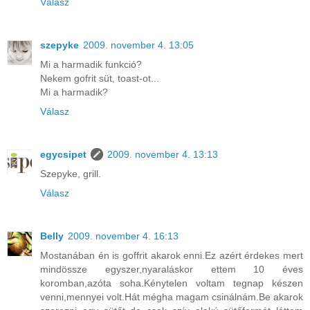
Válasz
szepyke
2009. november 4. 13:05
Mi a harmadik funkció?
Nekem gofrit süt, toast-ot...
Mi a harmadik?
Válasz
egycsipet
2009. november 4. 13:13
Szepyke, grill.
Válasz
Belly
2009. november 4. 16:13
Mostanában én is goffrit akarok enni.Ez azért érdekes mert
mindössze egyszer,nyaraláskor ettem 10 éves
koromban,azóta soha.Kénytelen voltam tegnap készen
venni,mennyei volt.Hát mégha magam csinálnám.Be akarok