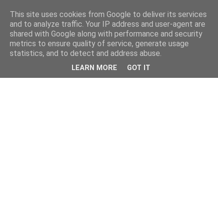
This site uses cookies from Google to deliver its services
and to analyze traffic. Your IP address and user-agent are
shared with Google along with performance and security
metrics to ensure quality of service, generate usage
statistics, and to detect and address abuse.
LEARN MORE
GOT IT