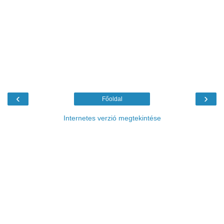
‹
›
Főoldal
Internetes verzió megtekintése