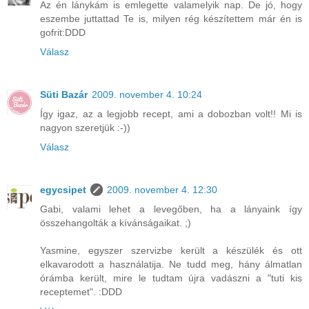
Az én lánykám is emlegette valamelyik nap. De jó, hogy
eszembe juttattad Te is, milyen rég készítettem már én is
gofrit:DDD
Válasz
Süti Bazár
2009. november 4. 10:24
Így igaz, az a legjobb recept, ami a dobozban volt!! Mi is
nagyon szeretjük :-))
Válasz
egycsipet
2009. november 4. 12:30
Gabi, valami lehet a levegőben, ha a lányaink így
összehangolták a kívánságaikat. ;)
Yasmine, egyszer szervizbe került a készülék és ott
elkavarodott a használatija. Ne tudd meg, hány álmatlan
órámba került, mire le tudtam újra vadászni a "tuti kis
receptemet". :DDD