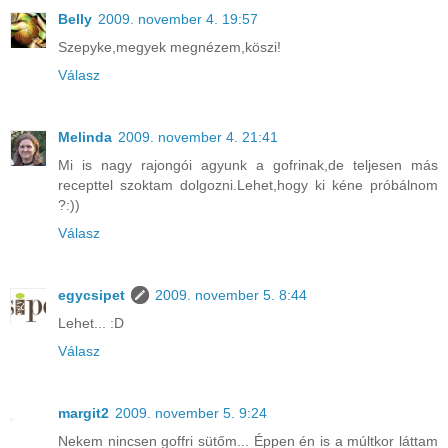
Belly
2009. november 4. 19:57
Szepyke,megyek megnézem,köszi!
Válasz
Melinda
2009. november 4. 21:41
Mi is nagy rajongói agyunk a gofrinak,de teljesen más
recepttel szoktam dolgozni.Lehet,hogy ki kéne próbálnom
?:))
Válasz
egycsipet
2009. november 5. 8:44
Lehet... :D
Válasz
margit2
2009. november 5. 9:24
Nekem nincsen goffri sütőm... Éppen én is a múltkor láttam