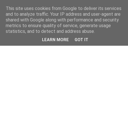
This site uses cookies from Google to deliver its services
and to analyze traffic. Your IP address and user-agent are
shared with Google along with performance and security
metrics to ensure quality of service, generate usage
statistics, and to detect and address abuse.
LEARN MORE
GOT IT