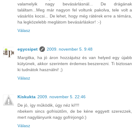
valamelyik nagy bevásárlásnál... De drágának
találtam...Meg már nagyon fel voltunk pakolva, tele volt a
vásárlós kocsi... De lehet, hogy még rátérek erre a témára,
ha legközelebb meglátom bevásárláskor! :-)
Válasz
egycsipet
2009. november 5. 9:48
Margitka, ha jó áron hozzájutsz és van helyed egy újabb
kütyünek, akkor szerintem érdemes beszerezni. Ti biztosan
ki tudnátok használni! ;)
Válasz
Kiskukta
2009. november 5. 22:46
De jó, így működik, úgy néz ki!!!!
nbekem sincs gofrisütőm, de be kéne eggyett szerezzek,
mert nagylányunk nagy gofrirjongó:)
Válasz