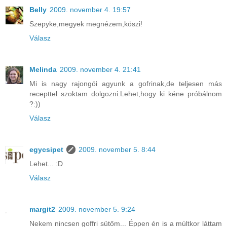
Belly
2009. november 4. 19:57
Szepyke,megyek megnézem,köszi!
Válasz
Melinda
2009. november 4. 21:41
Mi is nagy rajongói agyunk a gofrinak,de teljesen más
recepttel szoktam dolgozni.Lehet,hogy ki kéne próbálnom
?:))
Válasz
egycsipet
2009. november 5. 8:44
Lehet... :D
Válasz
margit2
2009. november 5. 9:24
Nekem nincsen goffri sütőm... Éppen én is a múltkor láttam