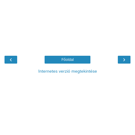
‹
›
Főoldal
Internetes verzió megtekintése