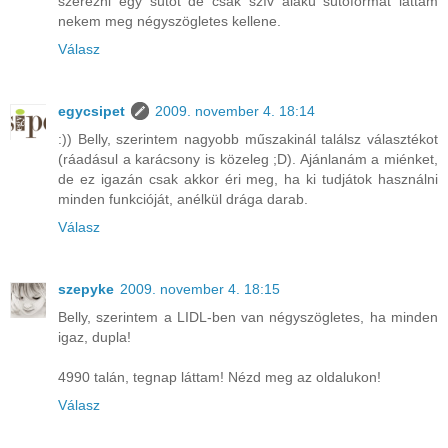
szerezni egy sütőt de csak szív alakú sütőformát láttam
nekem meg négyszögletes kellene.
Válasz
egycsipet
2009. november 4. 18:14
:)) Belly, szerintem nagyobb műszakinál találsz választékot
(ráadásul a karácsony is közeleg ;D). Ajánlanám a miénket,
de ez igazán csak akkor éri meg, ha ki tudjátok használni
minden funkcióját, anélkül drága darab.
Válasz
szepyke
2009. november 4. 18:15
Belly, szerintem a LIDL-ben van négyszögletes, ha minden
igaz, dupla!
4990 talán, tegnap láttam! Nézd meg az oldalukon!
Válasz