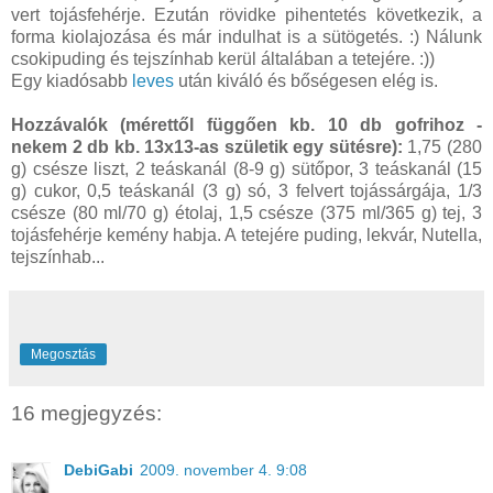
vert tojásfehérje. Ezután rövidke pihentetés következik, a
forma kiolajozása és már indulhat is a sütögetés. :) Nálunk
csokipuding és tejszínhab kerül általában a tetejére. :))
Egy kiadósabb
leves
után kiváló és bőségesen elég is.
Hozzávalók (mérettől függően kb. 10 db gofrihoz -
nekem 2 db kb. 13x13-as születik egy sütésre):
1,75 (280
g) csésze liszt, 2 teáskanál (8-9 g) sütőpor, 3 teáskanál (15
g) cukor, 0,5 teáskanál (3 g) só, 3 felvert tojássárgája, 1/3
csésze (80 ml/70 g) étolaj, 1,5 csésze (375 ml/365 g) tej, 3
tojásfehérje kemény habja. A tetejére puding, lekvár, Nutella,
tejszínhab...
Megosztás
16 megjegyzés:
DebiGabi
2009. november 4. 9:08