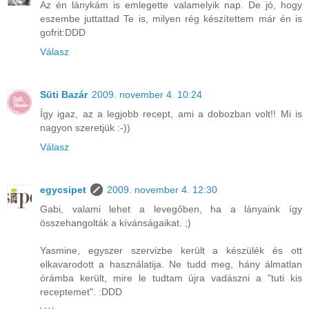
Az én lánykám is emlegette valamelyik nap. De jó, hogy
eszembe juttattad Te is, milyen rég készítettem már én is
gofrit:DDD
Válasz
Süti Bazár
2009. november 4. 10:24
Így igaz, az a legjobb recept, ami a dobozban volt!! Mi is
nagyon szeretjük :-))
Válasz
egycsipet
2009. november 4. 12:30
Gabi, valami lehet a levegőben, ha a lányaink így
összehangolták a kívánságaikat. ;)
Yasmine, egyszer szervizbe került a készülék és ott
elkavarodott a használatija. Ne tudd meg, hány álmatlan
órámba került, mire le tudtam újra vadászni a "tuti kis
receptemet". :DDD