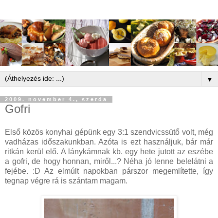
▼
2009. november 4., szerda
Gofri
Első közös konyhai gépünk egy 3:1 szendvicssütő volt, még
vadházas időszakunkban. Azóta is ezt használjuk, bár már
ritkán kerül elő. A lánykámnak kb. egy hete jutott az eszébe
a gofri, de hogy honnan, miről...? Néha jó lenne belelátni a
fejébe. :D Az elmúlt napokban párszor megemlítette, így
tegnap végre rá is szántam magam.