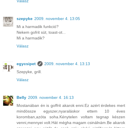
Válasz
szepyke
2009. november 4. 13:05
Mi a harmadik funkció?
Nekem gofrit süt, toast-ot...
Mi a harmadik?
Válasz
egycsipet
2009. november 4. 13:13
Szepyke, grill.
Válasz
Belly
2009. november 4. 16:13
Mostanában én is goffrit akarok enni.Ez azért érdekes mert
mindössze egyszer,nyaraláskor ettem 10 éves
koromban,azóta soha.Kénytelen voltam tegnap készen
venni,mennyei volt.Hát mégha magam csinálnám.Be akarok