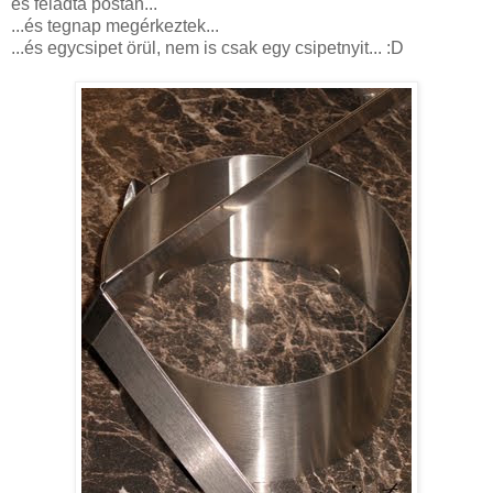
és feladta postán...
...és tegnap megérkeztek...
...és egycsipet örül, nem is csak egy csipetnyit... :D