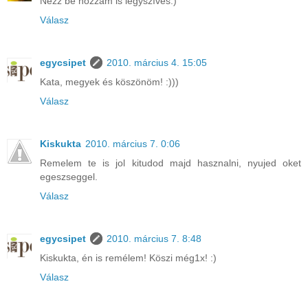
Nézz be hozzám is légyszíves:)
Válasz
egycsipet
2010. március 4. 15:05
Kata, megyek és köszönöm! :)))
Válasz
Kiskukta
2010. március 7. 0:06
Remelem te is jol kitudod majd hasznalni, nyujed oket
egeszseggel.
Válasz
egycsipet
2010. március 7. 8:48
Kiskukta, én is remélem! Köszi még1x! :)
Válasz