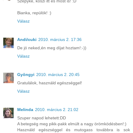
Szepyke, köszi itt és most is! :D
Bianka, repülök! :)
Válasz
Andi/cuki
2010. március 2. 17:36
De jó neked,én meg díjat hoztam!:-))
Válasz
Gyöngyi
2010. március 2. 20:45
Gratulálok, használd egészséggel!
Válasz
Melinda
2010. március 2. 21:02
Szuper napod lehetett:DD
A betegség meg pikk-pakk elmúlt a nagy örömködésben!:)
Használd egészséggel és mutogass továbbra is sok