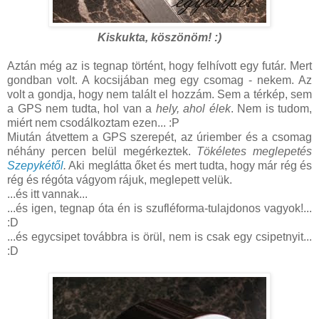
Kiskukta, köszönöm! :)
Aztán még az is tegnap történt, hogy felhívott egy futár. Mert
gondban volt. A kocsijában meg egy csomag - nekem. Az
volt a gondja, hogy nem talált el hozzám. Sem a térkép, sem
a GPS nem tudta, hol van a
hely, ahol élek
. Nem is tudom,
miért nem csodálkoztam ezen... :P
Miután átvettem a GPS szerepét, az úriember és a csomag
néhány percen belül megérkeztek.
Tökéletes meglepetés
Szepykétől
.
Aki meglátta őket és mert tudta, hogy már rég és
rég és régóta vágyom rájuk, meglepett velük.
...és itt vannak...
...és igen, tegnap óta én is szufléforma-tulajdonos vagyok!...
:D
...és egycsipet továbbra is örül, nem is csak egy csipetnyit...
:D