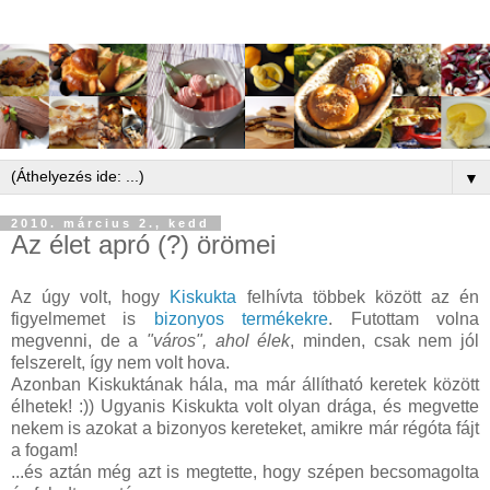
▼
2010. március 2., kedd
Az élet apró (?) örömei
Az úgy volt, hogy
Kiskukta
felhívta többek között az én
figyelmemet is
bizonyos termékekre
. Futottam volna
megvenni, de a
"város", ahol élek
, minden, csak nem jól
felszerelt, így nem volt hova.
Azonban Kiskuktának hála, ma már állítható keretek között
élhetek! :)) Ugyanis Kiskukta volt olyan drága, és megvette
nekem is azokat a bizonyos kereteket, amikre már régóta fájt
a fogam!
...és aztán még azt is megtette, hogy szépen becsomagolta