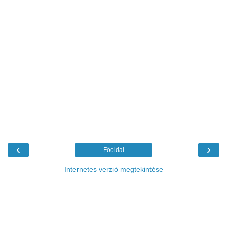
‹
›
Főoldal
Internetes verzió megtekintése