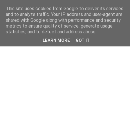
This site uses cookies from Google to deliver its services
and to analyze traffic. Your IP address and user-agent are
shared with Google along with performance and security
metrics to ensure quality of service, generate usage
statistics, and to detect and address abuse.
LEARN MORE
GOT IT