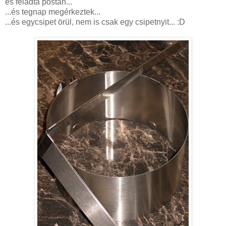
és feladta postán...
...és tegnap megérkeztek...
...és egycsipet örül, nem is csak egy csipetnyit... :D