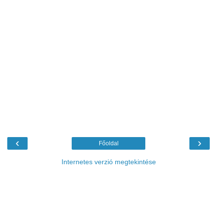
‹
›
Főoldal
Internetes verzió megtekintése