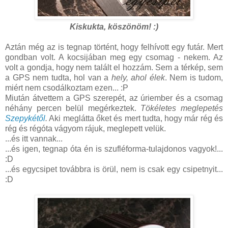
Kiskukta, köszönöm! :)
Aztán még az is tegnap történt, hogy felhívott egy futár. Mert
gondban volt. A kocsijában meg egy csomag - nekem. Az
volt a gondja, hogy nem talált el hozzám. Sem a térkép, sem
a GPS nem tudta, hol van a
hely, ahol élek
. Nem is tudom,
miért nem csodálkoztam ezen... :P
Miután átvettem a GPS szerepét, az úriember és a csomag
néhány percen belül megérkeztek.
Tökéletes meglepetés
Szepykétől
.
Aki meglátta őket és mert tudta, hogy már rég és
rég és régóta vágyom rájuk, meglepett velük.
...és itt vannak...
...és igen, tegnap óta én is szufléforma-tulajdonos vagyok!...
:D
...és egycsipet továbbra is örül, nem is csak egy csipetnyit...
:D