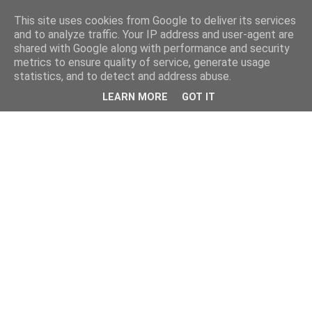
This site uses cookies from Google to deliver its services
and to analyze traffic. Your IP address and user-agent are
shared with Google along with performance and security
metrics to ensure quality of service, generate usage
statistics, and to detect and address abuse.
LEARN MORE
GOT IT