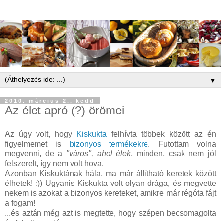
▼
2010. március 2., kedd
Az élet apró (?) örömei
Az úgy volt, hogy
Kiskukta
felhívta többek között az én
figyelmemet is
bizonyos termékekre
. Futottam volna
megvenni, de a
"város", ahol élek
, minden, csak nem jól
felszerelt, így nem volt hova.
Azonban Kiskuktának hála, ma már állítható keretek között
élhetek! :)) Ugyanis Kiskukta volt olyan drága, és megvette
nekem is azokat a bizonyos kereteket, amikre már régóta fájt
a fogam!
...és aztán még azt is megtette, hogy szépen becsomagolta