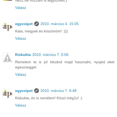
Nézz be hozzám is légyszíves:)
Válasz
egycsipet
2010. március 4. 15:05
Kata, megyek és köszönöm! :)))
Válasz
Kiskukta
2010. március 7. 0:06
Remelem te is jol kitudod majd hasznalni, nyujed oket
egeszseggel.
Válasz
egycsipet
2010. március 7. 8:48
Kiskukta, én is remélem! Köszi még1x! :)
Válasz