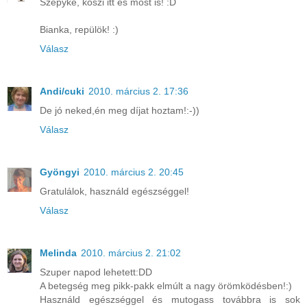
Szepyke, köszi itt és most is! :D
Bianka, repülök! :)
Válasz
Andi/cuki
2010. március 2. 17:36
De jó neked,én meg díjat hoztam!:-))
Válasz
Gyöngyi
2010. március 2. 20:45
Gratulálok, használd egészséggel!
Válasz
Melinda
2010. március 2. 21:02
Szuper napod lehetett:DD
A betegség meg pikk-pakk elmúlt a nagy örömködésben!:)
Használd egészséggel és mutogass továbbra is sok