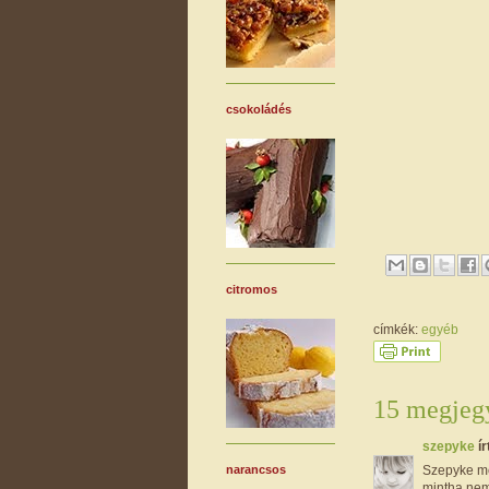
csokoládés
citromos
címkék:
egyéb
15 megjegy
szepyke
ír
Szepyke me
narancsos
mintha nem