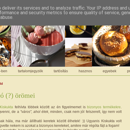
deliver its services and to analyze traffic. Your IP address and
formance and security metrics to ensure quality of service, ge
 abuse.
C-ben
tartalomjegyzék
tartósítás
hasznos
egyebek
pr
dd
ró (?) örömei
Kiskukta
felhívta többek között az én figyelmemet is
bizonyos termékekre
.
gvenni, de a
"város", ahol élek
, minden, csak nem jól felszerelt, így nem volt
k hála, ma már állítható keretek között élhetek! :)) Ugyanis Kiskukta volt
vette nekem is azokat a bizonyos kereteket, amikre már régóta fájt a fogam!