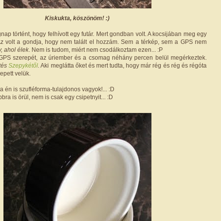
Kiskukta, köszönöm! :)
nap történt, hogy felhívott egy futár. Mert gondban volt. A kocsijában meg egy
z volt a gondja, hogy nem talált el hozzám. Sem a térkép, sem a GPS nem
y, ahol élek
. Nem is tudom, miért nem csodálkoztam ezen... :P
 GPS szerepét, az úriember és a csomag néhány percen belül megérkeztek.
tés
Szepykétől
.
Aki meglátta őket és mert tudta, hogy már rég és rég és régóta
epett velük.
ta én is szufléforma-tulajdonos vagyok!... :D
bbra is örül, nem is csak egy csipetnyit... :D