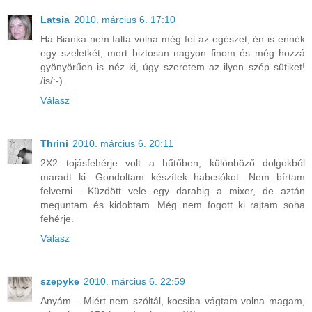
Latsia
2010. március 6. 17:10
Ha Bianka nem falta volna még fel az egészet, én is ennék
egy szeletkét, mert biztosan nagyon finom és még hozzá
gyönyörűen is néz ki, úgy szeretem az ilyen szép sütiket!
/is/:-)
Válasz
Thrini
2010. március 6. 20:11
2X2 tojásfehérje volt a hűtőben, különböző dolgokból
maradt ki. Gondoltam készítek habcsókot. Nem bírtam
felverni... Küzdött vele egy darabig a mixer, de aztán
meguntam és kidobtam. Még nem fogott ki rajtam soha
fehérje.
Válasz
szepyke
2010. március 6. 22:59
Anyám... Miért nem szóltál, kocsiba vágtam volna magam,