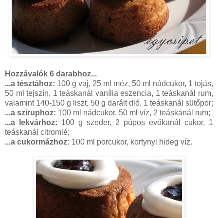
Hozzávalók 6 darabhoz...
...a tésztához:
100 g vaj, 25 ml méz, 50 ml nádcukor, 1 tojás,
50 ml tejszín, 1 teáskanál vanília eszencia, 1 teáskanál rum,
valamint 140-150 g liszt, 50 g darált dió, 1 teáskanál sütőpor;
...a sziruphoz:
100 ml nádcukor, 50 ml víz, 2 teáskanál rum;
...a lekvárhoz:
100 g szeder, 2 púpos evőkanál cukor, 1
teáskanál citromlé;
...a cukormázhoz:
100 ml porcukor, kortynyi hideg víz.