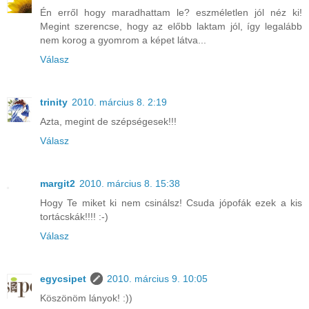
Én erről hogy maradhattam le? eszméletlen jól néz ki!
Megint szerencse, hogy az előbb laktam jól, így legalább
nem korog a gyomrom a képet látva...
Válasz
trinity
2010. március 8. 2:19
Azta, megint de szépségesek!!!
Válasz
margit2
2010. március 8. 15:38
Hogy Te miket ki nem csinálsz! Csuda jópofák ezek a kis
tortácskák!!!! :-)
Válasz
egycsipet
2010. március 9. 10:05
Köszönöm lányok! :))