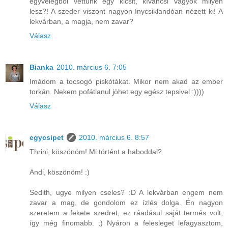
egyvelegből vettünk egy kicsit, kíváncsi vagyok milyen
lesz?! A szeder viszont nagyon ínycsiklandóan nézett ki! A
lekvárban, a magja, nem zavar?
Válasz
Bianka
2010. március 6. 7:05
Imádom a tocsogó piskótákat. Mikor nem akad az ember
torkán. Nekem pofátlanul jöhet egy egész tepsivel :))))
Válasz
egycsipet
2010. március 6. 8:57
Thrini, köszönöm! Mi történt a haboddal?
Andi, köszönöm! :)
Sedith, ugye milyen cseles? :D A lekvárban engem nem
zavar a mag, de gondolom ez ízlés dolga. Én nagyon
szeretem a fekete szedret, ez ráadásul saját termés volt,
így még finomabb. ;) Nyáron a felesleget lefagyasztom,