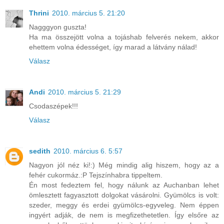
Thrini
2010. március 5. 21:20
Nagggyon guszta!
Ha ma összejött volna a tojáshab felverés nekem, akkor
ehettem volna édességet, így marad a látvány nálad!
Válasz
Andi
2010. március 5. 21:29
Csodaszépek!!!
Válasz
sedith
2010. március 6. 5:57
Nagyon jól néz ki!:) Még mindig alig hiszem, hogy az a
fehér cukormáz.:P Tejszínhabra tippeltem.
Én most fedeztem fel, hogy nálunk az Auchanban lehet
ömlesztett fagyasztott dolgokat vásárolni. Gyümölcs is volt:
szeder, meggy és erdei gyümölcs-egyveleg. Nem éppen
ingyért adják, de nem is megfizethetetlen. Így elsőre az