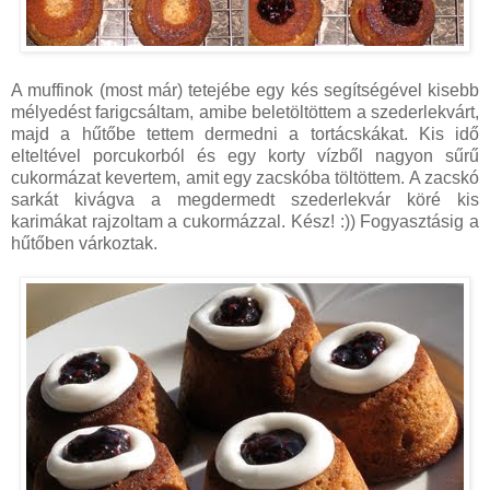
A muffinok (most már) tetejébe egy kés segítségével kisebb
mélyedést farigcsáltam, amibe beletöltöttem a szederlekvárt,
majd a hűtőbe tettem dermedni a tortácskákat. Kis idő
elteltével porcukorból és egy korty vízből nagyon sűrű
cukormázat kevertem, amit egy zacskóba töltöttem. A zacskó
sarkát kivágva a megdermedt szederlekvár köré kis
karimákat rajzoltam a cukormázzal. Kész! :)) Fogyasztásig a
hűtőben várkoztak.