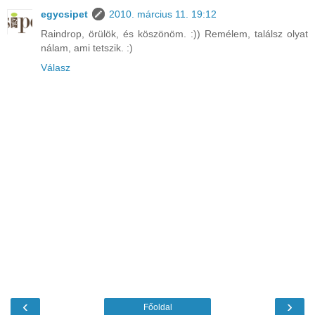
egycsipet
2010. március 11. 19:12
Raindrop, örülök, és köszönöm. :)) Remélem, találsz olyat
nálam, ami tetszik. :)
Válasz
‹
›
Főoldal