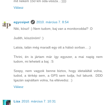
mit nekem 150 km oda-vissza...:))))
Válasz
egycsipet
2010. március 7. 8:54
Niki, köszi! :) Nem tudom, baj van a monitoroddal? :D
Judith, köszönöm! :)
Latsia, talán még maradt egy ott a hátsó sorban... ;)
Thrini, én is jártam már így egyszer, a mai napig nem
tudom, mi lehetett a baj. :S
Szepy, nem vagyok benne biztos, hogy idetaláltál volna,
tudod, a térkép sem, a GPS sem tudja, hol lakunk. :DDD
Igazán sajnáltam volna, ha eltévedsz. :)
Válasz
Liza
2010. március 7. 10:31