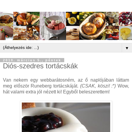
▼
2010. március 5., péntek
Diós-szedres tortácskák
Van nekem egy webbarátosném, az ő naplójában láttam
meg először Runeberg tortácskáját.
(CSAK, köszi! :*)
Wow,
hát valami extra jól nézett ki! Egyből beleszerettem!