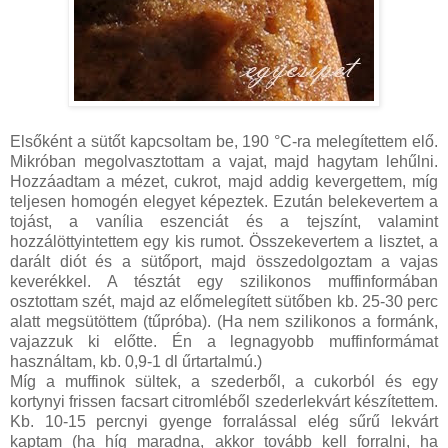
Elsőként a sütőt kapcsoltam be, 190 °C-ra melegítettem elő.
Mikróban megolvasztottam a vajat, majd hagytam lehűlni.
Hozzáadtam a mézet, cukrot, majd addig kevergettem, míg
teljesen homogén elegyet képeztek. Ezután belekevertem a
tojást, a vanília eszenciát és a tejszínt, valamint
hozzálöttyintettem egy kis rumot. Összekevertem a lisztet, a
darált diót és a sütőport, majd összedolgoztam a vajas
keverékkel. A tésztát egy szilikonos muffinformában
osztottam szét, majd az előmelegített sütőben kb. 25-30 perc
alatt megsütöttem (tűpróba). (Ha nem szilikonos a formánk,
vajazzuk ki előtte. Én a legnagyobb muffinformámat
használtam, kb. 0,9-1 dl űrtartalmú.)
Míg a muffinok sültek, a szederből, a cukorból és egy
kortynyi frissen facsart citromléből szederlekvárt készítettem.
Kb. 10-15 percnyi gyenge forralással elég sűrű lekvárt
kaptam (ha híg maradna, akkor tovább kell forralni, ha