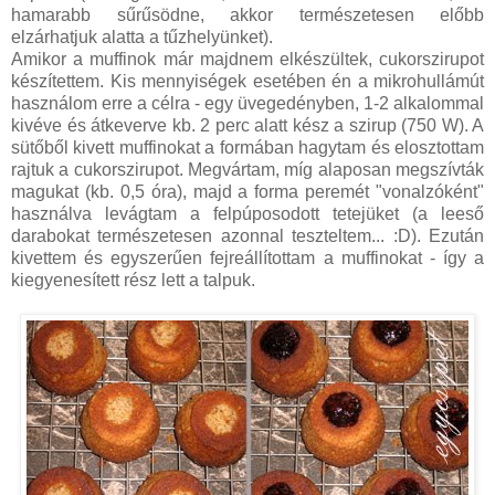
hamarabb sűrűsödne, akkor természetesen előbb
elzárhatjuk alatta a tűzhelyünket).
Amikor a muffinok már majdnem elkészültek, cukorszirupot
készítettem. Kis mennyiségek esetében én a mikrohullámút
használom erre a célra - egy üvegedényben, 1-2 alkalommal
kivéve és átkeverve kb. 2 perc alatt kész a szirup (750 W). A
sütőből kivett muffinokat a formában hagytam és elosztottam
rajtuk a cukorszirupot. Megvártam, míg alaposan megszívták
magukat (kb. 0,5 óra), majd a forma peremét "vonalzóként"
használva levágtam a felpúposodott tetejüket (a leeső
darabokat természetesen azonnal teszteltem... :D). Ezután
kivettem és egyszerűen fejreállítottam a muffinokat - így a
kiegyenesített rész lett a talpuk.