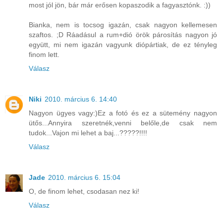
most jól jön, bár már erősen kopaszodik a fagyasztónk. :))
Bianka, nem is tocsog igazán, csak nagyon kellemesen
szaftos. ;D Ráadásul a rum+dió örök párosítás nagyon jó
együtt, mi nem igazán vagyunk diópártiak, de ez tényleg
finom lett.
Válasz
Niki
2010. március 6. 14:40
Nagyon ügyes vagy:)Ez a fotó és ez a sütemény nagyon
ütős...Annyira szeretnék,venni belőle,de csak nem
tudok...Vajon mi lehet a baj...?????!!!!
Válasz
Jade
2010. március 6. 15:04
O, de finom lehet, csodasan nez ki!
Válasz