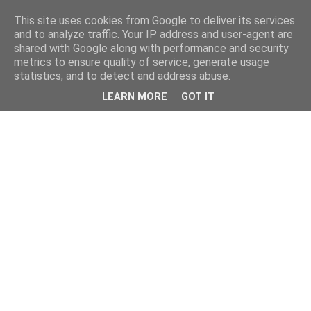
This site uses cookies from Google to deliver its services
and to analyze traffic. Your IP address and user-agent are
shared with Google along with performance and security
metrics to ensure quality of service, generate usage
statistics, and to detect and address abuse.
LEARN MORE
GOT IT