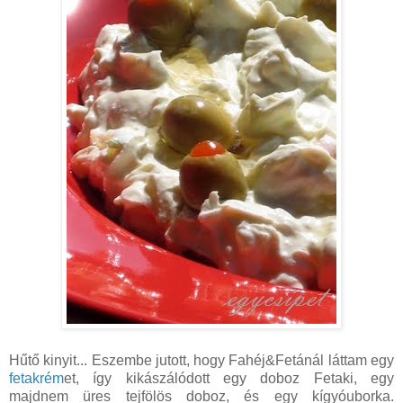
Hűtő kinyit... Eszembe jutott, hogy Fahéj&Fetánál láttam egy
fetakrém
et, így kikászálódott egy doboz Fetaki, egy
majdnem üres tejfölös doboz, és egy kígyóuborka.