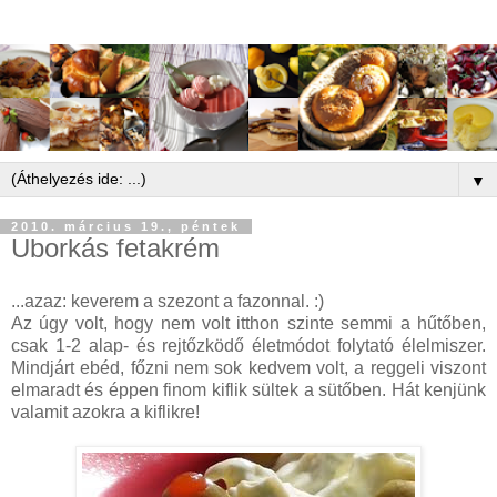
▼
2010. március 19., péntek
Uborkás fetakrém
...azaz: keverem a szezont a fazonnal. :)
Az úgy volt, hogy nem volt itthon szinte semmi a hűtőben,
csak 1-2 alap- és rejtőzködő életmódot folytató élelmiszer.
Mindjárt ebéd, főzni nem sok kedvem volt, a reggeli viszont
elmaradt és éppen finom kiflik sültek a sütőben. Hát kenjünk
valamit azokra a kiflikre!