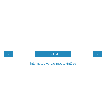
‹
›
Főoldal
Internetes verzió megtekintése