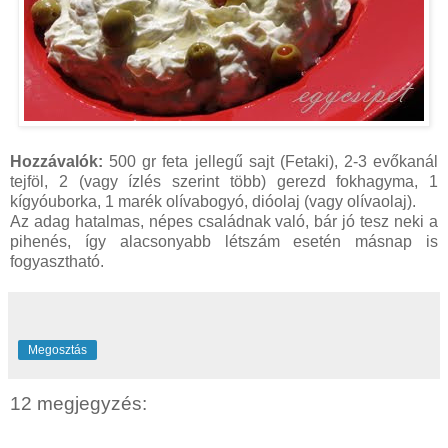
Hozzávalók:
500 gr feta jellegű sajt (Fetaki), 2-3 evőkanál
tejföl, 2 (vagy ízlés szerint több) gerezd fokhagyma, 1
kígyóuborka, 1 marék olívabogyó, dióolaj (vagy olívaolaj).
Az adag hatalmas, népes családnak való, bár jó tesz neki a
pihenés, így alacsonyabb létszám esetén másnap is
fogyasztható.
Megosztás
12 megjegyzés: