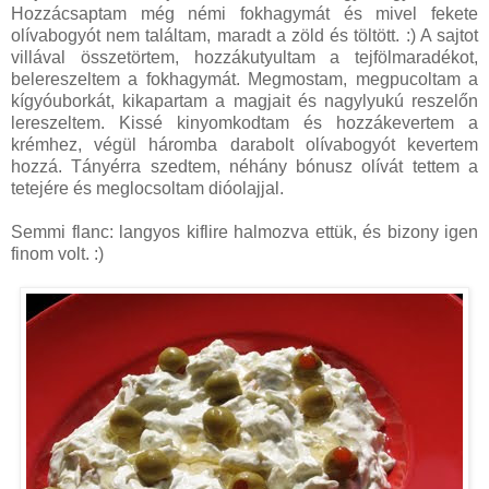
Hozzácsaptam még némi fokhagymát és mivel fekete
olívabogyót nem találtam, maradt a zöld és töltött. :) A sajtot
villával összetörtem, hozzákutyultam a tejfölmaradékot,
belereszeltem a fokhagymát. Megmostam, megpucoltam a
kígyóuborkát, kikapartam a magjait és nagylyukú reszelőn
lereszeltem. Kissé kinyomkodtam és hozzákevertem a
krémhez, végül háromba darabolt olívabogyót kevertem
hozzá. Tányérra szedtem, néhány bónusz olívát tettem a
tetejére és meglocsoltam dióolajjal.
Semmi flanc: langyos kiflire halmozva ettük, és bizony igen
finom volt. :)