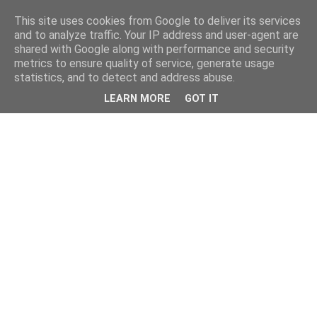
This site uses cookies from Google to deliver its services
and to analyze traffic. Your IP address and user-agent are
shared with Google along with performance and security
metrics to ensure quality of service, generate usage
statistics, and to detect and address abuse.
LEARN MORE
GOT IT