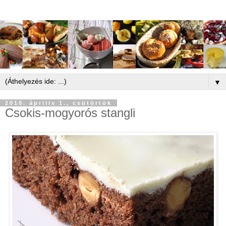
▼
2010. április 1., csütörtök
Csokis-mogyorós stangli