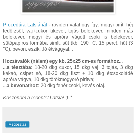
Procedúra Latsiánál
- röviden valahogy így: mogyi pirít, héj
ledörzsöl, vaj+cukor kikever, tojás belekever, minden más
belekever, mogyi és apróra vágott csoki is belekever,
sütőpapíros formába simít, süt (kb. 190 °C, 15 perc), hűt (3
°C), bevon, eszik. Jó étvággyal...
Hozzávalók (nálam) egy kb. 25x25 cm-es formához...
...a tésztába:
18-20 dkg cukor, 15 dkg vaj, 3 tojás, 3 dkg
kakaó, csipet só, 18-20 dkg liszt + 10 dkg étcsokoládé
apróra vágva, 10 dkg törökmogyoró pirítva;
...a bevonathoz:
20 dkg fehér csoki, kevés olaj.
Köszönöm a receptet Latsia! :) :*
Megosztás