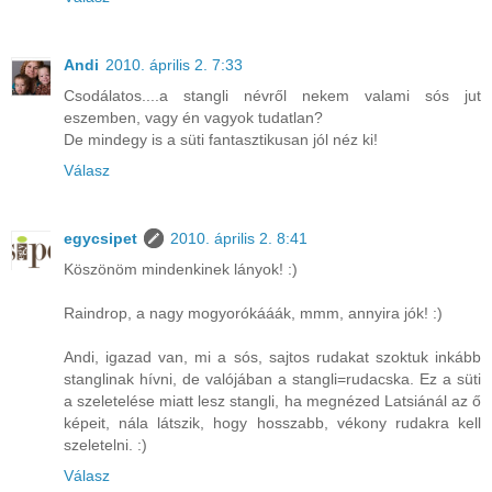
Andi
2010. április 2. 7:33
Csodálatos....a stangli névről nekem valami sós jut
eszemben, vagy én vagyok tudatlan?
De mindegy is a süti fantasztikusan jól néz ki!
Válasz
egycsipet
2010. április 2. 8:41
Köszönöm mindenkinek lányok! :)
Raindrop, a nagy mogyorókááák, mmm, annyira jók! :)
Andi, igazad van, mi a sós, sajtos rudakat szoktuk inkább
stanglinak hívni, de valójában a stangli=rudacska. Ez a süti
a szeletelése miatt lesz stangli, ha megnézed Latsiánál az ő
képeit, nála látszik, hogy hosszabb, vékony rudakra kell
szeletelni. :)
Válasz