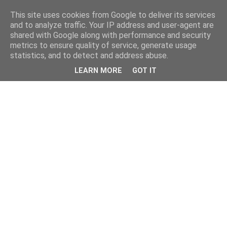
This site uses cookies from Google to deliver its services
and to analyze traffic. Your IP address and user-agent are
shared with Google along with performance and security
metrics to ensure quality of service, generate usage
statistics, and to detect and address abuse.
LEARN MORE
GOT IT