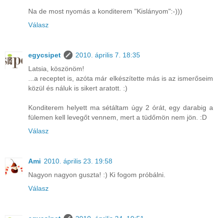
Na de most nyomás a konditerem "Kislányom":-)))
Válasz
egycsipet
2010. április 7. 18:35
Latsia, köszönöm!
...a receptet is, azóta már elkészítette más is az ismerőseim
közül és náluk is sikert aratott. :)
Konditerem helyett ma sétáltam úgy 2 órát, egy darabig a
fülemen kell levegőt vennem, mert a tüdőmön nem jön. :D
Válasz
Ami
2010. április 23. 19:58
Nagyon nagyon guszta! :) Ki fogom próbálni.
Válasz