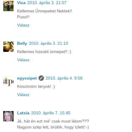
Vica
2010. április 3. 21:07
Kellemes Ünnepeket Nektek!!
Puszi!!
Válasz
Belly
2010. április 3. 21:10
Kellemes húsvéti ünnepet!! :)
Válasz
egycsipet
2010. április 4. 9:58
Köszönöm lányok! :)
Válasz
Latsia
2010. április 7. 15:45
Jé, hát én ezt mé' csak most látom???
Nagyon szép lett, örülök, hogy ízlett!:-)