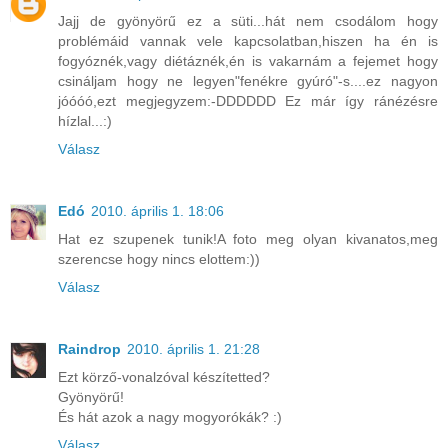
Jajj de gyönyörű ez a süti...hát nem csodálom hogy
problémáid vannak vele kapcsolatban,hiszen ha én is
fogyóznék,vagy diétáznék,én is vakarnám a fejemet hogy
csináljam hogy ne legyen"fenékre gyúró"-s....ez nagyon
jóóóó,ezt megjegyzem:-DDDDDD Ez már így ránézésre
hízlal...:)
Válasz
Edó
2010. április 1. 18:06
Hat ez szupenek tunik!A foto meg olyan kivanatos,meg
szerencse hogy nincs elottem:))
Válasz
Raindrop
2010. április 1. 21:28
Ezt körző-vonalzóval készítetted?
Gyönyörű!
És hát azok a nagy mogyorókák? :)
Válasz