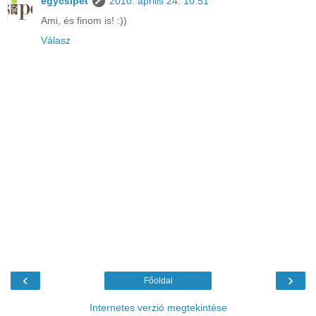
egycsipet
2010. április 24. 10:51
Ami, és finom is! :))
Válasz
‹
›
Főoldal
Internetes verzió megtekintése