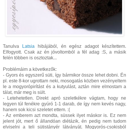
Tanulva
Latsia
hibájából, én egész adagot készítettem.
Elfogyott. Csak az én jóvoltomból a fél adag :S, a másik
felén többen is osztoztak...
Problémáim a következők:
- Gyors és egyszerű süti, így bármikor össze lehet dobni. Én
pl. este 8-kor ugrottam neki, mosogatás közben vezényeltem
le a mogyorópirítást és a kutyulást, aztán mire elmostam a
tálat, már meg is sült.
- Letehetetlen. Direkt apró szeletkékre vágtam, hogy ne
legyen túl fenékre gyúró 1-1 darab, de így nem kevés nagy,
hanem sok kicsi szeletet ettem. :(
- Az emberem azt mondta, süssek ilyet máskor is. Ez nem
jelent jót, mert ő állandóan diétázik, én pedig nem tudom
elviselni a teli sütistányér látványát. Mogyorós-csokisból