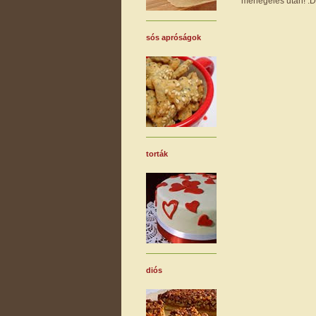
mérlegelés után! :D
sós apróságok
torták
diós