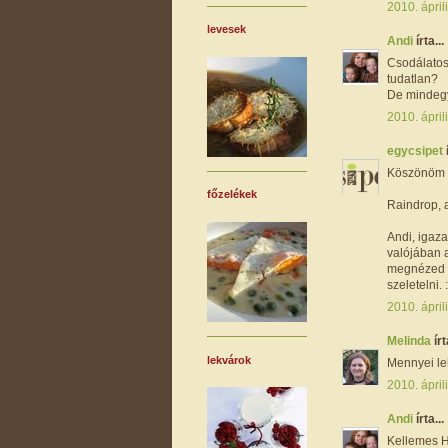
2010. ápril
levesek
Andi
írta...
Csodálatos
tudatlan?
De mindegy 
2010. ápril
egycsipet
Köszönöm m
főzelékek
Raindrop, 
Andi, igaza
valójában a
megnézed La
szeletelni. :
2010. ápril
Melinda
írt
lekvárok
Mennyei le
2010. ápril
Andi
írta...
Kellemes H