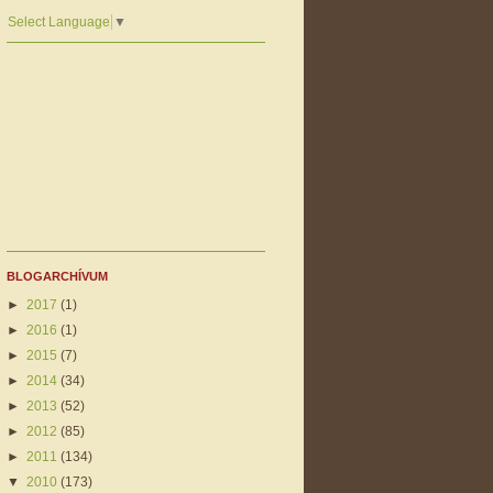
Select Language
▼
BLOGARCHÍVUM
►
2017
(1)
►
2016
(1)
►
2015
(7)
►
2014
(34)
►
2013
(52)
►
2012
(85)
►
2011
(134)
▼
2010
(173)