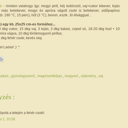
l
- röviden valahogy így: mogyi pirít, héj ledörzsöl, vaj+cukor kikever, tojás
 más belekever, mogyi és apróra vágott csoki is belekever, sütőpapíros
kb. 190 °C, 15 perc), hűt (3 °C), bevon, eszik. Jó étvággyal...
) egy kb. 25x25 cm-es formához...
 dkg cukor, 15 dkg vaj, 3 tojás, 3 dkg kakaó, csipet só, 18-20 dkg liszt + 10
róra vágva, 10 dkg törökmogyoró pirítva;
dkg fehér csoki, kevés olaj.
 Latsia! :) :*
/kakaó
,
gyors/egyszerű
,
mag/csonthéjas
,
mogyoró
,
sütemény
,
vaj
zés :
jópofa a tetején a fehér csoki!
is 1. 10:58