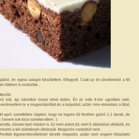
jából, én egész adagot készítettem. Elfogyott. Csak az én jóvoltomból a fél
én többen is osztoztak...
tkezők:
ű süti, így bármikor össze lehet dobni. Én pl. este 8-kor ugrottam neki,
ezényeltem le a mogyorópirítást és a kutyulást, aztán mire elmostam a tálat,
rekt apró szeletkékre vágtam, hogy ne legyen túl fenékre gyúró 1-1 darab, de
 hanem sok kicsi szeletet ettem. :(
ndta, süssek ilyet máskor is. Ez nem jelent jót, mert ő állandóan diétázik, én
iselni a teli sütistányér látványát. Mogyorós-csokisból nem.
Fentiek figyelembevételével kéretik megsütni, aztán nem engem hibáztatni