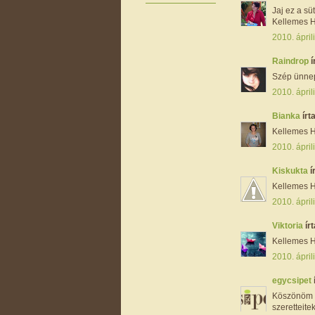
Jaj ez a süti
Kellemes H
2010. ápril
Raindrop
í
Szép ünnep
2010. ápril
Bianka
írta
Kellemes H
2010. ápril
Kiskukta
í
Kellemes H
2010. ápril
Viktoria
írt
Kellemes H
2010. ápril
egycsipet
Köszönöm s
szeretteitek