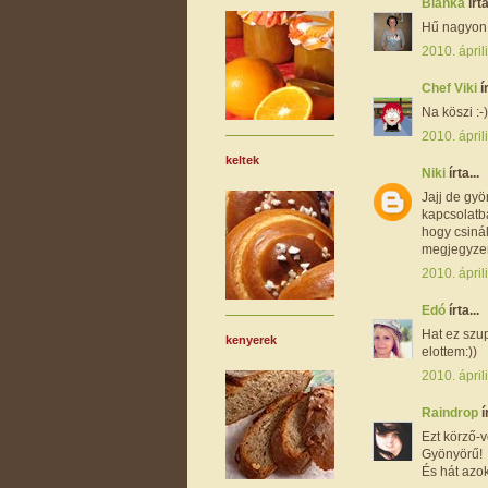
Bianka
írta
Hű nagyon g
2010. ápril
Chef Viki
í
Na köszi :-
2010. ápril
keltek
Niki
írta...
Jajj de gy
kapcsolatb
hogy csiná
megjegyzem
2010. ápril
Edó
írta...
Hat ez szu
kenyerek
elottem:))
2010. ápril
Raindrop
í
Ezt körző-v
Gyönyörű!
És hát azo