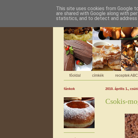
This site uses cookies from Google to 
are shared with Google along with per
statistics, and to detect and address
főoldal
címkék
receptek AB
fánkok
2010. április 1., csü
Csokis-mog