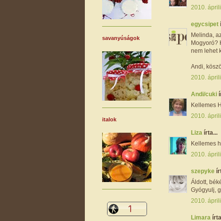
2010. ápril
egycsipet
Melinda, az 
savanyúságok
Mogyoró? Hi
nem lehet 
Andi, kösz
2010. ápril
Andi/cuki
í
Kellemes Hú
2010. ápril
italok
Liza
írta...
Kellemes h
2010. ápril
szepyke
ír
Áldott, bék
Gyógyulj, g
2010. ápril
Limara
írta