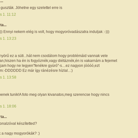
...
uszták. Jöhetne egy szelettel erre is
is 1. 11:12
rta...
))) Ennyi nekem elég is volt, hogy mogyoróvadászatra induljak :-)))
is 1. 13:23
önyörű ez a süti...hát nem csodálom hogy problémáid vannak vele
an,hiszen ha én is fogyóznék,vagy diétáznék,én is vakarnám a fejemet
ljam hogy ne legyen"fenékre gyúró"-s....ez nagyon jóóóó,ezt
:-DDDDDD Ez már így ránézésre hízlal...:)
is 1. 13:58
penek tunik!A foto meg olyan kivanatos,meg szerencse hogy nincs
is 1. 18:06
rta...
onalzóval készítetted?
k a nagy mogyorókák? :)