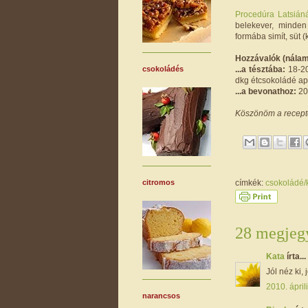
Procedúra Latsiáná
belekever, minden
formába simít, süt (
Hozzávalók (nálam
...a tésztába:
18-20
csokoládés
dkg étcsokoládé ap
...a bevonathoz:
20 
Köszönöm a receptet
címkék:
csokoládé
citromos
28 megjegy
Kata
írta...
Jól néz ki, 
2010. ápril
narancsos