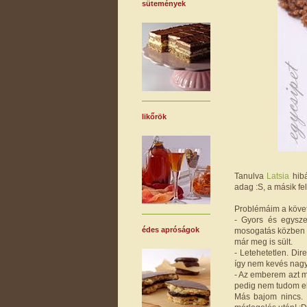
sütemények
likőrök
Tanulva
Latsia
hibá
adag :S, a másik fel
Problémáim a köve
- Gyors és egyszer
édes apróságok
mosogatás közben v
már meg is sült.
- Letehetetlen. Di
így nem kevés nagy,
- Az emberem azt mo
pedig nem tudom elv
Más bajom nincs. 