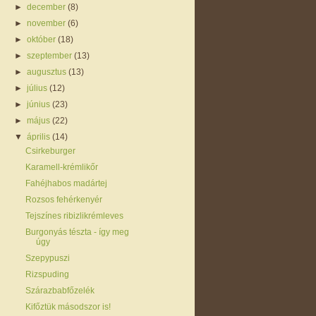
►
december
(8)
►
november
(6)
►
október
(18)
►
szeptember
(13)
►
augusztus
(13)
►
július
(12)
►
június
(23)
►
május
(22)
▼
április
(14)
Csirkeburger
Karamell-krémlikőr
Fahéjhabos madártej
Rozsos fehérkenyér
Tejszínes ribizlikrémleves
Burgonyás tészta - így meg
úgy
Szepypuszi
Rizspuding
Szárazbabfőzelék
Kifőztük másodszor is!