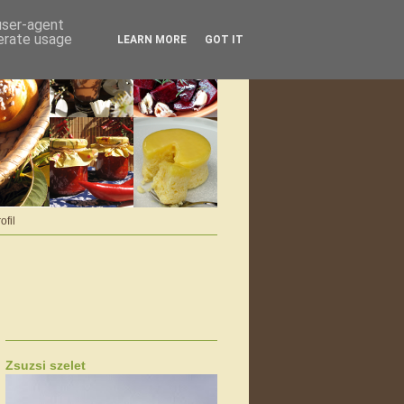
 user-agent
nerate usage
LEARN MORE
GOT IT
ofil
Zsuzsi szelet