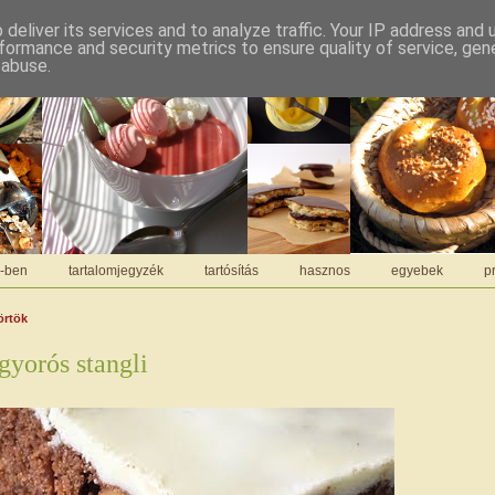
deliver its services and to analyze traffic. Your IP address and
formance and security metrics to ensure quality of service, ge
 abuse.
C-ben
tartalomjegyzék
tartósítás
hasznos
egyebek
pr
törtök
yorós stangli