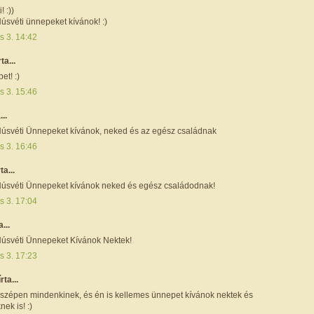
! :))
úsvéti ünnepeket kívánok! :)
is 3. 14:42
rta...
et! :)
is 3. 15:46
...
úsvéti Ünnepeket kívánok, neked és az egész családnak
is 3. 16:46
rta...
úsvéti Ünnepeket kívánok neked és egész családodnak!
is 3. 17:04
a...
úsvéti Ünnepeket Kívánok Nektek!
is 3. 17:23
írta...
zépen mindenkinek, és én is kellemes ünnepet kívánok nektek és
nek is! :)