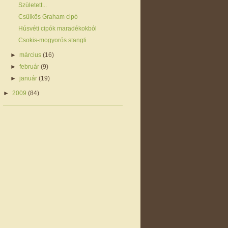
Született...
Csülkös Graham cipó
Húsvéti cipók maradékokból
Csokis-mogyorós stangli
►
március
(16)
►
február
(9)
►
január
(19)
►
2009
(84)