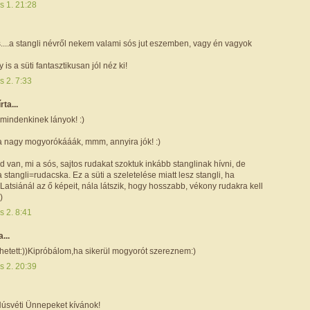
is 1. 21:28
....a stangli névről nekem valami sós jut eszemben, vagy én vagyok
is a süti fantasztikusan jól néz ki!
is 2. 7:33
írta...
indenkinek lányok! :)
a nagy mogyorókááák, mmm, annyira jók! :)
d van, mi a sós, sajtos rudakat szoktuk inkább stanglinak hívni, de
 stangli=rudacska. Ez a süti a szeletelése miatt lesz stangli, ha
tsiánál az ő képeit, nála látszik, hogy hosszabb, vékony rudakra kell
)
is 2. 8:41
a...
hetett:))Kipróbálom,ha sikerül mogyorót szereznem:)
is 2. 20:39
úsvéti Ünnepeket kívánok!