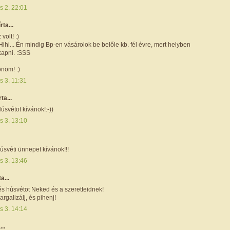
is 2. 22:01
írta...
volt! :)
hi... Én mindig Bp-en vásárolok be belőle kb. fél évre, mert helyben
kapni. :SSS
önöm! :)
is 3. 11:31
rta...
svétot kívánok!:-))
is 3. 13:10
úsvéti ünnepet kívánok!!!
is 3. 13:46
ta...
és húsvétot Neked és a szeretteidnek!
argalizálj, és pihenj!
is 3. 14:14
...