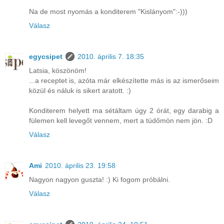
Na de most nyomás a konditerem "Kislányom":-)))
Válasz
egycsipet
2010. április 7. 18:35
Latsia, köszönöm!
...a receptet is, azóta már elkészítette más is az ismerőseim
közül és náluk is sikert aratott. :)
Konditerem helyett ma sétáltam úgy 2 órát, egy darabig a
fülemen kell levegőt vennem, mert a tüdőmön nem jön. :D
Válasz
Ami
2010. április 23. 19:58
Nagyon nagyon guszta! :) Ki fogom próbálni.
Válasz