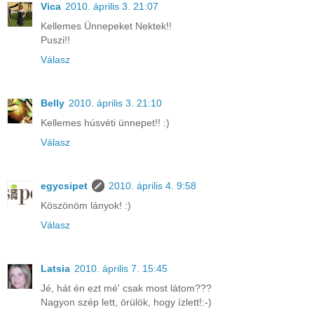
Vica
2010. április 3. 21:07
Kellemes Ünnepeket Nektek!!
Puszi!!
Válasz
Belly
2010. április 3. 21:10
Kellemes húsvéti ünnepet!! :)
Válasz
egycsipet
2010. április 4. 9:58
Köszönöm lányok! :)
Válasz
Latsia
2010. április 7. 15:45
Jé, hát én ezt mé' csak most látom???
Nagyon szép lett, örülök, hogy ízlett!:-)