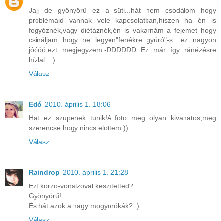
Jajj de gyönyörű ez a süti...hát nem csodálom hogy
problémáid vannak vele kapcsolatban,hiszen ha én is
fogyóznék,vagy diétáznék,én is vakarnám a fejemet hogy
csináljam hogy ne legyen"fenékre gyúró"-s....ez nagyon
jóóóó,ezt megjegyzem:-DDDDDD Ez már így ránézésre
hízlal...:)
Válasz
Edó
2010. április 1. 18:06
Hat ez szupenek tunik!A foto meg olyan kivanatos,meg
szerencse hogy nincs elottem:))
Válasz
Raindrop
2010. április 1. 21:28
Ezt körző-vonalzóval készítetted?
Gyönyörű!
És hát azok a nagy mogyorókák? :)
Válasz