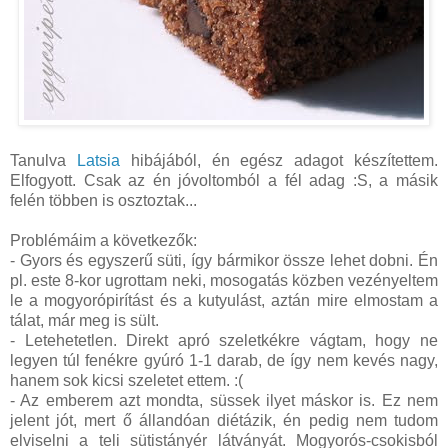
Tanulva
Latsia
hibájából, én egész adagot készítettem.
Elfogyott. Csak az én jóvoltomból a fél adag :S, a másik
felén többen is osztoztak...
Problémáim a következők:
- Gyors és egyszerű süti, így bármikor össze lehet dobni. Én
pl. este 8-kor ugrottam neki, mosogatás közben vezényeltem
le a mogyorópirítást és a kutyulást, aztán mire elmostam a
tálat, már meg is sült.
- Letehetetlen. Direkt apró szeletkékre vágtam, hogy ne
legyen túl fenékre gyúró 1-1 darab, de így nem kevés nagy,
hanem sok kicsi szeletet ettem. :(
- Az emberem azt mondta, süssek ilyet máskor is. Ez nem
jelent jót, mert ő állandóan diétázik, én pedig nem tudom
elviselni a teli sütistányér látványát. Mogyorós-csokisból