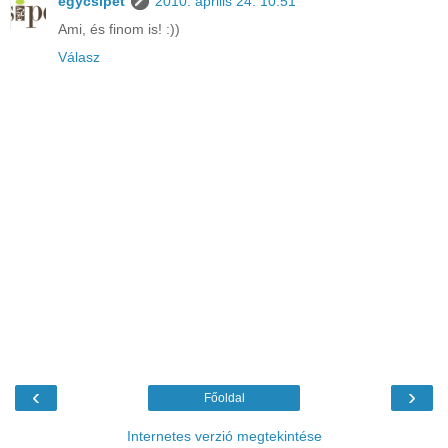
egycsipet
2010. április 24. 10:51
Ami, és finom is! :))
Válasz
‹
›
Főoldal
Internetes verzió megtekintése