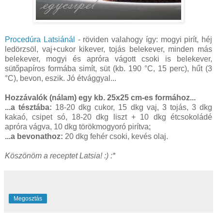
Procedúra Latsiánál
- röviden valahogy így: mogyi pirít, héj
ledörzsöl, vaj+cukor kikever, tojás belekever, minden más
belekever, mogyi és apróra vágott csoki is belekever,
sütőpapíros formába simít, süt (kb. 190 °C, 15 perc), hűt (3
°C), bevon, eszik. Jó étvággyal...
Hozzávalók (nálam) egy kb. 25x25 cm-es formához...
...a tésztába:
18-20 dkg cukor, 15 dkg vaj, 3 tojás, 3 dkg
kakaó, csipet só, 18-20 dkg liszt + 10 dkg étcsokoládé
apróra vágva, 10 dkg törökmogyoró pirítva;
...a bevonathoz:
20 dkg fehér csoki, kevés olaj.
Köszönöm a receptet Latsia! :) :*
Megosztás