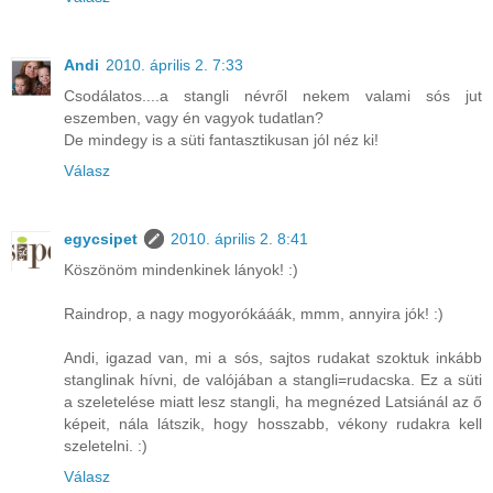
Andi
2010. április 2. 7:33
Csodálatos....a stangli névről nekem valami sós jut
eszemben, vagy én vagyok tudatlan?
De mindegy is a süti fantasztikusan jól néz ki!
Válasz
egycsipet
2010. április 2. 8:41
Köszönöm mindenkinek lányok! :)
Raindrop, a nagy mogyorókááák, mmm, annyira jók! :)
Andi, igazad van, mi a sós, sajtos rudakat szoktuk inkább
stanglinak hívni, de valójában a stangli=rudacska. Ez a süti
a szeletelése miatt lesz stangli, ha megnézed Latsiánál az ő
képeit, nála látszik, hogy hosszabb, vékony rudakra kell
szeletelni. :)
Válasz