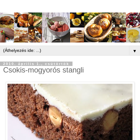
▼
2010. április 1., csütörtök
Csokis-mogyorós stangli