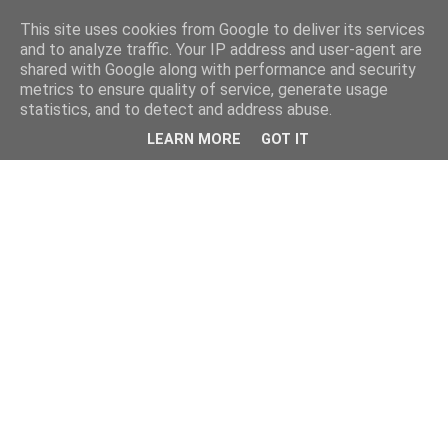
This site uses cookies from Google to deliver its services
and to analyze traffic. Your IP address and user-agent are
shared with Google along with performance and security
metrics to ensure quality of service, generate usage
statistics, and to detect and address abuse.
LEARN MORE
GOT IT