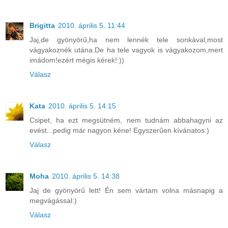
Brigitta
2010. április 5. 11:44
Jaj,de gyönyörű,ha nem lennék tele sonkával,most
vágyakoznék utána.De ha tele vagyok is vágyakozom,mert
imádom!ezért mégis kérek!:))
Válasz
Kata
2010. április 5. 14:15
Csipet, ha ezt megsütném, nem tudnám abbahagyni az
evést...pedig már nagyon kéne! Egyszerűen kívánatos:)
Válasz
Moha
2010. április 5. 14:38
Jaj de gyönyörű lett! Én sem vártam volna másnapig a
megvágással:)
Válasz