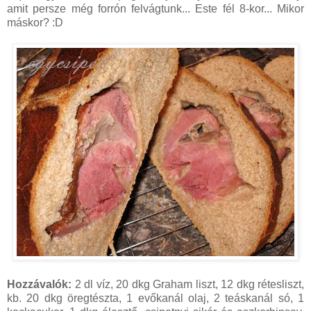
amit persze még forrón felvágtunk... Este fél 8-kor... Mikor
máskor? :D
Hozzávalók:
2 dl víz, 20 dkg Graham liszt, 12 dkg rétesliszt,
kb. 20 dkg öregtészta, 1 evőkanál olaj, 2 teáskanál só, 1