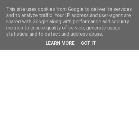
This site uses cookies from Google to deliver its services
and to analyze traffic. Your IP address and user-agent are
shared with Google along with performance and security
metrics to ensure quality of service, generate usage
statistics, and to detect and address abuse.
LEARN MORE
GOT IT