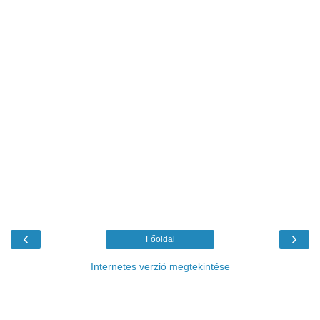
‹
›
Főoldal
Internetes verzió megtekintése