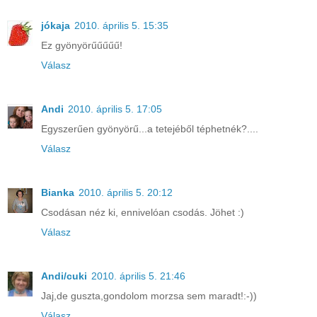
jókaja
2010. április 5. 15:35
Ez gyönyörűűűűű!
Válasz
Andi
2010. április 5. 17:05
Egyszerűen gyönyörű...a tetejéből téphetnék?....
Válasz
Bianka
2010. április 5. 20:12
Csodásan néz ki, ennivelóan csodás. Jöhet :)
Válasz
Andi/cuki
2010. április 5. 21:46
Jaj,de guszta,gondolom morzsa sem maradt!:-))
Válasz