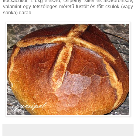
kockacukor, 1 dkg élesztő, csipetnyi sikér és aszkorbinsav,
valamint egy tetszőleges méretű füstölt és főtt csülök (vagy
sonka) darab.