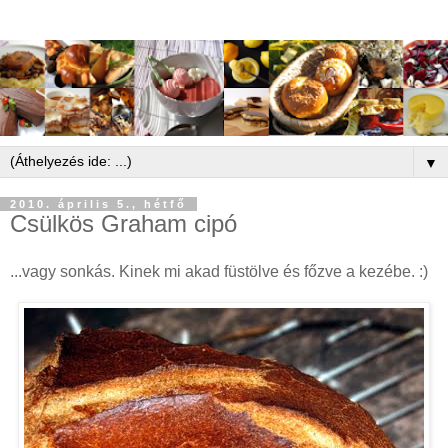
▼
2010. április 5., hétfő
Csülkös Graham cipó
...vagy sonkás. Kinek mi akad füstölve és főzve a kezébe. :)