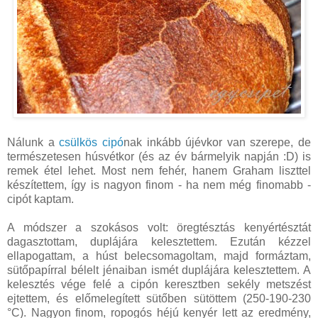
Nálunk a
csülkös cipó
nak inkább újévkor van szerepe, de
természetesen húsvétkor (és az év bármelyik napján :D) is
remek étel lehet. Most nem fehér, hanem Graham liszttel
készítettem, így is nagyon finom - ha nem még finomabb -
cipót kaptam.
A módszer a szokásos volt: öregtésztás kenyértésztát
dagasztottam, duplájára kelesztettem. Ezután kézzel
ellapogattam, a húst belecsomagoltam, majd formáztam,
sütőpapírral bélelt jénaiban ismét duplájára kelesztettem. A
kelesztés vége felé a cipón keresztben sekély metszést
ejtettem, és előmelegített sütőben sütöttem (250-190-230
°C). Nagyon finom, ropogós héjú kenyér lett az eredmény,