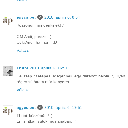
egycsipet
2010. április 6. 8:54
Köszönöm mindenkinek! :)
GM Andi, persze! :)
Cuki Andi, hát nem. :D
Válasz
Thrini
2010. április 6. 16:51
De szép cserepes! Megennék egy darabot belőle. :)Olyan
régen sütöttem már kenyeret..
Válasz
egycsipet
2010. április 6. 19:51
Thrini, köszönöm! :)
Én is ritkán sütök mostanában. :(