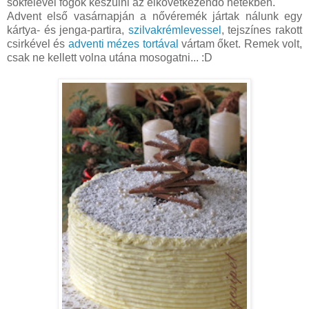
sokfélével fogok készülni az elkövetkezendő hetekben.
Advent első vasárnapján a nővéremék jártak nálunk egy
kártya- és jenga-partira,
szilvakrémlevessel
, tejszínes rakott
csirkével és
adventi mézes tortával
vártam őket. Remek volt,
csak ne kellett volna utána mosogatni... :D