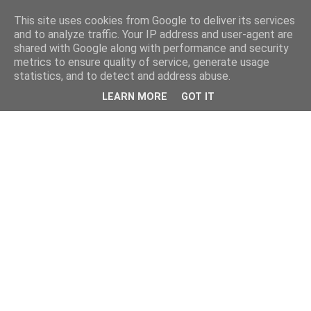
This site uses cookies from Google to deliver its services
and to analyze traffic. Your IP address and user-agent are
shared with Google along with performance and security
metrics to ensure quality of service, generate usage
statistics, and to detect and address abuse.
LEARN MORE
GOT IT