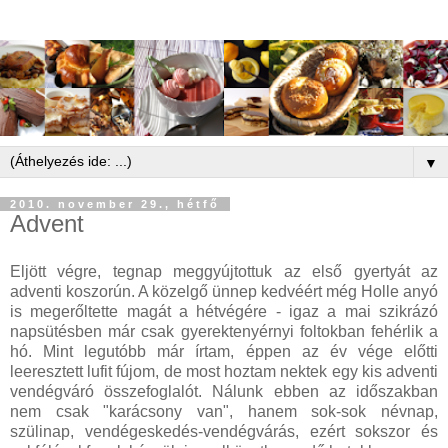
▼
2010. november 29., hétfő
Advent
Eljött végre, tegnap meggyújtottuk az első gyertyát az
adventi koszorún. A közelgő ünnep kedvéért még Holle anyó
is megerőltette magát a hétvégére - igaz a mai szikrázó
napsütésben már csak gyerektenyérnyi foltokban fehérlik a
hó. Mint legutóbb már írtam, éppen az év vége előtti
leeresztett lufit fújom, de most hoztam nektek egy kis adventi
vendégváró összefoglalót. Nálunk ebben az időszakban
nem csak "karácsony van", hanem sok-sok névnap,
szülinap, vendégeskedés-vendégvárás, ezért sokszor és