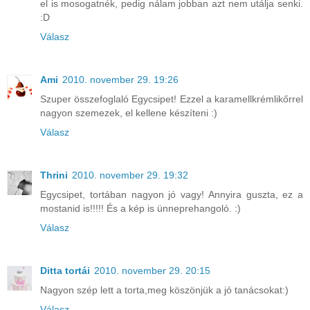
el is mosogatnék, pedig nálam jobban azt nem utálja senki.
:D
Válasz
Ami
2010. november 29. 19:26
Szuper összefoglaló Egycsipet! Ezzel a karamellkrémlikőrrel
nagyon szemezek, el kellene készíteni :)
Válasz
Thrini
2010. november 29. 19:32
Egycsipet, tortában nagyon jó vagy! Annyira guszta, ez a
mostanid is!!!!! És a kép is ünneprehangoló. :)
Válasz
Ditta tortái
2010. november 29. 20:15
Nagyon szép lett a torta,meg köszönjük a jó tanácsokat:)
Válasz