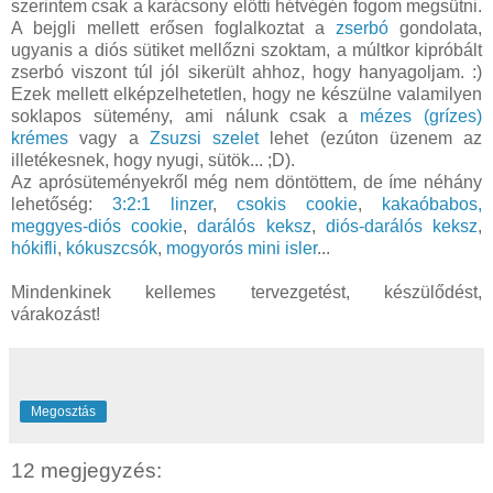
szerintem csak a karácsony előtti hétvégén fogom megsütni.
A bejgli mellett erősen foglalkoztat a
zserbó
gondolata,
ugyanis a diós sütiket mellőzni szoktam, a múltkor kipróbált
zserbó viszont túl jól sikerült ahhoz, hogy hanyagoljam. :)
Ezek mellett elképzelhetetlen, hogy ne készülne valamilyen
soklapos sütemény, ami nálunk csak a
mézes (grízes)
krémes
vagy a
Zsuzsi szelet
lehet (ezúton üzenem az
illetékesnek, hogy nyugi, sütök... ;D).
Az aprósüteményekről még nem döntöttem, de íme néhány
lehetőség:
3:2:1 linzer
,
csokis cookie
,
kakaóbabos,
meggyes-diós cookie
,
darálós keksz
,
diós-darálós keksz
,
hókifli
,
kókuszcsók
,
mogyorós mini isler
...
Mindenkinek kellemes tervezgetést, készülődést,
várakozást!
Megosztás
12 megjegyzés: