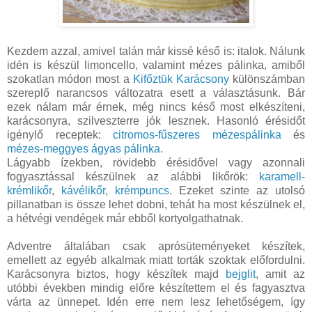
Kezdem azzal, amivel talán már kissé késő is: italok. Nálunk
idén is készül limoncello, valamint mézes pálinka, amiből
szokatlan módon most a
Kifőztük Karácsony
különszámban
szereplő narancsos változatra esett a választásunk. Bár
ezek nálam már érnek, még nincs késő most elkészíteni,
karácsonyra, szilveszterre jók lesznek. Hasonló érésidőt
igénylő receptek:
citromos-fűszeres mézespálinka
és
mézes-meggyes ágyas pálinka
.
Lágyabb ízekben, rövidebb érésidővel vagy azonnali
fogyasztással készülnek az alábbi likőrök:
karamell-
krémlikőr
,
kávélikőr
,
krémpuncs
. Ezeket szinte az utolsó
pillanatban is össze lehet dobni, tehát ha most készülnek el,
a hétvégi vendégek már ebből kortyolgathatnak.
Adventre általában csak aprósüteményeket készítek,
emellett az egyéb alkalmak miatt torták szoktak előfordulni.
Karácsonyra biztos, hogy készítek majd
bejglit
, amit az
utóbbi években mindig előre készítettem el és fagyasztva
várta az ünnepet. Idén erre nem lesz lehetőségem, így