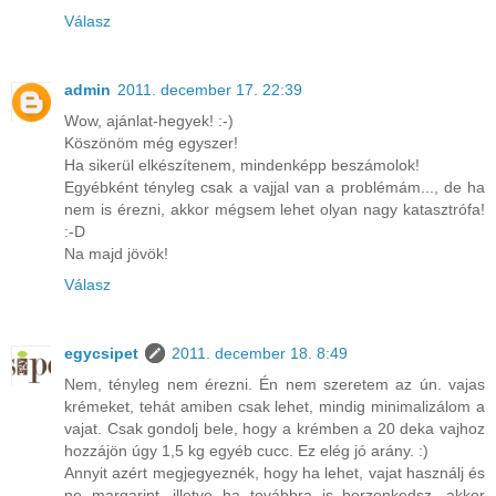
Válasz
admin
2011. december 17. 22:39
Wow, ajánlat-hegyek! :-)
Köszönöm még egyszer!
Ha sikerül elkészítenem, mindenképp beszámolok!
Egyébként tényleg csak a vajjal van a problémám..., de ha
nem is érezni, akkor mégsem lehet olyan nagy katasztrófa!
:-D
Na majd jövök!
Válasz
egycsipet
2011. december 18. 8:49
Nem, tényleg nem érezni. Én nem szeretem az ún. vajas
krémeket, tehát amiben csak lehet, mindig minimalizálom a
vajat. Csak gondolj bele, hogy a krémben a 20 deka vajhoz
hozzájön úgy 1,5 kg egyéb cucc. Ez elég jó arány. :)
Annyit azért megjegyeznék, hogy ha lehet, vajat használj és
ne margarint, illetve ha továbbra is berzenkedsz, akkor