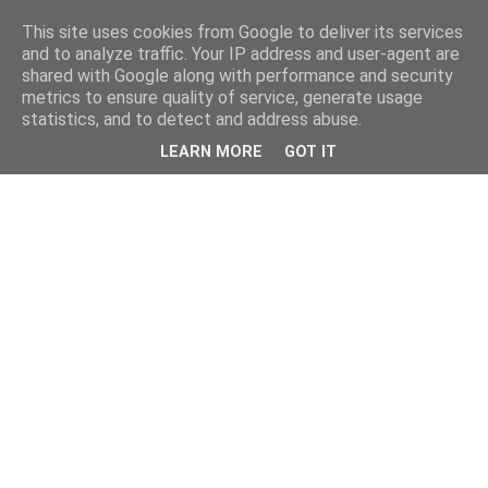
This site uses cookies from Google to deliver its services
and to analyze traffic. Your IP address and user-agent are
shared with Google along with performance and security
metrics to ensure quality of service, generate usage
statistics, and to detect and address abuse.
LEARN MORE
GOT IT