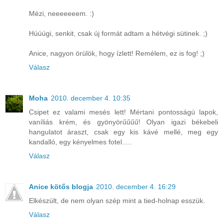
Mézi, neeeeeeem. :)
Húúúgi, senkit, csak új formát adtam a hétvégi sütinek. ;)
Anice, nagyon örülök, hogy ízlett! Remélem, ez is fog! ;)
Válasz
Moha
2010. december 4. 10:35
Csipet ez valami mesés lett! Mértani pontosságú lapok,
vaníliás krém, és gyönyörűűűű! Olyan igazi békebeli
hangulatot áraszt, csak egy kis kávé mellé, meg egy
kandalló, egy kényelmes fotel.....
Válasz
Anice kötős blogja
2010. december 4. 16:29
Elkészült, de nem olyan szép mint a tied-holnap esszük.
Válasz