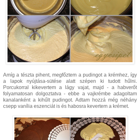
Amíg a tészta pihent, megfőztem a pudingot a krémhez, így
a lapok nyújtása-sütése alatt szépen ki tudott hűlni.
Porcukorral kikevertem a lágy vajat, majd - a habverőt
folyamatosan dolgoztatva - ebbe a vajkrémbe adagoltam
kanalanként a kihűlt pudingot. Adtam hozzá még néhány
csepp vanília eszenciát is és habosra kevertem a krémet.