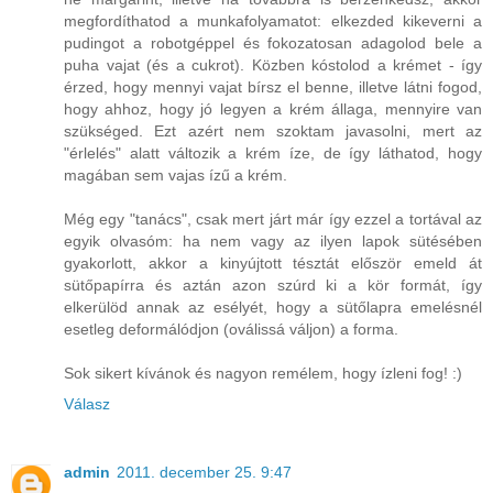
megfordíthatod a munkafolyamatot: elkezded kikeverni a
pudingot a robotgéppel és fokozatosan adagolod bele a
puha vajat (és a cukrot). Közben kóstolod a krémet - így
érzed, hogy mennyi vajat bírsz el benne, illetve látni fogod,
hogy ahhoz, hogy jó legyen a krém állaga, mennyire van
szükséged. Ezt azért nem szoktam javasolni, mert az
"érlelés" alatt változik a krém íze, de így láthatod, hogy
magában sem vajas ízű a krém.
Még egy "tanács", csak mert járt már így ezzel a tortával az
egyik olvasóm: ha nem vagy az ilyen lapok sütésében
gyakorlott, akkor a kinyújtott tésztát először emeld át
sütőpapírra és aztán azon szúrd ki a kör formát, így
elkerülöd annak az esélyét, hogy a sütőlapra emelésnél
esetleg deformálódjon (oválissá váljon) a forma.
Sok sikert kívánok és nagyon remélem, hogy ízleni fog! :)
Válasz
admin
2011. december 25. 9:47