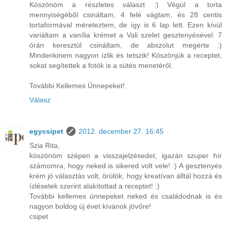
Köszönöm a részletes választ :) Végül a torta
mennyiségéből csináltam, 4 felé vágtam, és 28 centis
tortaformával méreteztem, de így is 6 lap lett. Ezen kívül
variáltam a vanília krémet a Vali szelet gesztenyésével. 7
órán keresztül csináltam, de abszolut megérte :)
Mindenkinem nagyon ízlik és tetszik! Köszönjük a receptet,
sokat segítettek a fotók is a sütés menetéről.
További Kellemes Ünnepeket!
Válasz
egycsipet
2012. december 27. 16:45
Szia Rita,
köszönöm szépen a visszajelzésedet, igazán szuper hír
számomra, hogy neked is sikered volt vele! :) A gesztenyés
krém jó választás volt, örülök, hogy kreatívan álltál hozzá és
ízlésetek szerint alakítottad a receptet! :)
További kellemes ünnepeket neked és családodnak is és
nagyon boldog új évet kívánok jövőre!
csipet