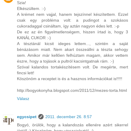
Szia!
Elkészültem. :-)
A krémet nem vajjal, hanem tejszínnel készítettem. Ezzel
csak egy probléma volt: a pudingot a szokásos
cukoradaggal csináltam, így aztán nagyon édes lett. :-p
De ez az én figyelmetlenségem, hiszen írtad is, hogy 3
KANÁL CUKOR :-)
A tésztánál kicsit ideges lettem..., szintén a saját
bénázásom miatt. Nem akart összeállni a tészta sehogy
sem. Amikor már kellően felhúztam magam, akkor vettem
észre, hogy a tojások a pultról kacsintgatnak rám. :-)
Szóval kalandos tortakészítésem volt. De megérte, mert
fincsi lett!
Köszönöm a receptet is és a hasznos információkat is!!!!!
http://bogyokonyha.blogspot.com/2011/12/mezes-torta.html
Válasz
egycsipet
2011. december 26. 8:57
Bogyó, örülök, hogy a kalandozás ellenére azért sikerrel
jártál! ;) Köszönöm, hogy visszajeleztél. :)