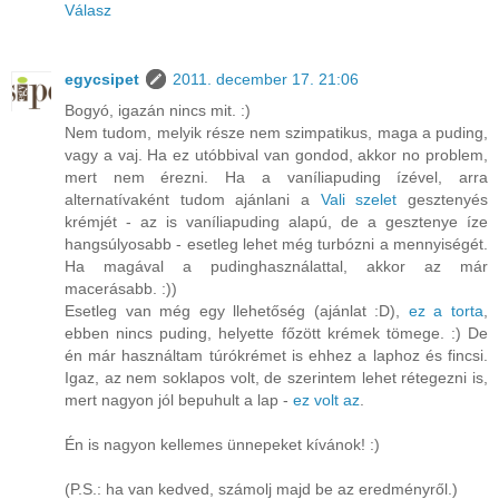
Válasz
egycsipet
2011. december 17. 21:06
Bogyó, igazán nincs mit. :)
Nem tudom, melyik része nem szimpatikus, maga a puding,
vagy a vaj. Ha ez utóbbival van gondod, akkor no problem,
mert nem érezni. Ha a vaníliapuding ízével, arra
alternatívaként tudom ajánlani a
Vali szelet
gesztenyés
krémjét - az is vaníliapuding alapú, de a gesztenye íze
hangsúlyosabb - esetleg lehet még turbózni a mennyiségét.
Ha magával a pudinghasználattal, akkor az már
macerásabb. :))
Esetleg van még egy llehetőség (ajánlat :D),
ez a torta
,
ebben nincs puding, helyette főzött krémek tömege. :) De
én már használtam túrókrémet is ehhez a laphoz és fincsi.
Igaz, az nem soklapos volt, de szerintem lehet rétegezni is,
mert nagyon jól bepuhult a lap -
ez volt az
.
Én is nagyon kellemes ünnepeket kívánok! :)
(P.S.: ha van kedved, számolj majd be az eredményről.)