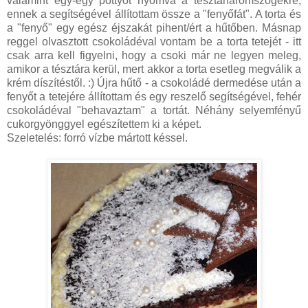
valamint egy-egy pöttyöt nyomva a tésztaháromszögekre,
ennek a segítségével állítottam össze a "fenyőfát". A torta és
a "fenyő" egy egész éjszakát pihent/ért a hűtőben. Másnap
reggel olvasztott csokoládéval vontam be a torta tetejét - itt
csak arra kell figyelni, hogy a csoki már ne legyen meleg,
amikor a tésztára kerül, mert akkor a torta esetleg megválik a
krém díszítéstől. :) Újra hűtő - a csokoládé dermedése után a
fenyőt a tetejére állítottam és egy reszelő segítségével, fehér
csokoládéval "behavaztam" a tortát. Néhány selyemfényű
cukorgyönggyel egészítettem ki a képet.
Szeletelés: forró vízbe mártott késsel.