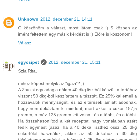
Unknown
2012. december 21. 14:11
Ó köszönöm a választ, most látom csak :) S közben az
imént feltettem egy másik kérdést is :) Előre is köszönöm!
Válasz
egycsipet
2012. december 21. 15:11
Szia Rita,
mihez képest melyik az "igazi"? ;)
A Zsuzsi egy adagja nálam 40 dkg lisztből készül, a tortához
viszont 50 dkg-ból készítettem a tésztát. Ez 25%-kal emeli a
hozzávalók mennyiségét, és az eltérések amiatt adódnak,
hogy nem dekáztam ki mindent, mert akkor a cukor 187,5
gramm, a méz 125 gramm lett volna...és a többi, és a többi.
Ha összehasonlítod a két receptet, nagy vonalaiban azért
fedik egymást (azaz, ha a 40 deka liszthez össz. 25 dkg
cukorfélét használok, akkor az 50 dekához a 30 dkg
tökéletesen megfelel, a hiányzó 1,25 dkg akármi nem oszt