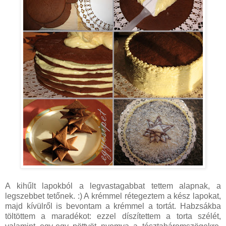
A kihűlt lapokból a legvastagabbat tettem alapnak, a
legszebbet tetőnek. :) A krémmel rétegeztem a kész lapokat,
majd kívülről is bevontam a krémmel a tortát. Habzsákba
töltöttem a maradékot: ezzel díszítettem a torta szélét,