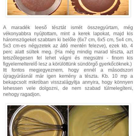
A maradék leeső tésztát ismét összegyúrtam, még
vékonyabbra nyújtottam, mint a kerek lapokat, majd kis
háromszögeket szabtam ki belőle (6x7 cm, 6x5 cm, 5x4 cm,
5x3 cm-es négyzetek az átló mentén felezve), ezek kb. 4
perc alatt sültek meg. (Ha még mindig marad tészta, azt
tetszőlegesen fel lehet vágni és megsütni - finom kis
figyelemelterelő lesz a körülöttünk sündörgő gyerkőcöknek.)
Itt fontos megjegyeznem, hogy ennél a másodszori
újragyúrásnál már igen kemény a tészta. Kb. 10 mp a
bekapcsolt mikróban visszalágyítja annyira, hogy könnyen
lehessen vele dolgozni, de nem szabad túlmelegíteni,
nehogy ragadjon.