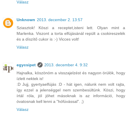
Válasz
Unknown
2013. december 2. 13:57
Sziasztok! Köszi a receptet,isteni lett. Olyan mint a
Marlenka. Viszont a torta elfújásánál repült a csokireszelék
és a díszítő cukor is :-) Vicces volt!
Válasz
egycsipet
2013. december 4. 9:32
Hajnalka, köszönöm a visszajelzést és nagyon örülök, hogy
ízlett nektek is!
:D Jujj, gyertyaelfújás :D - hát igen, nálunk nem volt rajta,
így ezzel a jelenséggel nem szembesültünk. Köszi, hogy
írtál róla, jól jöhet másoknak is az információ, hogy
óvatosnak kell lenni a "hófúvással". ;)
Válasz