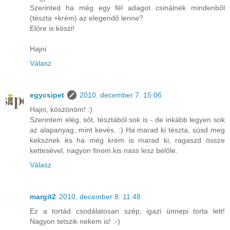
Szerinted ha még egy fél adagot csinálnék mindenből
(tészta +krém) az elegendő lenne?
Előre is köszi!
Hajni
Válasz
egycsipet
2010. december 7. 15:06
Hajni, köszönöm! :)
Szerintem elég, sőt, tésztából sok is - de inkább legyen sok
az alapanyag, mint kevés. :) Ha marad ki tészta, süsd meg
keksznek és ha még krém is marad ki, ragaszd össze
kettesével, nagyon finom kis nass lesz belőle.
Válasz
margit2
2010. december 8. 11:48
Ez a tortád csodálatosan szép, igazi ünnepi torta lett!
Nagyon tetszik nekem is! :-)