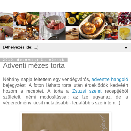
▼
2010. december 3., péntek
Adventi mézes torta
Néhány napja feltettem egy vendégvárós,
adventre hangoló
bejegyzést. A fotón látható torta után érdeklődők kedvéért
hozom a receptet. A torta a
Zsuzsi szelet
receptjéből
született, némi módosítással: az íze ugyanaz, de a
végeredmény kicsit mutatósabb - legalábbis szerintem. :)