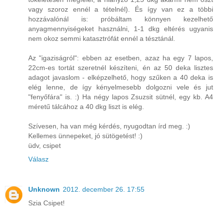
vagy szoroz ennél a tételnél). És így van ez a többi
hozzávalónál is: próbáltam könnyen kezelhető
anyagmennyiségeket használni, 1-1 dkg eltérés ugyanis
nem okoz semmi katasztrófát ennél a tésztánál.
Az "igaziságról": ebben az esetben, azaz ha egy 7 lapos,
22cm-es tortát szeretnél készíteni, én az 50 deka lisztes
adagot javaslom - elképzelhető, hogy szűken a 40 deka is
elég lenne, de így kényelmesebb dolgozni vele és jut
"fenyőfára" is. :) Ha négy lapos Zsuzsit sütnél, egy kb. A4
méretű tálcához a 40 dkg liszt is elég.
Szívesen, ha van még kérdés, nyugodtan írd meg. :)
Kellemes ünnepeket, jó sütögetést! :)
üdv, csipet
Válasz
Unknown
2012. december 26. 17:55
Szia Csipet!