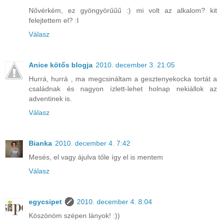
Nővérkém, ez gyöngyörűűű :) mi volt az alkalom? kit
felejtettem el? :I
Válasz
Anice kötős blogja
2010. december 3. 21:05
Hurrá, hurrá , ma megcsináltam a gesztenyekocka tortát a
családnak és nagyon ízlett-lehet holnap nekiállok az
adventinek is.
Válasz
Bianka
2010. december 4. 7:42
Mesés, el vagy ájulva tőle így el is mentem
Válasz
egycsipet
2010. december 4. 8:04
Köszönöm szépen lányok! :))