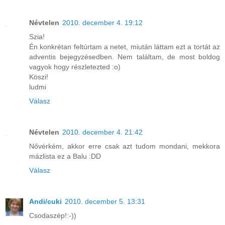
Névtelen
2010. december 4. 19:12
Szia!
Én konkrétan feltúrtam a netet, miután láttam ezt a tortát az
adventis bejegyzésedben. Nem találtam, de most boldog
vagyok hogy részletezted :o)
Köszi!
ludmi
Válasz
Névtelen
2010. december 4. 21:42
Nővérkém, akkor erre csak azt tudom mondani, mekkora
mázlista ez a Balu :DD
Válasz
Andi/cuki
2010. december 5. 13:31
Csodaszép!:-))