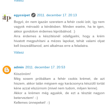
Válasz
egycsipet
2011. december 17. 20:13
Bogyó, én nem igazán szeretem a fehér csoki ízét, így nem
vagyok mérvadó a kérdésben. Minden esetre, ha te igen,
akkor gondolom érdemes kipróbálnod. :)
Arra érdemes a készítésnél odafigyelni, hogy a krém
hivatott megpuhítani a mézes lapokat, tehát valami olyat
kell összeállítanod, ami alkalmas erre a feladatra.
Válasz
admin
2011. december 17. 20:53
Köszönöm!
Még sosem próbáltam a fehér csokis krémet, de azt
hiszem, akkor talán mégsem egy karácsonyra készülő tortát
kéne azzal elszúrnom (mivel nem tudom, milyen lenne).
Akkor a krémen még agyalok, de ezt a tésztát nagyon
beterveztem! :-)
Kellemes ünnepeket! :-)