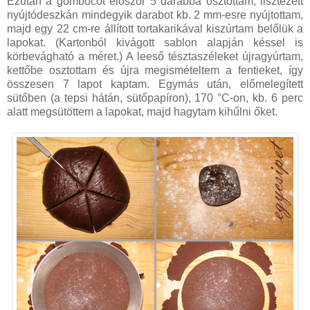
Ezután a gombócot először 5 darabba osztottam, lisztezett
nyújtódeszkán mindegyik darabot kb. 2 mm-esre nyújtottam,
majd egy 22 cm-re állított tortakarikával kiszúrtam belőlük a
lapokat. (Kartonból kivágott sablon alapján késsel is
körbevágható a méret.) A leeső tésztaszéleket újragyúrtam,
kettőbe osztottam és újra megismételtem a fentieket, így
összesen 7 lapot kaptam. Egymás után, előmelegített
sütőben (a tepsi hátán, sütőpapíron), 170 °C-on, kb. 6 perc
alatt megsütöttem a lapokat, majd hagytam kihűlni őket.