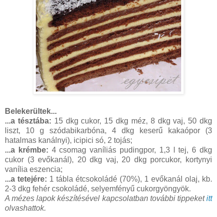
Belekerültek...
...a tésztába:
15 dkg cukor, 15 dkg méz, 8 dkg vaj, 50 dkg
liszt, 10 g szódabikarbóna, 4 dkg keserű kakaópor (3
hatalmas kanálnyi), icipici só, 2 tojás;
...a krémbe:
4 csomag vaníliás pudingpor, 1,3 l tej, 6 dkg
cukor (3 evőkanál), 20 dkg vaj, 20 dkg porcukor, kortynyi
vanília eszencia;
...a tetejére:
1 tábla étcsokoládé (70%), 1 evőkanál olaj, kb.
2-3 dkg fehér csokoládé, selyemfényű cukorgyöngyök.
A mézes lapok készítésével kapcsolatban további tippeket
itt
olvashattok.