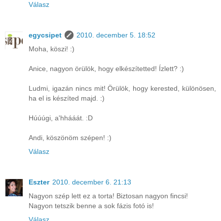
Válasz
egycsipet
2010. december 5. 18:52
Moha, köszi! :)
Anice, nagyon örülök, hogy elkészítetted! Ízlett? :)
Ludmi, igazán nincs mit! Örülök, hogy kerested, különösen,
ha el is készíted majd. :)
Húúúgi, a'hhááát. :D
Andi, köszönöm szépen! :)
Válasz
Eszter
2010. december 6. 21:13
Nagyon szép lett ez a torta! Biztosan nagyon fincsi!
Nagyon tetszik benne a sok fázis fotó is!
Válasz