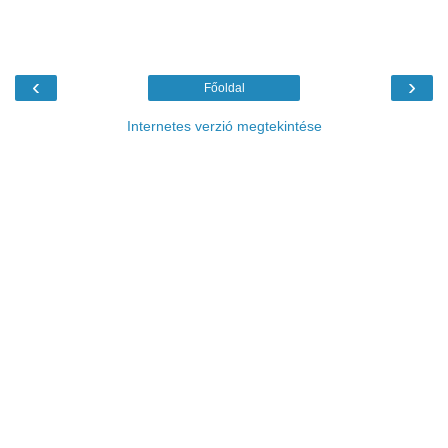
‹
›
Főoldal
Internetes verzió megtekintése