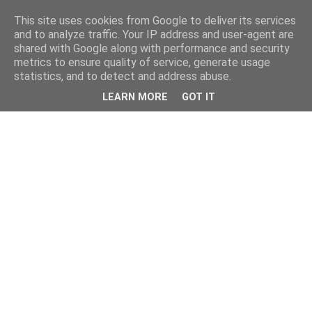
This site uses cookies from Google to deliver its services
and to analyze traffic. Your IP address and user-agent are
shared with Google along with performance and security
metrics to ensure quality of service, generate usage
statistics, and to detect and address abuse.
LEARN MORE
GOT IT