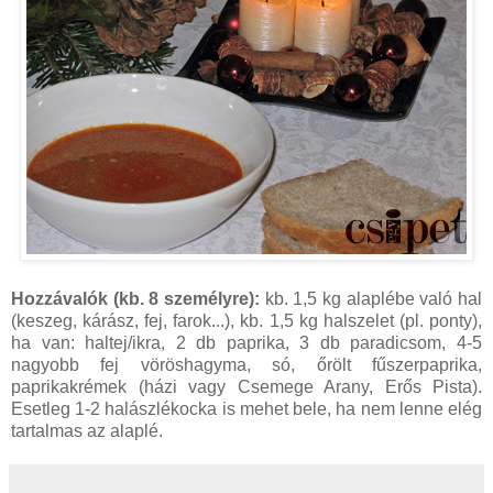
Hozzávalók (kb. 8 személyre):
kb. 1,5 kg alaplébe való hal
(keszeg, kárász, fej, farok...), kb. 1,5 kg halszelet (pl. ponty),
ha van: haltej/ikra, 2 db paprika, 3 db paradicsom, 4-5
nagyobb fej vöröshagyma, só, őrölt fűszerpaprika,
paprikakrémek (házi vagy Csemege Arany, Erős Pista).
Esetleg 1-2 halászlékocka is mehet bele, ha nem lenne elég
tartalmas az alaplé.