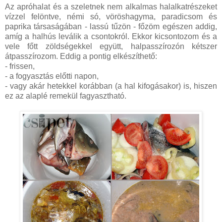
Az apróhalat és a szeletnek nem alkalmas halalkatrészeket
vízzel felöntve, némi só, vöröshagyma, paradicsom és
paprika társaságában - lassú tűzön - főzöm egészen addig,
amíg a halhús leválik a csontokról. Ekkor kicsontozom és a
vele főtt zöldségekkel együtt, halpasszírozón kétszer
átpasszírozom. Eddig a pontig elkészíthető:
- frissen,
- a fogyasztás előtti napon,
- vagy akár hetekkel korábban (a hal kifogásakor) is, hiszen
ez az alaplé remekül fagyasztható.