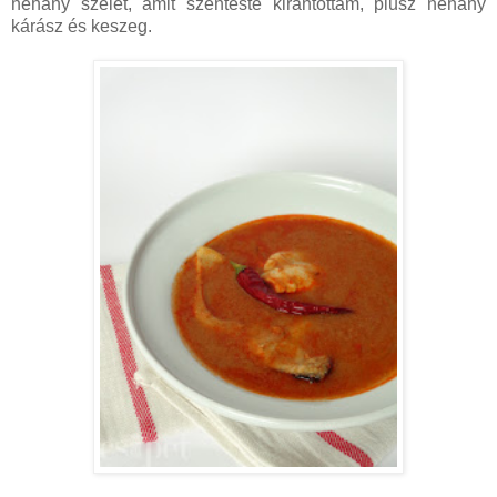
néhány szelet, amit szenteste kirántottam, plusz néhány
kárász és keszeg.