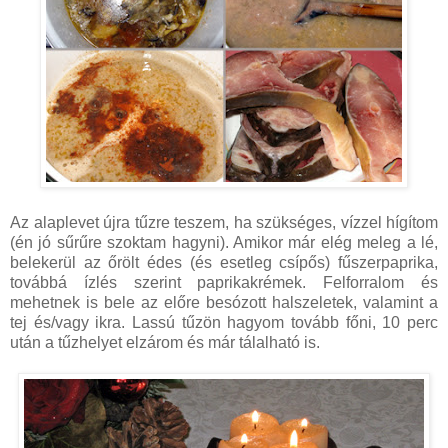
Az alaplevet újra tűzre teszem, ha szükséges, vízzel hígítom
(én jó sűrűre szoktam hagyni). Amikor már elég meleg a lé,
belekerül az őrölt édes (és esetleg csípős) fűszerpaprika,
továbbá ízlés szerint paprikakrémek. Felforralom és
mehetnek is bele az előre besózott halszeletek, valamint a
tej és/vagy ikra. Lassú tűzön hagyom tovább főni, 10 perc
után a tűzhelyet elzárom és már tálalható is.