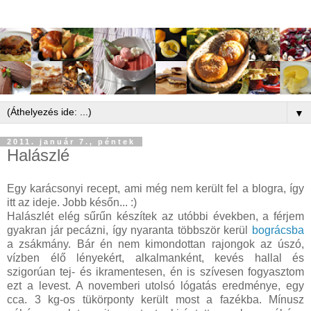
▼
2011. január 7., péntek
Halászlé
Egy karácsonyi recept, ami még nem került fel a blogra, így
itt az ideje. Jobb későn... :)
Halászlét elég sűrűn készítek az utóbbi években, a férjem
gyakran jár pecázni, így nyaranta többször kerül
bográcsba
a zsákmány. Bár én nem kimondottan rajongok az úszó,
vízben élő lényekért, alkalmanként, kevés hallal és
szigorúan tej- és ikramentesen, én is szívesen fogyasztom
ezt a levest. A novemberi utolsó lógatás eredménye, egy
cca. 3 kg-os tükörponty került most a fazékba. Mínusz