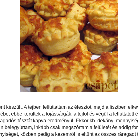
ékos pogácsaként készült. A tejben felfuttattam az élesztőt, majd a lisztben
és elmorzsoltam a vajat. Csináltam egy kis mélyedést a közepébe, ebbe