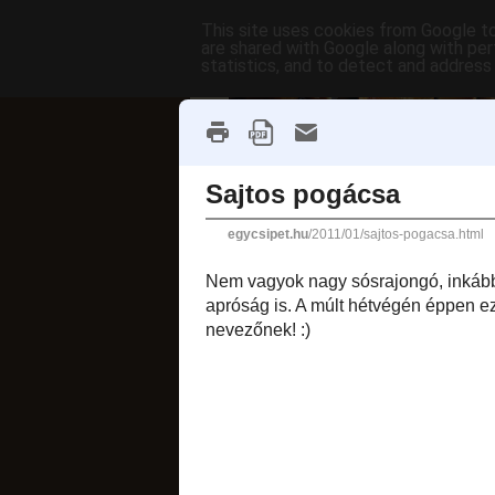
This site uses cookies from Google to 
are shared with Google along with per
statistics, and to detect and address
főoldal
címkék
receptek AB
fánkok
2011. január 21., pé
Sajtos pog
Nem vagyok nagy só
alkalommal készül 
az alapját a Kiss
Ki