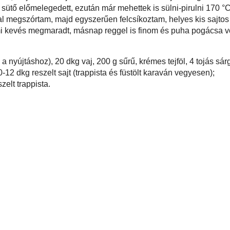
b. kisujjnyira nyújtottam a tésztát, egy éles késsel sűrűn bevágtam a tetejét és
ormával kiszúrtam. Egyesével megformáztam a pogácsákat, majd felvert
 és reszelt sajttal megszórtam a tetejüket. Csak addig pihentettem a
 tepsiben, amíg a sütő előmelegedett, ezután már mehettek is sülni-pirulni 170
ál leeső darabokat újra összegyúrtam, lekentem és sajttal megszórtam, majd
oztam, helyes kis sajtos rudakat kapva eredményül.
k nagyon bejött, ami kevés megmaradt, másnap reggel is finom és puha
dkg finomliszt (+ a nyújtáshoz), 20 dkg vaj, 200 g sűrű, krémes tejföl, 4 tojás
 só, 0,5 dl tej, 2,5 dkg élesztő, 1 kockacukor, valamint kb. 10-12 dkg reszelt
üstölt karaván vegyesen);
 tojás, 10 dkg reszelt trappista.
be
,
gyors/egyszerű
,
húsvét
,
kelt
,
kelt-sós
,
magyar
,
pogácsa
,
sajt
,
sós
er/újév
,
tej
,
tejföl
,
tojás
,
vaj
zés :