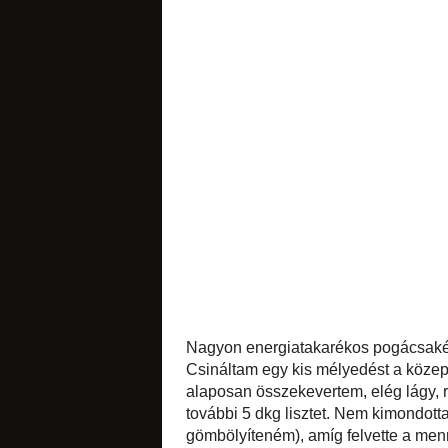
sütemények
likőrök
édes apróságok
Nagyon energiatakar
elkevertem a sót 