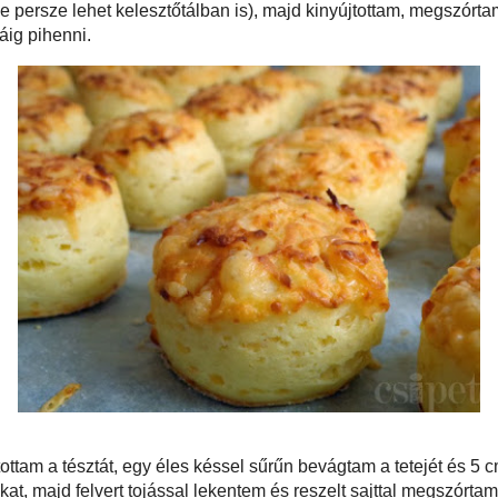
rgák, a tejföl és végül a felfuttatott élesztő. Az egészet egyszerűen csak
ertem, elég lágy, ragadós tésztát kapva eredményül. Ekkor kb. dekányi
 adagolva, hozzáadtam még további 5 dkg lisztet. Nem kimondottan
b csak megszórtam a felületét és addig forgattam-igazgattam a tálban (mintha
míg felvette a mennyiséget, közben pedig a kezemről is eltűnt az összes
zután hagytam egy órán keresztül pihenni (folpackkal fedve, de persze lehet
, majd kinyújtottam, megszórtam egy jó adag reszelt sajttal, hajtogattam és
óráig pihenni.