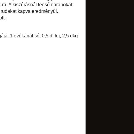
►
november
(12)
►
október
(10)
►
szeptember
(9)
►
augusztus
(13)
►
július
(16)
►
június
(9)
►
május
(10)
►
április
(11)
►
március
(14)
►
február
(7)
▼
január
(13)
Graham pita
Fánk, fánk, fánk!
Blogdíj
Sajtos pogácsa
Savanyú káposztával töltött
malacdarab
Császármorzsa
Brassói aprópecsenye
Mogyorós bonbon