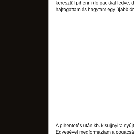
kerültek a tojássá
alaposan összekev
mennyiségenként
belegyúrtam, inkáb
sós apróságok
gömbölyíteném), a
ráragadt tészta. E
kelesztőtálban is)
hagytam egy újabb 
torták
diós