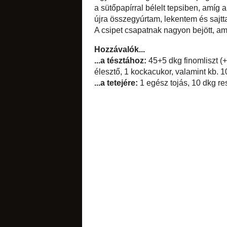
A pihentetés után k
5 cm-es pogácsaf
tojással lekentem
sütőpapírral bélelt
°C-ra. A kiszúrásn
csokoládés
egyszerűen felcsík
A csipet csapatna
pogácsa volt.
Hozzávalók...
...a tésztához:
45+5 
sárgája, 1 evőkanál
sajt (trappista és f
...a tetejére:
1 egész
citromos
címkék:
gyerekkéz
apróság
,
szilveszt
narancsos
21 megjegy