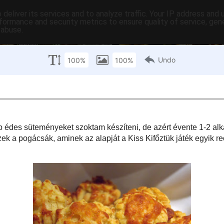
deliver its services and to analyze traffic. Your IP address and
formance and security metrics to ensure quality of service, ge
 abuse.
C-ben
tartalomjegyzék
tartósítás
hasznos
egyebek
pr
ntek
ácsa
srajongó, inkább édes süteményeket szoktam készíteni, de azért évente 1-2
valamilyen sós apróság is. A múlt hétvégén éppen ezek a pogácsák, aminek
főztük
játék egyik
receptje
adta, ezúton is köszönte érte a nevezőnek! :)