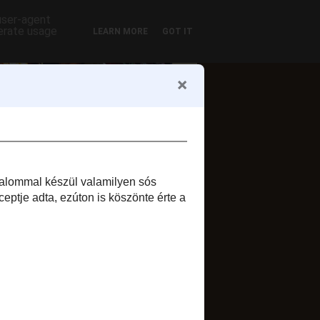
 user-agent
nerate usage
LEARN MORE
GOT IT
ofil
Zsuzsi szelet