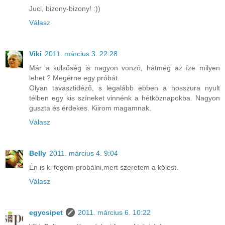
Juci, bizony-bizony! :))
Válasz
Viki
2011. március 3. 22:28
Már a külsőség is nagyon vonzó, hátmég az íze milyen
lehet ? Megérne egy próbát.
Olyan tavasztidéző, s legalább ebben a hosszura nyult
télben egy kis színeket vinnénk a hétköznapokba. Nagyon
guszta és érdekes. Kiirom magamnak.
Válasz
Belly
2011. március 4. 9:04
Én is ki fogom próbálni,mert szeretem a kölest.
Válasz
egycsipet
2011. március 6. 10:22