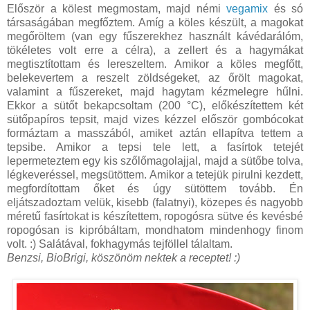
Először a kölest megmostam, majd némi
vegamix
és só
társaságában megfőztem. Amíg a köles készült, a magokat
megőröltem (van egy fűszerekhez használt kávédarálóm,
tökéletes volt erre a célra), a zellert és a hagymákat
megtisztítottam és lereszeltem. Amikor a köles megfőtt,
belekevertem a reszelt zöldségeket, az őrölt magokat,
valamint a fűszereket, majd hagytam kézmelegre hűlni.
Ekkor a sütőt bekapcsoltam (200 °C), előkészítettem két
sütőpapíros tepsit, majd vizes kézzel először gombócokat
formáztam a masszából, amiket aztán ellapítva tettem a
tepsibe. Amikor a tepsi tele lett, a fasírtok tetejét
lepermeteztem egy kis szőlőmagolajjal, majd a sütőbe tolva,
légkeveréssel, megsütöttem. Amikor a tetejük pirulni kezdett,
megfordítottam őket és úgy sütöttem tovább. Én
eljátszadoztam velük, kisebb (falatnyi), közepes és nagyobb
méretű fasírtokat is készítettem, ropogósra sütve és kevésbé
ropogósan is kipróbáltam, mondhatom mindenhogy finom
volt. :) Salátával, fokhagymás tejföllel tálaltam.
Benzsi, BioBrigi, köszönöm nektek a receptet! :)