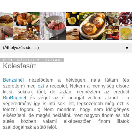
▼
2011. március 2., szerda
Kölesfasírt
Benzsinél
nézelődtem a hétvégén, nála láttam (és
szerettem) meg
ezt
a receptet. Nekem a mennyiség elsőre
kicsit soknak tűnt, de aztán megnéztem az eredetit
BioBriginél
és végül az ő adagját vettem alapul - a
végeredmény így is irtó sok lett, legközelebb még ezt is
felezni fogom. :) Nem mondom, hogy nem időigényes
elkészíteni, de megéri nekiállni, mert nagyon finom és hát
sütés közben valami elképesztően finom illatok
szálldogálnak a sütő felől.