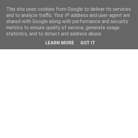
This site uses cookies from Google to deliver its services
and to analyze traffic. Your IP address and user-agent are
shared with Google along with performance and security
metrics to ensure quality of service, generate usage
statistics, and to detect and address abuse.
LEARN MORE
GOT IT