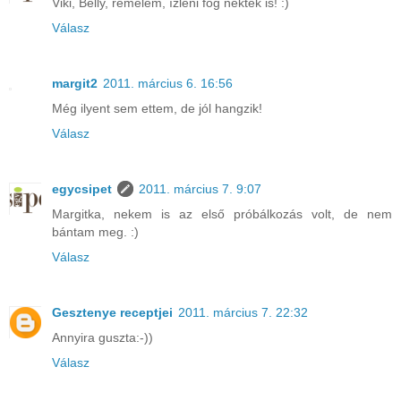
Viki, Belly, remélem, ízleni fog nektek is! :)
Válasz
margit2
2011. március 6. 16:56
Még ilyent sem ettem, de jól hangzik!
Válasz
egycsipet
2011. március 7. 9:07
Margitka, nekem is az első próbálkozás volt, de nem
bántam meg. :)
Válasz
Gesztenye receptjei
2011. március 7. 22:32
Annyira guszta:-))
Válasz