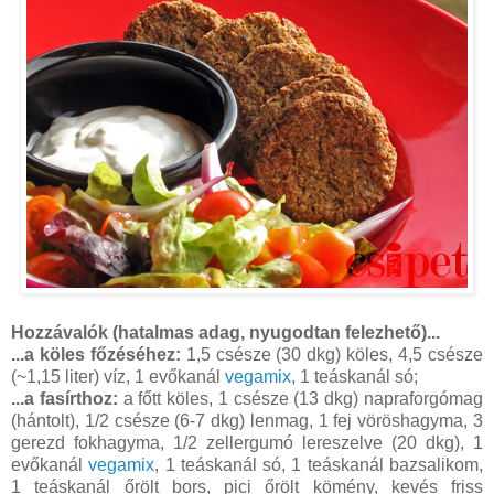
Hozzávalók (hatalmas adag, nyugodtan felezhető)...
...a köles főzéséhez:
1,5 csésze (30 dkg) köles, 4,5 csésze
(~1,15 liter) víz, 1 evőkanál
vegamix
, 1 teáskanál só;
...a fasírthoz:
a főtt köles, 1 csésze (13 dkg) napraforgómag
(hántolt), 1/2 csésze (6-7 dkg) lenmag, 1 fej vöröshagyma, 3
gerezd fokhagyma, 1/2 zellergumó lereszelve (20 dkg), 1
evőkanál
vegamix
, 1 teáskanál só, 1 teáskanál bazsalikom,
1 teáskanál őrölt bors, pici őrölt kömény, kevés friss