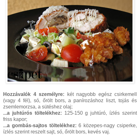
Hozzávalók 4 személyre:
két nagyobb egész csirkemell
(vagy 4 fél), só, őrölt bors, a panírozáshoz liszt, tojás és
zsemlemorzsa, a sütéshez olaj;
...a juhtúrós töltelékhez:
125-150 g juhtúró, ízlés szerint
friss kapor;
...a gombás-sajtos töltelékhez:
6 közepes-nagy csiperke,
ízlés szerint reszelt sajt, só, őrölt bors, kevés vaj.