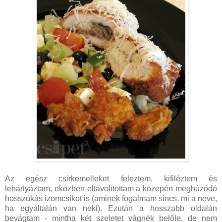
Az egész csirkemelleket feleztem, kifiléztem és
lehártyáztam, eközben eltávolítottam a közepén meghúzódó
hosszúkás izomcsíkot is (aminek fogalmam sincs, mi a neve,
ha egyáltalán van neki). Ezután a hosszabb oldalán
bevágtam - mintha két szeletet vágnék belőle, de nem