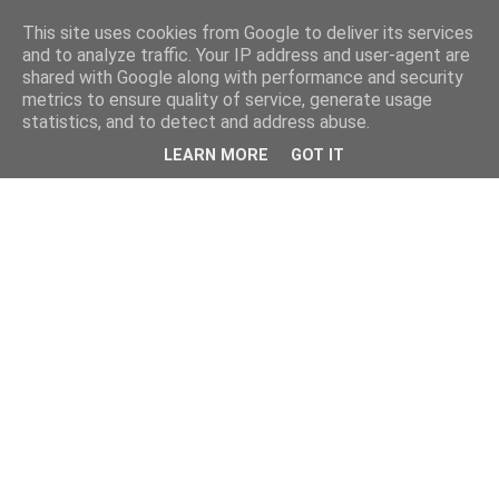
This site uses cookies from Google to deliver its services
and to analyze traffic. Your IP address and user-agent are
shared with Google along with performance and security
metrics to ensure quality of service, generate usage
statistics, and to detect and address abuse.
LEARN MORE
GOT IT