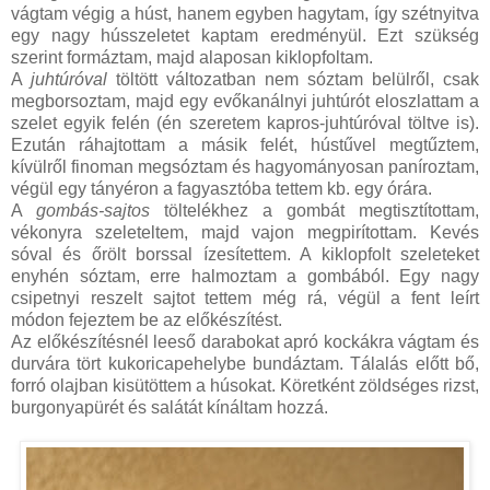
vágtam végig a húst, hanem egyben hagytam, így szétnyitva
egy nagy hússzeletet kaptam eredményül. Ezt szükség
szerint formáztam, majd alaposan kiklopfoltam.
A
juhtúróval
töltött változatban nem sóztam belülről, csak
megborsoztam, majd egy evőkanálnyi juhtúrót eloszlattam a
szelet egyik felén (én szeretem kapros-juhtúróval töltve is).
Ezután ráhajtottam a másik felét, hústűvel megtűztem,
kívülről finoman megsóztam és hagyományosan paníroztam,
végül egy tányéron a fagyasztóba tettem kb. egy órára.
A
gombás-sajtos
töltelékhez a gombát megtisztítottam,
vékonyra szeleteltem, majd vajon megpirítottam. Kevés
sóval és őrölt borssal ízesítettem. A kiklopfolt szeleteket
enyhén sóztam, erre halmoztam a gombából. Egy nagy
csipetnyi reszelt sajtot tettem még rá, végül a fent leírt
módon fejeztem be az előkészítést.
Az előkészítésnél leeső darabokat apró kockákra vágtam és
durvára tört kukoricapehelybe bundáztam. Tálalás előtt bő,
forró olajban kisütöttem a húsokat. Köretként zöldséges rizst,
burgonyapürét és salátát kínáltam hozzá.