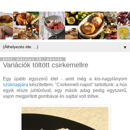
▼
2011. március 18., péntek
Variációk töltött csirkemellre
Egy újabb egyszerű étel - amit még a kis-nagylányom
szülinapjára
készítettem. "Csirkemell-napot" tartottunk: a hús
egyik része juhtúróval, egy másik adag pedig egyszerű,
vajon megpirított gombával és sajttal volt töltve.