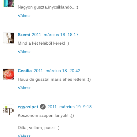
Nagyon guszta,ínycsiklandó...:)
Válasz
Szemi
2011. március 18. 18:17
Mind a két féléből kérek! :)
Válasz
Cecilia
2011. március 18. 20:42
Húúú de guszta! máris éhes lettem::))
Válasz
egycsipet
2011. március 19. 9:18
Köszönöm szépen lányok! :))
Ditta, voltam, puszi! :)
Válasz