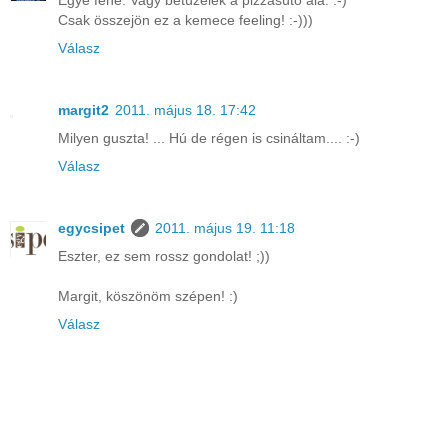
Egye fene. Vagy betüzelek a pizzasütő alá. :-)
Csak összejön ez a kemece feeling! :-)))
Válasz
margit2
2011. május 18. 17:42
Milyen guszta! ... Hú de régen is csináltam.... :-)
Válasz
egycsipet
2011. május 19. 11:18
Eszter, ez sem rossz gondolat! ;))
Margit, köszönöm szépen! :)
Válasz