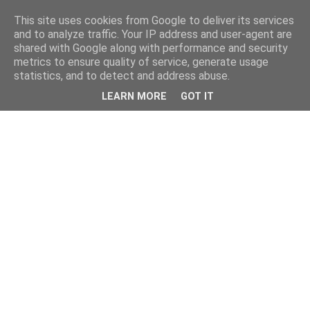
This site uses cookies from Google to deliver its services
and to analyze traffic. Your IP address and user-agent are
shared with Google along with performance and security
metrics to ensure quality of service, generate usage
statistics, and to detect and address abuse.
LEARN MORE
GOT IT