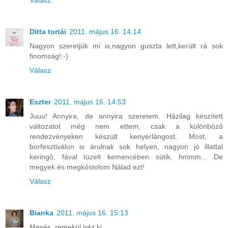
Válasz
Ditta tortái
2011. május 16. 14:14
Nagyon szeretjük mi is,nagyon guszta lett,került rá sok
finomság!:-)
Válasz
Eszter
2011. május 16. 14:53
Juuu! Annyira, de annyira szeretem. Házilag készített
változatot még nem ettem, csak a különböző
rendezvényeken készült kenyérlángost. Most, a
borfesztiválon is árulnak sok helyen, nagyon jó illattal
keringő, fával tüzelt kemencében sütik. hmmm... De
megyek és megkóstolom Nálad ezt!
Válasz
Bianka
2011. május 16. 15:13
Mesés, remekül néz ki