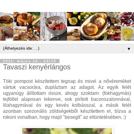
▼
2011. május 16., hétfő
Tavaszi kenyérlángos
Töki pompost készítettem tegnap és mivel a nővéreméket
vártuk vacsorára, dupláztam az adagot. Az egyik felét
ugyanúgy állítottam össze, ahogy szoktam: (fokhagymás)
tejföllel alaposan lekenve, sok pirított baconszalonnával,
lilahagymával és egy kevés kolbásszal, a másik felét
azonban szezonális zöldségekből készítettem el, bízva a
rokoni vonalban, hogy majd "besegít" az eltüntetésében. :)