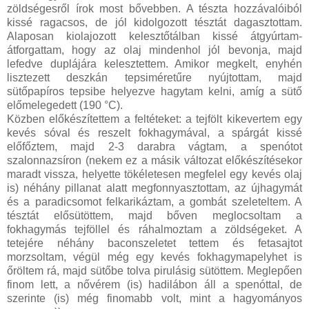
zöldségesről írok most bővebben. A tészta hozzávalóiból
kissé ragacsos, de jól kidolgozott tésztát dagasztottam.
Alaposan kiolajozott kelesztőtálban kissé átgyúrtam-
átforgattam, hogy az olaj mindenhol jól bevonja, majd
lefedve duplájára kelesztettem. Amikor megkelt, enyhén
lisztezett deszkán tepsiméretűre nyújtottam, majd
sütőpapíros tepsibe helyezve hagytam kelni, amíg a sütő
előmelegedett (190 °C).
Közben előkészítettem a feltéteket: a tejfölt kikevertem egy
kevés sóval és reszelt fokhagymával, a spárgát kissé
előfőztem, majd 2-3 darabra vágtam, a spenótot
szalonnazsíron (nekem ez a másik változat előkészítésekor
maradt vissza, helyette tökéletesen megfelel egy kevés olaj
is) néhány pillanat alatt megfonnyasztottam, az újhagymát
és a paradicsomot felkarikáztam, a gombát szeleteltem. A
tésztát elősütöttem, majd bőven meglocsoltam a
fokhagymás tejföllel és ráhalmoztam a zöldségeket. A
tetejére néhány baconszeletet tettem és fetasajtot
morzsoltam, végül még egy kevés fokhagymapelyhet is
őröltem rá, majd sütőbe tolva pirulásig sütöttem. Meglepően
finom lett, a nővérem (is) hadilábon áll a spenóttal, de
szerinte (is) még finomabb volt, mint a hagyományos