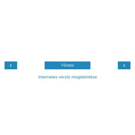
‹
›
Főoldal
Internetes verzió megtekintése