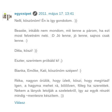
egycsipet
2011. május 17. 13:41
Nelli, köszönöm! Én is így gondolom. :))
Beastie, inkább nem mondom, mit tenne a párom, ha ezt
most felvetném neki. :D Jó lenne, jó lenne, sajnos csak
lenne. :)
Ditta, köszi! :))
Eszter, szerintem próbáld ki! ;)
Bianka, Emőke, Kati, köszönöm szépen! :)
Réka, nagyon örülök, hogy ízlett, köszi, hogy megírtad!
Igen, a hagyma mehet rá, bőőőven, főleg ha szeretitek.
Nekem a lányok letolják a szeletekről, így az egyik részét
mindig ~mentesre készítem. :))
Válasz