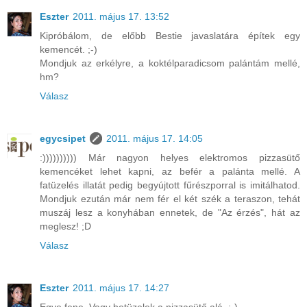
Eszter
2011. május 17. 13:52
Kipróbálom, de előbb Bestie javaslatára építek egy
kemencét. ;-)
Mondjuk az erkélyre, a koktélparadicsom palántám mellé,
hm?
Válasz
egycsipet
2011. május 17. 14:05
:)))))))))) Már nagyon helyes elektromos pizzasütő
kemencéket lehet kapni, az befér a palánta mellé. A
fatüzelés illatát pedig begyújtott fűrészporral is imitálhatod.
Mondjuk ezután már nem fér el két szék a teraszon, tehát
muszáj lesz a konyhában ennetek, de "Az érzés", hát az
meglesz! ;D
Válasz
Eszter
2011. május 17. 14:27