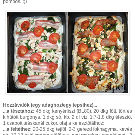
pompos. :))
Hozzávalók (egy adaghoz/egy tepsihez)...
...a tésztához:
45 dkg kenyérliszt (BL80), 20 dkg főtt, tört és
kihűtött burgonya, 1 dkg só, kb. 2 dl víz, 1,7-1,8 dkg élesztő,
1 csapott teáskanál cukor, olaj a kelesztőtálhoz;
...a feltéthez:
20-25 dkg tejföl, 2-3 gerezd fokhagyma, kevés