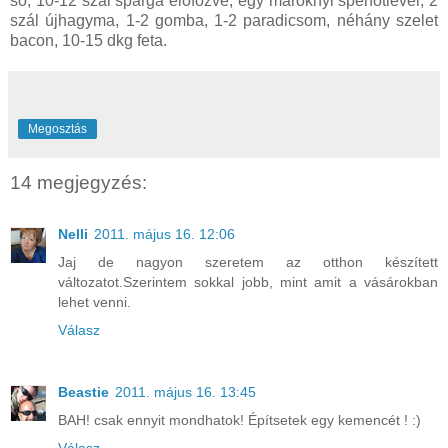
só, 10-12 szál spárga előfőzve, egy maroknyi spenótlevél, 2
szál újhagyma, 1-2 gomba, 1-2 paradicsom, néhány szelet
bacon, 10-15 dkg feta.
Megosztás
14 megjegyzés:
Nelli
2011. május 16. 12:06
Jaj de nagyon szeretem az otthon készített
változatot.Szerintem sokkal jobb, mint amit a vásárokban
lehet venni.
Válasz
Beastie
2011. május 16. 13:45
BAH! csak ennyit mondhatok! Építsetek egy kemencét ! :)