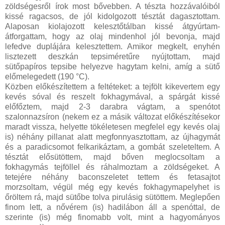
zöldségesről írok most bővebben. A tészta hozzávalóiból
kissé ragacsos, de jól kidolgozott tésztát dagasztottam.
Alaposan kiolajozott kelesztőtálban kissé átgyúrtam-
átforgattam, hogy az olaj mindenhol jól bevonja, majd
lefedve duplájára kelesztettem. Amikor megkelt, enyhén
lisztezett deszkán tepsiméretűre nyújtottam, majd
sütőpapíros tepsibe helyezve hagytam kelni, amíg a sütő
előmelegedett (190 °C).
Közben előkészítettem a feltéteket: a tejfölt kikevertem egy
kevés sóval és reszelt fokhagymával, a spárgát kissé
előfőztem, majd 2-3 darabra vágtam, a spenótot
szalonnazsíron (nekem ez a másik változat előkészítésekor
maradt vissza, helyette tökéletesen megfelel egy kevés olaj
is) néhány pillanat alatt megfonnyasztottam, az újhagymát
és a paradicsomot felkarikáztam, a gombát szeleteltem. A
tésztát elősütöttem, majd bőven meglocsoltam a
fokhagymás tejföllel és ráhalmoztam a zöldségeket. A
tetejére néhány baconszeletet tettem és fetasajtot
morzsoltam, végül még egy kevés fokhagymapelyhet is
őröltem rá, majd sütőbe tolva pirulásig sütöttem. Meglepően
finom lett, a nővérem (is) hadilábon áll a spenóttal, de
szerinte (is) még finomabb volt, mint a hagyományos