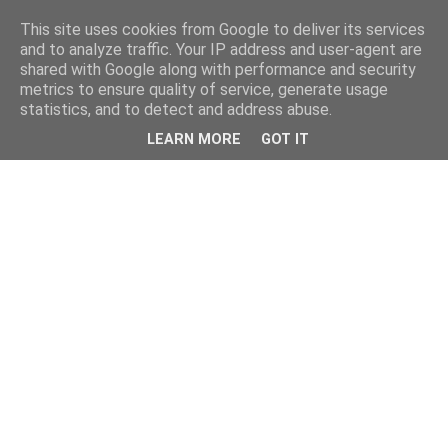
This site uses cookies from Google to deliver its services
and to analyze traffic. Your IP address and user-agent are
shared with Google along with performance and security
metrics to ensure quality of service, generate usage
statistics, and to detect and address abuse.
LEARN MORE
GOT IT