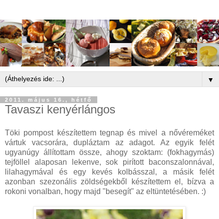
▼
2011. május 16., hétfő
Tavaszi kenyérlángos
Töki pompost készítettem tegnap és mivel a nővéreméket
vártuk vacsorára, dupláztam az adagot. Az egyik felét
ugyanúgy állítottam össze, ahogy szoktam: (fokhagymás)
tejföllel alaposan lekenve, sok pirított baconszalonnával,
lilahagymával és egy kevés kolbásszal, a másik felét
azonban szezonális zöldségekből készítettem el, bízva a
rokoni vonalban, hogy majd "besegít" az eltüntetésében. :)