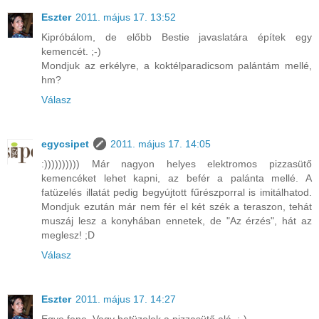
Eszter
2011. május 17. 13:52
Kipróbálom, de előbb Bestie javaslatára építek egy
kemencét. ;-)
Mondjuk az erkélyre, a koktélparadicsom palántám mellé,
hm?
Válasz
egycsipet
2011. május 17. 14:05
:)))))))))) Már nagyon helyes elektromos pizzasütő
kemencéket lehet kapni, az befér a palánta mellé. A
fatüzelés illatát pedig begyújtott fűrészporral is imitálhatod.
Mondjuk ezután már nem fér el két szék a teraszon, tehát
muszáj lesz a konyhában ennetek, de "Az érzés", hát az
meglesz! ;D
Válasz
Eszter
2011. május 17. 14:27