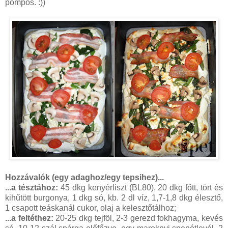
pompos. :))
Hozzávalók (egy adaghoz/egy tepsihez)...
...a tésztához:
45 dkg kenyérliszt (BL80), 20 dkg főtt, tört és
kihűtött burgonya, 1 dkg só, kb. 2 dl víz, 1,7-1,8 dkg élesztő,
1 csapott teáskanál cukor, olaj a kelesztőtálhoz;
...a feltéthez:
20-25 dkg tejföl, 2-3 gerezd fokhagyma, kevés