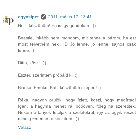
egycsipet
2011. május 17. 13:41
Nelli, köszönöm! Én is így gondolom. :))
Beastie, inkább nem mondom, mit tenne a párom, ha ezt
most felvetném neki. :D Jó lenne, jó lenne, sajnos csak
lenne. :)
Ditta, köszi! :))
Eszter, szerintem próbáld ki! ;)
Bianka, Emőke, Kati, köszönöm szépen! :)
Réka, nagyon örülök, hogy ízlett, köszi, hogy megírtad!
Igen, a hagyma mehet rá, bőőőven, főleg ha szeretitek.
Nekem a lányok letolják a szeletekről, így az egyik részét
mindig ~mentesre készítem. :))
Válasz