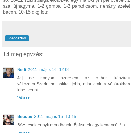
só, 10-12 szál spárga előfőzve, egy maroknyi spenótlevél, 2
szál újhagyma, 1-2 gomba, 1-2 paradicsom, néhány szelet
bacon, 10-15 dkg feta.
Megosztás
14 megjegyzés:
Nelli
2011. május 16. 12:06
Jaj de nagyon szeretem az otthon készített
változatot.Szerintem sokkal jobb, mint amit a vásárokban
lehet venni.
Válasz
Beastie
2011. május 16. 13:45
BAH! csak ennyit mondhatok! Építsetek egy kemencét ! :)