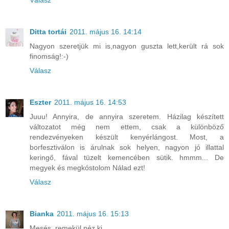
Válasz
Ditta tortái
2011. május 16. 14:14
Nagyon szeretjük mi is,nagyon guszta lett,került rá sok
finomság!:-)
Válasz
Eszter
2011. május 16. 14:53
Juuu! Annyira, de annyira szeretem. Házilag készített
változatot még nem ettem, csak a különböző
rendezvényeken készült kenyérlángost. Most, a
borfesztiválon is árulnak sok helyen, nagyon jó illattal
keringő, fával tüzelt kemencében sütik. hmmm... De
megyek és megkóstolom Nálad ezt!
Válasz
Bianka
2011. május 16. 15:13
Mesés, remekül néz ki