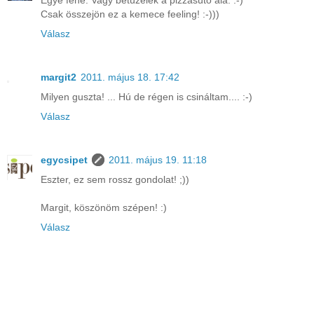
Egye fene. Vagy betüzelek a pizzasütő alá. :-)
Csak összejön ez a kemece feeling! :-)))
Válasz
margit2
2011. május 18. 17:42
Milyen guszta! ... Hú de régen is csináltam.... :-)
Válasz
egycsipet
2011. május 19. 11:18
Eszter, ez sem rossz gondolat! ;))
Margit, köszönöm szépen! :)
Válasz