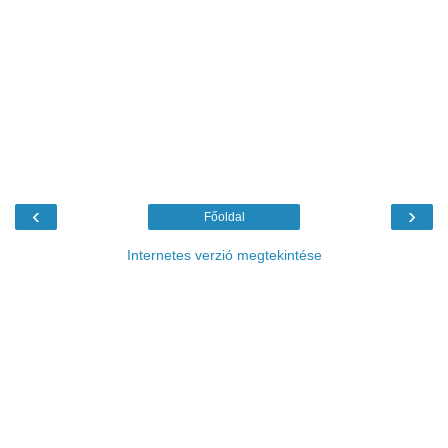
‹
›
Főoldal
Internetes verzió megtekintése