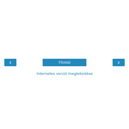
‹
›
Főoldal
Internetes verzió megtekintése