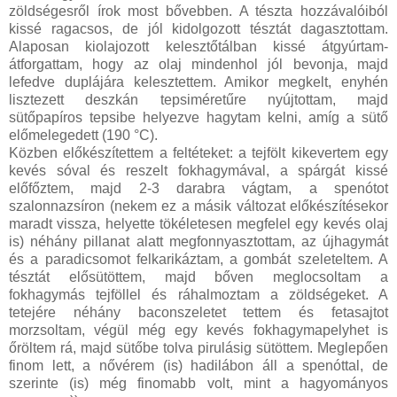
zöldségesről írok most bővebben. A tészta hozzávalóiból
kissé ragacsos, de jól kidolgozott tésztát dagasztottam.
Alaposan kiolajozott kelesztőtálban kissé átgyúrtam-
átforgattam, hogy az olaj mindenhol jól bevonja, majd
lefedve duplájára kelesztettem. Amikor megkelt, enyhén
lisztezett deszkán tepsiméretűre nyújtottam, majd
sütőpapíros tepsibe helyezve hagytam kelni, amíg a sütő
előmelegedett (190 °C).
Közben előkészítettem a feltéteket: a tejfölt kikevertem egy
kevés sóval és reszelt fokhagymával, a spárgát kissé
előfőztem, majd 2-3 darabra vágtam, a spenótot
szalonnazsíron (nekem ez a másik változat előkészítésekor
maradt vissza, helyette tökéletesen megfelel egy kevés olaj
is) néhány pillanat alatt megfonnyasztottam, az újhagymát
és a paradicsomot felkarikáztam, a gombát szeleteltem. A
tésztát elősütöttem, majd bőven meglocsoltam a
fokhagymás tejföllel és ráhalmoztam a zöldségeket. A
tetejére néhány baconszeletet tettem és fetasajtot
morzsoltam, végül még egy kevés fokhagymapelyhet is
őröltem rá, majd sütőbe tolva pirulásig sütöttem. Meglepően
finom lett, a nővérem (is) hadilábon áll a spenóttal, de
szerinte (is) még finomabb volt, mint a hagyományos