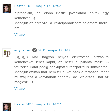
Eszter
2011. május 17. 13:52
Kipróbálom, de előbb Bestie javaslatára építek egy
kemencét. ;-)
Mondjuk az erkélyre, a koktélparadicsom palántám mellé,
hm?
Válasz
egycsipet
2011. május 17. 14:05
:)))))))))) Már nagyon helyes elektromos pizzasütő
kemencéket lehet kapni, az befér a palánta mellé. A
fatüzelés illatát pedig begyújtott fűrészporral is imitálhatod.
Mondjuk ezután már nem fér el két szék a teraszon, tehát
muszáj lesz a konyhában ennetek, de "Az érzés", hát az
meglesz! ;D
Válasz
Eszter
2011. május 17. 14:27