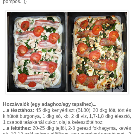
pompos. :))
Hozzávalók (egy adaghoz/egy tepsihez)...
...a tésztához:
45 dkg kenyérliszt (BL80), 20 dkg főtt, tört és
kihűtött burgonya, 1 dkg só, kb. 2 dl víz, 1,7-1,8 dkg élesztő,
1 csapott teáskanál cukor, olaj a kelesztőtálhoz;
...a feltéthez:
20-25 dkg tejföl, 2-3 gerezd fokhagyma, kevés