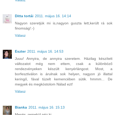
Válasz
Ditta tortái
2011. május 16. 14:14
Nagyon szeretjük mi is,nagyon guszta lett,került rá sok
finomság!:-)
Válasz
Eszter
2011. május 16. 14:53
Juuu! Annyira, de annyira szeretem. Házilag készített
változatot még nem ettem, csak a különböző
rendezvényeken készült kenyérlángost. Most, a
borfesztiválon is árulnak sok helyen, nagyon jó illattal
keringő, fával tüzelt kemencében sütik. hmmm... De
megyek és megkóstolom Nálad ezt!
Válasz
Bianka
2011. május 16. 15:13
Mesés, remekül néz ki