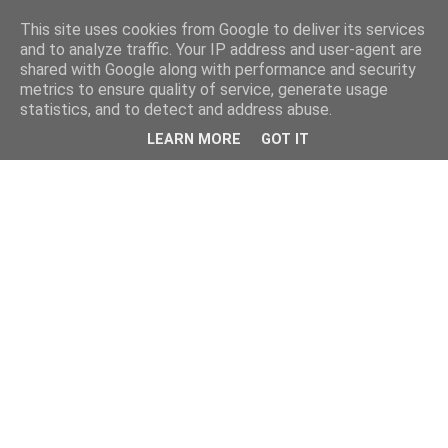
This site uses cookies from Google to deliver its services
and to analyze traffic. Your IP address and user-agent are
shared with Google along with performance and security
metrics to ensure quality of service, generate usage
statistics, and to detect and address abuse.
LEARN MORE
GOT IT