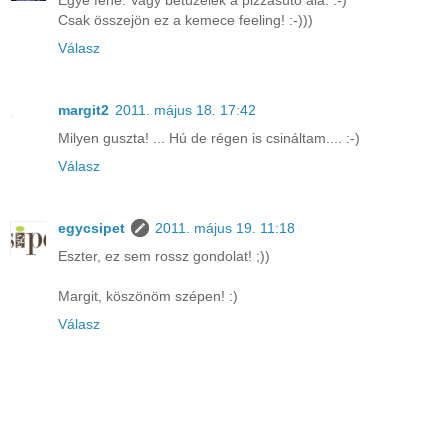
Egye fene. Vagy betüzelek a pizzasütő alá. :-)
Csak összejön ez a kemece feeling! :-)))
Válasz
margit2
2011. május 18. 17:42
Milyen guszta! ... Hú de régen is csináltam.... :-)
Válasz
egycsipet
2011. május 19. 11:18
Eszter, ez sem rossz gondolat! ;))
Margit, köszönöm szépen! :)
Válasz