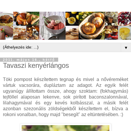
▼
2011. május 16., hétfő
Tavaszi kenyérlángos
Töki pompost készítettem tegnap és mivel a nővéreméket
vártuk vacsorára, dupláztam az adagot. Az egyik felét
ugyanúgy állítottam össze, ahogy szoktam: (fokhagymás)
tejföllel alaposan lekenve, sok pirított baconszalonnával,
lilahagymával és egy kevés kolbásszal, a másik felét
azonban szezonális zöldségekből készítettem el, bízva a
rokoni vonalban, hogy majd "besegít" az eltüntetésében. :)