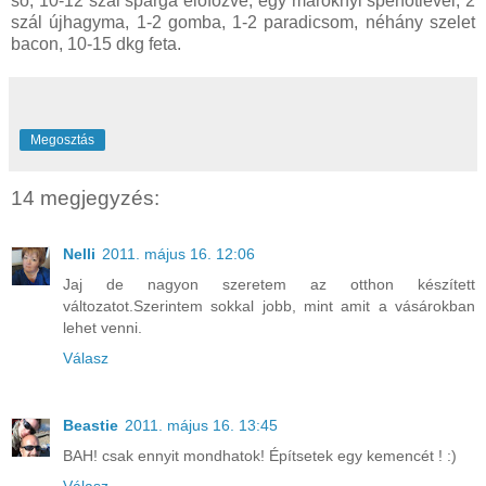
só, 10-12 szál spárga előfőzve, egy maroknyi spenótlevél, 2
szál újhagyma, 1-2 gomba, 1-2 paradicsom, néhány szelet
bacon, 10-15 dkg feta.
Megosztás
14 megjegyzés:
Nelli
2011. május 16. 12:06
Jaj de nagyon szeretem az otthon készített
változatot.Szerintem sokkal jobb, mint amit a vásárokban
lehet venni.
Válasz
Beastie
2011. május 16. 13:45
BAH! csak ennyit mondhatok! Építsetek egy kemencét ! :)