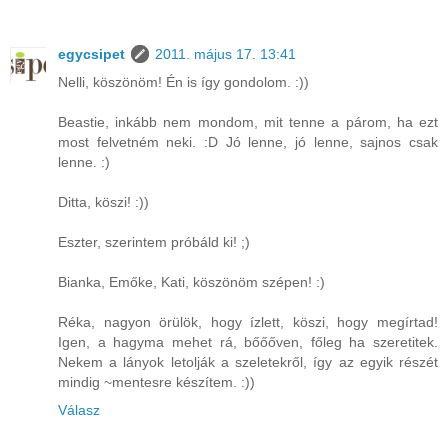
egycsipet
2011. május 17. 13:41
Nelli, köszönöm! Én is így gondolom. :))
Beastie, inkább nem mondom, mit tenne a párom, ha ezt
most felvetném neki. :D Jó lenne, jó lenne, sajnos csak
lenne. :)
Ditta, köszi! :))
Eszter, szerintem próbáld ki! ;)
Bianka, Emőke, Kati, köszönöm szépen! :)
Réka, nagyon örülök, hogy ízlett, köszi, hogy megírtad!
Igen, a hagyma mehet rá, bőőőven, főleg ha szeretitek.
Nekem a lányok letolják a szeletekről, így az egyik részét
mindig ~mentesre készítem. :))
Válasz