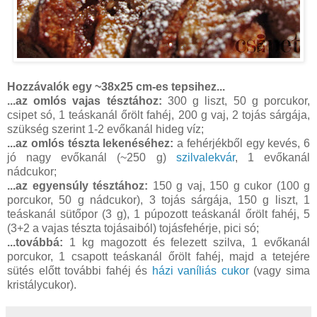
Hozzávalók egy ~38x25 cm-es tepsihez...
...az omlós vajas tésztához:
300 g liszt, 50 g porcukor,
csipet só, 1 teáskanál őrölt fahéj, 200 g vaj, 2 tojás sárgája,
szükség szerint 1-2 evőkanál hideg víz;
...az omlós tészta lekenéséhez:
a fehérjékből egy kevés, 6
jó nagy evőkanál (~250 g)
szilvalekvár
, 1 evőkanál
nádcukor;
...az egyensúly tésztához:
150 g vaj, 150 g cukor (100 g
porcukor, 50 g nádcukor), 3 tojás sárgája, 150 g liszt, 1
teáskanál sütőpor (3 g), 1 púpozott teáskanál őrölt fahéj, 5
(3+2 a vajas tészta tojásaiból) tojásfehérje, pici só;
...továbbá:
1 kg magozott és felezett szilva, 1 evőkanál
porcukor, 1 csapott teáskanál őrölt fahéj, majd a tetejére
sütés előtt további fahéj és
házi vaníliás cukor
(vagy sima
kristálycukor).