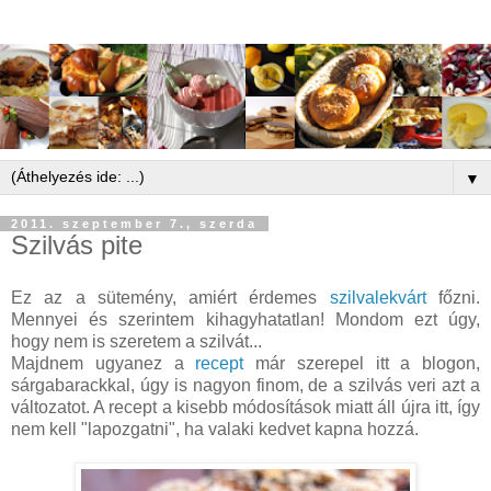
▼
2011. szeptember 7., szerda
Szilvás pite
Ez az a sütemény, amiért érdemes
szilvalekvárt
főzni.
Mennyei és szerintem kihagyhatatlan! Mondom ezt úgy,
hogy nem is szeretem a szilvát...
Majdnem ugyanez a
recept
már szerepel itt a blogon,
sárgabarackkal, úgy is nagyon finom, de a szilvás veri azt a
változatot. A recept a kisebb módosítások miatt áll újra itt, így
nem kell "lapozgatni", ha valaki kedvet kapna hozzá.