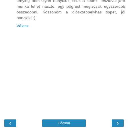
tényleg nem olyan bonyolult, csak a kétféle tésztával járó
munka lehet riasztó, egy bögrést mégiscsak egyszerűbb
összedobni. Köszönöm a diós-zabpelyhes tippet, jól
hangzik! :)
Válasz
‹
›
Főoldal