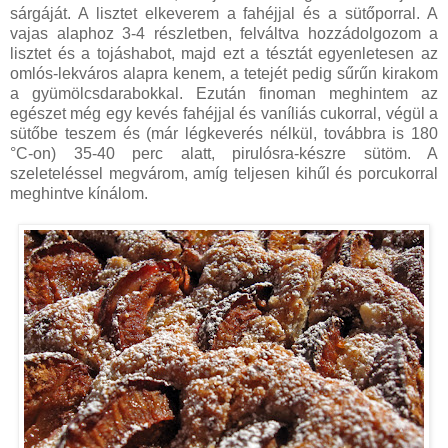
sárgáját. A lisztet elkeverem a fahéjjal és a sütőporral. A
vajas alaphoz 3-4 részletben, felváltva hozzádolgozom a
lisztet és a tojáshabot, majd ezt a tésztát egyenletesen az
omlós-lekváros alapra kenem, a tetejét pedig sűrűn kirakom
a gyümölcsdarabokkal. Ezután finoman meghintem az
egészet még egy kevés fahéjjal és vaníliás cukorral, végül a
sütőbe teszem és (már légkeverés nélkül, továbbra is 180
°C-on) 35-40 perc alatt, pirulósra-készre sütöm. A
szeleteléssel megvárom, amíg teljesen kihűl és porcukorral
meghintve kínálom.