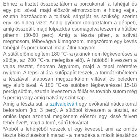
Ehhez a lisztet összeszitálom a porcukorral, a fahéjjal és
egy pici sóval, majd először elmorzsolom a hideg vajjal,
ezután hozzáadom a tojások sárgáját és szükség szerint
egy kis hideg vizet. Addig gyúrom (dolgoztatom a géppel),
amíg összeáll, majd folpackba csomagolva teszem a hűtőbe
pihenni (30-60 perc). Amíg a tészta pihen, a szilvát
megmosom, félbevágva kimagozom, megszórom egy kevés
fahéjjal és porcukorral, majd állni hagyom.
A sütőt előmelegítem 180 °C-ra (akinek nem légkeveréses a
sütője, az 200 °C-ra melegítse elő). A hűtőből kiveszem a
vajas tésztát, finoman átgyúrom, majd a tepsi méretére
nyújtom. A tepsi aljára sütőpapírt teszek, a formát kibélelem
a tésztával, alaposan megszurkálom villával és befedem
egy alufóliával. A 180 °C-os sütőben légkeveréssel 15-18
percig sütöm, ezután leveszem a fóliát és tovább sütöm még
5 percig vagy amíg halvány színt kap.
Amíg a tészta sül, a
szilvalekvárt
egy evőkanál nádcukorral
beforralom (kb. 3 perc). A sütőből kiveszem a tésztát, az
omlós lapot azonnal megkenem először egy kissé felvert
fehérjével*, majd a forró, sűrű lekvárral.
*Abból a fehérjéből veszek el egy keveset, ami az omlós
tészta készítésekor kimarad - a maradéka a másik tésztához