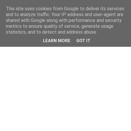
This site uses cookies from Google to deliver its services
and to analyze traffic. Your IP address and user-agent are
shared with Google along with performance and security
metrics to ensure quality of service, generate usage
statistics, and to detect and address abuse.
LEARN MORE
GOT IT