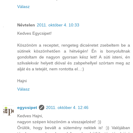
Válasz
Névtelen
2011. október 4. 10:33
Kedves Egycsipet!
Köszönöm a receptet, rengeteg dicséretet zsebeltem be a
sütinek köszönhetően a hétvégén! Én is bonyolultnak
gondoltam de nagyon gyorsan kész lett! A süti isteni, én
szilvalekvár helyett dióval és zabpehellyel szórtam meg az
alját és a tetejét, nem rontotta el...:)
Hajni
Válasz
egycsipet
2011. október 4. 12:46
Kedves Hajni,
nagyon szépen köszönöm a visszajelzést! :))
Örülök, hogy bevált a sütemény nektek is! :)) Valójában