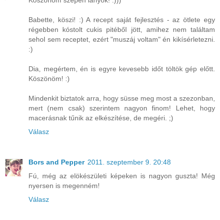
Köszönöm szépen lányok! :)))
Babette, köszi! :) A recept saját fejlesztés - az ötlete egy
régebben kóstolt cukis pitéből jött, amihez nem találtam
sehol sem receptet, ezért "muszáj voltam" én kikísérletezni.
:)
Dia, megértem, én is egyre kevesebb időt töltök gép előtt.
Köszönöm! :)
Mindenkit biztatok arra, hogy süsse meg most a szezonban,
mert (nem csak) szerintem nagyon finom! Lehet, hogy
macerásnak tűnik az elkészítése, de megéri. ;)
Válasz
Bors and Pepper
2011. szeptember 9. 20:48
Fú, még az elökészületi képeken is nagyon guszta! Még
nyersen is megenném!
Válasz