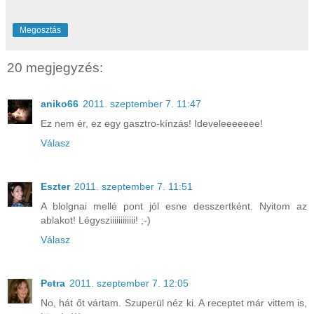
Megosztás
20 megjegyzés:
aniko66
2011. szeptember 7. 11:47
Ez nem ér, ez egy gasztro-kínzás! Ideveleeeeeee!
Válasz
Eszter
2011. szeptember 7. 11:51
A blolgnai mellé pont jól esne desszertként. Nyitom az
ablakot! Légysziiiiiiiiiiii! ;-)
Válasz
Petra
2011. szeptember 7. 12:05
No, hát őt vártam. Szuperül néz ki. A receptet már vittem is,