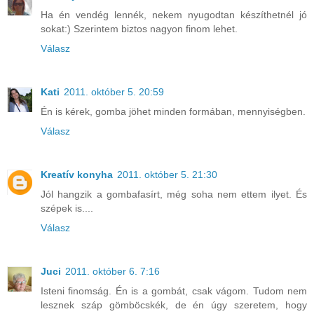
Ha én vendég lennék, nekem nyugodtan készíthetnél jó
sokat:) Szerintem biztos nagyon finom lehet.
Válasz
Kati
2011. október 5. 20:59
Én is kérek, gomba jöhet minden formában, mennyiségben.
Válasz
Kreatív konyha
2011. október 5. 21:30
Jól hangzik a gombafasírt, még soha nem ettem ilyet. És
szépek is....
Válasz
Juci
2011. október 6. 7:16
Isteni finomság. Én is a gombát, csak vágom. Tudom nem
lesznek száp gömböcskék, de én úgy szeretem, hogy