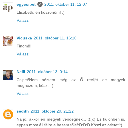
egycsipet
2011. október 11. 12:07
Elisabeth, én köszönöm! :)
Válasz
Vicuska
2011. október 11. 16:10
Finom!!!
Válasz
Nelli
2011. október 13. 0:14
Csipet!Nem néztem még az Ő recijét de megyek
megnézem, köszi.:-)
Válasz
sedith
2011. október 29. 21:22
Na jó, akkor én megyek vendégnek... :):):) És különben is,
éppen most áll félre a hasam tőle!:D:D:D Köszi az ötletet!:)