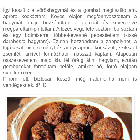
Így készült: a vöröshagymát és a gombát megtisztítottam,
apróra kockáztam. Kevés olajon megfonnyasztottam a
hagymát, majd hozzáadtam a gombát és kevergetve
megpároltam-pirítottam. A főzés vége felé sóztam, borsoztam
és egy botmixerrel többé-kevésbé pépesítettem (kissé
darabosra hagytam). Ezután hozzáadtam a zabpelyhet, a
tojásokat, pici köményt és annyi apróra kockázott, szikkadt
zsemlét, amivel formázható masszát kaptam. Alaposan
összekevertem, majd kb. fél óráig állni hagytam, ezután
gombócokat formáltam belőle, amiket bő, forró olajban
sütöttem meg.
Finom lett, biztosan készül még nálunk...ha nem is
vendégeknek. :P :D