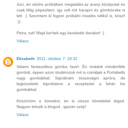
Juci, én elsőre próbáltam megtalálni az arany középutat és
csak félig pépesíteni: így volt mit harapni és gömböcske is
lett. :) Szerintem ki fogom próbálni mixelés nélkül is, köszi!
:))
Petra, tuti! Majd kerítek egy kerekebb darabot! :)
Válasz
Elisabeth
2011. október 7. 18:32
Valami fantasztikus gomba fasirt. Én imádok mindenféle
gombát, éppen azon studérozok mit is csináljak a Portabello
nagy gombákkal. Sajnálnám összevágni apróra, de
legközelebb kipróbálom a receptedet a fehér kis
gombákkal.
Köszönöm a követést, én is vissza követtelek téged.
Nagyon tetszik a blogod...igazán szép!
Válasz