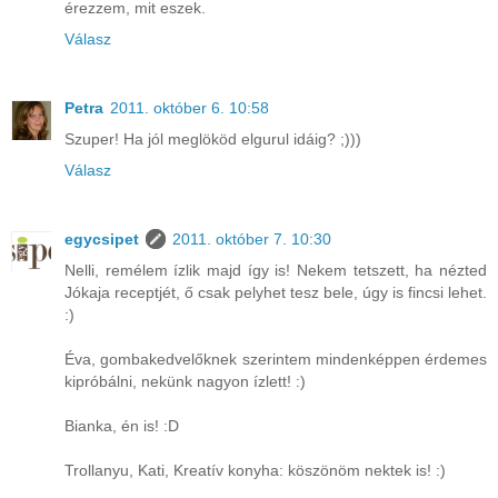
érezzem, mit eszek.
Válasz
Petra
2011. október 6. 10:58
Szuper! Ha jól meglököd elgurul idáig? ;)))
Válasz
egycsipet
2011. október 7. 10:30
Nelli, remélem ízlik majd így is! Nekem tetszett, ha nézted
Jókaja receptjét, ő csak pelyhet tesz bele, úgy is fincsi lehet.
:)
Éva, gombakedvelőknek szerintem mindenképpen érdemes
kipróbálni, nekünk nagyon ízlett! :)
Bianka, én is! :D
Trollanyu, Kati, Kreatív konyha: köszönöm nektek is! :)