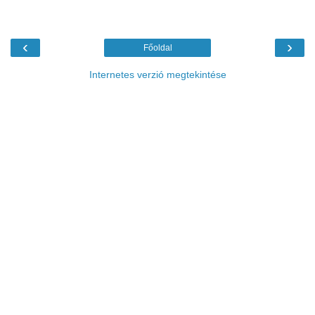
‹
›
Főoldal
Internetes verzió megtekintése