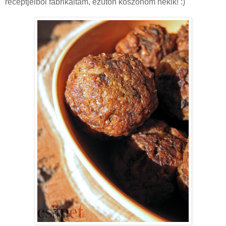
receptjeiből fabrikáltam, ezúton köszönöm nekik! :)