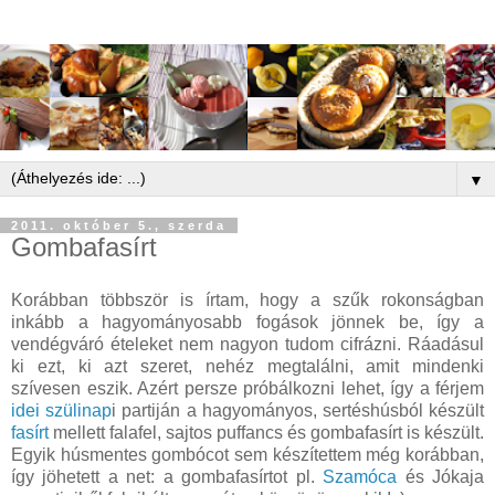
▼
2011. október 5., szerda
Gombafasírt
Korábban többször is írtam, hogy a szűk rokonságban
inkább a hagyományosabb fogások jönnek be, így a
vendégváró ételeket nem nagyon tudom cifrázni. Ráadásul
ki ezt, ki azt szeret, nehéz megtalálni, amit mindenki
szívesen eszik. Azért persze próbálkozni lehet, így a férjem
idei szülinap
i partiján a hagyományos, sertéshúsból készült
fasírt
mellett falafel, sajtos puffancs és gombafasírt is készült.
Egyik húsmentes gombócot sem készítettem még korábban,
így jöhetett a net: a gombafasírtot pl.
Szamóca
és Jókaja