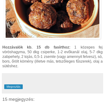
Hozzávalók kb. 15 db fasírthoz:
1 közepes fej
vöröshagyma, 50 dkg csiperke, 1-2 evőkanál olaj, 5-7 dkg
zabpehely, 2 tojás, 0,5-1 zsemle (vagy amennyit felvesz), só,
bors, őrölt kömény (illetve más, tetszőleges fűszerek), olaj a
sütéshez.
Megosztás
15 megjegyzés: