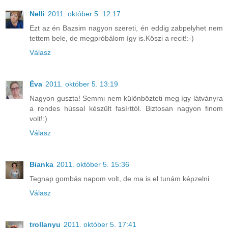
Nelli
2011. október 5. 12:17
Ezt az én Bazsim nagyon szereti, én eddig zabpelyhet nem
tettem bele, de megpróbálom így is.Köszi a recit!:-)
Válasz
Éva
2011. október 5. 13:19
Nagyon guszta! Semmi nem különbözteti meg így látványra
a rendes hússal készűlt fasírttól. Biztosan nagyon finom
volt!:)
Válasz
Bianka
2011. október 5. 15:36
Tegnap gombás napom volt, de ma is el tunám képzelni
Válasz
trollanyu
2011. október 5. 17:41