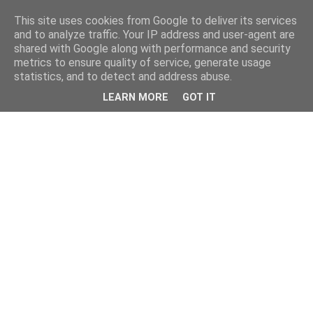
This site uses cookies from Google to deliver its services
and to analyze traffic. Your IP address and user-agent are
shared with Google along with performance and security
metrics to ensure quality of service, generate usage
statistics, and to detect and address abuse.
LEARN MORE
GOT IT