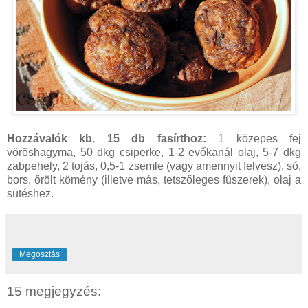
Hozzávalók kb. 15 db fasírthoz:
1 közepes fej
vöröshagyma, 50 dkg csiperke, 1-2 evőkanál olaj, 5-7 dkg
zabpehely, 2 tojás, 0,5-1 zsemle (vagy amennyit felvesz), só,
bors, őrölt kömény (illetve más, tetszőleges fűszerek), olaj a
sütéshez.
Megosztás
15 megjegyzés: