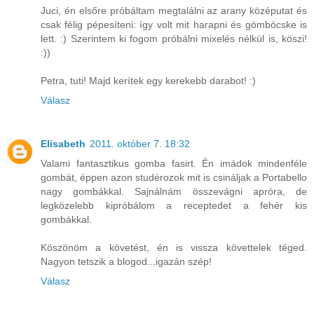
Juci, én elsőre próbáltam megtalálni az arany középutat és
csak félig pépesíteni: így volt mit harapni és gömböcske is
lett. :) Szerintem ki fogom próbálni mixelés nélkül is, köszi!
:))
Petra, tuti! Majd kerítek egy kerekebb darabot! :)
Válasz
Elisabeth
2011. október 7. 18:32
Valami fantasztikus gomba fasirt. Én imádok mindenféle
gombát, éppen azon studérozok mit is csináljak a Portabello
nagy gombákkal. Sajnálnám összevágni apróra, de
legközelebb kipróbálom a receptedet a fehér kis
gombákkal.
Köszönöm a követést, én is vissza követtelek téged.
Nagyon tetszik a blogod...igazán szép!
Válasz