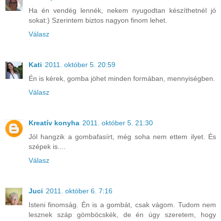
Ha én vendég lennék, nekem nyugodtan készíthetnél jó
sokat:) Szerintem biztos nagyon finom lehet.
Válasz
Kati
2011. október 5. 20:59
Én is kérek, gomba jöhet minden formában, mennyiségben.
Válasz
Kreatív konyha
2011. október 5. 21:30
Jól hangzik a gombafasírt, még soha nem ettem ilyet. És
szépek is....
Válasz
Juci
2011. október 6. 7:16
Isteni finomság. Én is a gombát, csak vágom. Tudom nem
lesznek száp gömböcskék, de én úgy szeretem, hogy