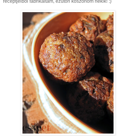
receptjeiből fabrikáltam, ezúton köszönöm nekik! :)