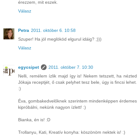
érezzem, mit eszek.
Válasz
Petra
2011. október 6. 10:58
Szuper! Ha jól meglököd elgurul idáig? ;)))
Válasz
egycsipet
2011. október 7. 10:30
Nelli, remélem ízlik majd így is! Nekem tetszett, ha nézted
Jókaja receptjét, ő csak pelyhet tesz bele, úgy is fincsi lehet.
:)
Éva, gombakedvelőknek szerintem mindenképpen érdemes
kipróbálni, nekünk nagyon ízlett! :)
Bianka, én is! :D
Trollanyu, Kati, Kreatív konyha: köszönöm nektek is! :)