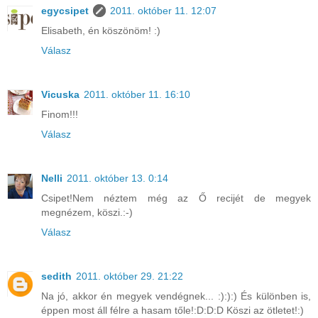
egycsipet
2011. október 11. 12:07
Elisabeth, én köszönöm! :)
Válasz
Vicuska
2011. október 11. 16:10
Finom!!!
Válasz
Nelli
2011. október 13. 0:14
Csipet!Nem néztem még az Ő recijét de megyek
megnézem, köszi.:-)
Válasz
sedith
2011. október 29. 21:22
Na jó, akkor én megyek vendégnek... :):):) És különben is,
éppen most áll félre a hasam tőle!:D:D:D Köszi az ötletet!:)