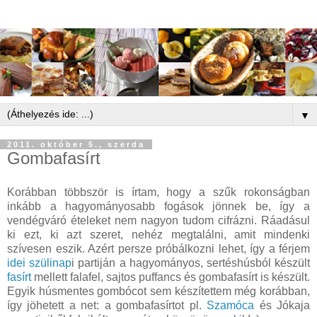
▼
2011. október 5., szerda
Gombafasírt
Korábban többször is írtam, hogy a szűk rokonságban
inkább a hagyományosabb fogások jönnek be, így a
vendégváró ételeket nem nagyon tudom cifrázni. Ráadásul
ki ezt, ki azt szeret, nehéz megtalálni, amit mindenki
szívesen eszik. Azért persze próbálkozni lehet, így a férjem
idei szülinap
i partiján a hagyományos, sertéshúsból készült
fasírt
mellett falafel, sajtos puffancs és gombafasírt is készült.
Egyik húsmentes gombócot sem készítettem még korábban,
így jöhetett a net: a gombafasírtot pl.
Szamóca
és Jókaja