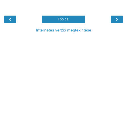
‹
›
Főoldal
Internetes verzió megtekintése