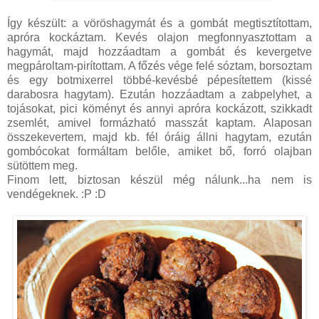
Így készült: a vöröshagymát és a gombát megtisztítottam,
apróra kockáztam. Kevés olajon megfonnyasztottam a
hagymát, majd hozzáadtam a gombát és kevergetve
megpároltam-pirítottam. A főzés vége felé sóztam, borsoztam
és egy botmixerrel többé-kevésbé pépesítettem (kissé
darabosra hagytam). Ezután hozzáadtam a zabpelyhet, a
tojásokat, pici köményt és annyi apróra kockázott, szikkadt
zsemlét, amivel formázható masszát kaptam. Alaposan
összekevertem, majd kb. fél óráig állni hagytam, ezután
gombócokat formáltam belőle, amiket bő, forró olajban
sütöttem meg.
Finom lett, biztosan készül még nálunk...ha nem is
vendégeknek. :P :D