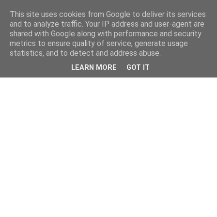
This site uses cookies from Google to deliver its services
and to analyze traffic. Your IP address and user-agent are
shared with Google along with performance and security
metrics to ensure quality of service, generate usage
statistics, and to detect and address abuse.
LEARN MORE
GOT IT