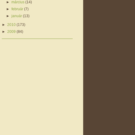
►
március
(14)
►
február
(7)
►
január
(13)
►
2010
(173)
►
2009
(84)