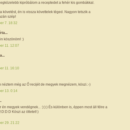
 legközelebb kipróbálom a receptedet a fehér kis gombákkal.
követést, én is vissza követtelek téged. Nagyon tetszik a
azán szép!
er 7. 18:32
írta...
én köszönöm! :)
er 11. 12:07
a...
er 11. 16:10
 néztem még az Ő recijét de megyek megnézem, köszi.:-)
er 13. 0:14
..
r én megyek vendégnek... :):):) És különben is, éppen most áll félre a
:D:D:D Köszi az ötletet!:)
ber 29. 21:22