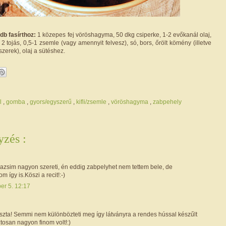
db fasírthoz:
1 közepes fej vöröshagyma, 50 dkg csiperke, 1-2 evőkanál olaj,
2 tojás, 0,5-1 zsemle (vagy amennyit felvesz), só, bors, őrölt kömény (illetve
szerek), olaj a sütéshez.
el
,
gomba
,
gyors/egyszerű
,
kifli/zsemle
,
vöröshagyma
,
zabpehely
zés :
Bazsim nagyon szereti, én eddig zabpelyhet nem tettem bele, de
 így is.Köszi a recit!:-)
er 5. 12:17
zta! Semmi nem különbözteti meg így látványra a rendes hússal készűlt
iztosan nagyon finom volt!:)