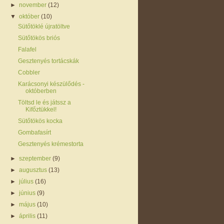
►
november
(12)
▼
október
(10)
Sütőtöklé újratöltve
Sütőtökös briós
Falafel
Gesztenyés tortácskák
Cobbler
Karácsonyi készülődés -
októberben
Töltsd le és játssz a
Kifőztükkel!
Sütőtökös kocka
Gombafasírt
Gesztenyés krémestorta
►
szeptember
(9)
►
augusztus
(13)
►
július
(16)
►
június
(9)
►
május
(10)
►
április
(11)