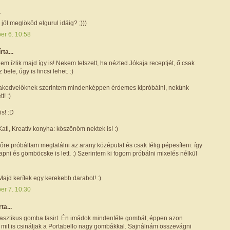
.
jól meglököd elgurul idáig? ;)))
er 6. 10:58
írta...
lem ízlik majd így is! Nekem tetszett, ha nézted Jókaja receptjét, ő csak
 bele, úgy is fincsi lehet. :)
kedvelőknek szerintem mindenképpen érdemes kipróbálni, nekünk
t! :)
is! :D
Kati, Kreatív konyha: köszönöm nektek is! :)
sőre próbáltam megtalálni az arany középutat és csak félig pépesíteni: így
rapni és gömböcske is lett. :) Szerintem ki fogom próbálni mixelés nélkül
! Majd kerítek egy kerekebb darabot! :)
er 7. 10:30
rta...
tasztikus gomba fasirt. Én imádok mindenféle gombát, éppen azon
 mit is csináljak a Portabello nagy gombákkal. Sajnálnám összevágni