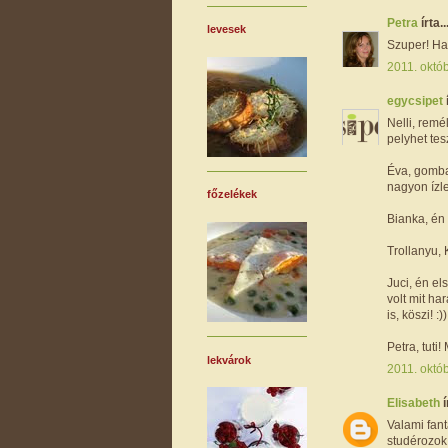
Petra
írta..
levesek
Szuper! Ha 
2011. októb
egycsipet
Nelli, remé
pelyhet tesz
Éva, gomba
nagyon ízlet
főzelékek
Bianka, én 
Trollanyu, 
Juci, én el
volt mit ha
is, köszi! :))
Petra, tuti
lekvárok
2011. októb
Elisabeth
í
Valami fan
studérozok