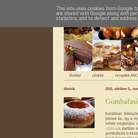
This site uses cookies from Google to 
are shared with Google along with per
statistics, and to detect and address
főoldal
címkék
receptek AB
fánkok
2011. október 5., sz
Gombafasí
Korábban többszö
jönnek be, így a ve
nehéz megtalálni, a
szülinap
i partiján
gombafasírt is készü