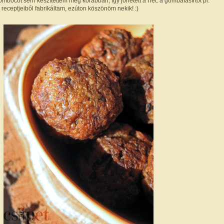
mbócot sem készítettem még korábban, így jöhetett a net: a gombafasírtot pl.
receptjeiből fabrikáltam, ezúton köszönöm nekik! :)