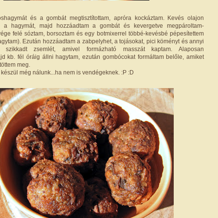
röshagymát és a gombát megtisztítottam, apróra kockáztam. Kevés olajon
m a hagymát, majd hozzáadtam a gombát és kevergetve megpároltam-
s vége felé sóztam, borsoztam és egy botmixerrel többé-kevésbé pépesítettem
agytam). Ezután hozzáadtam a zabpelyhet, a tojásokat, pici köményt és annyi
t, szikkadt zsemlét, amivel formázható masszát kaptam. Alaposan
d kb. fél óráig állni hagytam, ezután gombócokat formáltam belőle, amiket
ütöttem meg.
n készül még nálunk...ha nem is vendégeknek. :P :D