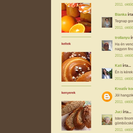
2011. októb
Bianka
írta
Tegnap gom
2011. októb
trollanyu
ír
keltek
Ha én vend
nagyon fin
2011. októb
Kati
írta...
Én is kére
2011. októb
Kreatív k
kenyerek
Jól hangzik
2011. októb
Juci
írta...
Isteni fin
gömböcskék
2011. októb