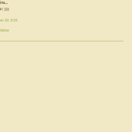
írta...
! ;))))
er 30. 8:55
ldése