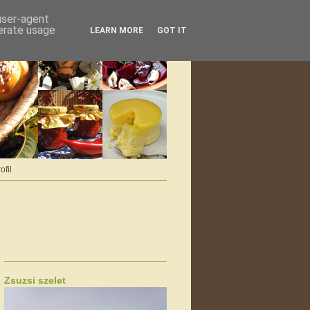
 user-agent
nerate usage
LEARN MORE
GOT IT
ofil
Zsuzsi szelet