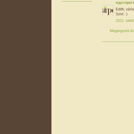
egycsipet
Edith, várlak
Szivi. :)
2011. októb
Megjegyzés kü