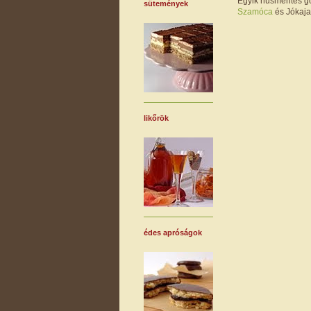
Egyik húsmentes go
sütemények
Szamóca
és Jókaja 
likőrök
édes apróságok