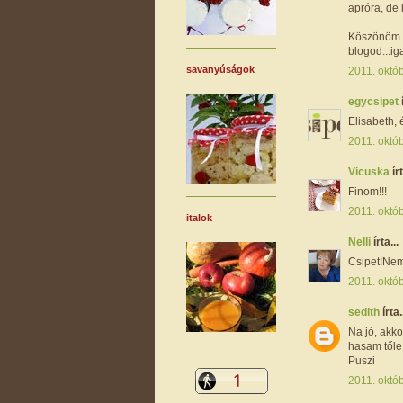
apróra, de
Köszönöm a 
blogod...ig
savanyúságok
2011. októb
egycsipet
Elisabeth, 
2011. októb
Vicuska
írt
Finom!!!
2011. októb
italok
Nelli
írta...
Csipet!Nem
2011. októb
sedith
írta.
Na jó, akko
hasam tőle!
Puszi
2011. októ