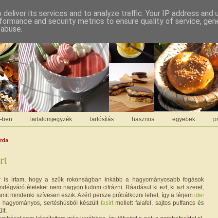
deliver its services and to analyze traffic. Your IP address and
formance and security metrics to ensure quality of service, ge
 abuse.
C-ben
tartalomjegyzék
tartósítás
hasznos
egyebek
pr
erda
rt
r is írtam, hogy a szűk rokonságban inkább a hagyományosabb fogások
ndégváró ételeket nem nagyon tudom cifrázni. Ráadásul ki ezt, ki azt szeret,
mit mindenki szívesen eszik. Azért persze próbálkozni lehet, így a férjem
idei
 a hagyományos, sertéshúsból készült
fasírt
mellett falafel, sajtos puffancs és
lt.