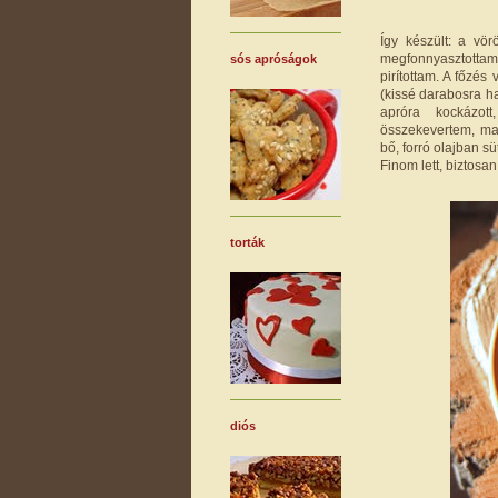
Így készült: a vö
megfonnyasztotta
sós apróságok
pirítottam. A főzé
(kissé darabosra h
apróra kockázot
összekevertem, maj
bő, forró olajban s
Finom lett, biztosa
torták
diós