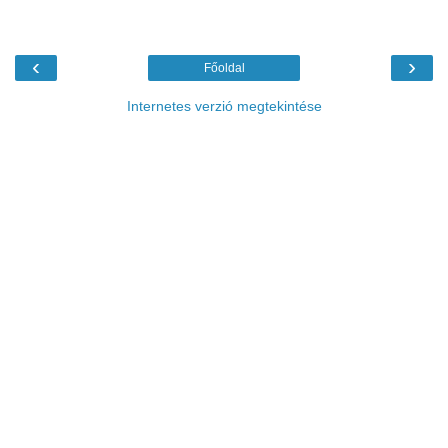
‹
›
Főoldal
Internetes verzió megtekintése