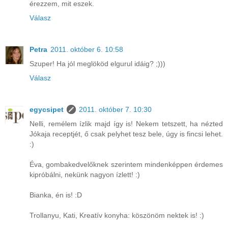
érezzem, mit eszek.
Válasz
Petra
2011. október 6. 10:58
Szuper! Ha jól meglököd elgurul idáig? ;)))
Válasz
egycsipet
2011. október 7. 10:30
Nelli, remélem ízlik majd így is! Nekem tetszett, ha nézted
Jókaja receptjét, ő csak pelyhet tesz bele, úgy is fincsi lehet.
:)
Éva, gombakedvelőknek szerintem mindenképpen érdemes
kipróbálni, nekünk nagyon ízlett! :)
Bianka, én is! :D
Trollanyu, Kati, Kreatív konyha: köszönöm nektek is! :)