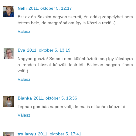
Nelli
2011. október 5. 12:17
Ezt az én Bazsim nagyon szereti, én eddig zabpelyhet nem
tettem bele, de megpróbálom így is.Köszi a recit!:-)
Válasz
Éva
2011. október 5. 13:19
Nagyon guszta! Semmi nem különbözteti meg így látványra
a rendes hússal készűlt fasírttól. Biztosan nagyon finom
volt!:)
Válasz
Bianka
2011. október 5. 15:36
Tegnap gombás napom volt, de ma is el tunám képzelni
Válasz
trollanyu
2011. október 5. 17:41