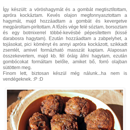
Így készült: a vöröshagymát és a gombát megtisztítottam,
apróra kockáztam. Kevés olajon megfonnyasztottam a
hagymát, majd hozzáadtam a gombát és kevergetve
megpároltam-pirítottam. A főzés vége felé sóztam, borsoztam
és egy botmixerrel többé-kevésbé pépesítettem (kissé
darabosra hagytam). Ezután hozzáadtam a zabpelyhet, a
tojásokat, pici köményt és annyi apróra kockázott, szikkadt
zsemlét, amivel formázható masszát kaptam. Alaposan
összekevertem, majd kb. fél óráig állni hagytam, ezután
gombócokat formáltam belőle, amiket bő, forró olajban
sütöttem meg.
Finom lett, biztosan készül még nálunk...ha nem is
vendégeknek. :P :D