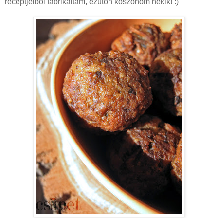
receptjeiből fabrikáltam, ezúton köszönöm nekik! :)