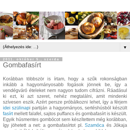
▼
2011. október 5., szerda
Gombafasírt
Korábban többször is írtam, hogy a szűk rokonságban
inkább a hagyományosabb fogások jönnek be, így a
vendégváró ételeket nem nagyon tudom cifrázni. Ráadásul
ki ezt, ki azt szeret, nehéz megtalálni, amit mindenki
szívesen eszik. Azért persze próbálkozni lehet, így a férjem
idei szülinap
i partiján a hagyományos, sertéshúsból készült
fasírt
mellett falafel, sajtos puffancs és gombafasírt is készült.
Egyik húsmentes gombócot sem készítettem még korábban,
így jöhetett a net: a gombafasírtot pl.
Szamóca
és Jókaja