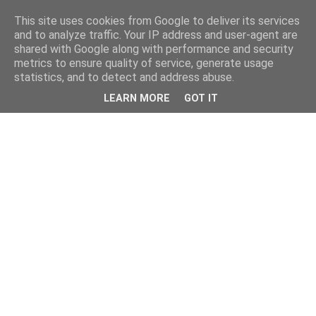
This site uses cookies from Google to deliver its services
and to analyze traffic. Your IP address and user-agent are
shared with Google along with performance and security
metrics to ensure quality of service, generate usage
statistics, and to detect and address abuse.
LEARN MORE
GOT IT