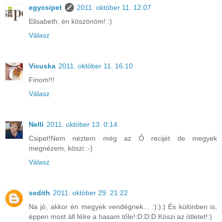
egycsipet
2011. október 11. 12:07
Elisabeth, én köszönöm! :)
Válasz
Vicuska
2011. október 11. 16:10
Finom!!!
Válasz
Nelli
2011. október 13. 0:14
Csipet!Nem néztem még az Ő recijét de megyek
megnézem, köszi.:-)
Válasz
sedith
2011. október 29. 21:22
Na jó, akkor én megyek vendégnek... :):):) És különben is,
éppen most áll félre a hasam tőle!:D:D:D Köszi az ötletet!:)