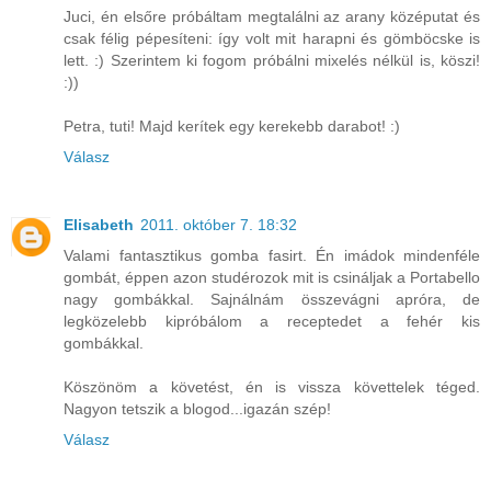
Juci, én elsőre próbáltam megtalálni az arany középutat és
csak félig pépesíteni: így volt mit harapni és gömböcske is
lett. :) Szerintem ki fogom próbálni mixelés nélkül is, köszi!
:))
Petra, tuti! Majd kerítek egy kerekebb darabot! :)
Válasz
Elisabeth
2011. október 7. 18:32
Valami fantasztikus gomba fasirt. Én imádok mindenféle
gombát, éppen azon studérozok mit is csináljak a Portabello
nagy gombákkal. Sajnálnám összevágni apróra, de
legközelebb kipróbálom a receptedet a fehér kis
gombákkal.
Köszönöm a követést, én is vissza követtelek téged.
Nagyon tetszik a blogod...igazán szép!
Válasz