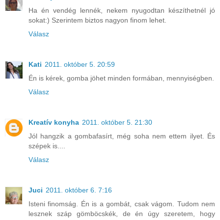
Ha én vendég lennék, nekem nyugodtan készíthetnél jó
sokat:) Szerintem biztos nagyon finom lehet.
Válasz
Kati
2011. október 5. 20:59
Én is kérek, gomba jöhet minden formában, mennyiségben.
Válasz
Kreatív konyha
2011. október 5. 21:30
Jól hangzik a gombafasírt, még soha nem ettem ilyet. És
szépek is....
Válasz
Juci
2011. október 6. 7:16
Isteni finomság. Én is a gombát, csak vágom. Tudom nem
lesznek száp gömböcskék, de én úgy szeretem, hogy