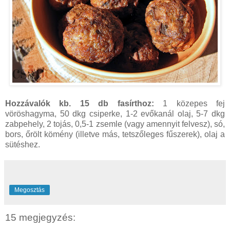
Hozzávalók kb. 15 db fasírthoz:
1 közepes fej
vöröshagyma, 50 dkg csiperke, 1-2 evőkanál olaj, 5-7 dkg
zabpehely, 2 tojás, 0,5-1 zsemle (vagy amennyit felvesz), só,
bors, őrölt kömény (illetve más, tetszőleges fűszerek), olaj a
sütéshez.
Megosztás
15 megjegyzés: