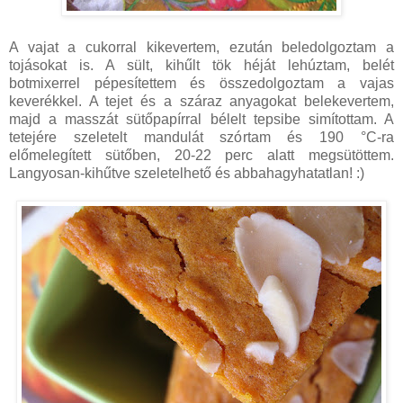
A vajat a cukorral kikevertem, ezután beledolgoztam a
tojásokat is. A sült, kihűlt tök héját lehúztam, belét
botmixerrel pépesítettem és összedolgoztam a vajas
keverékkel. A tejet és a száraz anyagokat belekevertem,
majd a masszát sütőpapírral bélelt tepsibe simítottam. A
tetejére szeletelt mandulát szórtam és 190 °C-ra
előmelegített sütőben, 20-22 perc alatt megsütöttem.
Langyosan-kihűtve szeletelhető és abbahagyhatatlan! :)