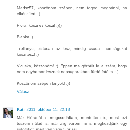
Marisz57, köszönöm szépen, nem fogod megbánni, ha
elkészíted! :)
Flóra, köszi és köszi! :)))
Bianka :)
Trollanyu, biztosan az lesz, mindig csuda finomságokat
készítesz! :)
Vicuska, köszönöm! :) Éppen ma görbült le a szám, hogy
nem egyhamar lesznek napsugarakban fürdő fotóim. :(
Köszönöm szépen lányok! :))
Válasz
Kati
2011. október 11. 22:18
Már Flóránál is megcsodáltam, mentettem is, most ezt
teszem nálad is, már alig várom mi is megkezdjünk egy
sütőtököt, mert van vagy 5 óriási.