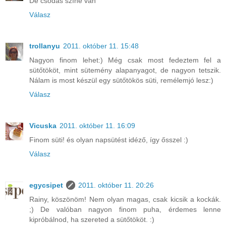
De csodás színe van
Válasz
trollanyu
2011. október 11. 15:48
Nagyon finom lehet:) Még csak most fedeztem fel a
sütőtököt, mint sütemény alapanyagot, de nagyon tetszik.
Nálam is most készül egy sütőtökös süti, remélemjó lesz:)
Válasz
Vicuska
2011. október 11. 16:09
Finom süti! és olyan napsütést idéző, így ősszel :)
Válasz
egycsipet
2011. október 11. 20:26
Rainy, köszönöm! Nem olyan magas, csak kicsik a kockák.
;) De valóban nagyon finom puha, érdemes lenne
kipróbálnod, ha szereted a sütőtököt. :)