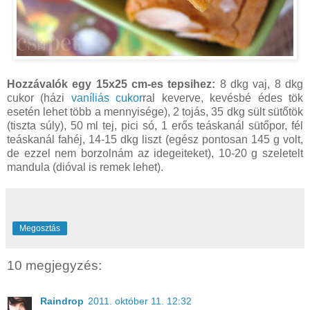
Hozzávalók egy 15x25 cm-es tepsihez:
8 dkg vaj, 8 dkg
cukor (házi
vaníliás cukor
ral keverve, kevésbé édes tök
esetén lehet több a mennyisége), 2 tojás, 35 dkg sült sütőtök
(tiszta súly), 50 ml tej, pici só, 1 erős teáskanál sütőpor, fél
teáskanál fahéj, 14-15 dkg liszt (egész pontosan 145 g volt,
de ezzel nem borzolnám az idegeiteket), 10-20 g szeletelt
mandula (dióval is remek lehet).
Megosztás
10 megjegyzés:
Raindrop
2011. október 11. 12:32