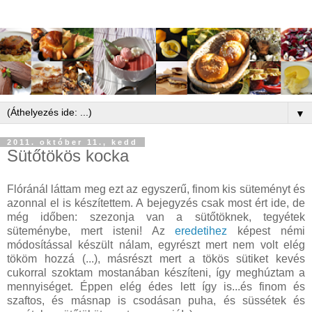
▼
2011. október 11., kedd
Sütőtökös kocka
Flóránál láttam meg ezt az egyszerű, finom kis süteményt és
azonnal el is készítettem. A bejegyzés csak most ért ide, de
még időben: szezonja van a sütőtöknek, tegyétek
süteménybe, mert isteni! Az
eredetihez
képest némi
módosítással készült nálam, egyrészt mert nem volt elég
tököm hozzá (...), másrészt mert a tökös sütiket kevés
cukorral szoktam mostanában készíteni, így meghúztam a
mennyiséget. Éppen elég édes lett így is...és finom és
szaftos, és másnap is csodásan puha, és süssétek és