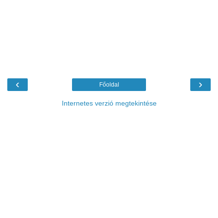
‹
›
Főoldal
Internetes verzió megtekintése