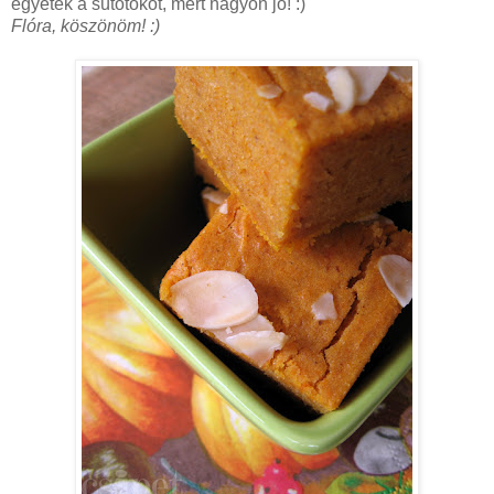
egyétek a sütőtököt, mert nagyon jó! :)
Flóra, köszönöm! :)