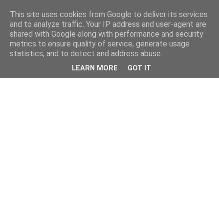
This site uses cookies from Google to deliver its services
and to analyze traffic. Your IP address and user-agent are
shared with Google along with performance and security
metrics to ensure quality of service, generate usage
statistics, and to detect and address abuse.
LEARN MORE
GOT IT