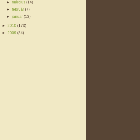
►
március
(14)
►
február
(7)
►
január
(13)
►
2010
(173)
►
2009
(84)