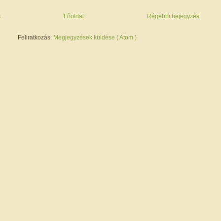
s
Főoldal
Régebbi bejegyzés
Feliratkozás:
Megjegyzések küldése ( Atom )