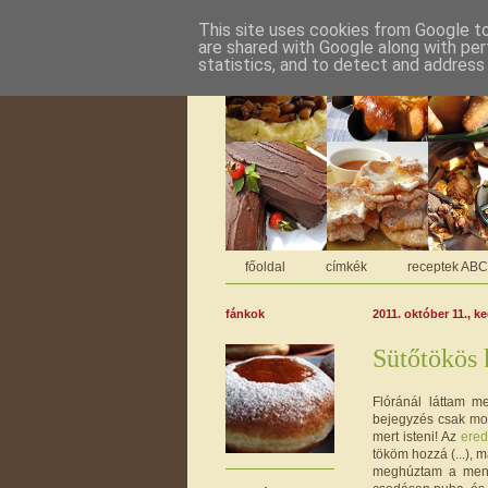
This site uses cookies from Google to 
are shared with Google along with per
statistics, and to detect and address
főoldal
címkék
receptek AB
fánkok
2011. október 11., k
Sütőtökös
Flóránál láttam m
bejegyzés csak mos
mert isteni! Az
ered
tököm hozzá (...), 
meghúztam a menny