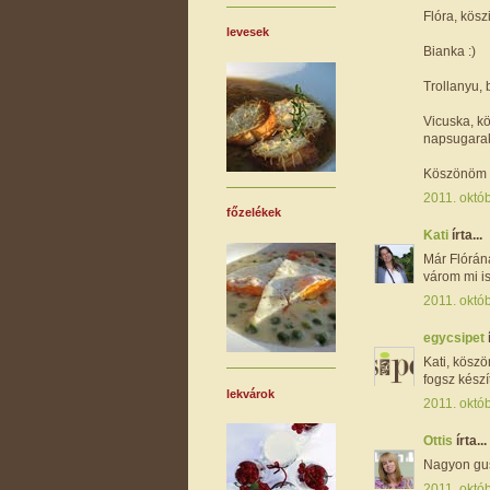
Flóra, köszi
levesek
Bianka :)
Trollanyu, 
Vicuska, k
napsugarakb
Köszönöm s
2011. októb
főzelékek
Kati
írta...
Már Flóráná
várom mi is
2011. októb
egycsipet
Kati, köszö
fogsz készí
lekvárok
2011. októ
Ottis
írta...
Nagyon gusz
2011. októ