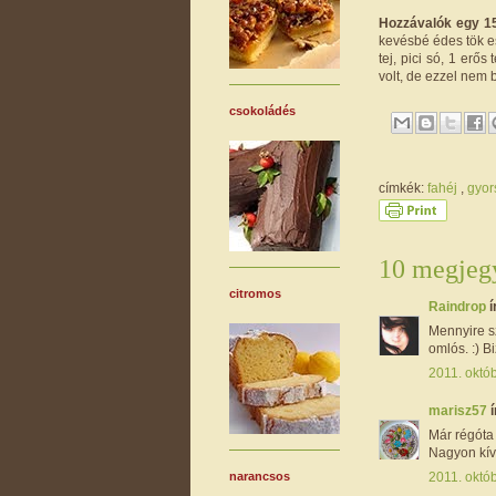
Hozzávalók egy 1
kevésbé édes tök es
tej, pici só, 1 erő
volt, de ezzel nem 
csokoládés
címkék:
fahéj
,
gyor
10 megjegy
citromos
Raindrop
í
Mennyire s
omlós. :) B
2011. októb
marisz57
í
Már régóta 
Nagyon kív
2011. októb
narancsos