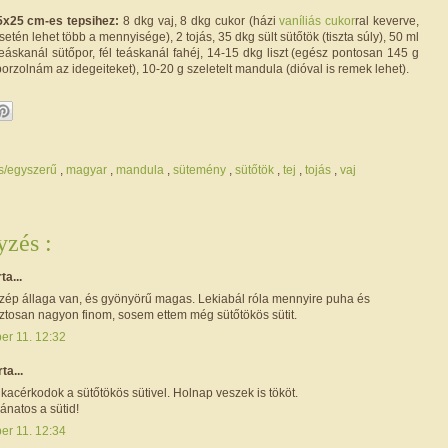
5x25 cm-es tepsihez:
8 dkg vaj, 8 dkg cukor (házi
vaníliás cukor
ral keverve,
etén lehet több a mennyisége), 2 tojás, 35 dkg sült sütőtök (tiszta súly), 50 ml
s teáskanál sütőpor, fél teáskanál fahéj, 14-15 dkg liszt (egész pontosan 145 g
borzolnám az idegeiteket), 10-20 g szeletelt mandula (dióval is remek lehet).
s/egyszerű
,
magyar
,
mandula
,
sütemény
,
sütőtök
,
tej
,
tojás
,
vaj
zés :
rta...
zép állaga van, és gyönyörű magas. Lekiabál róla mennyire puha és
iztosan nagyon finom, sosem ettem még sütőtökös sütit.
er 11. 12:32
rta...
kacérkodok a sütőtökös sütivel. Holnap veszek is tököt.
ánatos a sütid!
er 11. 12:34