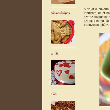
A vajat a cukorral
lehúztam, belét bo
sós apróságok
száraz anyagokat be
szeletelt mandulát
Langyosan-kihűtve 
torták
diós