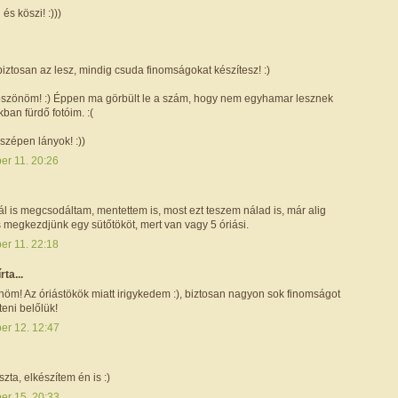
 és köszi! :)))
biztosan az lesz, mindig csuda finomságokat készítesz! :)
öszönöm! :) Éppen ma görbült le a szám, hogy nem egyhamar lesznek
an fürdő fotóim. :(
zépen lányok! :))
er 11. 20:26
l is megcsodáltam, mentettem is, most ezt teszem nálad is, már alig
 megkezdjünk egy sütőtököt, mert van vagy 5 óriási.
er 11. 22:18
írta...
nöm! Az óriástökök miatt irigykedem :), biztosan nagyon sok finomságot
teni belőlük!
ber 12. 12:47
ta, elkészítem én is :)
ber 15. 20:33