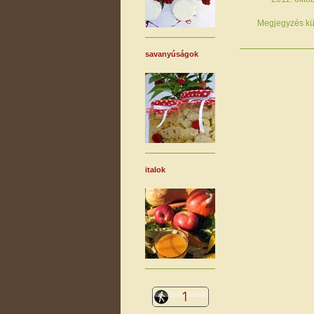
Megjegyzés kü
savanyúságok
italok