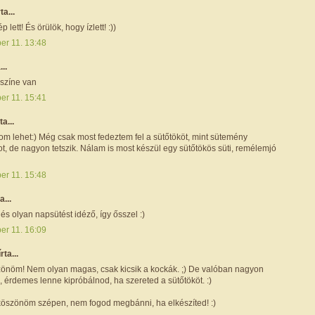
ta...
lett! És örülök, hogy ízlett! :))
er 11. 13:48
...
színe van
er 11. 15:41
ta...
om lehet:) Még csak most fedeztem fel a sütőtököt, mint sütemény
, de nagyon tetszik. Nálam is most készül egy sütőtökös süti, remélemjó
er 11. 15:48
a...
 és olyan napsütést idéző, így ősszel :)
er 11. 16:09
írta...
zönöm! Nem olyan magas, csak kicsik a kockák. ;) De valóban nagyon
 érdemes lenne kipróbálnod, ha szereted a sütőtököt. :)
köszönöm szépen, nem fogod megbánni, ha elkészíted! :)