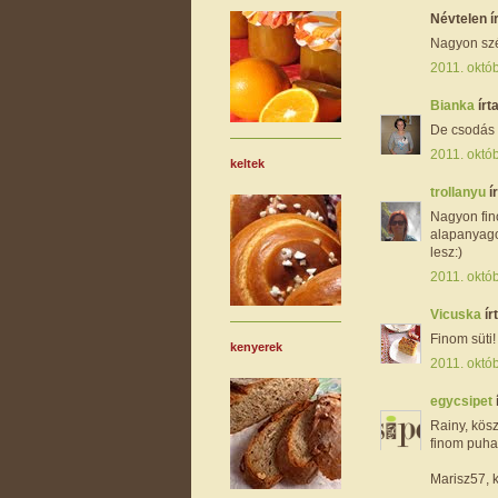
Névtelen ír
Nagyon szép 
2011. októb
Bianka
írta
De csodás 
2011. októb
keltek
trollanyu
ír
Nagyon fin
alapanyagot
lesz:)
2011. októb
Vicuska
írt
Finom süti!
kenyerek
2011. októb
egycsipet
Rainy, kös
finom puha,
Marisz57, 