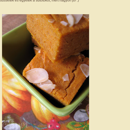
üssétek és egyétek a sütőtököt, mert nagyon jó! :)