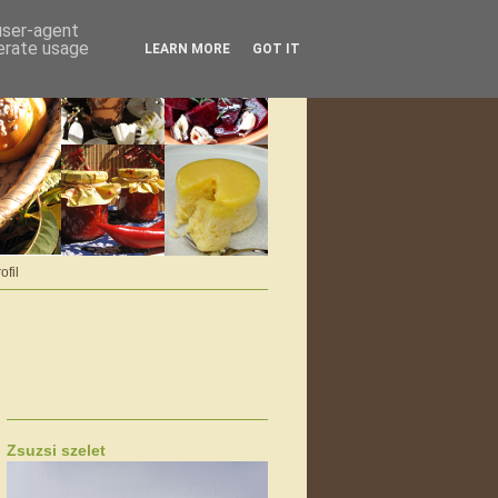
 user-agent
nerate usage
LEARN MORE
GOT IT
ofil
Zsuzsi szelet