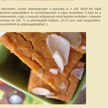
 kikevertem, ezután beledolgoztam a tojásokat is. A sült, kihűlt tök héját
tmixerrel pépesítettem és összedolgoztam a vajas keverékkel. A tejet és a
lekevertem, majd a masszát sütőpapírral bélelt tepsibe simítottam. A tetejére
 szórtam és 190 °C-ra előmelegített sütőben, 20-22 perc alatt megsütöttem.
szeletelhető és abbahagyhatatlan! :)