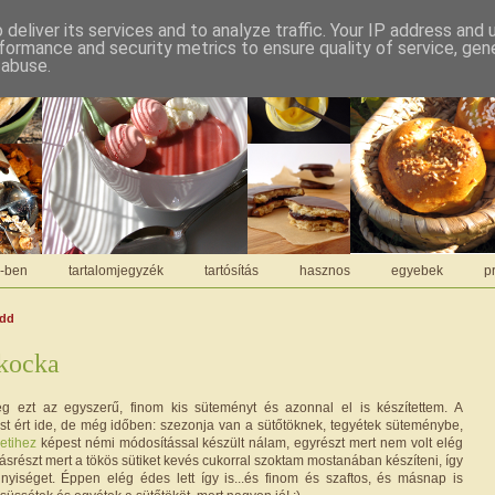
deliver its services and to analyze traffic. Your IP address and
formance and security metrics to ensure quality of service, ge
 abuse.
C-ben
tartalomjegyzék
tartósítás
hasznos
egyebek
pr
edd
 kocka
eg ezt az egyszerű, finom kis süteményt és azonnal el is készítettem. A
t ért ide, de még időben: szezonja van a sütőtöknek, tegyétek süteménybe,
etihez
képest némi módosítással készült nálam, egyrészt mert nem volt elég
másrészt mert a tökös sütiket kevés cukorral szoktam mostanában készíteni, így
iséget. Éppen elég édes lett így is...és finom és szaftos, és másnap is