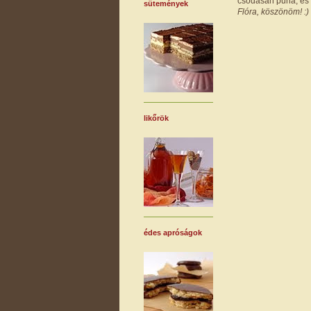
csodásan puha, és s
sütemények
Flóra, köszönöm! :)
likőrök
édes apróságok