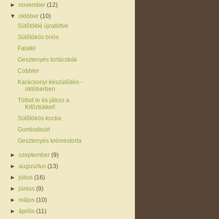
►
november
(12)
▼
október
(10)
Sütőtöklé újratöltve
Sütőtökös briós
Falafel
Gesztenyés tortácskák
Cobbler
Karácsonyi készülődés -
októberben
Töltsd le és játssz a
Kifőztükkel!
Sütőtökös kocka
Gombafasírt
Gesztenyés krémestorta
►
szeptember
(9)
►
augusztus
(13)
►
július
(16)
►
június
(9)
►
május
(10)
►
április
(11)