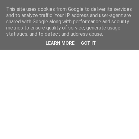
This site uses cookies from Google to deliver its services
and to analyze traffic. Your IP address and user-agent are
shared with Google along with performance and security
metrics to ensure quality of service, generate usage
statistics, and to detect and address abuse.
LEARN MORE
GOT IT