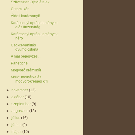
Szilveszteri-újévi ételek
Citromlikőr
Áldott karácsonyt!
Karácsonyi aprósütemények:
diós linzervirág
Karácsonyi aprósütemények:
néró
Csokis-vaníliás
gyümölcstorta
A mai bejegyzés...
Panettone
Mogyoró krémlikőr
M&M: molnárka és
mogyorókrémes kifli
►
november
(12)
►
október
(10)
►
szeptember
(9)
►
augusztus
(13)
►
július
(16)
►
június
(9)
►
május
(10)