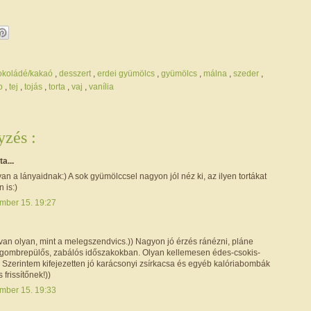
okoládé/kakaó
,
desszert
,
erdei gyümölcs
,
gyümölcs
,
málna
,
szeder
,
ap
,
tej
,
tojás
,
torta
,
vaj
,
vanília
zés :
ta...
van a lányaidnak:) A sok gyümölccsel nagyon jól néz ki, az ilyen tortákat
 is:)
mber 15. 19:27
 van olyan, mint a melegszendvics.)) Nagyon jó érzés ránézni, pláne
gombrepülős, zabálós időszakokban. Olyan kellemesen édes-csokis-
 Szerintem kifejezetten jó karácsonyi zsírkacsa és egyéb kalóriabombák
 frissítőnek!))
mber 15. 19:33