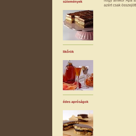
hogy amikor Apa az 
sütemények
azért csak összejött
likőrök
édes apróságok