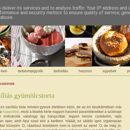
deliver its services and to analyze traffic. Your IP address and
formance and security metrics to ensure quality of service, ge
 abuse.
C-ben
tartalomjegyzék
tartósítás
hasznos
egyebek
pr
 csütörtök
íliás gyümölcstorta
s
és
vaníliás torta minden gyerek életében eljön, de az én lánykáiméban már
 a
nagyobbik
, most a kisebb kérte nagyon hasonló paraméterekkel a szülinapi
ni instrukciók valahogy így hangzottak: legyen benne csokikrém, rajta
yan eper, amit Apa szed kint a kertben. Hááát, ez utóbbi igen izgalmasan
ber közepén :D, ráadásul kisebbem nem is szereti az epret :O, de még jó,