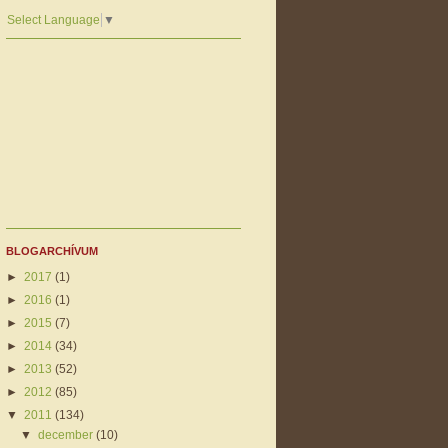
Select Language
▼
BLOGARCHÍVUM
►
2017
(1)
►
2016
(1)
►
2015
(7)
►
2014
(34)
►
2013
(52)
►
2012
(85)
▼
2011
(134)
▼
december
(10)