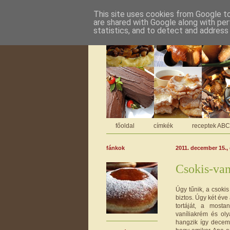
This site uses cookies from Google to 
are shared with Google along with per
statistics, and to detect and address
főoldal
címkék
receptek AB
fánkok
2011. december 15.,
Csokis-van
Úgy tűnik, a csoki
biztos. Úgy két éve
tortáját, a mosta
vaníliakrém és ol
hangzik így decem