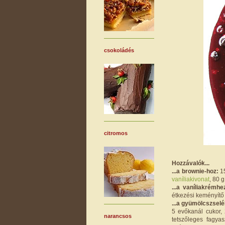
csokoládés
citromos
Hozzávalók...
...a brownie-hoz:
15
vaníliakivonat
, 80 
...a vaníliakrémhe
étkezési keményítő 
...a gyümölcszselé
5 evőkanál cukor,
narancsos
tetszőleges fagya