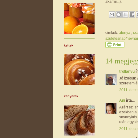
akármi...).
címkék:
áfonya
,
cs
születésnap/névn
keltek
14 megjegy
trollanyu
ír
Jó ízlésük 
szeretem én
2011. dece
kenyerek
Ani
írta...
Azért ez is
ezekben a 
savanykás.
után egy kis
2011. dece