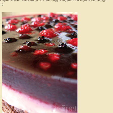
epret szedte, akkor annyit szedett, hogy a fagyasztóba is jutott belőle, így
. ;)