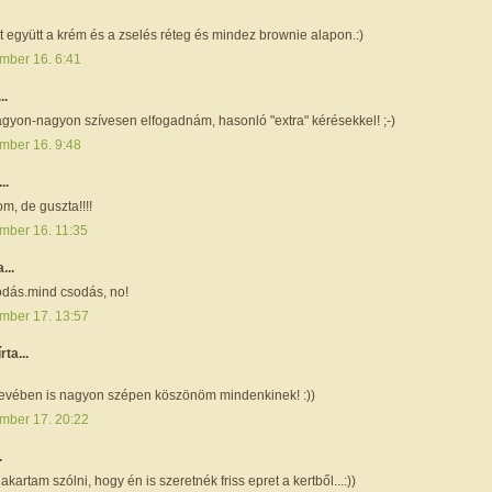
 együtt a krém és a zselés réteg és mindez brownie alapon.:)
mber 16. 6:41
..
agyon-nagyon szívesen elfogadnám, hasonló "extra" kérésekkel! ;-)
mber 16. 9:48
..
m, de guszta!!!!
mber 16. 11:35
a...
sodás.mind csodás, no!
mber 17. 13:57
írta...
evében is nagyon szépen köszönöm mindenkinek! :))
mber 17. 20:22
.
kartam szólni, hogy én is szeretnék friss epret a kertből...:))