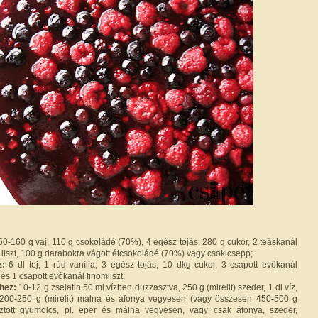
0-160 g vaj, 110 g csokoládé (70%), 4 egész tojás, 280 g cukor, 2 teáskanál
g liszt, 100 g darabokra vágott étcsokoládé (70%) vagy csokicsepp;
z:
6 dl tej, 1 rúd vanília, 3 egész tojás, 10 dkg cukor, 3 csapott evőkanál
és 1 csapott evőkanál finomliszt;
hez:
10-12 g zselatin 50 ml vízben duzzasztva, 250 g (mirelit) szeder, 1 dl víz,
 200-250 g (mirelit) málna és áfonya vegyesen (vagy összesen 450-500 g
sztott gyümölcs, pl. eper és málna vegyesen, vagy csak áfonya, szeder,