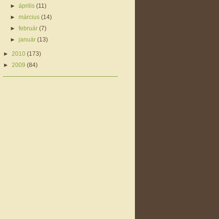
►
április
(11)
►
március
(14)
►
február
(7)
►
január
(13)
►
2010
(173)
►
2009
(84)