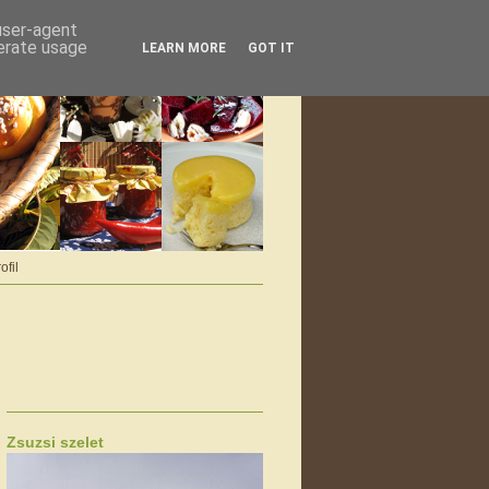
 user-agent
nerate usage
LEARN MORE
GOT IT
ofil
Zsuzsi szelet