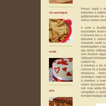
Persze végül a dr
turbóztam a legfelső
sós apróságok
gyűjteménybe, de a 
málna, hanem szede
A csoki a tésztáb
használtam, kissé 
A brownie-hoz a sü
tojásokat a cukorr
olvasztott csokit 
beleforgattam a da
egy darab sütőpapí
torták
nem éreztem lágyna
sütőpapírt lehúztam
csatolni rá).
A krémhez a tej 2/3
cukorral és a liszt
kihalászva - bele
simítottam, majd hű
A zseléhez a szedr
vízben duzzasztott
már csak addig főz
diós
csorgattam a zsel
formából kivágva tá