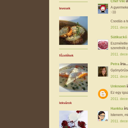
Chef Viki
í
A gyermeke
levesek
:-)))
Csodás a to
2011. dece
Sütikuckó
Eszméletle
szeretnék p
2011. dece
főzelékek
Petra
írta..
Gyönyörűség
2011. dece
Unknown
í
Ez egy igaz
2011. dece
lekvárok
Hankka
írt
Istenem, m
2011. dece