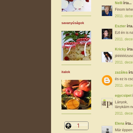
Nelli
írta...
Finom lehet
2011. dece
savanyúságok
Eszter
írta.
Ezt én is n
2011. dece
Kricky
írta.
jééééézuso
2011. dece
italok
zazálea
írt
és ez is c
2011. dece
egycsipet
Lányok,
lánykáim n
2011. dece
Elena
írta..
Már éppen a