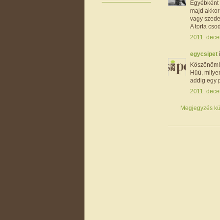
Egyébként 
majd akkor
vagy szeder
A torta cso
2011. dece
egycsipet
Köszönöm! 
Hűű, milyen
addig egy p
2011. dece
Megjegyzés kü