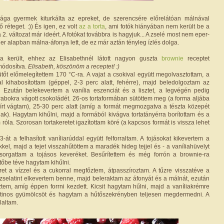
ága gyermek kiturkálta az epreket, de szerencsére előrelátóan málnával
 réteget. :)) És igen, ez volt
az a torta
, ami fotók hiányában nem került be a
2. változat már ideért. A fotókat továbbra is hagyjuk... A zselé most nem eper-
r alapban málna-áfonya lett, de ez már aztán tényleg ízlés dolga.
a került, ehhez az Elisabethnél látott nagyon guszta
brownie
receptet
módosítva.
Elisabeth, köszönöm a receptet! :)
tőt előmelegítettem 170 °C-ra. A vajat a csokival együtt megolvasztottam, a
al kihabosítottam (géppel, 2-3 perc alatt, fehérre), majd beledolgoztam az
is. Ezután belekevertem a vanília eszenciát és a lisztet, a legvégén pedig
rabokra vágott csokoládét. 26-os tortaformában sütöttem meg (a forma aljába
rt vágtam), 25-30 perc alatt (amíg a formát megmozgatva a tészta közepét
k). Hagytam kihűlni, majd a formából kivágva tortatányérra borítottam és a
 róla. Szorosan tortakeretet igazítottam köré (a kapcsos formát is vissza lehet
-át a felhasított vaníliarúddal együtt felforraltam. A tojásokat kikevertem a
ekkel, majd a tejet visszahűtöttem a maradék hideg tejjel és - a vaníliahüvelyt
csorgattam a tojásos keveréket. Besűrítettem és még forrón a brownie-ra
tőbe téve hagytam kihűlni.
et a vízzel és a cukorral megfőztem, átpasszíroztam. A tűzre visszatéve a
 zselatint elkevertem benne, majd beleraktam az áfonyát és a málnát, ezután
tem, amíg éppen forrni kezdett. Kicsit hagytam hűlni, majd a vaníliakrémre
atinos gyümölcsöt és hagytam a hűtőszekrényben teljesen megdermedni. A
laltam.