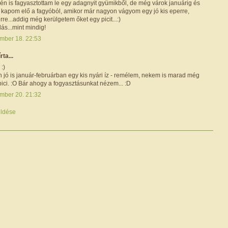
én is fagyasztottam le egy adagnyit gyümikből, de még várok januárig és
 kapom elő a fagyóból, amikor már nagyon vágyom egy jó kis eperre,
re...addig még kerülgetem őket egy picit...:)
dás...mint mindig!
mber 18. 22:53
írta...
:)
 jó is január-februárban egy kis nyári íz - remélem, nekem is marad még
ici. :O Bár ahogy a fogyasztásunkat nézem... :D
mber 20. 21:32
ldése