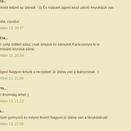
rta...
knek kitűnő az ízlésük :-))) És roppant ügyes kezű alkotó Anyukájuk van
rta, csodás!
mber 15. 20:47
írta...
n szép sütiket sütsz, csak ámulok és bámulok.Karácsonyra ki is
róbálni közülük párat.
mber 15. 20:59
.
es! Nagyon tetszik a recepted! Jó ízlése van a leányzónak. :)
mber 15. 21:08
rta...
i finomság lehet :)
mber 15. 21:23
a...
ilyen gyönyörű és milyen finom! Nagyon jó ízlése van a lánykáidnak!
mber 15. 22:55