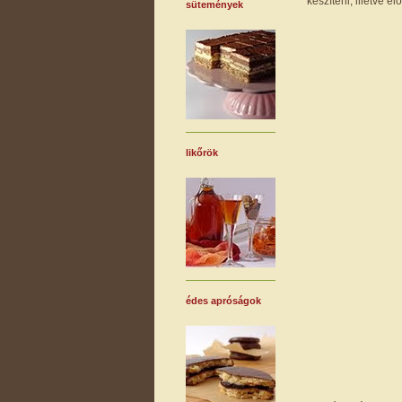
készíteni, illetve 
sütemények
likőrök
édes apróságok