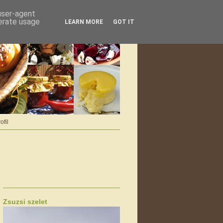
 user-agent
nerate usage
LEARN MORE
GOT IT
ofil
Zsuzsi szelet