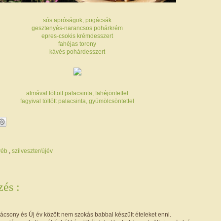
sós apróságok, pogácsák
gesztenyés-narancsos pohárkrém
epres-csokis krémdesszert
fahéjas torony
kávés pohárdesszert
almával töltött palacsinta, fahéjöntettel
fagyival töltött palacsinta, gyümölcsöntettel
yéb
,
szilveszter/újév
és :
ácsony és Új év között nem szokás babbal készült ételeket enni.