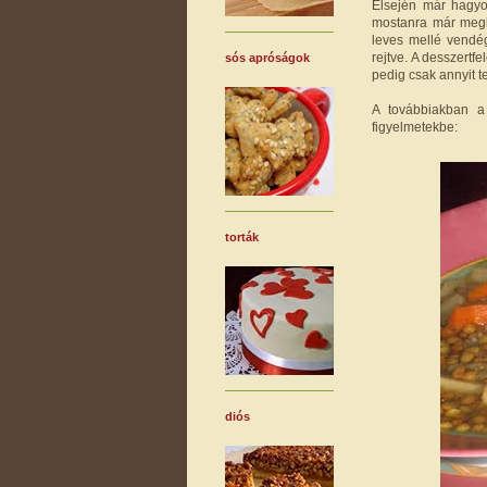
Elsején már hagyo
mostanra már megk
leves mellé vendég
rejtve. A desszertf
sós apróságok
pedig csak annyit te
A továbbiakban a
figyelmetekbe:
torták
diós