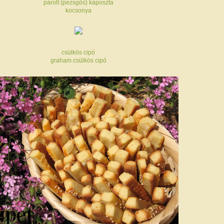
párolt (pezsgős) káposzta
kocsonya
csülkös cipó
graham csülkös cipó