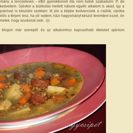
mány a lencseleves - ettől gyerekkorom óta nem tudok szabadulni :P, de
edveltem. Újévkor a búékolás mellett nálunk egyéb alkalom is akad, így a
váróval is készülni szoktam: itt jön a képbe kedvencünk a csülök, cipóba
elelős a férjem lesz, ha jól sejtem, házi hagyományt készül teremteni ezzel, én
hetek, hogy szurkolok neki. :)))
 blogon már szereplő és az alkalomhoz kapcsolható ételeket ajánlom