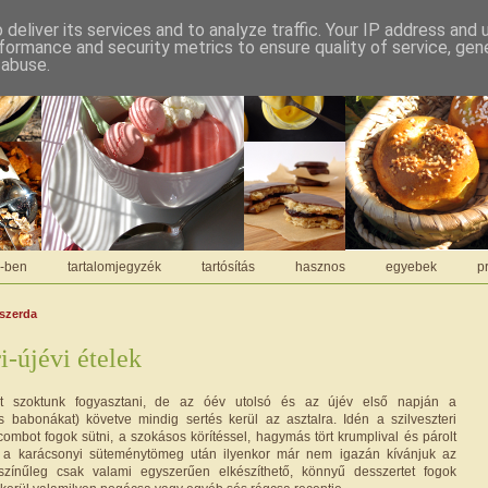
deliver its services and to analyze traffic. Your IP address and
formance and security metrics to ensure quality of service, ge
 abuse.
C-ben
tartalomjegyzék
tartósítás
hasznos
egyebek
pr
 szerda
i-újévi ételek
t szoktunk fogyasztani, de az óév utolsó és az újév első napján a
 babonákat) követve mindig sertés kerül az asztalra. Idén a szilveszteri
ombot fogok sütni, a szokásos körítéssel, hagymás tört krumplival és párolt
l a karácsonyi süteménytömeg után ilyenkor már nem igazán kívánjuk az
színűleg csak valami egyszerűen elkészíthető, könnyű desszertet fogok