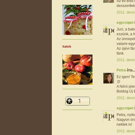
Az év első 
desszertké
2011. dece
egycsipet
Juci, a bab
eszünk, a h
Az ünnepek
valami egyé
italok
Az újévi fá
fánk.
2011. dece
Petra
írta..
Ez igen! Te
;D
A Néró jele
Boldog Új 
2011. dece
egycsipet
Petra, nyito
Nagyon örü
nektek is!
2011. dece