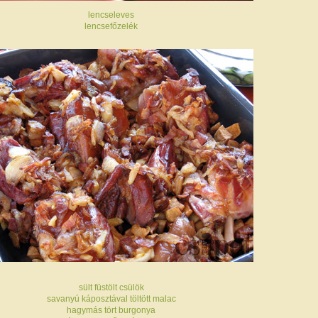
lencseleves
lencsefőzelék
sült füstölt csülök
savanyú káposztával töltött malac
hagymás tört burgonya