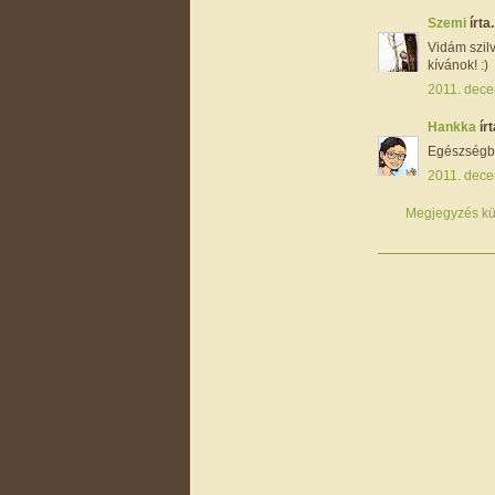
Szemi
írta.
Vidám szil
kívánok! :)
2011. dece
Hankka
írt
Egészségbe
2011. dece
Megjegyzés kü