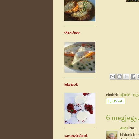
főzelékek
lekvárok
címkék:
ajánló
,
eg
6 megjegyz
Juci
írta...
Nálunk Kar
savanyúságok