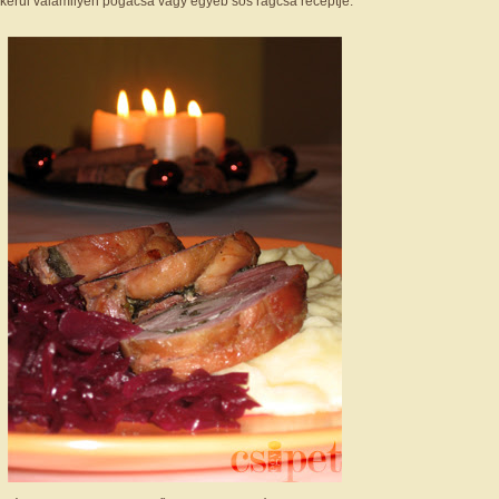
előkerül valamilyen pogácsa vagy egyéb sós rágcsa receptje.