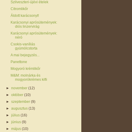
Szilveszteri-újévi ételek
Citromlikőr
Áldott karácsonyt!
Karácsonyi aprósütemények:
diós linzervirág
Karácsonyi aprósütemények:
néró
Csokis-vaníliás
gyümölcstorta
A mai bejegyzés...
Panettone
Mogyoró krémlikőr
M&M: molnárka és
mogyorókrémes kifli
►
november
(12)
►
október
(10)
►
szeptember
(9)
►
augusztus
(13)
►
július
(16)
►
június
(9)
►
május
(10)