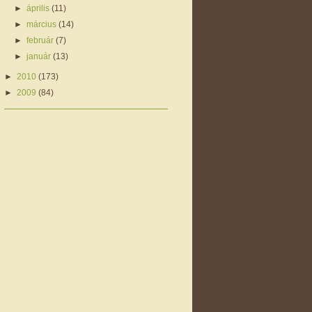
►
április
(11)
►
március
(14)
►
február
(7)
►
január
(13)
►
2010
(173)
►
2009
(84)