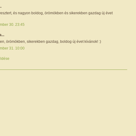
..
vesztert, és nagyon boldog, örömökben és sikerekben gazdag új évet
mber 30. 23:45
a...
n, örömökben, sikerekben gazdag, boldog új évet kívánok! :)
mber 31. 10:00
ldése