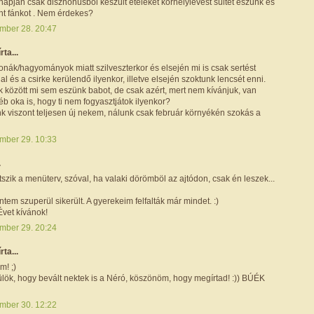
napján csak disznóhúsból készült ételeket korhelylevest sültet eszünk és
nt fánkot . Nem érdekes?
mber 28. 20:47
írta...
onák/hagyományok miatt szilveszterkor és elsején mi is csak sertést
al és a csirke kerülendő ilyenkor, illetve elsején szoktunk lencsét enni.
 között mi sem eszünk babot, de csak azért, mert nem kívánjuk, van
b oka is, hogy ti nem fogyasztjátok ilyenkor?
nk viszont teljesen új nekem, nálunk csak február környékén szokás a
mber 29. 10:33
.
tszik a menüterv, szóval, ha valaki dörömböl az ajtódon, csak én leszek...
ntem szuperül sikerült. A gyerekeim felfalták már mindet. :)
Évet kívánok!
mber 29. 20:24
írta...
m! ;)
lök, hogy bevált nektek is a Néró, köszönöm, hogy megírtad! :)) BÚÉK
mber 30. 12:22