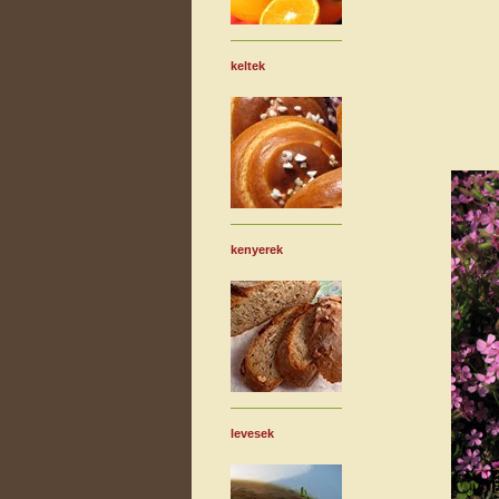
keltek
kenyerek
levesek