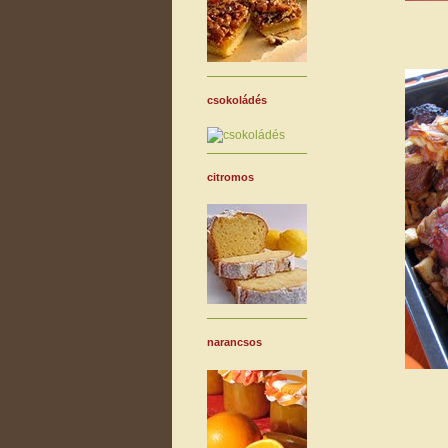
csokoládés
citromos
narancsos