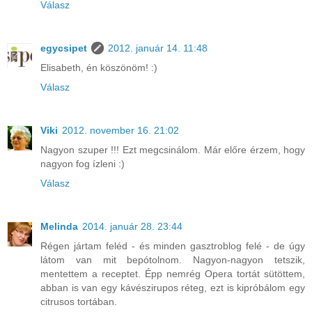
Válasz
egycsipet
2012. január 14. 11:48
Elisabeth, én köszönöm! :)
Válasz
Viki
2012. november 16. 21:02
Nagyon szuper !!! Ezt megcsinálom. Már előre érzem, hogy
nagyon fog ízleni :)
Válasz
Melinda
2014. január 28. 23:44
Régen jártam feléd - és minden gasztroblog felé - de úgy
látom van mit bepótolnom. Nagyon-nagyon tetszik,
mentettem a receptet. Épp nemrég Opera tortát sütöttem,
abban is van egy kávészirupos réteg, ezt is kipróbálom egy
citrusos tortában.