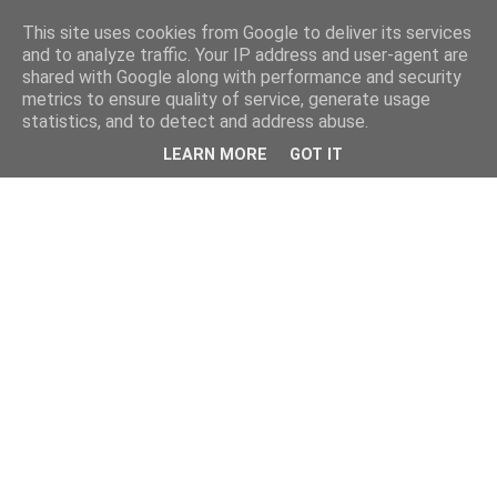
This site uses cookies from Google to deliver its services
and to analyze traffic. Your IP address and user-agent are
shared with Google along with performance and security
metrics to ensure quality of service, generate usage
statistics, and to detect and address abuse.
LEARN MORE
GOT IT