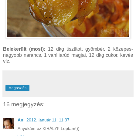
Belekerült (most):
12 dkg tisztított gyömbér, 2 közepes-
nagyobb narancs, 1 vaníliarúd magjai, 12 dkg cukor, kevés
víz.
Megosztás
16 megjegyzés:
Ani
2012. január 11. 11:37
Anyukám ez KIRÁLYI! Loptam!))