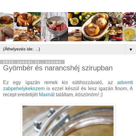
▼
2012. január 11., szerda
Gyömbér és narancshéj szirupban
Ez egy igazán remek kis sütihozzávaló, az
adventi
zabpehelykekszem
is ezzel készül és lesz igazán finom. A
recept eredetijét
Maxnál
találtam,
köszönöm! :)