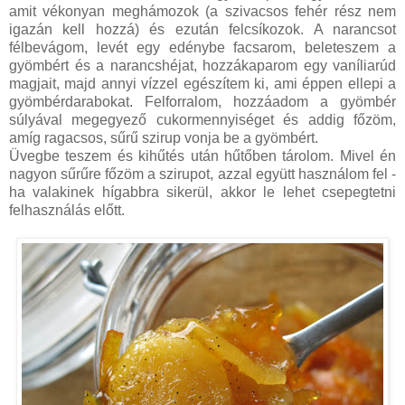
amit vékonyan meghámozok (a szivacsos fehér rész nem
igazán kell hozzá) és ezután felcsíkozok. A narancsot
félbevágom, levét egy edénybe facsarom, beleteszem a
gyömbért és a narancshéjat, hozzákaparom egy vaníliarúd
magjait, majd annyi vízzel egészítem ki, ami éppen ellepi a
gyömbérdarabokat. Felforralom, hozzáadom a gyömbér
súlyával megegyező cukormennyiséget és addig főzöm,
amíg ragacsos, sűrű szirup vonja be a gyömbért.
Üvegbe teszem és kihűtés után hűtőben tárolom. Mivel én
nagyon sűrűre főzöm a szirupot, azzal együtt használom fel -
ha valakinek hígabbra sikerül, akkor le lehet csepegtetni
felhasználás előtt.