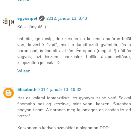
egycsipet
2012. január 13. 8:43
Köszi lányok! :)
babette, igen csíp, de szerintem a kellemes határon belül
van, kevésbé "vad", mint a kandírozott gyömbér, és a
narancshéj is finomít az ízén. Én éppen (megint :/) náthás
vagyok, azt hiszem, használok belőle állapotjavításra,
kifejezetten jól esik. ;D
Válasz
Elisabeth
2012. január 13. 19:32
Hat ez valami fantasztikus, es gyonyru szine van! Sokkal
finomabb hazilag keszitve, mint venni keszen. Sutesben
nagyon finom. A narancs meg kulonleges es csodas izt ad
hozza!
Koszonom a kedves szavaidat a blogomon:DDD