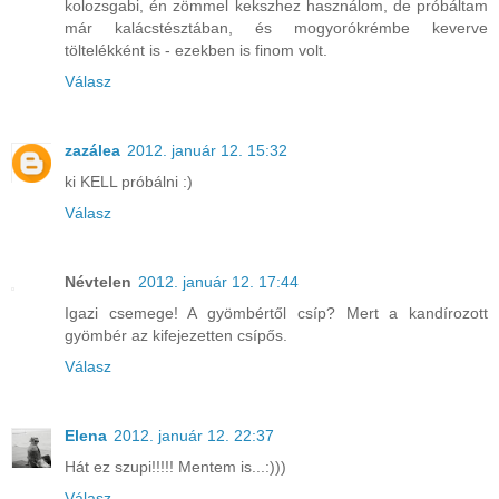
kolozsgabi, én zömmel kekszhez használom, de próbáltam
már kalácstésztában, és mogyorókrémbe keverve
töltelékként is - ezekben is finom volt.
Válasz
zazálea
2012. január 12. 15:32
ki KELL próbálni :)
Válasz
Névtelen
2012. január 12. 17:44
Igazi csemege! A gyömbértől csíp? Mert a kandírozott
gyömbér az kifejezetten csípős.
Válasz
Elena
2012. január 12. 22:37
Hát ez szupi!!!!! Mentem is...:)))
Válasz