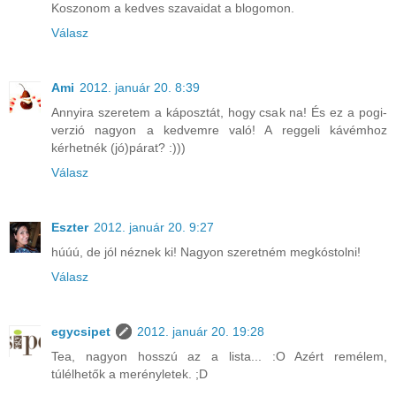
Koszonom a kedves szavaidat a blogomon.
Válasz
Ami
2012. január 20. 8:39
Annyira szeretem a káposztát, hogy csak na! És ez a pogi-
verzió nagyon a kedvemre való! A reggeli kávémhoz
kérhetnék (jó)párat? :)))
Válasz
Eszter
2012. január 20. 9:27
húúú, de jól néznek ki! Nagyon szeretném megkóstolni!
Válasz
egycsipet
2012. január 20. 19:28
Tea, nagyon hosszú az a lista... :O Azért remélem,
túlélhetők a merényletek. ;D