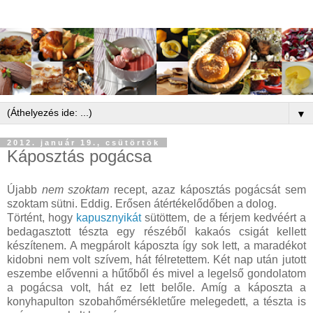
▼
2012. január 19., csütörtök
Káposztás pogácsa
Újabb
nem szoktam
recept, azaz káposztás pogácsát sem
szoktam sütni. Eddig. Erősen átértékelődőben a dolog.
Történt, hogy
kapusznyikát
sütöttem, de a férjem kedvéért a
bedagasztott tészta egy részéből kakaós csigát kellett
készítenem. A megpárolt káposzta így sok lett, a maradékot
kidobni nem volt szívem, hát félretettem. Két nap után jutott
eszembe elővenni a hűtőből és mivel a legelső gondolatom
a pogácsa volt, hát ez lett belőle. Amíg a káposzta a
konyhapulton szobahőmérsékletűre melegedett, a tészta is