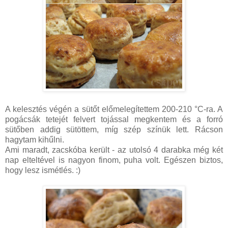
A kelesztés végén a sütőt előmelegítettem 200-210 °C-ra. A
pogácsák tetejét felvert tojással megkentem és a forró
sütőben addig sütöttem, míg szép színük lett. Rácson
hagytam kihűlni.
Ami maradt, zacskóba került - az utolsó 4 darabka még két
nap elteltével is nagyon finom, puha volt. Egészen biztos,
hogy lesz ismétlés. :)