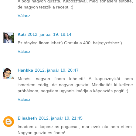
A pogi nagyon guszta. Káposztával, még sohasem sütötte,
de nagyon tetszik a recept. :)
Válasz
Kati
2012. január 19. 19:14
Ez tényleg finom lehet:) Gratula a 400. bejegyzéshez:)
Válasz
Hankka
2012. január 19. 20:47
Mesés, nagyon finom lehetett! A kapusznyikát nem
ismertem eddig, de nagyon guszta! Mindkettőt ki kellene
próbálnom, nagyfiam ugyanis imádja a káposztás pogit! :)
Válasz
Elisabeth
2012. január 19. 21:45
Imadom a kaposztas pogacsat, mar evek ota nem ettem.
Nagyon guszta es finom!