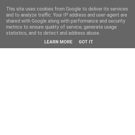
This site uses cookies from Google to deliver its services
and to analyze traffic. Your IP address and user-agent are
shared with Google along with performance and security
metrics to ensure quality of service, generate usage
statistics, and to detect and address abuse.
LEARN MORE
GOT IT