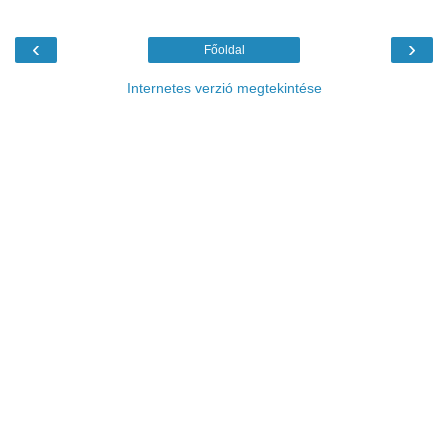
‹
›
Főoldal
Internetes verzió megtekintése