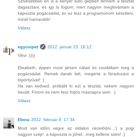
Szivesebben én is a kenyér sütő gépben tenném a tésztát
dagasztani, és igy is fogom, mert nagyon megkivántam a
káposzta pogácsádat, és ez lesz a programonom késziteni,
minél hamarabb!
Válasz
egycsipet
2012. január 23. 16:12
Vikvi :))))
Elisabeth, éppen most jártam nálad és csodáltam meg a
pogácsádat. Remek darab lett, megérte a fáradozást a
töpörtyűvel! :)
Ha van kedved, próbáld ki ezt a tésztát, nekem nagyon
bevált. Finom és nem lesz fojtós másnapra sem. :)
Válasz
Elena
2012. február 8. 17:34
Most van időm végre az oldalon nézelődni...;) a pogi
nagyon szép!..a káposzta is jöhet...meg kellene sütni! :)