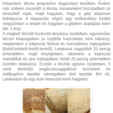
helyeztem, tészta programon dagasztani kezdtem. Amikor
már szépen összeállt a tészta, kanalanként hozzáadtam az
olvasztott vajat, majd hagytam, hogy a gép alaposan
kidolgozza. A dagasztás végén egy evőkanálnyi liszttel
megszórtam a tetejét és hagytam a gépben duplájára kelni
(kb. 2 óra).
A megkelt tésztát lisztezett deszkára borítottam, egyszerűen
kézzel kilapogattam (a nyújtófa használata nem hátrány),
megkentem a káposzta felével és harmadolva hajtogattam
(balról-jobbról-fentől-lentről). Letakarva nagyjából 20 percig
pihentettem, majd kinyújtottam, rákentem a káposzta
maradékát és újra hajtogattam. Ismét 20 percig pihentettem
(szintén letakarva). Ezután a tésztát ujjnyira nyújtottam, 5
centi átmérőjű pogácsaszaggatóval kiszúrtam és
sütőpapíros tepsibe rakosgattam (két tepsibe fért el).
Letakartam és egy órán keresztül kelni hagytam.