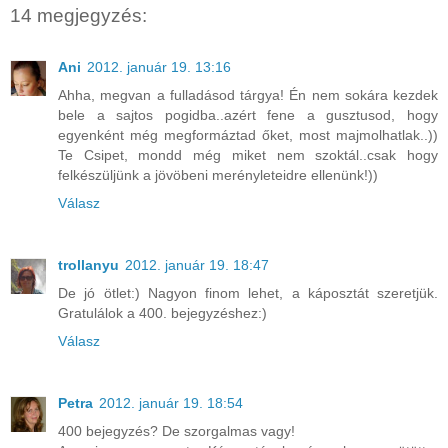
14 megjegyzés:
Ani
2012. január 19. 13:16
Ahha, megvan a fulladásod tárgya! Én nem sokára kezdek
bele a sajtos pogidba..azért fene a gusztusod, hogy
egyenként még megformáztad őket, most majmolhatlak..))
Te Csipet, mondd még miket nem szoktál..csak hogy
felkészüljünk a jövöbeni merényleteidre ellenünk!))
Válasz
trollanyu
2012. január 19. 18:47
De jó ötlet:) Nagyon finom lehet, a káposztát szeretjük.
Gratulálok a 400. bejegyzéshez:)
Válasz
Petra
2012. január 19. 18:54
400 bejegyzés? De szorgalmas vagy!