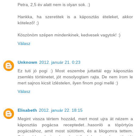
Petra, 2,5 év alatt nem is olyan sok. :)
Hankka, ha szeretitek is a káposztás ételeket, akkor
kötelező! ;)
Köszönöm szépen mindenkinek, kedvesek vagytok! :)
Válasz
Unknown
2012. január 21. 0:23
Ez tuti jó pogi :) Most eszembe juttattál egy káposztás
zsemlés történetet, jót mosolyogtam rajta. De nem írom le
mert sajnos kicsit ízléstelen, ilyen finom pogi mellé :)
Válasz
Elisabeth
2012. január 22. 18:15
Megint vissza tértem hozzád, mert most ujra át nézem a
káposztás pogácsa receptedet...hasonló a töpörtyüs
pogácsához, amit most sütöttem, és a blogomra tettem.