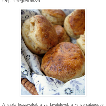
szépen megkelt hozzá.
A tészta hozzávalóit, a vaj kivételével, a kenyérsütőgépbe