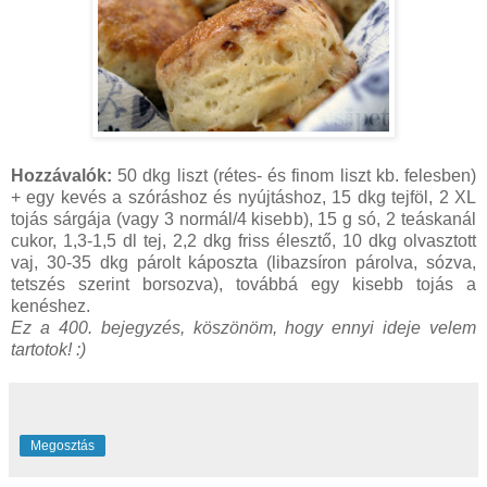
Hozzávalók:
50 dkg liszt (rétes- és finom liszt kb. felesben)
+ egy kevés a szóráshoz és nyújtáshoz, 15 dkg tejföl, 2 XL
tojás sárgája (vagy 3 normál/4 kisebb), 15 g só, 2 teáskanál
cukor, 1,3-1,5 dl tej, 2,2 dkg friss élesztő, 10 dkg olvasztott
vaj, 30-35 dkg párolt káposzta (libazsíron párolva, sózva,
tetszés szerint borsozva), továbbá egy kisebb tojás a
kenéshez.
Ez a 400. bejegyzés, köszönöm, hogy ennyi ideje velem
tartotok! :)
Megosztás