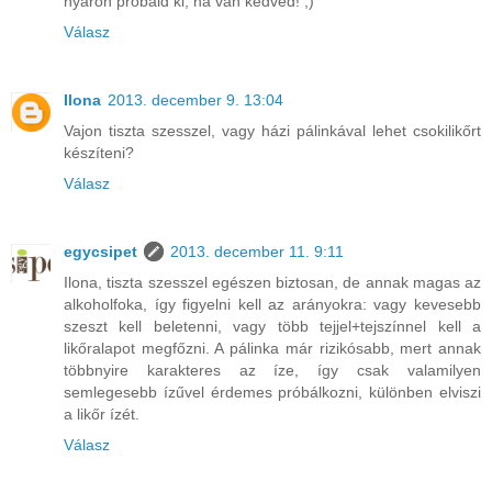
nyáron próbáld ki, ha van kedved! ;)
Válasz
Ilona
2013. december 9. 13:04
Vajon tiszta szesszel, vagy házi pálinkával lehet csokilikőrt
készíteni?
Válasz
egycsipet
2013. december 11. 9:11
Ilona, tiszta szesszel egészen biztosan, de annak magas az
alkoholfoka, így figyelni kell az arányokra: vagy kevesebb
szeszt kell beletenni, vagy több tejjel+tejszínnel kell a
likőralapot megfőzni. A pálinka már rizikósabb, mert annak
többnyire karakteres az íze, így csak valamilyen
semlegesebb ízűvel érdemes próbálkozni, különben elviszi
a likőr ízét.
Válasz