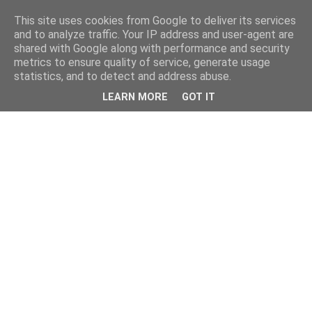
This site uses cookies from Google to deliver its services
and to analyze traffic. Your IP address and user-agent are
shared with Google along with performance and security
metrics to ensure quality of service, generate usage
statistics, and to detect and address abuse.
LEARN MORE
GOT IT