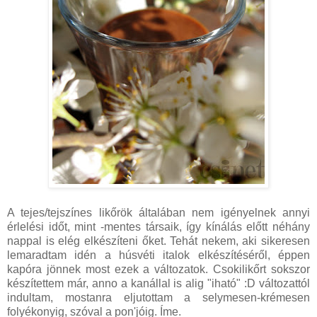
A tejes/tejszínes likőrök általában nem igényelnek annyi
érlelési időt, mint -mentes társaik, így kínálás előtt néhány
nappal is elég elkészíteni őket. Tehát nekem, aki sikeresen
lemaradtam idén a húsvéti italok elkészítéséről, éppen
kapóra jönnek most ezek a változatok. Csokilikőrt sokszor
készítettem már, anno a kanállal is alig "iható" :D változattól
indultam, mostanra eljutottam a selymesen-krémesen
folyékonyig, szóval a pon'jóig. Íme.