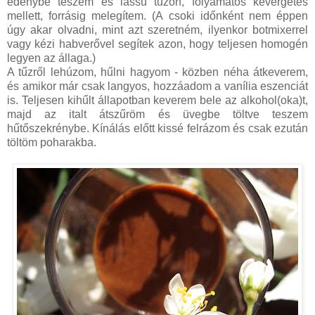
edénybe teszem és lassú tűzön, folyamatos kevergetés
mellett, forrásig melegítem. (A csoki időnként nem éppen
úgy akar olvadni, mint azt szeretném, ilyenkor botmixerrel
vagy kézi habverővel segítek azon, hogy teljesen homogén
legyen az állaga.)
A tűzről lehúzom, hűlni hagyom - közben néha átkeverem,
és amikor már csak langyos, hozzáadom a vanília eszenciát
is. Teljesen kihűlt állapotban keverem bele az alkohol(oka)t,
majd az italt átszűröm és üvegbe töltve teszem
hűtőszekrénybe. Kínálás előtt kissé felrázom és csak ezután
töltöm poharakba.