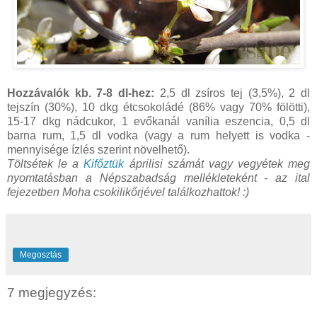
Hozzávalók kb. 7-8 dl-hez:
2,5 dl zsíros tej (3,5%), 2 dl
tejszín (30%), 10 dkg étcsokoládé (86% vagy 70% fölötti),
15-17 dkg nádcukor, 1 evőkanál vanília eszencia, 0,5 dl
barna rum, 1,5 dl vodka (vagy a rum helyett is vodka -
mennyisége ízlés szerint növelhető).
Töltsétek le a
Kifőztük
áprilisi számát vagy vegyétek meg
nyomtatásban a Népszabadság mellékleteként - az ital
fejezetben Moha csokilikőrjével találkozhattok! :)
Megosztás
7 megjegyzés: