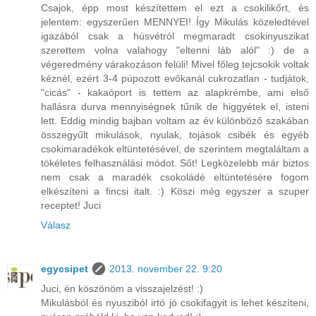
Csajok, épp most készítettem el ezt a csokilikőrt, és
jelentem: egyszerűen MENNYEI! Így Mikulás közeledtével
igazából csak a húsvétról megmaradt csokinyuszikat
szerettem volna valahogy "eltenni láb alól" :) de a
végeredmény várakozáson felüli! Mivel főleg tejcsokik voltak
kéznél, ezért 3-4 púpozott evőkanál cukrozatlan - tudjátok,
"cicás" - kakaóport is tettem az alapkrémbe, ami első
hallásra durva mennyiségnek tűnik de higgyétek el, isteni
lett. Eddig mindig bajban voltam az év különböző szakában
összegyűlt mikulások, nyulak, tojások csibék és egyéb
csokimaradékok eltüntetésével, de szerintem megtaláltam a
tökéletes felhasználási módot. Sőt! Legközelebb már biztos
nem csak a maradék csokoládé eltüntetésére fogom
elkészíteni a fincsi italt. :) Köszi még egyszer a szuper
receptet! Juci
Válasz
egycsipet
2013. november 22. 9:20
Juci, én köszönöm a visszajelzést! :)
Mikulásból és nyusziból irtó jó csokifagyit is lehet készíteni,