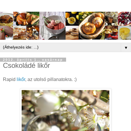
▼
2012. április 1., vasárnap
Csokoládé likőr
Rapid
likőr
, az utolsó pillanatokra. :)