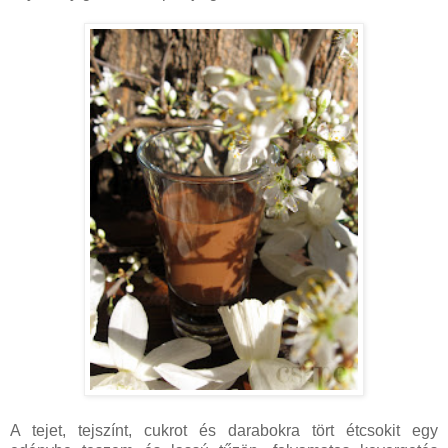
A tejet, tejszínt, cukrot és darabokra tört étcsokit egy