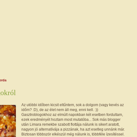
zerda
okról
Az utóbbi időben kicsit eltűntem, sok a dolgom (vagy kevés az
időm? :D), de az élet nem áll meg, enni kell. :))
Gasztroblogokhoz az elmúlt napokban két esetben fordultam,
ezek eredményét hoztam most mutatóba... Sok más blogger
után Limara remekbe szabott flottája nálunk is sikert aratott,
nagyon jó alternatívája a pizzának, ha azt esetleg unnánk már.
Biztosan többször elkészül még nálunk is, többféle ízesítéssel.