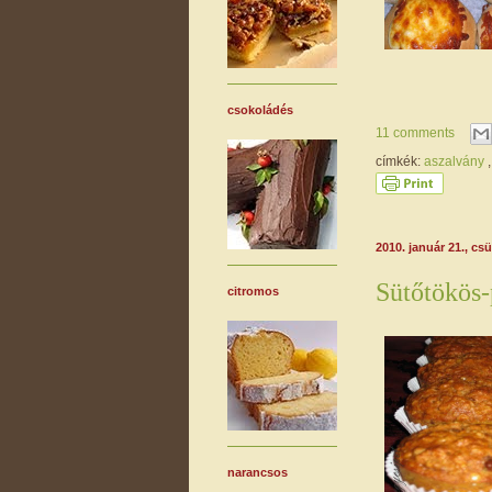
csokoládés
11 comments
címkék:
aszalvány
2010. január 21., cs
Sütőtökös-
citromos
narancsos