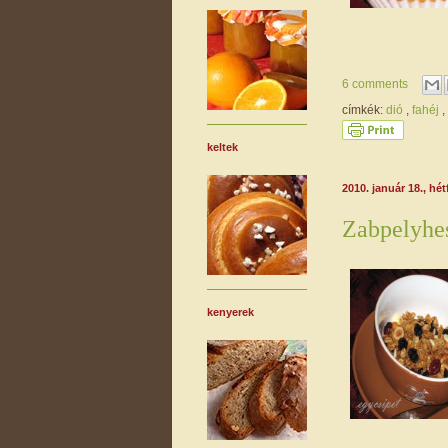
6 comments
címkék:
dió
,
fahéj
,
keltek
2010. január 18., hét
Zabpelyhe
kenyerek