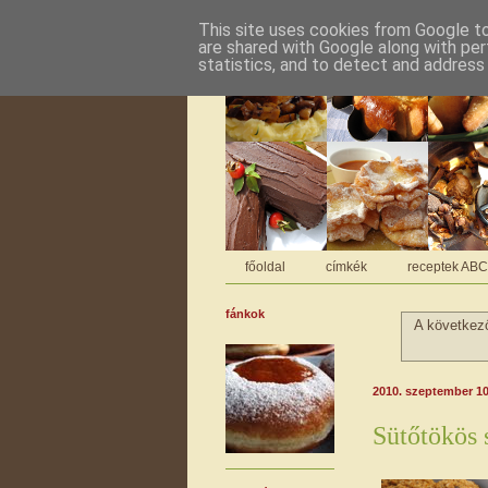
This site uses cookies from Google to 
are shared with Google along with per
statistics, and to detect and address
főoldal
címkék
receptek AB
fánkok
A következ
2010. szeptember 10
Sütőtökös 