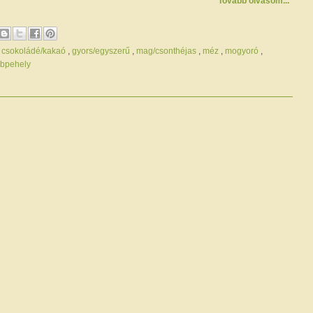
Tovább olvasom...
,
csokoládé/kakaó
,
gyors/egyszerű
,
mag/csonthéjas
,
méz
,
mogyoró
,
bpehely