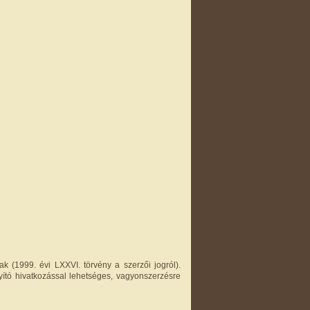
k (1999. évi LXXVI. törvény a szerzői jogról).
yító hivatkozással lehetséges, vagyonszerzésre