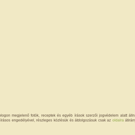
logon megjelenő fotók, receptek és egyéb írások szerzői jogvédelem alatt állna
írásos engedélyével, részleges közlésük és átdolgozásuk csak az
oldalra
átirán