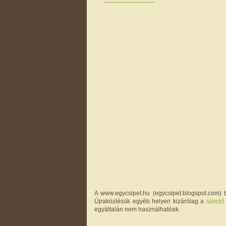
A www.egycsipet.hu (egycsipet.blogspot.com) b
Újraközlésük egyéb helyen kizárólag a
szerző
egyáltalán nem használhatóak.