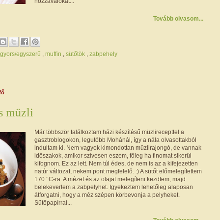
hozzávalókat...
Tovább olvasom...
gyors/egyszerű
,
muffin
,
sütőtök
,
zabpehely
fő
s müzli
Már többször találkoztam házi készítésű müzlirecepttel a
gasztroblogokon, legutóbb Mohánál, így a nála olvasottakból
indultam ki. Nem vagyok kimondottan müzlirajongó, de vannak
időszakok, amikor szívesen eszem, főleg ha finomat sikerül
kifognom. Ez az lett. Nem túl édes, de nem is az a kifejezetten
natúr változat, nekem pont megfelelő. :) A sütőt előmelegítettem
170 °C-ra. A mézet és az olajat melegíteni kezdtem, majd
belekevertem a zabpelyhet. Igyekeztem lehetőleg alaposan
átforgatni, hogy a méz szépen körbevonja a pelyheket.
Sütőpapírral...