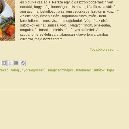
és picurka családja. Persze egy jó gasztrobloggerhez híven
nanááá, hogy még finomságokat is hozott, köztük ezt a sütikét,
ami azonnal beköltözött a szívem csücskébe. Ezúton is köszi! :*
Az eltelt egy évben aztán - fogalmam sincs, miért - nem
készítettem el, most viszont megjelentek (végre!) az első
sütőtökök és hát...muszáj volt. :) Nagyon finom, pihe-puha,
magukat és társaikat etetős példányok születtek. A
szobahőmérsékletű vajat alaposan kikevertem a vaníliás
cukorral, majd hozzáadtam...
Tovább olvasom...
/kakaó
,
fahéj
,
gyors/egyszerű
,
mag/csonthéjas
,
sütemény
,
sütőtök
,
tojás
,