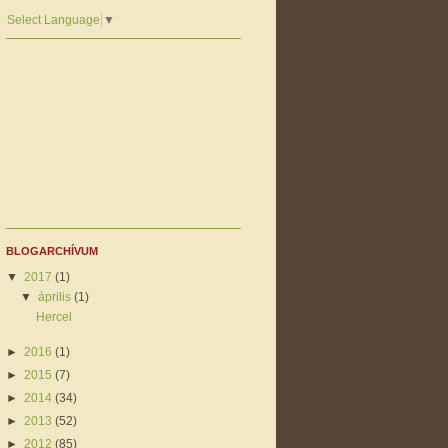
Select Language
▼
BLOGARCHÍVUM
▼
2017
(1)
▼
április
(1)
Hercel
►
2016
(1)
►
2015
(7)
►
2014
(34)
►
2013
(52)
►
2012
(85)