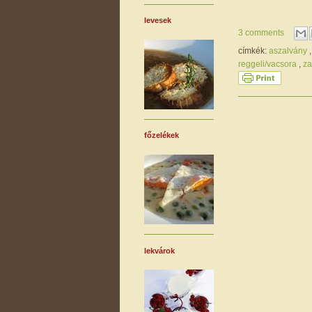
levesek
3 comments
címkék:
aszalvány
reggeli/vacsora
,
za
főzelékek
lekvárok