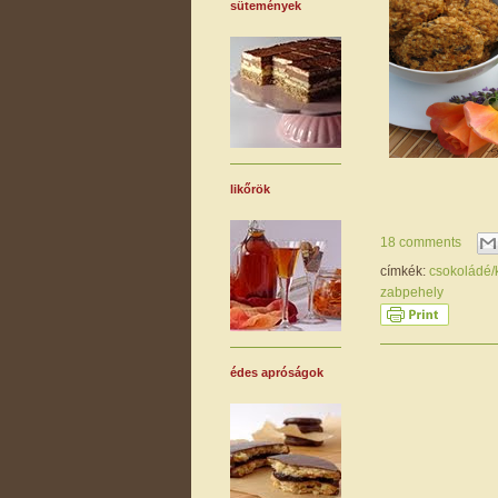
sütemények
likőrök
18 comments
címkék:
csokoládé
zabpehely
édes apróságok