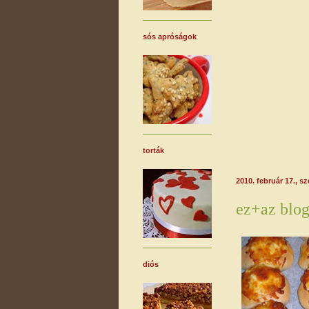
sós apróságok
torták
2010. február 17., s
ez+az blog
diós