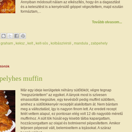
Annyiban módosult nálam az elkészítés, hogy én a dagasztást
és a kelesztést is a kenyérsütő géppel végeztettem, majd ezután
formáztam,...
Tovább olvasom...
,
graham
,
keksz
,
kelt
,
kelt-sós
,
kolbász/virsli
,
mandula
,
zabpehely
ütörtök
pelyhes muffin
Már egy ideje kerülgetek néhány sütőtököt, végre tegnap
"megszüntettem" az egyiket. A lányok most is szívesen
elnassolták megsütve, egy kevésből pedig muffint sütöttem,
amihez a sütőtökkenyér receptjét alakítottam át. Nem bántam
meg a változtatást, így is nagyon finom lett. Az eredeti recept
felét vettem alapul, ez pontosan elég volt 12 db nagyobb méretű
muffinhoz. A sült tök húsát egy kisebb tálba kapargattam,
hozzácsorgattam az olajat és botmixerrel pépesítettem. Amikor
teljesen pépessé vált, belemixeltem a tojásokat. A száraz