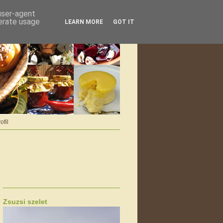
 user-agent
nerate usage
LEARN MORE
GOT IT
ofil
Zsuzsi szelet