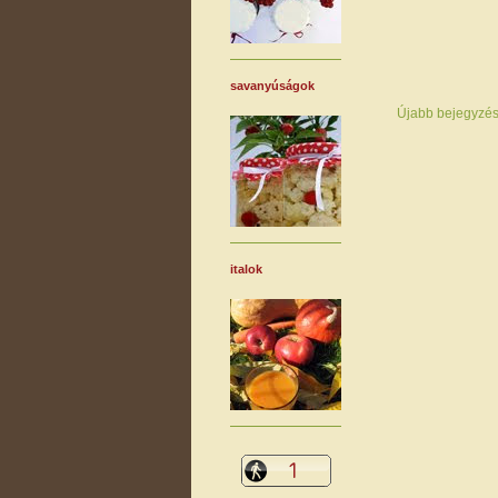
savanyúságok
Újabb bejegyzé
italok