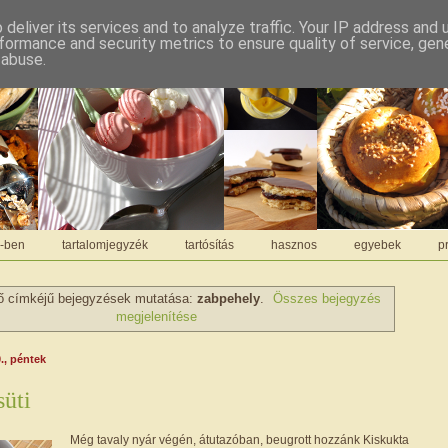
deliver its services and to analyze traffic. Your IP address and
formance and security metrics to ensure quality of service, ge
 abuse.
C-ben
tartalomjegyzék
tartósítás
hasznos
egyebek
pr
ő címkéjű bejegyzések mutatása:
zabpehely
.
Összes bejegyzés
megjelenítése
., péntek
süti
Még tavaly nyár végén, átutazóban, beugrott hozzánk Kiskukta