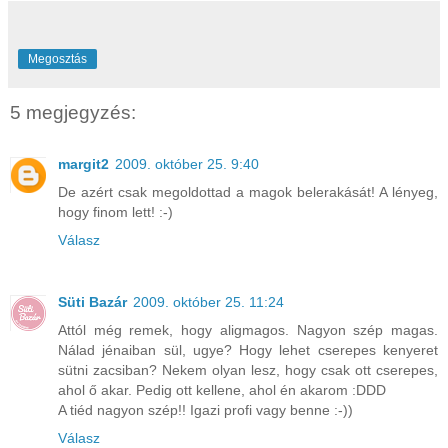
Megosztás
5 megjegyzés:
margit2
2009. október 25. 9:40
De azért csak megoldottad a magok belerakását! A lényeg,
hogy finom lett! :-)
Válasz
Süti Bazár
2009. október 25. 11:24
Attól még remek, hogy aligmagos. Nagyon szép magas.
Nálad jénaiban sül, ugye? Hogy lehet cserepes kenyeret
sütni zacsiban? Nekem olyan lesz, hogy csak ott cserepes,
ahol ő akar. Pedig ott kellene, ahol én akarom :DDD
A tiéd nagyon szép!! Igazi profi vagy benne :-))
Válasz