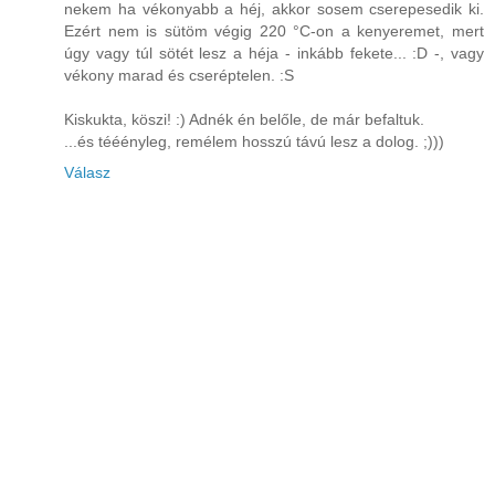
nekem ha vékonyabb a héj, akkor sosem cserepesedik ki.
Ezért nem is sütöm végig 220 °C-on a kenyeremet, mert
úgy vagy túl sötét lesz a héja - inkább fekete... :D -, vagy
vékony marad és cseréptelen. :S
Kiskukta, köszi! :) Adnék én belőle, de már befaltuk.
...és tééényleg, remélem hosszú távú lesz a dolog. ;)))
Válasz