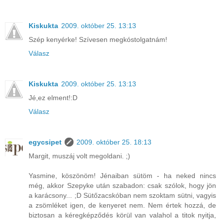
Kiskukta
2009. október 25. 13:13
Szép kenyérke! Szívesen megkóstolgatnám!
Válasz
Kiskukta
2009. október 25. 13:13
Jé,ez elment!:D
Válasz
egycsipet
2009. október 25. 18:13
Margit, muszáj volt megoldani. ;)
Yasmine, köszönöm! Jénaiban sütöm - ha neked nincs
még, akkor Szepyke után szabadon: csak szólok, hogy jön
a karácsony... ;D Sütőzacskóban nem szoktam sütni, vagyis
a zsömléket igen, de kenyeret nem. Nem értek hozzá, de
biztosan a kéregképződés körül van valahol a titok nyitja,