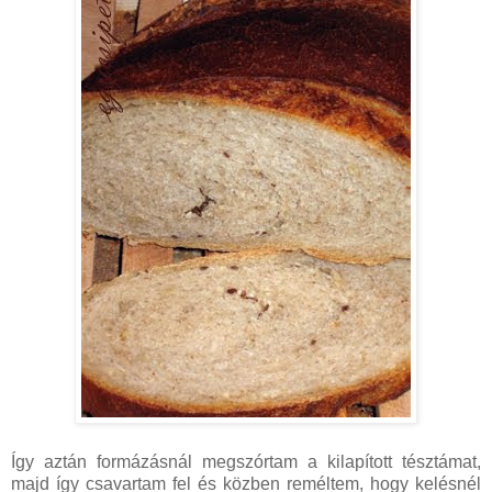
Így aztán formázásnál megszórtam a kilapított tésztámat,
majd így csavartam fel és közben reméltem, hogy kelésnél