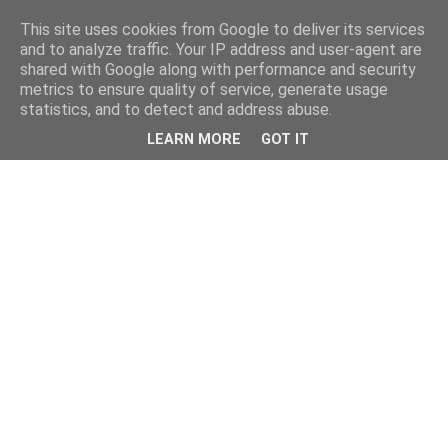
This site uses cookies from Google to deliver its services
and to analyze traffic. Your IP address and user-agent are
shared with Google along with performance and security
metrics to ensure quality of service, generate usage
statistics, and to detect and address abuse.
LEARN MORE
GOT IT