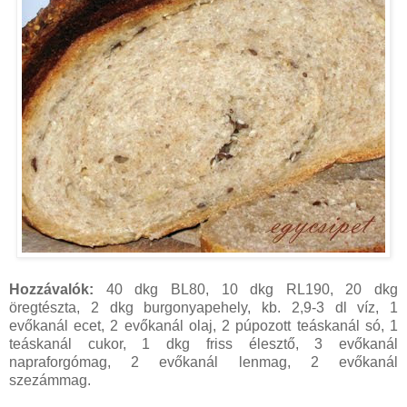
Hozzávalók:
40 dkg BL80, 10 dkg RL190, 20 dkg
öregtészta, 2 dkg burgonyapehely, kb. 2,9-3 dl víz, 1
evőkanál ecet, 2 evőkanál olaj, 2 púpozott teáskanál só, 1
teáskanál cukor, 1 dkg friss élesztő, 3 evőkanál
napraforgómag, 2 evőkanál lenmag, 2 evőkanál
szezámmag.