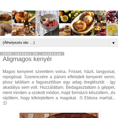
▼
2009. október 25., vasárnap
Aligmagos kenyér
Magos kenyeret szerettem volna. Frisset, házit, langyosat,
ropogósat. Szerencsére a párom elfelejtett kenyeret venni,
plusz találtam a fagyasztóban egy adag öregtésztát - így
akadálya sem volt. Hozzáláttam. Bedagasztattam a géppel,
ment minden a szokott módon, majd formázni készültem...és
rájöttem, hogy kifelejtettem a magokat. :S Ekkora marhát...
:D