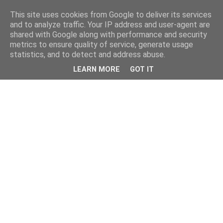
This site uses cookies from Google to deliver its services
and to analyze traffic. Your IP address and user-agent are
shared with Google along with performance and security
metrics to ensure quality of service, generate usage
statistics, and to detect and address abuse.
LEARN MORE
GOT IT