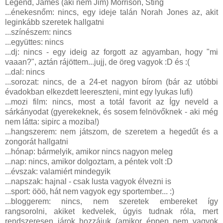
Legend, James (aki nem Jim) Morrison, Sting
...énekesnőm: nincs, egy ideje talán Norah Jones az, akit
leginkább szeretek hallgatni
...színészem: nincs
...együttes: nincs
...dj: nincs - egy ideig az forgott az agyamban, hogy "mi
vaaan?", aztán rájöttem...jujj, de öreg vagyok :D és :(
...dal: nincs
...sorozat: nincs, de a 24-et nagyon bírom (bár az utóbbi
évadokban elkezdett leereszteni, mint egy lyukas lufi)
...mozi film: nincs, most a totál favorit az Így neveld a
sárkányodat (gyerekeknek, és sosem felnövőknek - aki még
nem látta: sipirc a moziba!)
...hangszerem: nem játszom, de szeretem a hegedűt és a
zongorát hallgatni
...hónap: bármelyik, amikor nincs nagyon meleg
...nap: nincs, amikor dolgoztam, a péntek volt :D
...évszak: valamiért mindegyik
...napszak: hajnal - csak lusta vagyok élvezni is
...sport: ööö, hát nem vagyok egy sportember... :)
...bloggerem: nincs, nem szeretek embereket így
rangsorolni, akiket kedvelek, úgyis tudnak róla, mert
rendszeresen járok hozzájuk (amikor éppen nem vagyok