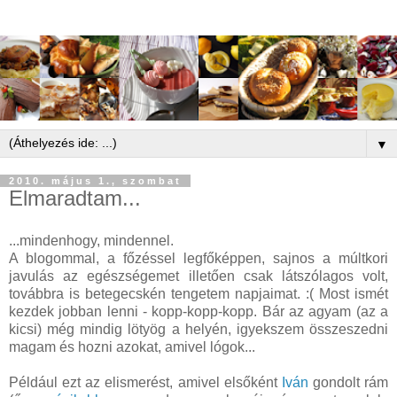
▼
2010. május 1., szombat
Elmaradtam...
...mindenhogy, mindennel.
A blogommal, a főzéssel legfőképpen, sajnos a múltkori
javulás az egészségemet illetően csak látszólagos volt,
továbbra is betegecskén tengetem napjaimat. :( Most ismét
kezdek jobban lenni - kopp-kopp-kopp. Bár az agyam (az a
kicsi) még mindig lötyög a helyén, igyekszem összeszedni
magam és hozni azokat, amivel lógok...
Például ezt az elismerést, amivel elsőként
Iván
gondolt rám