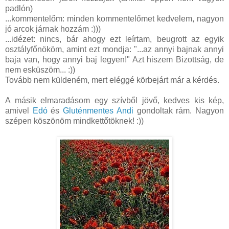
padlón)
...kommentelőm: minden kommentelőmet kedvelem, nagyon
jó arcok járnak hozzám :)))
...idézet: nincs, bár ahogy ezt leírtam, beugrott az egyik
osztályfőnököm, amint ezt mondja: "...az annyi bajnak annyi
baja van, hogy annyi baj legyen!" Azt hiszem Bizottság, de
nem esküszöm... :))
Tovább nem küldeném, mert eléggé körbejárt már a kérdés.
A másik elmaradásom egy szívből jövő, kedves kis kép,
amivel
Edó
és
Gluténmentes Andi
gondoltak rám. Nagyon
szépen köszönöm mindkettőtöknek! :))