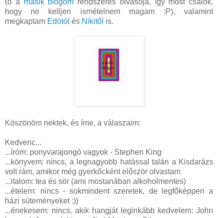
(ő a
másik blogom
rendszeres olvasója, így most csalok,
hogy ne kelljen ismételnem magam :P), valamint
megkaptam
Edótól
és
Nikitől
is.
Köszönöm nektek, és íme, a válaszaim:
Kedvenc...
...íróm: ponyvarajongó vagyok - Stephen King
...könyvem: nincs, a legnagyobb hatással talán a Kisdarázs
volt rám, amikor még gyerkőcként először olvastam
...italom: tea és sör (ami mostanában alkoholmentes)
...ételem: nincs - sokmindent szeretek, de legfőképpen a
házi süteményeket :))
...énekesem: nincs, akik hangját leginkább kedvelem: John