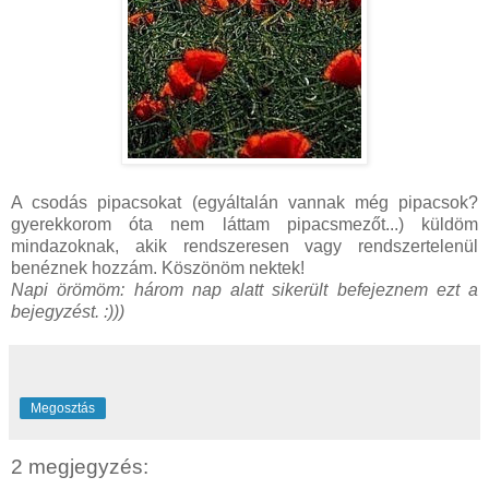
A csodás pipacsokat (egyáltalán vannak még pipacsok?
gyerekkorom óta nem láttam pipacsmezőt...) küldöm
mindazoknak, akik rendszeresen vagy rendszertelenül
benéznek hozzám. Köszönöm nektek!
Napi örömöm: három nap alatt sikerült befejeznem ezt a
bejegyzést. :)))
Megosztás
2 megjegyzés: