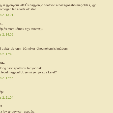
gy is gyönyörű lett! És nagyon jó ötlet volt a hézagosabb megoldás, így
mogén lett a torta oldala!
s 2. 13:01
...
,és most kérnék egy falatot!:))
s 2. 14:09
...
l babának lenni, bármikor jöhet nekem is imádom
s 2. 17:45
rta...
ldog névnapot kicsi lányodnak!
zítettél nagyon! Ugye milyen jó ez a keret?
s 2. 17:56
ép!
s 2. 21:04
ta...
z így, ahogy van. csodás.