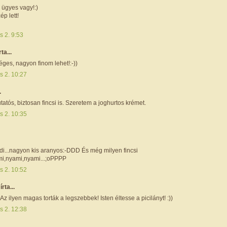
 ügyes vagy!:)
p lett!
s 2. 9:53
rta...
ges, nagyon finom lehet!:-))
s 2. 10:27
.
tós, biztosan fincsi is. Szeretem a joghurtos krémet.
s 2. 10:35
i...nagyon kis aranyos:-DDD És még milyen fincsi
ami,nyami,nyami...;oPPPP
s 2. 10:52
r
írta...
Az ilyen magas torták a legszebbek! Isten éltesse a picilányt! :))
s 2. 12:38
.