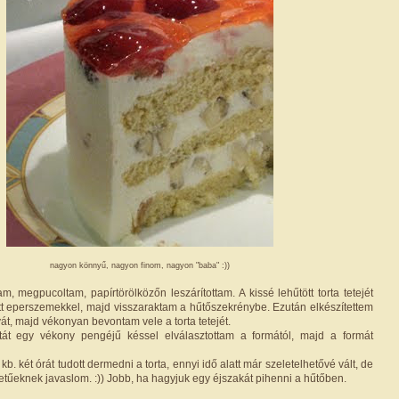
nagyon könnyű, nagyon finom, nagyon "baba" :))
, megpucoltam, papírtörölközőn leszárítottam. A kissé lehűtött torta tetejét
tt eperszemekkel, majd visszaraktam a hűtőszekrénybe. Ezután elkészítettem
t, majd vékonyan bevontam vele a torta tetejét.
ortát egy vékony pengéjű késsel elválasztottam a formától, majd a formát
kb. két órát tudott dermedni a torta, ennyi idő alatt már szeletelhetővé vált, de
etűeknek javaslom. :)) Jobb, ha hagyjuk egy éjszakát pihenni a hűtőben.