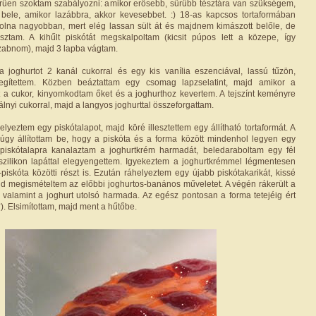
rűen szoktam szabályozni: amikor erősebb, sűrűbb tésztára van szükségem,
k bele, amikor lazábbra, akkor kevesebbet. :) 18-as kapcsos tortaformában
 volna nagyobban, mert elég lassan sült át és majdnem kimászott belőle, de
am. A kihűlt piskótát megskalpoltam (kicsit púpos lett a közepe, így
szabnom), majd 3 lapba vágtam.
 joghurtot 2 kanál cukorral és egy kis vanília eszenciával, lassú tűzön,
legítettem. Közben beáztattam egy csomag lapzselatint, majd amikor a
t a cukor, kinyomkodtam őket és a joghurthoz kevertem. A tejszínt keményre
lnyi cukorral, majd a langyos joghurttal összeforgattam.
elyeztem egy piskótalapot, majd köré illesztettem egy állítható tortaformát. A
 úgy állítottam be, hogy a piskóta és a forma között mindenhol legyen egy
A piskótalapra kanalaztam a joghurtkrém harmadát, beledaraboltam egy fél
szilikon lapáttal elegyengettem. Igyekeztem a joghurtkrémmel légmentesen
piskóta közötti részt is. Ezután ráhelyeztem egy újabb piskótakarikát, kissé
 megismételtem az előbbi joghurtos-banános műveletet. A végén rákerült a
, valamint a joghurt utolsó harmada. Az egész pontosan a forma tetejéig ért
). Elsimítottam, majd ment a hűtőbe.