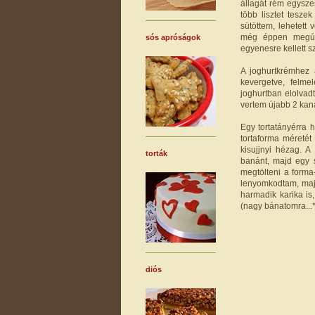
állagát rém egysze
több lisztet tesze
sütöttem, lehetett
még éppen megúszt
sós apróságok
egyenesre kellett 
A joghurtkrémhez a
kevergetve, felme
joghurtban elolvad
vertem újabb 2 kaná
Egy tortatányérra h
tortaforma méretét
kisujjnyi hézag. 
torták
banánt, majd egy 
megtölteni a forma-
lenyomkodtam, majd
harmadik karika is
(nagy bánatomra...*
diós