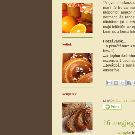
*A gyümölcskocson
már? :S Borzalmas
időpontot, amikor r
dermedt, és randa
általában jól ki l
majd felöntöm az e
krém és a forma tete
Hozzávalók...
keltek
...a piskótához:
3 t
készíti);
...a joghurtkrémhe
eszencia, 1 csomag 
...továbbá:
1 banán
elkészítve.
kenyerek
címkék:
banán
,
de
16 megjegy
szepyke
ír