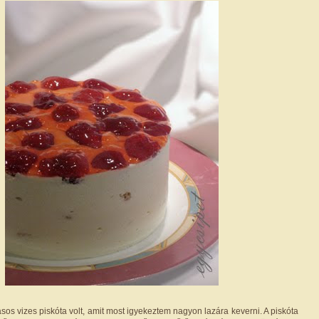
ásos vizes piskóta volt, amit most igyekeztem nagyon lazára keverni. A piskóta