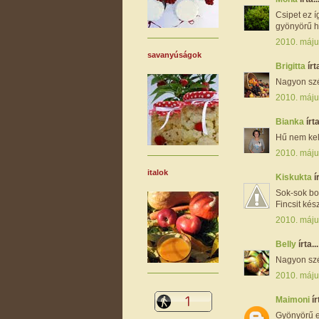
Csipet ez í
gyönyörű ho
2010. máju
savanyúságok
Brigitta
írta
Nagyon szép
2010. máju
Bianka
írta
Hű nem kel
2010. máju
italok
Kiskukta
í
Sok-sok bo
Fincsit kés
2010. máju
Belly
írta...
Nagyon sz
2010. máju
Maimoni
ír
Gyönyörű e