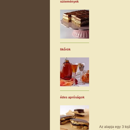
sütemények
likőrök
édes apróságok
Az alapja egy 3 toj