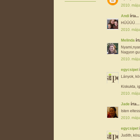
2010. máju
Andi
írta...
HÚÚÚÚ.....
2010. máju
Melinda
írt
Nyami,nyam
Nagyon gus
2010. máju
egycsipet
Lányok, kö
Kiskukta, i
2010. máju
Jade
írta...
Isten eltes
2010. máju
egycsipet
Judith, kös