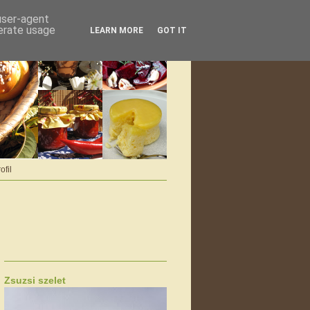
 user-agent
nerate usage
LEARN MORE
GOT IT
ofil
Zsuzsi szelet