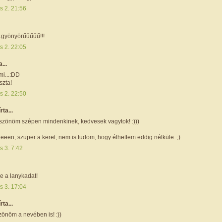
s 2. 21:56
.gyönyörűűűűű!!!
s 2. 22:05
a...
i...:DD
zta!
s 2. 22:50
írta...
szönöm szépen mindenkinek, kedvesek vagytok! :)))
geeen, szuper a keret, nem is tudom, hogy élhettem eddig nélküle. ;)
s 3. 7:42
se a lanykadat!
s 3. 17:04
írta...
zönöm a nevében is! :))