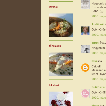
Nagyon kis
levesek
Ez csodaszé
Baba..:)))
2010. máju
Andi/cuki
í
Gyönyörűsé
2010. máju
Thrini
írta..
főzelékek
Nagyon muta
2010. máju
Niki
írta...
Csipet!
Mesésen éd
lehet...ny
2010. máju
lekvárok
Süti Bazá
Gyönyörű!! 
2010. máju
Moha
írta..