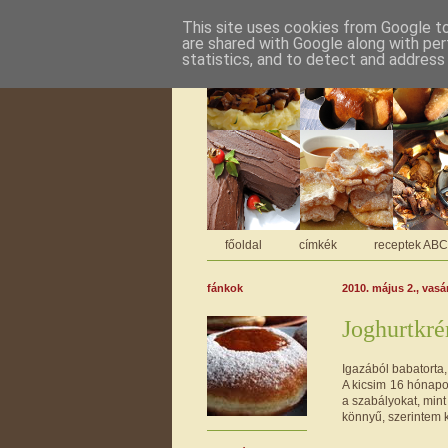
This site uses cookies from Google to 
are shared with Google along with per
statistics, and to detect and address
főoldal
címkék
receptek AB
fánkok
2010. május 2., vas
Joghurtkré
Igazából babatorta
A kicsim 16 hónapos
a szabályokat, mint
könnyű, szerintem k