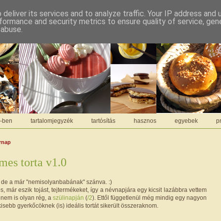
deliver its services and to analyze traffic. Your IP address and
formance and security metrics to ensure quality of service, ge
 abuse.
C-ben
tartalomjegyzék
tartósítás
hasznos
egyebek
pr
árnap
mes torta v1.0
, de a már "nemisolyanbabának" szánva. :)
, már eszik tojást, tejtermékeket, így a névnapjára egy kicsit lazábbra vettem
 nem is olyan rég, a
szülinapján
(
/2
). Ettől függetlenül még mindig egy nagyon
isebb gyerkőcöknek (is) ideális tortát sikerült összeraknom.