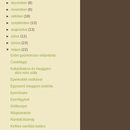
►
december
(8)
►
november
(6)
►
október
(18)
►
szeptember
(13)
►
augusztus
(13)
►
július
(12)
►
június
(23)
▼
május
(22)
Erdei gyümölcsös villámtorta
Csokifagyi
Kakaóbabos és meggyes-
diós mini sütik
Eperkoktél vodkával
Egyszerű meggyes piskóta
Epershake
Eperfagylalt
Grillburger
Máglyarakás
Rántott libamáj
Kefires vaníliás kalács