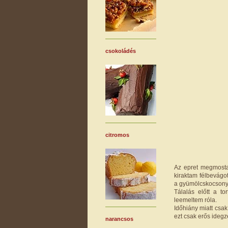
csokoládés
citromos
Az epret megmostam
kiraktam félbevágo
a gyümölcskocsonyá
Tálalás előtt a t
leemeltem róla.
Időhiány miatt csak 
ezt csak erős idegz
narancsos