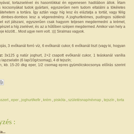
yával, tortazselével és hasonlókkal én egyenesen hadilábon állok. Írtam
 kocsonyákat tudok gyártani, egyszerűen nem tudom eltalálni a tökéletes
átehetem a tortára. Így aztán vagy híg lesz és eláztatja a tortát, vagy félig
 dimbes-dombos lesz a végeredmény. A joghurtkrémes, pudingos sütiknél
ehet ezt játszani, egyszerűen csak hagyom teljesen megdermedni a krémet,
gészet a híg zselével, és az a hűtőben szépen megdermed. Amikor van hely a
je között... Most ugye nem volt. :((( Siralmas vagyok.
ojás, 3 evőkanál forró víz, 6 evőkanál cukor, 6 evőkanál liszt (vagy ki, hogyan
z:
3x125 g natúr joghurt, 2+2 csapott evőkanál cukor, 1 teáskanál vanília
lapzselatin (6 lap/10g/csomag), 4 dl tejszín;
, kb. 15-20 dkg eper, 1/2 csomag epres gyümölcskocsonya előírás szerint
sszert
,
eper
,
joghurt/kefir
,
krém
,
piskóta
,
születésnap/névnap
,
tejszín
,
torta
zés :
ta...