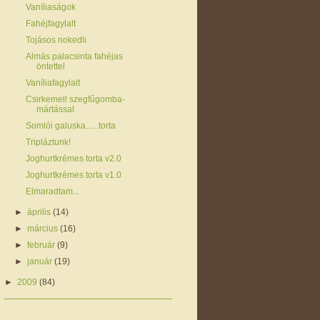
Vaníliaságok
Fahéjfagylalt
Tojásos nokedli
Almás palacsinta fahéjas
öntettel
Vaníliafagylalt
Csirkemell szegfűgomba-
mártással
Somlói galuska......torta
Tripláztunk!
Joghurtkrémes torta v2.0
Joghurtkrémes torta v1.0
Elmaradtam...
►
április
(14)
►
március
(16)
►
február
(9)
►
január
(19)
►
2009
(84)