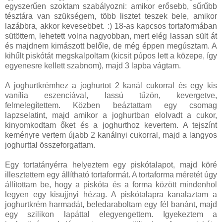
egyszerűen szoktam szabályozni: amikor erősebb, sűrűbb
tésztára van szükségem, több lisztet teszek bele, amikor
lazábbra, akkor kevesebbet. :) 18-as kapcsos tortaformában
sütöttem, lehetett volna nagyobban, mert elég lassan sült át
és majdnem kimászott belőle, de még éppen megúsztam. A
kihűlt piskótát megskalpoltam (kicsit púpos lett a közepe, így
egyenesre kellett szabnom), majd 3 lapba vágtam.
A joghurtkrémhez a joghurtot 2 kanál cukorral és egy kis
vanília eszenciával, lassú tűzön, kevergetve,
felmelegítettem. Közben beáztattam egy csomag
lapzselatint, majd amikor a joghurtban elolvadt a cukor,
kinyomkodtam őket és a joghurthoz kevertem. A tejszínt
keményre vertem újabb 2 kanálnyi cukorral, majd a langyos
joghurttal összeforgattam.
Egy tortatányérra helyeztem egy piskótalapot, majd köré
illesztettem egy állítható tortaformát. A tortaforma méretét úgy
állítottam be, hogy a piskóta és a forma között mindenhol
legyen egy kisujjnyi hézag. A piskótalapra kanalaztam a
joghurtkrém harmadát, beledaraboltam egy fél banánt, majd
egy szilikon lapáttal elegyengettem. Igyekeztem a