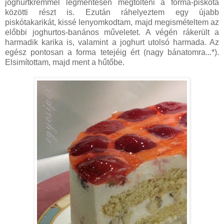
joghurtkrémmel légmentesen megtölteni a forma-piskóta
közötti részt is. Ezután ráhelyeztem egy újabb
piskótakarikát, kissé lenyomkodtam, majd megismételtem az
előbbi joghurtos-banános műveletet. A végén rákerült a
harmadik karika is, valamint a joghurt utolsó harmada. Az
egész pontosan a forma tetejéig ért (nagy bánatomra...*).
Elsimítottam, majd ment a hűtőbe.