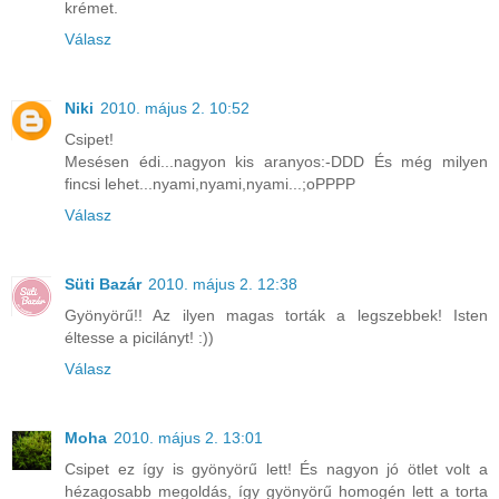
krémet.
Válasz
Niki
2010. május 2. 10:52
Csipet!
Mesésen édi...nagyon kis aranyos:-DDD És még milyen
fincsi lehet...nyami,nyami,nyami...;oPPPP
Válasz
Süti Bazár
2010. május 2. 12:38
Gyönyörű!! Az ilyen magas torták a legszebbek! Isten
éltesse a picilányt! :))
Válasz
Moha
2010. május 2. 13:01
Csipet ez így is gyönyörű lett! És nagyon jó ötlet volt a
hézagosabb megoldás, így gyönyörű homogén lett a torta