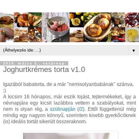
▼
2010. május 2., vasárnap
Joghurtkrémes torta v1.0
Igazából babatorta, de a már "nemisolyanbabának" szánva.
:)
A kicsim 16 hónapos, már eszik tojást, tejtermékeket, így a
névnapjára egy kicsit lazábbra vettem a szabályokat, mint
nem is olyan rég, a
szülinapján
(
/2
). Ettől függetlenül még
mindig egy nagyon könnyű, szerintem kisebb gyerkőcöknek
(is) ideális tortát sikerült összeraknom.