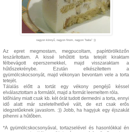
nagyon könnyű, nagyon finom, nagyon "baba" :))
Az epret megmostam, megpucoltam, papírtörölközőn
leszárítottam. A kissé lehűtött torta tetejét kiraktam
félbevágott eperszemekkel, majd visszaraktam a
hűtőszekrénybe. Ezután elkészítettem a
gyümölcskocsonyát, majd vékonyan bevontam vele a torta
tetejét.
Tálalás előtt a tortát egy vékony pengéjű késsel
elválasztottam a formától, majd a formát leemeltem róla.
Időhiány miatt csak kb. két órát tudott dermedni a torta, ennyi
idő alatt már szeletelhetővé vált, de ezt csak erős
idegzetűeknek javaslom. :)) Jobb, ha hagyjuk egy éjszakát
pihenni a hűtőben.
*A gyümölcskocsonyával, tortazselével és hasonlókkal én