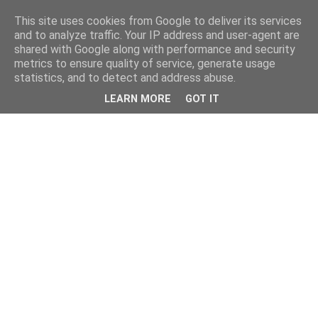
This site uses cookies from Google to deliver its services
and to analyze traffic. Your IP address and user-agent are
shared with Google along with performance and security
metrics to ensure quality of service, generate usage
statistics, and to detect and address abuse.
LEARN MORE
GOT IT