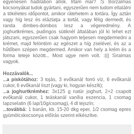
egyenesen hadilábon állok. Írtam már? :S Borzalmas
kocsonyákat tudok gyártani, egyszerűen nem tudom eltalálni
a tökéletes időpontot, amikor rátehetem a tortára. Így aztán
vagy híg lesz és eláztatja a tortát, vagy félig dermedt, és
randa dimbes-dombos lesz a végeredmény. A
joghurtkrémes, pudingos sütiknél általában jól ki lehet ezt
játszani, egyszerűen csak hagyom teljesen megdermedni a
krémet, majd felöntöm az egészet a híg zselével, és az a
hűtőben szépen megdermed. Amikor van hely a krém és a
forma teteje között... Most ugye nem volt. :((( Siralmas
vagyok.
Hozzávalók...
...a piskótához:
3 tojás, 3 evőkanál forró víz, 6 evőkanál
cukor, 6 evőkanál liszt (vagy ki, hogyan készíti);
...a joghurtkrémhez:
3x125 g natúr joghurt, 2+2 csapott
evőkanál cukor, 1 teáskanál vanília eszencia, 1 csomag
lapzselatin (6 lap/10g/csomag), 4 dl tejszín;
...továbbá:
1 banán, kb. 15-20 dkg eper, 1/2 csomag epres
gyümölcskocsonya előírás szerint elkészítve.