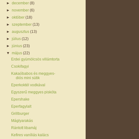
►
december
(8)
►
november
(6)
►
október
(18)
►
szeptember
(13)
►
augusztus
(13)
►
július
(12)
►
június
(23)
▼
május
(22)
Erdei gyümölcsös villámtorta
Csokifagyi
Kakaóbabos és meggyes-
diós mini sütik
Eperkoktél vodkával
Egyszerű meggyes piskóta
Epershake
Eperfagylalt
Grillburger
Máglyarakás
Rántott libamáj
Kefires vaníliás kalács