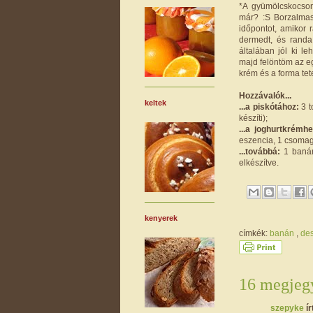
*A gyümölcskocson
már? :S Borzalmas
időpontot, amikor r
dermedt, és randa
általában jól ki l
majd felöntöm az e
krém és a forma tete
Hozzávalók...
keltek
...a piskótához:
3 t
készíti);
...a joghurtkrémhe
eszencia, 1 csomag 
...továbbá:
1 banán
elkészítve.
kenyerek
címkék:
banán
,
de
16 megjegy
szepyke
ír