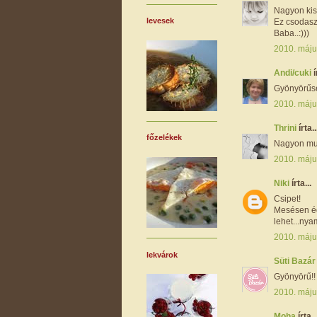
Nagyon kis
levesek
Ez csodaszé
Baba..:)))
2010. máju
Andi/cuki
í
Gyönyörűsé
2010. máju
Thrini
írta..
főzelékek
Nagyon muta
2010. máju
Niki
írta...
Csipet!
Mesésen éd
lehet...ny
2010. máju
lekvárok
Süti Bazá
Gyönyörű!! 
2010. máju
Moha
írta..