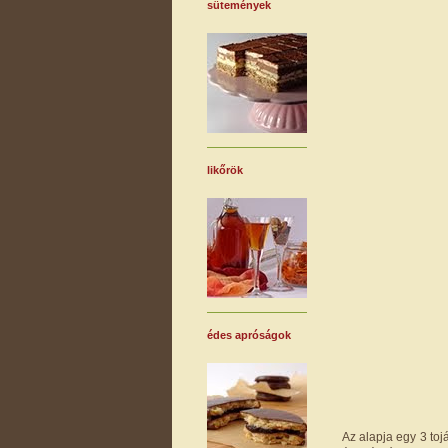
sütemények
likőrök
édes apróságok
Az alapja egy 3 toj