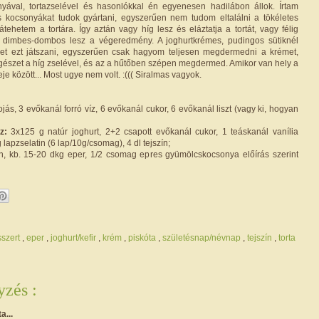
yával, tortazselével és hasonlókkal én egyenesen hadilábon állok. Írtam
 kocsonyákat tudok gyártani, egyszerűen nem tudom eltalálni a tökéletes
átehetem a tortára. Így aztán vagy híg lesz és eláztatja a tortát, vagy félig
 dimbes-dombos lesz a végeredmény. A joghurtkrémes, pudingos sütiknél
ehet ezt játszani, egyszerűen csak hagyom teljesen megdermedni a krémet,
gészet a híg zselével, és az a hűtőben szépen megdermed. Amikor van hely a
je között... Most ugye nem volt. :((( Siralmas vagyok.
ojás, 3 evőkanál forró víz, 6 evőkanál cukor, 6 evőkanál liszt (vagy ki, hogyan
z:
3x125 g natúr joghurt, 2+2 csapott evőkanál cukor, 1 teáskanál vanília
lapzselatin (6 lap/10g/csomag), 4 dl tejszín;
, kb. 15-20 dkg eper, 1/2 csomag epres gyümölcskocsonya előírás szerint
sszert
,
eper
,
joghurt/kefir
,
krém
,
piskóta
,
születésnap/névnap
,
tejszín
,
torta
zés :
ta...