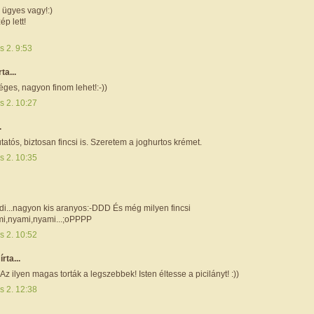
 ügyes vagy!:)
p lett!
s 2. 9:53
rta...
ges, nagyon finom lehet!:-))
s 2. 10:27
.
tós, biztosan fincsi is. Szeretem a joghurtos krémet.
s 2. 10:35
i...nagyon kis aranyos:-DDD És még milyen fincsi
ami,nyami,nyami...;oPPPP
s 2. 10:52
r
írta...
Az ilyen magas torták a legszebbek! Isten éltesse a picilányt! :))
s 2. 12:38
.