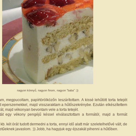
nagyon könnyű, nagyon finom, nagyon "baba" :))
, megpucoltam, papírtörölközőn leszárítottam. A kissé lehűtött torta tetejét
tt eperszemekkel, majd visszaraktam a hűtőszekrénybe. Ezután elkészítettem
t, majd vékonyan bevontam vele a torta tetejét.
ortát egy vékony pengéjű késsel elválasztottam a formától, majd a formát
kb. két órát tudott dermedni a torta, ennyi idő alatt már szeletelhetővé vált, de
etűeknek javaslom. :)) Jobb, ha hagyjuk egy éjszakát pihenni a hűtőben.