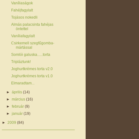
Vaníliaságok
Fahéjfagylalt
Tojásos nokedli
Almás palacsinta fahéjas
öntettel
Vaníliafagylalt
Csirkemell szegfűgomba-
mártással
Somlói galuska......torta
Tripláztunk!
Joghurtkrémes torta v2.0
Joghurtkrémes torta v1.0
Elmaradtam...
►
április
(14)
►
március
(16)
►
február
(9)
►
január
(19)
►
2009
(84)