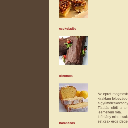
csokoládés
citromos
Az epret megmostam
kiraktam félbevágo
a gyümölcskocsonyá
Tálalás előtt a t
leemeltem róla.
Időhiány miatt csak 
ezt csak erős idegz
narancsos