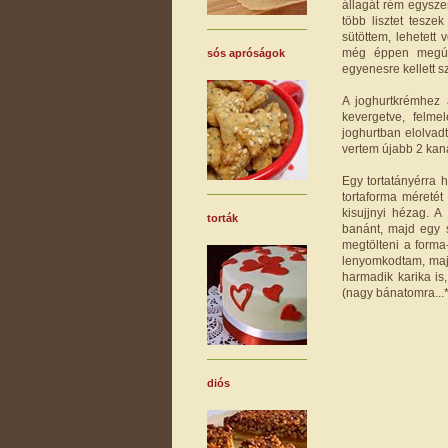
állagát rém egysze
több lisztet tesze
sütöttem, lehetett
még éppen megúszt
sós apróságok
egyenesre kellett 
A joghurtkrémhez a
kevergetve, felme
joghurtban elolvad
vertem újabb 2 kaná
Egy tortatányérra h
tortaforma méretét
kisujjnyi hézag. 
torták
banánt, majd egy 
megtölteni a forma-
lenyomkodtam, majd
harmadik karika is
(nagy bánatomra...*
diós