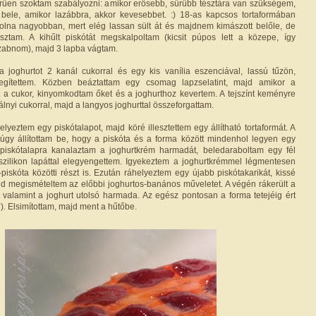
rűen szoktam szabályozni: amikor erősebb, sűrűbb tésztára van szükségem,
k bele, amikor lazábbra, akkor kevesebbet. :) 18-as kapcsos tortaformában
 volna nagyobban, mert elég lassan sült át és majdnem kimászott belőle, de
am. A kihűlt piskótát megskalpoltam (kicsit púpos lett a közepe, így
szabnom), majd 3 lapba vágtam.
 joghurtot 2 kanál cukorral és egy kis vanília eszenciával, lassú tűzön,
legítettem. Közben beáztattam egy csomag lapzselatint, majd amikor a
t a cukor, kinyomkodtam őket és a joghurthoz kevertem. A tejszínt keményre
lnyi cukorral, majd a langyos joghurttal összeforgattam.
elyeztem egy piskótalapot, majd köré illesztettem egy állítható tortaformát. A
 úgy állítottam be, hogy a piskóta és a forma között mindenhol legyen egy
A piskótalapra kanalaztam a joghurtkrém harmadát, beledaraboltam egy fél
szilikon lapáttal elegyengettem. Igyekeztem a joghurtkrémmel légmentesen
piskóta közötti részt is. Ezután ráhelyeztem egy újabb piskótakarikát, kissé
 megismételtem az előbbi joghurtos-banános műveletet. A végén rákerült a
, valamint a joghurt utolsó harmada. Az egész pontosan a forma tetejéig ért
). Elsimítottam, majd ment a hűtőbe.