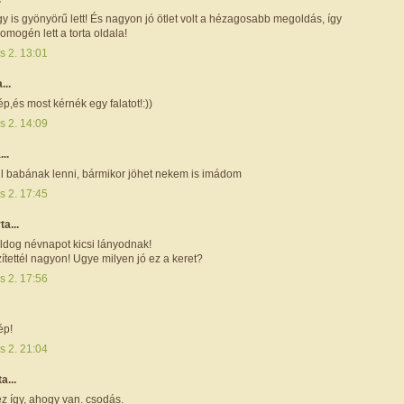
gy is gyönyörű lett! És nagyon jó ötlet volt a hézagosabb megoldás, így
mogén lett a torta oldala!
s 2. 13:01
...
,és most kérnék egy falatot!:))
s 2. 14:09
...
l babának lenni, bármikor jöhet nekem is imádom
s 2. 17:45
rta...
ldog névnapot kicsi lányodnak!
zítettél nagyon! Ugye milyen jó ez a keret?
s 2. 17:56
ép!
s 2. 21:04
ta...
z így, ahogy van. csodás.