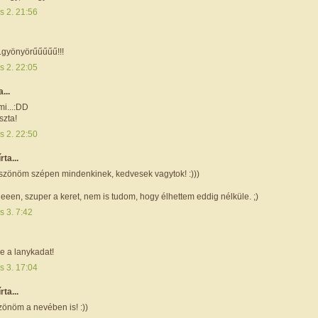
s 2. 21:56
.gyönyörűűűűű!!!
s 2. 22:05
a...
i...:DD
zta!
s 2. 22:50
írta...
szönöm szépen mindenkinek, kedvesek vagytok! :)))
geeen, szuper a keret, nem is tudom, hogy élhettem eddig nélküle. ;)
s 3. 7:42
se a lanykadat!
s 3. 17:04
írta...
zönöm a nevében is! :))