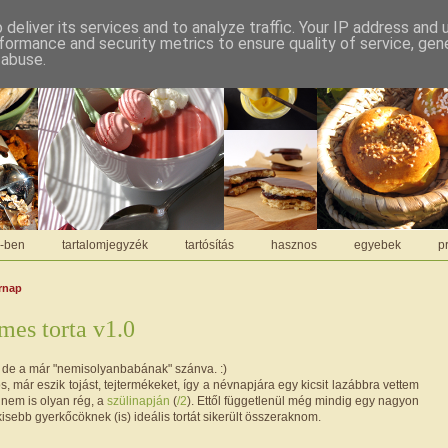
deliver its services and to analyze traffic. Your IP address and
formance and security metrics to ensure quality of service, ge
 abuse.
C-ben
tartalomjegyzék
tartósítás
hasznos
egyebek
pr
árnap
mes torta v1.0
, de a már "nemisolyanbabának" szánva. :)
, már eszik tojást, tejtermékeket, így a névnapjára egy kicsit lazábbra vettem
 nem is olyan rég, a
szülinapján
(
/2
). Ettől függetlenül még mindig egy nagyon
isebb gyerkőcöknek (is) ideális tortát sikerült összeraknom.