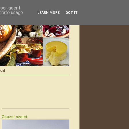
 user-agent
nerate usage
LEARN MORE
GOT IT
ofil
Zsuzsi szelet