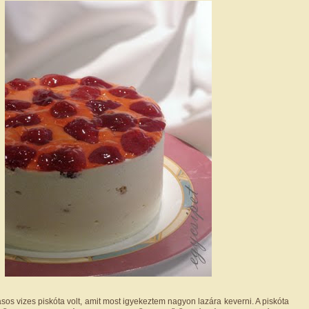
ásos vizes piskóta volt, amit most igyekeztem nagyon lazára keverni. A piskóta