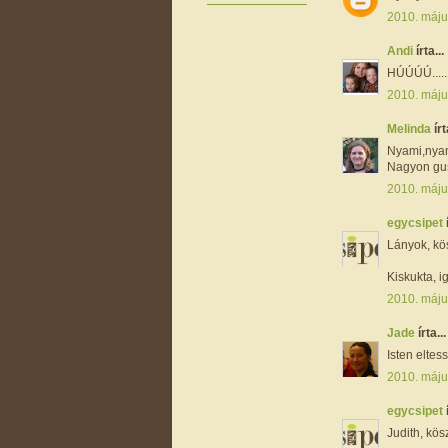
2010. máju
Andi
írta...
HÚÚÚÚ.....
2010. máju
Melinda
írt
Nyami,nyam
Nagyon gus
2010. máju
egycsipet
Lányok, kö
Kiskukta, i
2010. máju
Jade
írta...
Isten eltes
2010. máju
egycsipet
Judith, kös