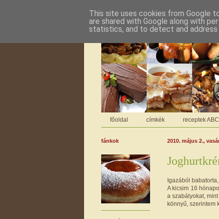
This site uses cookies from Google to 
are shared with Google along with per
statistics, and to detect and address
főoldal
címkék
receptek AB
fánkok
2010. május 2., vas
Joghurtkré
Igazából babatorta
A kicsim 16 hónapos
a szabályokat, mint
könnyű, szerintem k