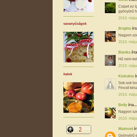
Csipet ez í
gyönyörű ho
2010. máju
savanyúságok
Brigitta
írta
Nagyon szép
2010. máju
Bianka
írta
Hű nem kel
2010. máju
italok
Kiskukta
í
Sok-sok bo
Fincsit kés
2010. máju
Belly
írta...
Nagyon sz
2010. máju
Maimoni
ír
Gyönyörű e