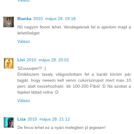
Válasz
Bianka
2010. május 28. 19:18
Hű nagyon finom lehet. Vendégeknek fel is ajánlom majd a
lehetőséget
Válasz
Livi
2010. május 28. 20:01
SZuuuuper!!! :)
Emlékszem tavaly világosítottam fel a baráti köröm pár
tagját, hogy neeem kell venni cukorszirupot mert max 10
perc alatt összehozható. kb 100-200 Ftból :D Na azokat a
fejeket láttad volna :D
Válasz
Liza
2010. május 28. 21:12
De fincsi lehet ez a nyári melegben jó jegesen!