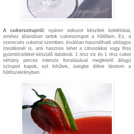
A cukorszirupról:
nyáron sokszor készítek koktélokat,
amihez állandóan tartok cukorszirupot a hűtőben. Ez, a
szemcsés cukorral szemben, kiválóan használható utólagos
ízesítésnél is, ami hasznos lehet a citrusokkal vagy friss
gyümölcsökkel készülő italoknál. 1 rész víz és 1 rész cukor
néhány perces intenzív forralásával megfelelő állagú
szirupot kapok, ezt kihűtve, üvegbe töltve tárolom a
hűtőszekrényben.