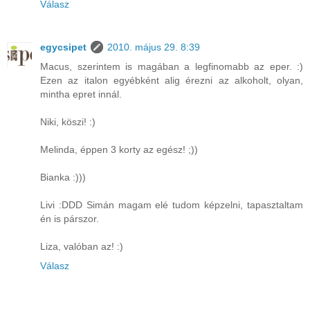
Válasz
egycsipet
2010. május 29. 8:39
Macus, szerintem is magában a legfinomabb az eper. :)
Ezen az italon egyébként alig érezni az alkoholt, olyan,
mintha epret innál.
Niki, köszi! :)
Melinda, éppen 3 korty az egész! ;))
Bianka :)))
Livi :DDD Simán magam elé tudom képzelni, tapasztaltam
én is párszor.
Liza, valóban az! :)
Válasz