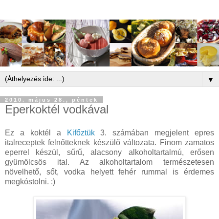
▼
2010. május 28., péntek
Eperkoktél vodkával
Ez a koktél a
Kifőztük
3. számában megjelent epres
italreceptek felnőtteknek készülő változata. Finom zamatos
eperrel készül, sűrű, alacsony alkoholtartalmú, erősen
gyümölcsös ital. Az alkoholtartalom természetesen
növelhető, sőt, vodka helyett fehér rummal is érdemes
megkóstolni. :)