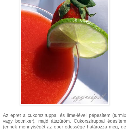
Az epret a cukorsziruppal és lime-lével pépesítem (turmix
vagy botmixer), majd átszűröm. Cukorsziruppal édesítem
(ennek mennyiségét az eper édessége határozza meg, de