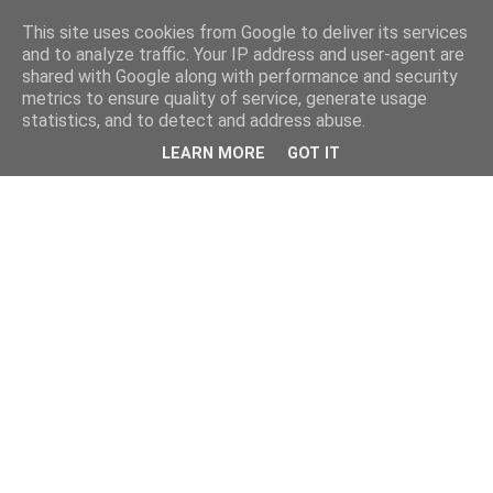
This site uses cookies from Google to deliver its services
and to analyze traffic. Your IP address and user-agent are
shared with Google along with performance and security
metrics to ensure quality of service, generate usage
statistics, and to detect and address abuse.
LEARN MORE
GOT IT