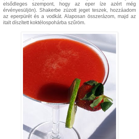
elsődleges szempont, hogy az eper íze azért még
érvényesüljön). Shakerbe zúzott jeget teszek, hozzáadom
az eperpürét és a vodkát. Alaposan összerázom, majd az
italt díszített koktélospohárba szűröm.