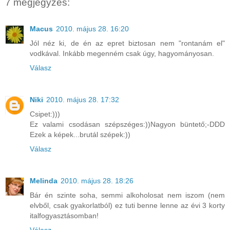
7 megjegyzés:
Macus
2010. május 28. 16:20
Jól néz ki, de én az epret biztosan nem "rontanám el"
vodkával. Inkább megenném csak úgy, hagyományosan.
Válasz
Niki
2010. május 28. 17:32
Csipet:)))
Ez valami csodásan szépszéges:))Nagyon büntető;-DDD
Ezek a képek...brutál szépek:))
Válasz
Melinda
2010. május 28. 18:26
Bár én szinte soha, semmi alkoholosat nem iszom (nem
elvből, csak gyakorlatból) ez tuti benne lenne az évi 3 korty
italfogyasztásomban!