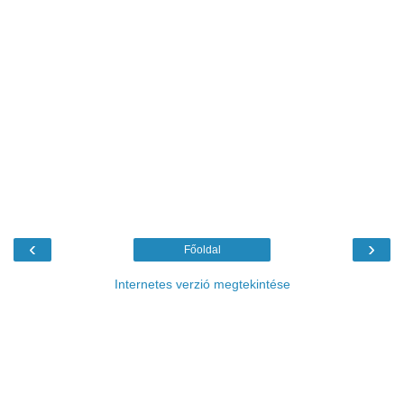
‹
›
Főoldal
Internetes verzió megtekintése